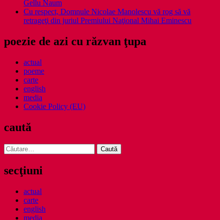
Gellu Naum
Cu respect, Domnule Nicolae Manolescu vă rog să vă
retrageţi din juriul Premiului Naţional Mihai Eminescu
poezie de azi cu răzvan ţupa
actual
poeme
carte
english
media
Cookie Policy (EU)
caută
Caută
după:
secţiuni
actual
carte
english
media