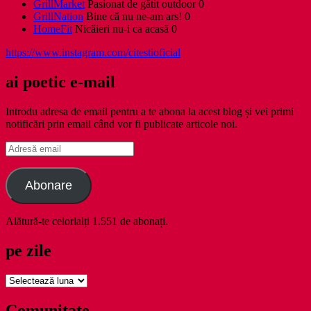
GrillMarket
Pasionat de gătit outdoor 0
GrillNation
Bine că nu ne-am ars! 0
HomeFit
Nicăieri nu-i ca acasă 0
https://www.instagram.com/citestioficial
ai poetic e-mail
Introdu adresa de email pentru a te abona la acest blog și vei primi
notificări prin email când vor fi publicate articole noi.
Adresă
email
Abonare
Alătură-te celorlalți 1.551 de abonați.
pe zile
pe
zile
Comunitate