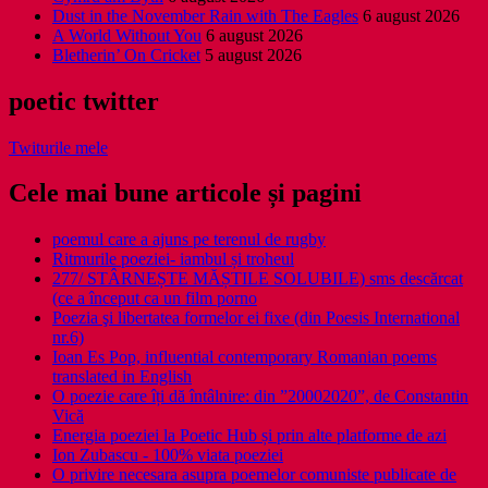
Dust in the November Rain with The Eagles
6 august 2026
A World Without You
6 august 2026
Bletherin’ On Cricket
5 august 2026
poetic twitter
Twiturile mele
Cele mai bune articole și pagini
poemul care a ajuns pe terenul de rugby
Ritmurile poeziei- iambul și troheul
277/ STÂRNEȘTE MĂȘTILE SOLUBILE) sms descărcat
(ce a început ca un film porno
Poezia şi libertatea formelor ei fixe (din Poesis International
nr.6)
Ioan Es Pop, influential contemporary Romanian poems
translated in English
O poezie care îți dă întâlnire: din ”20002020”, de Constantin
Vică
Energia poeziei la Poetic Hub și prin alte platforme de azi
Ion Zubascu - 100% viata poeziei
O privire necesara asupra poemelor comuniste publicate de