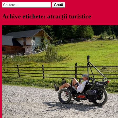
Caută
după:
Arhive etichete: atracții turistice