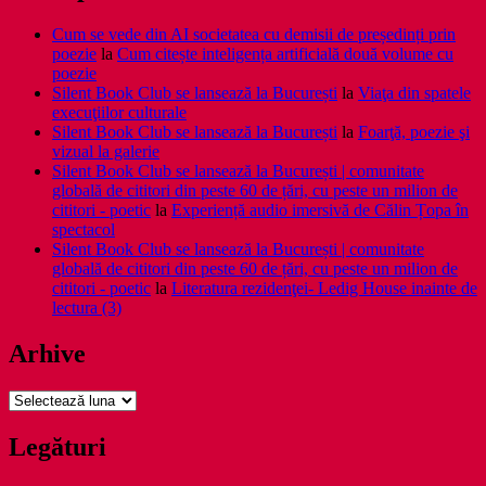
Cum se vede din AI societatea cu demisii de președinți prin
poezie
la
Cum citește inteligența artificială două volume cu
poezie
Silent Book Club se lansează la București
la
Viaţa din spatele
execuţiilor culturale
Silent Book Club se lansează la București
la
Foarţă, poezie şi
vizual la galerie
Silent Book Club se lansează la București | comunitate
globală de cititori din peste 60 de țări, cu peste un milion de
cititori - poetic
la
Experiență audio imersivă de Călin Țopa în
spectacol
Silent Book Club se lansează la București | comunitate
globală de cititori din peste 60 de țări, cu peste un milion de
cititori - poetic
la
Literatura rezidenţei- Ledig House inainte de
lectura (3)
Arhive
Arhive
Legături