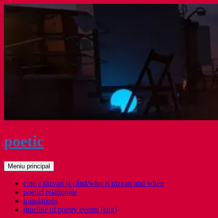
Sari
la
conținut
poetic
Caută
Meniu principal
cine e răzvan și când/who is răzvan and when
poetici relaţionale
translations
timeline of poetry events (eng)