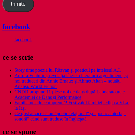
trimite
facebook
facebook
ce se scrie
Story time poezia lui Răzvan și poeticul pe înțelesul A.I.
Aurora Venturini, revelația târzie a literaturii argentiniene, și
noi traduceri din Annie Ernaux și Ahmet Altan – noutăți
Anansi. World Fiction
CNDB propune 11 piese noi de dans după Laboaratoarele
Academiei de Dans și Performance
Familia ne aduce împreună! Festivalul familiei, ediția a VI-a,
la Iași
Ce gust ai zice că au ”poetic relațional” și ”poetic. interfața
sonoră” când sunt traduse în înghețată
ce se spune