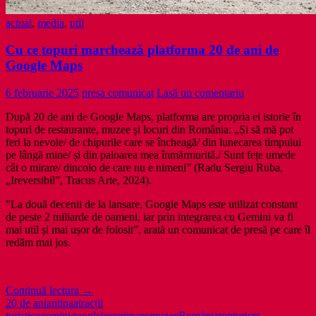
actual
,
media
,
util
Cu ce topuri marchează platforma 20 de ani de
Google Maps
6 februarie 2025
presa comunicat
Lasă un comentariu
După 20 de ani de Google Maps, platforma are propria ei istorie în
topuri de restaurante, muzee și locuri din România: „Și să mă pot
feri la nevoie/ de chipurile care se încheagă/ din lunecarea timpului
pe lângă mine/ și din paloarea mea înmărmurită./ Sunt fețe umede
cât o mirare/ dincolo de care nu e nimeni” (Radu Sergiu Ruba,
„Ireversibil”, Tracus Arte, 2024).
”La două decenii de la lansare, Google Maps este utilizat constant
de peste 2 miliarde de oameni, iar prin integrarea cu Gemini va fi
mai util și mai ușor de folosit”, arată un comunicat de presă pe care îl
redăm mai jos.
Cu
Continuă lectura
→
ce
20 de ani
antipa
atracții
topuri
turistice
gemini
google
locuri
maps
muzee
România
top
turism