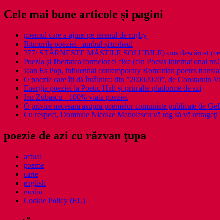
Cele mai bune articole și pagini
poemul care a ajuns pe terenul de rugby
Ritmurile poeziei- iambul și troheul
277/ STÂRNEȘTE MĂȘTILE SOLUBILE) sms descărcat (ce a î
Poezia şi libertatea formelor ei fixe (din Poesis International nr.
Ioan Es Pop, influential contemporary Romanian poems translat
O poezie care îți dă întâlnire: din ”20002020”, de Constantin V
Energia poeziei la Poetic Hub și prin alte platforme de azi
Ion Zubascu - 100% viata poeziei
O privire necesara asupra poemelor comuniste publicate de Ge
Cu respect, Domnule Nicolae Manolescu vă rog să vă retrageţi 
poezie de azi cu răzvan ţupa
actual
poeme
carte
english
media
Cookie Policy (EU)