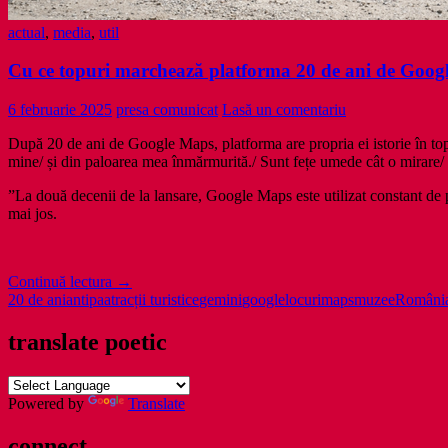
actual
,
media
,
util
Cu ce topuri marchează platforma 20 de ani de Goog
6 februarie 2025
presa comunicat
Lasă un comentariu
După 20 de ani de Google Maps, platforma are propria ei istorie în top
mine/ și din paloarea mea înmărmurită./ Sunt fețe umede cât o mirare/
”La două decenii de la lansare, Google Maps este utilizat constant de p
mai jos.
Cu
Continuă lectura
→
ce
20 de ani
antipa
atracții turistice
gemini
google
locuri
maps
muzee
Români
topuri
marchează
translate poetic
platforma
20
de
Powered by
Translate
ani
de
connect
Google