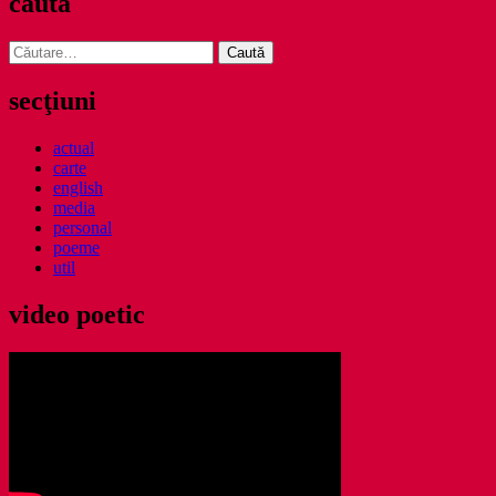
caută
Caută
după:
secţiuni
actual
carte
english
media
personal
poeme
util
video poetic