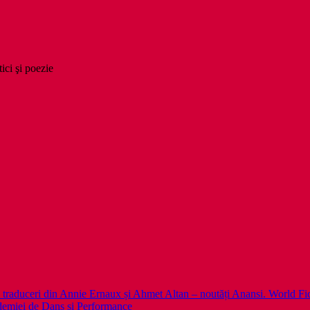
tici şi poezie
 noi traduceri din Annie Ernaux și Ahmet Altan – noutăți Anansi. World Fi
emiei de Dans și Performance