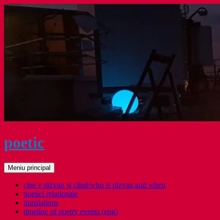
Sari
la
conținut
poetic
Caută
Meniu principal
cine e răzvan și când/who is răzvan and when
poetici relaţionale
translations
timeline of poetry events (eng)