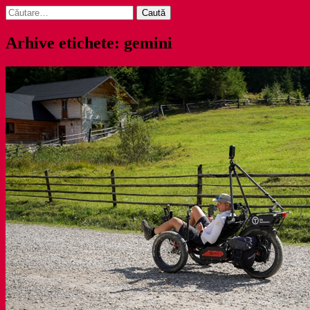
Caută
după:
Arhive etichete: gemini