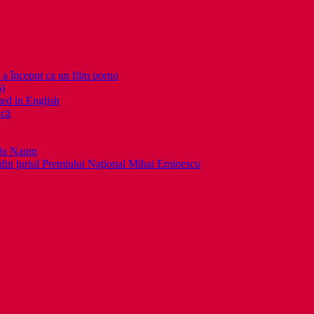
nceput ca un film porno
6)
ed in English
ică
llu Naum
din juriul Premiului Naţional Mihai Eminescu