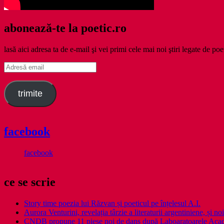
abonează-te la poetic.ro
lasă aici adresa ta de e-mail şi vei primi cele mai noi ştiri legate de poe
Adresă
email
trimite
facebook
facebook
ce se scrie
Story time poezia lui Răzvan și poeticul pe înțelesul A.I.
Aurora Venturini, revelația târzie a literaturii argentiniene, și
CNDB propune 11 piese noi de dans după Laboaratoarele Acad