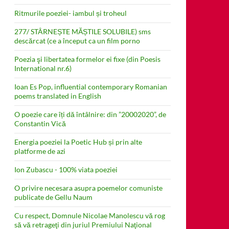
Ritmurile poeziei- iambul și troheul
277/ STÂRNEȘTE MĂȘTILE SOLUBILE) sms
descărcat (ce a început ca un film porno
Poezia şi libertatea formelor ei fixe (din Poesis
International nr.6)
Ioan Es Pop, influential contemporary Romanian
poems translated in English
O poezie care îți dă întâlnire: din ”20002020”, de
Constantin Vică
Energia poeziei la Poetic Hub și prin alte
platforme de azi
Ion Zubascu - 100% viata poeziei
O privire necesara asupra poemelor comuniste
publicate de Gellu Naum
Cu respect, Domnule Nicolae Manolescu vă rog
să vă retrageţi din juriul Premiului Naţional