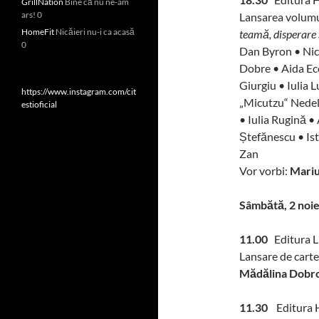
GrillNation
Bine că nu ne-am
ars! 0
Lansarea volum
HomeFit
Nicăieri nu-i ca acasă
teamă, disperare 
0
Dan Byron • Ni
Dobre • Aida Ec
Giurgiu • Iulia
https://www.instagram.com/cit
„Micutzu“ Nedelc
estioficial
• Iulia Rugină 
Ștefănescu • Ist
Zan
Vor vorbi:
Mariu
Sâmbătă, 2 noi
11.00
Editura L
Lansare de carte
Mădălina Dobro
11.30
Editura H