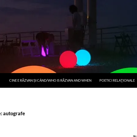
CINE E RĂZVAN ȘI CÂND/WHO IS RĂZVAN AND WHEN
POETICI RELAŢIONALE
: autografe