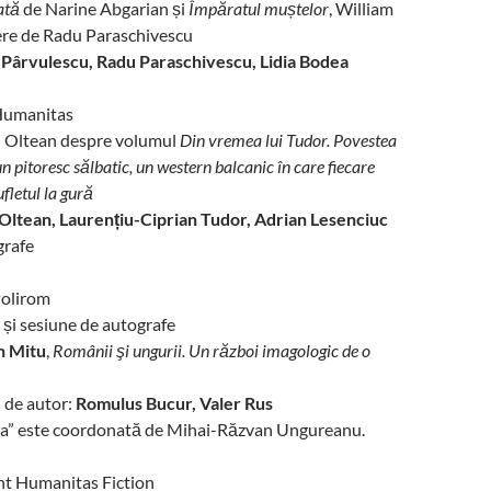
ată
de Narine Abgarian și
Împăratul muștelor
, William
ere de Radu Paraschivescu
 Pârvulescu, Radu Paraschivescu, Lidia Bodea
Humanitas
 Oltean despre volumul
Din vremea lui Tudor. Povestea
 pitoresc sălbatic, un western balcanic în care fiecare
ufletul la gură
Oltean, Laurențiu-Ciprian Tudor, Adrian Lesenciuc
grafe
olirom
 și sesiune de autografe
n Mitu
,
Românii şi ungurii. Un război imagologic de o
i de autor:
Romulus Bucur, Valer Rus
ria” este coordonată de Mihai-Răzvan Ungureanu.
 Humanitas Fiction