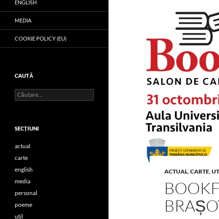
ENGLISH
MEDIA
COOKIE POLICY (EU)
CAUTĂ
Caută
după:
SECŢIUNI
actual
carte
english
ACTUAL
,
CARTE
,
UT
media
BOOKF
personal
BRAȘ
poeme
util