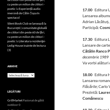
cu peste un milion de cititori -
poetic
la
Experiență audio
17.00
Editura Un
imersivă de Călin Țopa în
Lansarea albumu
spectacol
Adrian Lăcătuș,
Silent Book Club se lansează la
Participă:
Cosmi
București | comunitate globală
de cititori din peste 60 de țări,
cu peste un milion de cititori -
17.30
Editura L
poetic
la
Literatura rezidenţei-
Lansare de carte
Ledig House inainte de lectura
(3)
Cătălin Ranco P
decembrie 1989
Va vorbi alături
ARHIVE
18.00
Editura H
Arhive
Lansarea romane
Flăcările
; Carlo 
LEGĂTURI
Prezintă:
Lauren
Comănescu
GrillMarket
Pasionat de gătit
outdoor 0
18.30
Editura 