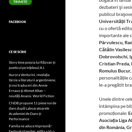
TRIMITE
dezbateri şi ses
publicul braşove
Universității Tr
FACEBOOK
cu o ofertă edit
importante ale s
Pârvulescu, Rad
Cătălin Vasiles
CE SE SCRIE
Dobrovolschi, Ig
Story time poezia lui Răzvan și
Cristian Preda,
poeticul pe înțelesul A.I.
Romulus Bucur,
Aurora Venturini, revelația
personalitățile 
târzie a literaturii argentiniene,
le-a pregătit br
și noi traduceri din Annie
Ernaux și Ahmet Altan –
noutăți Anansi. World Fiction
Unele dintre cel
CNDB propune 11 piese noi de
întâmpina pe bibli
dans după Laboaratoarele
promoționale:
E
Academiei de Dans și
Performance
Asociația Liga 
Familia ne aduce împreună!
din România, Gr
Festivalul familiei, ediția a VI-a,