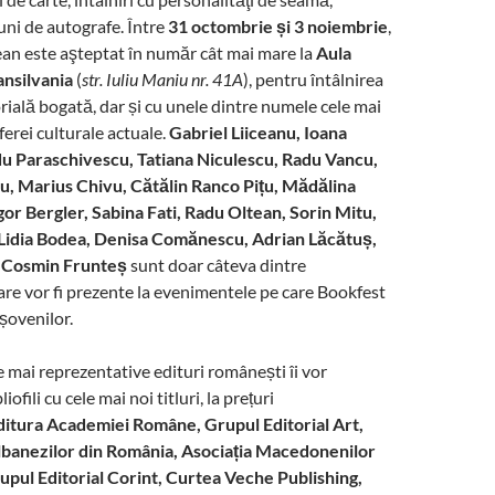
iuni de autografe. Între
31 octombrie și 3 noiembrie
,
an este aşteptat în număr cât mai mare la
Aula
ansilvania
(
str. Iuliu Maniu nr. 41A
), pentru întâlnirea
orială bogată, dar și cu unele dintre numele cele mai
ferei culturale actuale.
Gabriel Liiceanu, Ioana
u Paraschivescu, Tatiana Niculescu, Radu Vancu,
cu, Marius Chivu, Cătălin Ranco Pițu, Mădălina
or Bergler, Sabina Fati, Radu Oltean, Sorin Mitu,
 Lidia Bodea, Denisa Comănescu, Adrian Lăcătuș,
 Cosmin Frunteș
sunt doar câteva dintre
care vor fi prezente la evenimentele pe care Bookfest
așovenilor.
e mai reprezentative edituri românești îi vor
ofili cu cele mai noi titluri, la prețuri
ditura Academiei Române, Grupul Editorial Art,
Albanezilor din România, Asociația Macedonenilor
upul Editorial Corint, Curtea Veche Publishing,