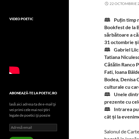
22 OCTOMBRIE 
VIDEO POETIC
🕮 Puțin timp n
Bookfest de la B
sărbătoare a căr
31 octombrie și
🕮 Gabriel Liic
Tatiana Nicules
Cătălin Ranco P
Fati, Ioana Bâld
Bodea, Denisa C
culturale cu care
ABONEAZĂ-TE LA POETIC.RO
🕮 Unele dintre
prezente cu cele
lasă aici adresa ta de e-mail şi
🕮 Intrarea publ
vei primi cele mai noi ştiri
legate de poetici şi poezie
cât și la eveni
Adresă
Salonul de Carte
email
bogată în lansări