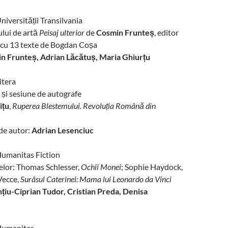
iversității Transilvania
lui de artă
Peisaj ulterior
de
Cosmin Frunteș
, editor
 cu 13 texte de Bogdan Coșa
n Frunteș, Adrian Lăcătuș, Maria Ghiurțu
itera
 și sesiune de autografe
ițu
,
Ruperea Blestemului. Revoluția Română din
 de autor:
Adrian Lesenciuc
umanitas Fiction
lor: Thomas Schlesser,
Ochii Monei
; Sophie Haydock,
Vecce,
Surâsul Caterinei: Mama lui Leonardo da Vinci
țiu-Ciprian Tudor, Cristian Preda, Denisa
Humanitas