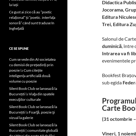
Didactica Publi
la Iași
Jocorama, Grupu
Ce gust ai zice că au ”poetic
Editura Nicules
relațional” și ”poetic. interfața
sonoră” când sunt traduse în
Trei, Editura Zu
înghețată
Salonul de Carte
duminică
, între
CE SE SPUNE
Intrarea va fi li
Cum se vede din AI societatea
evenimentele pr
cu demisii de președinți prin
poezie
la
Cum citește
Bookfest Brașov
inteligența artificială două
volume cu poezie
sub egida
Federa
Silent Book Club se lansează la
București
la
Viaţa din spatele
Programul
execuţiilor culturale
Carte Book
Silent Book Club se lansează la
București
la
Foarţă, poezie şi
vizual la galerie
(31 octombrie – 
Silent Book Club se lansează la
București | comunitate globală
Vineri, 1 noiem
de cititori din peste 60 de țări,