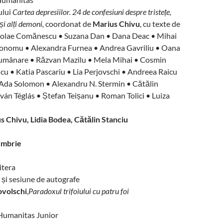
ului
Cartea depresiilor. 24 de confesiuni despre tristețe,
și alți demoni,
coordonat de
Marius Chivu
, cu texte de
colae Comănescu • Suzana Dan • Dana Deac • Mihai
onomu • Alexandra Furnea • Andrea Gavriliu • Oana
 Lumânare • Răzvan Mazilu • Mela Mihai • Cosmin
u • Katia Pascariu • Lia Perjovschi • Andreea Raicu
• Ada Solomon • Alexandru N. Stermin • Cătălin
ván Téglás • Ștefan Teișanu • Roman Tolici • Luiza
s Chivu, Lidia Bodea, Cătălin Stanciu
embrie
itera
 și sesiune de autografe
volschi
,
Paradoxul trifoiului cu patru foi
umanitas Junior