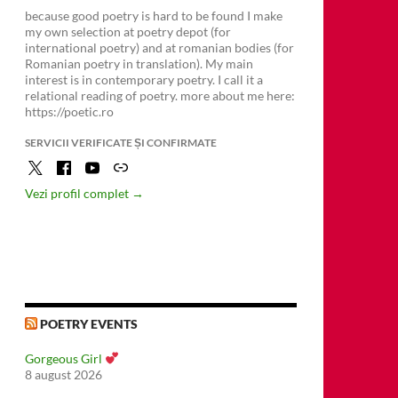
because good poetry is hard to be found I make
my own selection at poetry depot (for
international poetry) and at romanian bodies (for
Romanian poetry in translation). My main
interest is in contemporary poetry. I call it a
relational reading of poetry. more about me here:
https://poetic.ro
SERVICII VERIFICATE ȘI CONFIRMATE
Vezi profil complet →
POETRY EVENTS
Gorgeous Girl
8 august 2026