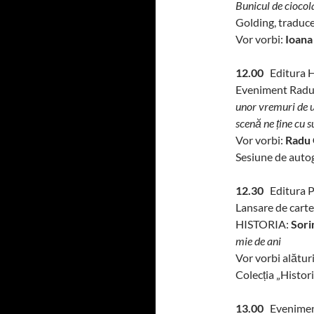
Bunicul de ciocol
Golding, traduc
Vor vorbi:
Ioana
12.00
Editura 
Eveniment Radu
unor vremuri de un
scenă ne ține cu s
Vor vorbi:
Radu 
Sesiune de auto
12.30
Editura P
Lansare de carte
HISTORIA:
Sori
mie de ani
Vor vorbi alătur
Colecția „Histo
13.00
Eveniment