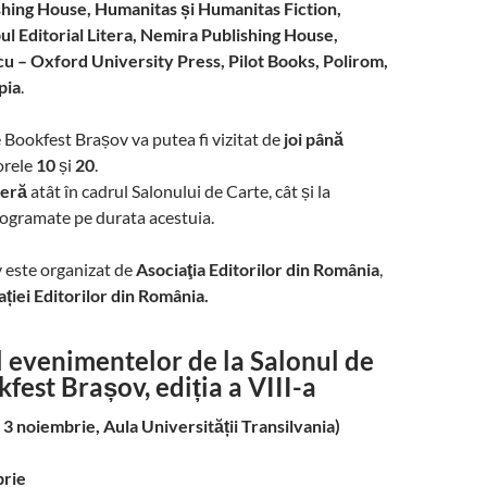
shing House, Humanitas și Humanitas Fiction,
l Editorial Litera, Nemira Publishing House,
cu – Oxford University Press, Pilot Books, Polirom,
pia
.
 Bookfest Brașov va putea fi vizitat de
joi până
 orele
10
și
20
.
beră
atât în cadrul Salonului de Carte, cât și la
ogramate pe durata acestuia.
 este organizat de
Asociaţia Editorilor din România
,
ției Editorilor din România.
 evenimentelor
de la
Salonul de
fest Brașov, ediția a VIII-a
3 noiembrie, Aula Universității Transilvania)
brie