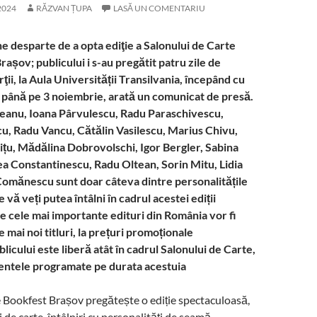
2024
RĂZVAN ȚUPA
LASĂ UN COMENTARIU
e desparte de a opta ediţie a Salonului de Carte
rașov; publicului i s-au pregătit patru zile de
ţii, la Aula Universității Transilvania, începând cu
 până pe 3 noiembrie, arată un comunicat de presă.
eanu, Ioana Pârvulescu, Radu Paraschivescu,
cu, Radu Vancu, Cătălin Vasilescu, Marius Chivu,
ițu, Mădălina Dobrovolschi, Igor Bergler, Sabina
ea Constantinescu, Radu Oltean, Sorin Mitu, Lidia
omănescu sunt doar câteva dintre personalitățile
 vă veți putea întâlni în cadrul acestei ediții
 cele mai importante edituri din România vor fi
 mai noi titluri, la prețuri promoționale
icului este liberă atât în cadrul Salonului de Carte,
mentele programate pe durata acestuia
 Bookfest Brașov pregătește o ediție spectaculoasă,
 de carte, întâlniri cu personalităţi de seamă,