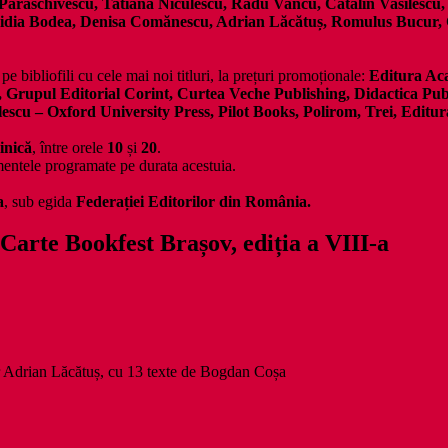
Paraschivescu, Tatiana Niculescu, Radu Vancu, Cătălin Vasilescu
, Lidia Bodea, Denisa Comănescu, Adrian Lăcătuș, Romulus Bucur,
e bibliofili cu cele mai noi titluri, la prețuri promoționale:
Editura Aca
Grupul Editorial Corint, Curtea Veche Publishing, Didactica Pub
escu – Oxford University Press, Pilot Books, Polirom, Trei, Editu
inică
, între orele
10
și
20
.
imentele programate pe durata acestuia.
a
, sub egida
Federației Editorilor din România.
Carte Bookfest Brașov, ediția a VIII-a
or Adrian Lăcătuș, cu 13 texte de Bogdan Coșa