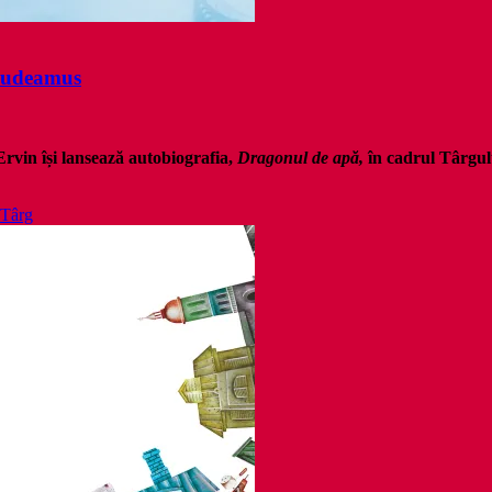
Gaudeamus
Ervin își lansează autobiografia,
Dragonul de apă,
în cadrul Târgu
Târg