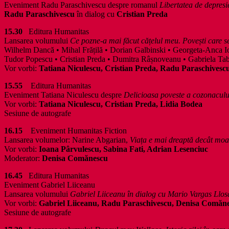
Eveniment Radu Paraschivescu despre romanul
Libertatea de depresie
Radu Paraschivescu
în dialog cu
Cristian Preda
15.30
Editura Humanitas
Lansarea volumului
Ce pozne-a mai făcut cățelul meu. Povești care s
Wilhelm Dancă • Mihal Frățilă • Dorian Galbinski • Georgeta-Anca Io
Tudor Popescu • Cristian Preda • Dumitra Râșnoveanu • Gabriela Tab
Vor vorbi:
Tatiana Niculescu, Cristian Preda, Radu Paraschivesc
15.55
Editura Humanitas
Eveniment Tatiana Niculescu despre
Delicioasa poveste a cozonacul
Vor vorbi:
Tatiana Niculescu, Cristian Preda, Lidia Bodea
Sesiune de autografe
16.15
Eveniment Humanitas Fiction
Lansarea volumelor: Narine Abgarian,
Viața e mai dreaptă decât moa
Vor vorbi:
Ioana Pârvulescu, Sabina Fati, Adrian Lesenciuc
Moderator:
Denisa Comănescu
16.45
Editura Humanitas
Eveniment Gabriel Liiceanu
Lansarea volumului
Gabriel Liiceanu în dialog cu Mario Vargas Llosa, 
Vor vorbi:
Gabriel Liiceanu, Radu Paraschivescu, Denisa Comăn
Sesiune de autografe