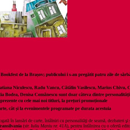
okfest de la Brașov; publicului i s-au pregătit patru zile de sărbă
tiana Niculescu, Radu Vancu, Cătălin Vasilescu, Marius Chivu, C
 Bodea, Denisa Comănescu sunt doar câteva dintre personalitățile c
rezente cu cele mai noi titluri, la prețuri promoționale
rte, cât și la evenimentele programate pe durata acestuia
tă în lansări de carte, întâlniri cu personalităţi de seamă, dezbateri şi 
Transilvania
(
str. Iuliu Maniu nr. 41A
), pentru întâlnirea cu o ofertă edi