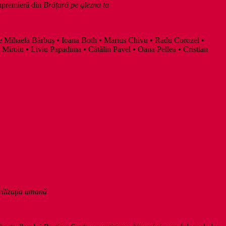
anpremieră din
Brățară pe glezna ta
de Mihaela Bărbuș • Ioana Both • Marius Chivu • Radu Corozel •
Miroiu • Liviu Papadima • Cătălin Pavel • Oana Pellea • Cristian
vilizația umană