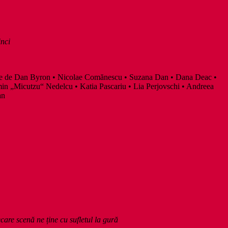
nci
xte de Dan Byron • Nicolae Comănescu • Suzana Dan • Dana Deac •
n „Micutzu“ Nedelcu • Katia Pascariu • Lia Perjovschi • Andreea
an
care scenă ne ține cu sufletul la gură