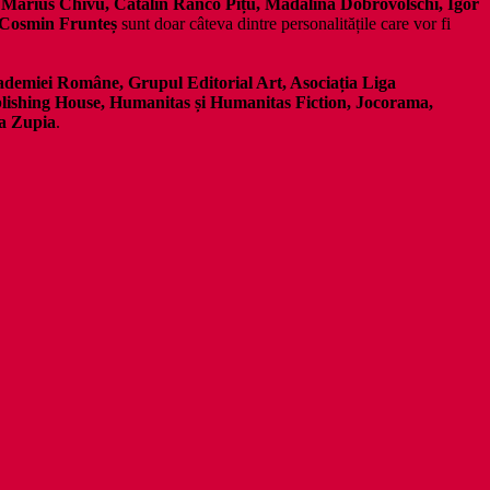
, Marius Chivu, Cătălin Ranco Pițu, Mădălina Dobrovolschi, Igor
 Cosmin Frunteș
sunt doar câteva dintre personalitățile care vor fi
demiei Române, Grupul Editorial Art, Asociația Liga
lishing House, Humanitas și Humanitas Fiction, Jocorama,
ra Zupia
.