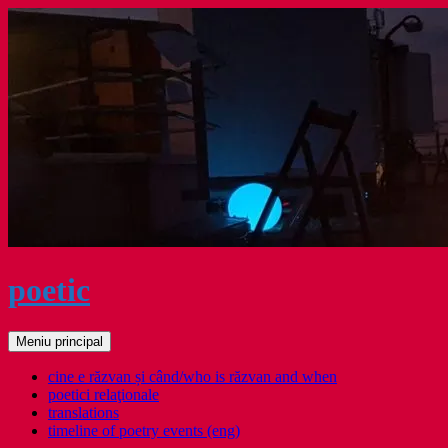
Sari
la
conținut
poetic
Caută
Meniu principal
cine e răzvan și când/who is răzvan and when
poetici relaţionale
translations
timeline of poetry events (eng)