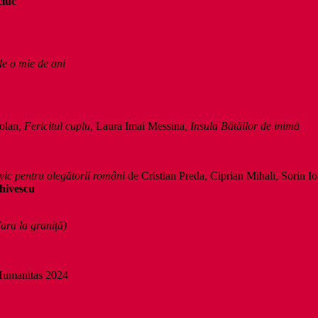
ciuc
de o mie de ani
olan,
Fericitul cuplu
, Laura Imai Messina,
Insula Bătăilor de inimă
ivic pentru alegătorii români
de Cristian Preda, Ciprian Mihali, Sorin Io
chivescu
ara la graniță)
 Humanitas 2024