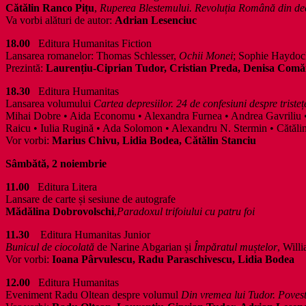
Cătălin Ranco Pițu
,
Ruperea Blestemului. Revoluția Română din d
Va vorbi alături de autor:
Adrian Lesenciuc
18.00
Editura Humanitas Fiction
Lansarea romanelor: Thomas Schlesser,
Ochii Monei
; Sophie Haydo
Prezintă:
Laurențiu-Ciprian Tudor, Cristian Preda, Denisa Com
18.30
Editura Humanitas
Lansarea volumului
Cartea depresiilor. 24 de confesiuni despre tristeț
Mihai Dobre • Aida Economu • Alexandra Furnea • Andrea Gavriliu •
Raicu • Iulia Rugină • Ada Solomon • Alexandru N. Stermin • Cătălin
Vor vorbi:
Marius Chivu, Lidia Bodea, Cătălin Stanciu
Sâmbătă, 2 noiembrie
11.00
Editura Litera
Lansare de carte și sesiune de autografe
Mădălina Dobrovolschi
,
Paradoxul trifoiului cu patru foi
11.30
Editura Humanitas Junior
Bunicul de ciocolată
de Narine Abgarian și
Împăratul muștelor
, Will
Vor vorbi:
Ioana Pârvulescu, Radu Paraschivescu, Lidia Bodea
12.00
Editura Humanitas
Eveniment Radu Oltean despre volumul
Din vremea lui Tudor. Poveste