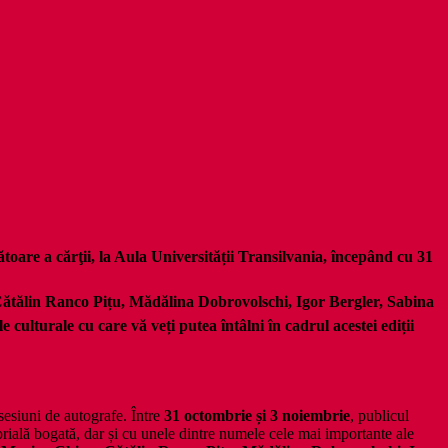
toare a cărţii, la Aula Universității Transilvania, începând cu 31
ătălin Ranco Pițu, Mădălina Dobrovolschi, Igor Bergler, Sabina
ulturale cu care vă veți putea întâlni în cadrul acestei ediții
sesiuni de autografe. Între
31 octombrie și 3 noiembrie
, publicul
torială bogată, dar și cu unele dintre numele cele mai importante ale