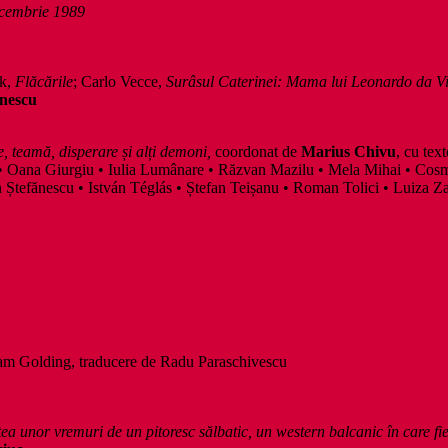
ecembrie 1989
ck,
Flăcările
; Carlo Vecce,
Surâsul Caterinei: Mama lui Leonardo da Vi
ănescu
e, teamă, disperare și alți demoni,
coordonat de
Marius Chivu
, cu te
 Oana Giurgiu • Iulia Lumânare • Răzvan Mazilu • Mela Mihai • Cosmi
 Ștefănescu • István Téglás • Ștefan Teișanu • Roman Tolici • Luiza Z
iam Golding, traducere de Radu Paraschivescu
a unor vremuri de un pitoresc sălbatic, un western balcanic în care fie