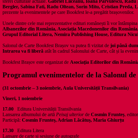
sferei culturale actuale.
Gabriel Liiceanu, Ioana Pârvulescu, Radu 
Bergler, Sabina Fati, Radu Oltean, Sorin Mitu, Cristian Preda
prezente la evenimentele pe care Bookfest le-a pregătit brașovenilor.
Unele dintre cele mai reprezentative edituri românești îi vor întâmpina p
Albanezilor din România, Asociația Macedonenilor din România, 
Grupul Editorial Litera, Nemira Publishing House, Editura Nicul
Salonul de Carte Bookfest Brașov va putea fi vizitat de
joi până dum
Intrarea va fi liberă
atât în cadrul Salonului de Carte, cât și la even
Bookfest Brașov este organizat de
Asociaţia Editorilor din Români
Programul evenimentelor
de la
Salonul de 
(31 octombrie – 3 noiembrie, Aula Universității Transilvania)
Vineri, 1 noiembrie
17.00
Editura Universității Transilvania
Lansarea albumului de artă
Peisaj ulterior
de
Cosmin Frunteș
, edit
Participă:
Cosmin Frunteș, Adrian Lăcătuș, Maria Ghiurțu
17.30
Editura Litera
Lansare de carte și sesiune de autografe