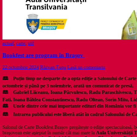
actual
,
carte
,
util
Bookfest are program în Brașov
22 octombrie 2024
Răzvan Țupa
Lasă un comentariu
🕮 Puțin timp ne desparte de a opta ediţie a Salonului de Carte Bo
octombrie și până pe 3 noiembrie, arată un comunicat de presă.
🕮 Gabriel Liiceanu, Ioana Pârvulescu, Radu Paraschivescu, Ta
Fati, Ioana Bâldea Constantinescu, Radu Oltean, Sorin Mitu, Lidia
🕮 Unele dintre cele mai importante edituri din România vor fi p
🕮 Intrarea publicului este liberă atât în cadrul Salonului de Ca
Salonul de Carte Bookfest Brașov pregătește o ediție spectaculoasă, boga
braşovean este aşteptat în număr cât mai mare la
Aula Universității 