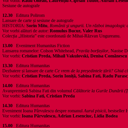
Vor vorbi:
Radu Oltean, Laurențiu-Ciprian Tudor, Adrian Lesen
Sesiune de autografe
12.30
Editura Polirom
Lansare de carte și sesiune de autografe
HISTORIA:
Sorin Mitu
,
Românii şi ungurii. Un război imagologic 
Vor vorbi alături de autor:
Romulus Bucur, Valer Rus
Colecția „Historia” este coordonată de Mihai-Răzvan Ungureanu.
13.00
Eveniment Humanitas Fiction
Lansarea romanelor: Colson Whitehead,
Pravila borfașilor
, Naoise D
Vor vorbi:
Cristian Preda, Mihail Vakulovski, Denisa Comănescu
13.30
Editura Humanitas
Dezbatere și lansare de carte
Ce vrem de la președintele țării? Ghid c
Vor vorbi:
Cristian Preda, Sorin Ioniță, Sabina Fati, Radu Paras
14.00
Editura Humanitas
Avanpremieră Sabina Fati din volumul
Călătorie la Gurile Dunării (Ț
Vor vorbi:
Sabina Fati, Cristian Preda
14.30
Editura Humanitas
Eveniment Ioana Pârvulescu despre romanul
Aurul pisicii
, bestseller
Vor vorbi:
Ioana Pârvulescu, Adrian Lesenciuc, Lidia Bodea
15.00
Editura Humanitas