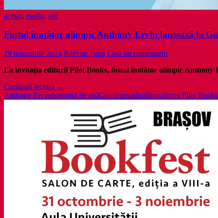
actual
,
media
,
util
Fostul înotător olimpic Anthony Ervin lansează la 
29 noiembrie 2024
Răzvan Țupa
Lasă un comentariu
La invitația editurii Pilot Books, fostul înotător olimpic Anthony 
Fostul
Continuă lectura
→
înotător
Anthony Ervin
dragonul de apă
Gaudeamus
înotător
olimpic
Pilot Books
olimpic
Anthony
Ervin
lansează
la
Gaudeamus