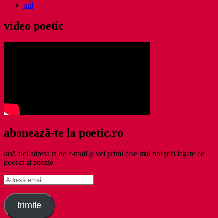
util
video poetic
abonează-te la poetic.ro
lasă aici adresa ta de e-mail şi vei primi cele mai noi ştiri legate de
poetici şi poezie
Adresă
email
trimite