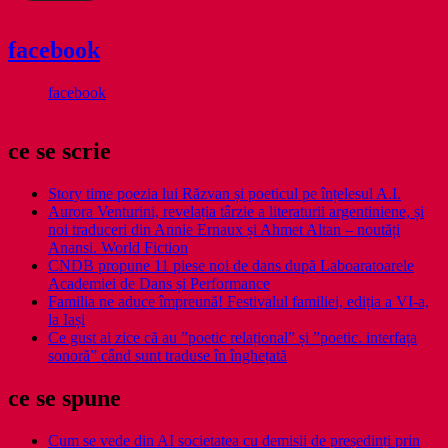
facebook
facebook
ce se scrie
Story time poezia lui Răzvan și poeticul pe înțelesul A.I.
Aurora Venturini, revelația târzie a literaturii argentiniene, și
noi traduceri din Annie Ernaux și Ahmet Altan – noutăți
Anansi. World Fiction
CNDB propune 11 piese noi de dans după Laboaratoarele
Academiei de Dans și Performance
Familia ne aduce împreună! Festivalul familiei, ediția a VI-a,
la Iași
Ce gust ai zice că au ”poetic relațional” și ”poetic. interfața
sonoră” când sunt traduse în înghețată
ce se spune
Cum se vede din AI societatea cu demisii de președinți prin