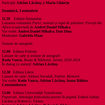
Participă:
Adrian Lăcătuș
și
Maria Ghiurțu
Duminică, 3 noiembrie
11.30
Editura Humanitas
Lansarea volumului
Purici, nomazi și supă de șobolani: Povești din
Africa ecuatorială
de
Andrei Daniel Mihalca
Vor vorbi:
Andrei Daniel Mihalca, Dan Dinu
Moderator:
Gabriela Maaz
Sesiune de autografe
12.00
Editura Polirom
Lansare de carte și sesiune de autografe
Radu Vancu
,
Boala & Războiul. Jurnal, 2020-2024
În dialog cu autorul:
Adrian Lăcătuș
12.30
Editura Litera
Lansare de carte: Aleksei Navalnîi,
Patriot. Memorii
Vor vorbi:
Radu Vancu, Adrian Lăcătuș, Ioana Bâldea
Constantinescu
13.00
Editura Universității Transilvania
Papercuts. Antologia festivalului poeziei în pagină
. Editori Adrian
Lăcătuș și Robert G. Elekes