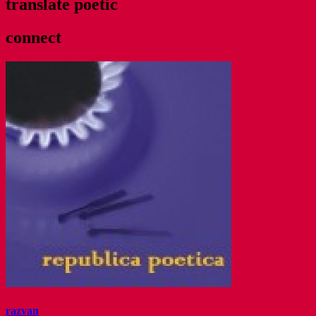
translate poetic
connect
razvan