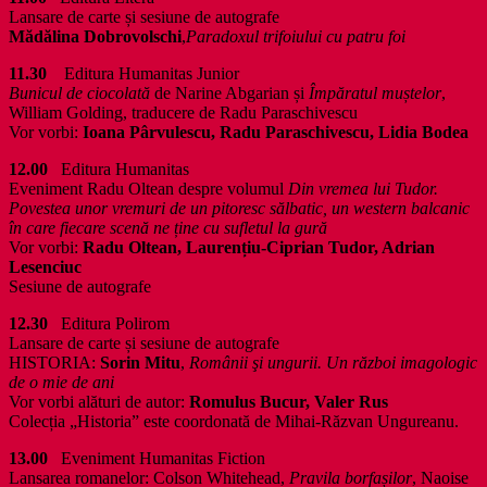
Lansare de carte și sesiune de autografe
Mădălina Dobrovolschi
,
Paradoxul trifoiului cu patru foi
11.30
Editura Humanitas Junior
Bunicul de ciocolată
de Narine Abgarian și
Împăratul muștelor
,
William Golding, traducere de Radu Paraschivescu
Vor vorbi:
Ioana Pârvulescu, Radu Paraschivescu, Lidia Bodea
12.00
Editura Humanitas
Eveniment Radu Oltean despre volumul
Din vremea lui Tudor.
Povestea unor vremuri de un pitoresc sălbatic, un western balcanic
în care fiecare scenă ne ține cu sufletul la gură
Vor vorbi:
Radu Oltean, Laurențiu-Ciprian Tudor, Adrian
Lesenciuc
Sesiune de autografe
12.30
Editura Polirom
Lansare de carte și sesiune de autografe
HISTORIA:
Sorin Mitu
,
Românii şi ungurii. Un război imagologic
de o mie de ani
Vor vorbi alături de autor:
Romulus Bucur, Valer Rus
Colecția „Historia” este coordonată de Mihai-Răzvan Ungureanu.
13.00
Eveniment Humanitas Fiction
Lansarea romanelor: Colson Whitehead,
Pravila borfașilor
, Naoise