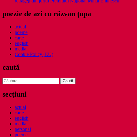
retrageţi din juriul Premiului Naţional Mihai Eminescu
poezie de azi cu răzvan ţupa
actual
poeme
carte
english
media
Cookie Policy (EU)
caută
Caută
după:
secţiuni
actual
carte
english
media
personal
poeme