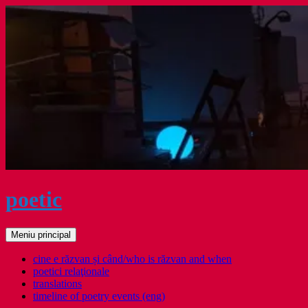
Sari
la
conținut
poetic
Caută
Meniu principal
cine e răzvan și când/who is răzvan and when
poetici relaţionale
translations
timeline of poetry events (eng)