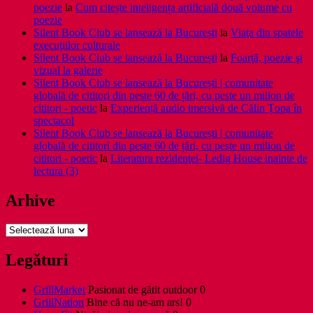
poezie
la
Cum citește inteligența artificială două volume cu
poezie
Silent Book Club se lansează la București
la
Viaţa din spatele
execuţiilor culturale
Silent Book Club se lansează la București
la
Foarţă, poezie şi
vizual la galerie
Silent Book Club se lansează la București | comunitate
globală de cititori din peste 60 de țări, cu peste un milion de
cititori - poetic
la
Experiență audio imersivă de Călin Țopa în
spectacol
Silent Book Club se lansează la București | comunitate
globală de cititori din peste 60 de țări, cu peste un milion de
cititori - poetic
la
Literatura rezidenţei- Ledig House inainte de
lectura (3)
Arhive
Arhive
Legături
GrillMarket
Pasionat de gătit outdoor 0
GrillNation
Bine că nu ne-am ars! 0