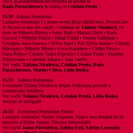
2024, și avanpremieră din
Brățară pe glezna ta
Radu Paraschivescu
în dialog cu
Cristian Preda
15.30
Editura Humanitas
Lansarea volumului
Ce pozne-a mai făcut cățelul meu. Povești care
se bucură și dau din coadă,
coordonat de
Tatiana Niculescu
, cu
texte de Mihaela Bărbuș • Ioana Both • Marius Chivu • Radu
Corozel • Wilhelm Dancă • Mihal Frățilă • Dorian Galbinski •
Georgeta-Anca Ionescu • Selma Iusuf • Riri Sylvia Manor • Ciprian
Măceșaru • Mihaela Miroiu • Liviu Papadima • Cătălin Pavel •
Oana Pellea • Cristian Tudor Popescu • Cristian Preda • Dumitra
Râșnoveanu • Gabriela Tabacu • Sara Turetta
Vor vorbi:
Tatiana Niculescu, Cristian Preda, Radu
Paraschivescu, Marius Chivu, Lidia Bodea
15.55
Editura Humanitas
Eveniment Tatiana Niculescu despre
Delicioasa poveste a
cozonacului românesc
Vor vorbi:
Tatiana Niculescu, Cristian Preda, Lidia Bodea
Sesiune de autografe
16.15
Eveniment Humanitas Fiction
Lansarea volumelor: Narine Abgarian,
Viața e mai dreaptă decât
moartea
și Defne Suman,
Tăcerea Șeherezadei
Vor vorbi:
Ioana Pârvulescu, Sabina Fati, Adrian Lesenciuc
Moderator:
Denisa Comănescu