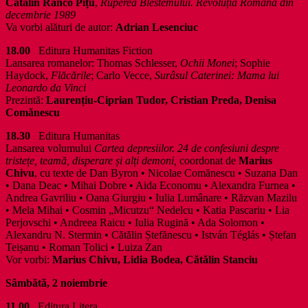
Cătălin Ranco Pițu
,
Ruperea Blestemului. Revoluția Română din
decembrie 1989
Va vorbi alături de autor:
Adrian Lesenciuc
18.00
Editura Humanitas Fiction
Lansarea romanelor: Thomas Schlesser,
Ochii Monei
; Sophie
Haydock,
Flăcările
; Carlo Vecce,
Surâsul Caterinei: Mama lui
Leonardo da Vinci
Prezintă:
Laurențiu-Ciprian Tudor, Cristian Preda, Denisa
Comănescu
18.30
Editura Humanitas
Lansarea volumului
Cartea depresiilor. 24 de confesiuni despre
tristețe, teamă, disperare și alți demoni,
coordonat de
Marius
Chivu
, cu texte de Dan Byron • Nicolae Comănescu • Suzana Dan
• Dana Deac • Mihai Dobre • Aida Economu • Alexandra Furnea •
Andrea Gavriliu • Oana Giurgiu • Iulia Lumânare • Răzvan Mazilu
• Mela Mihai • Cosmin „Micutzu“ Nedelcu • Katia Pascariu • Lia
Perjovschi • Andreea Raicu • Iulia Rugină • Ada Solomon •
Alexandru N. Stermin • Cătălin Ștefănescu • István Téglás • Ștefan
Teișanu • Roman Tolici • Luiza Zan
Vor vorbi:
Marius Chivu, Lidia Bodea, Cătălin Stanciu
Sâmbătă, 2 noiembrie
11.00
Editura Litera