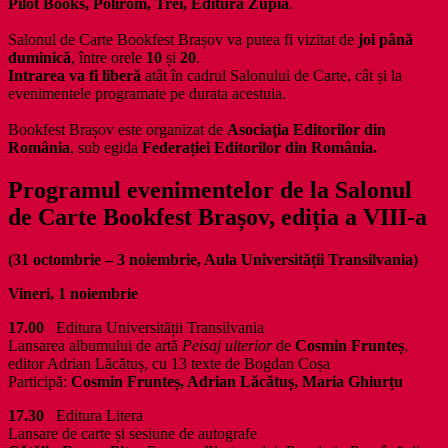
Pilot Books, Polirom, Trei, Editura Zupia
.
Salonul de Carte Bookfest Brașov va putea fi vizitat de
joi până
duminică
, între orele
10
și
20
.
Intrarea va fi liberă
atât în cadrul Salonului de Carte, cât și la
evenimentele programate pe durata acestuia.
Bookfest Brașov este organizat de
Asociaţia Editorilor din
România
, sub egida
Federației Editorilor din România.
Programul evenimentelor
de la
Salonul
de Carte Bookfest Brașov, ediția a VIII-a
(31 octombrie – 3 noiembrie, Aula Universității Transilvania)
Vineri, 1 noiembrie
17.00
Editura Universității Transilvania
Lansarea albumului de artă
Peisaj ulterior
de
Cosmin Frunteș
,
editor Adrian Lăcătuș, cu 13 texte de Bogdan Coșa
Participă:
Cosmin Frunteș, Adrian Lăcătuș, Maria Ghiurțu
17.30
Editura Litera
Lansare de carte și sesiune de autografe