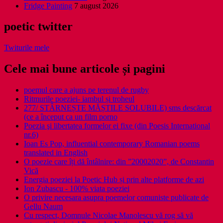
Fridge Painting
7 august 2026
poetic twitter
Twiturile mele
Cele mai bune articole și pagini
poemul care a ajuns pe terenul de rugby
Ritmurile poeziei- iambul și troheul
277/ STÂRNEȘTE MĂȘTILE SOLUBILE) sms descărcat
(ce a început ca un film porno
Poezia şi libertatea formelor ei fixe (din Poesis International
nr.6)
Ioan Es Pop, influential contemporary Romanian poems
translated in English
O poezie care îți dă întâlnire: din ”20002020”, de Constantin
Vică
Energia poeziei la Poetic Hub și prin alte platforme de azi
Ion Zubascu - 100% viata poeziei
O privire necesara asupra poemelor comuniste publicate de
Gellu Naum
Cu respect, Domnule Nicolae Manolescu vă rog să vă