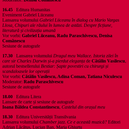
16.45
Editura Humanitas
Eveniment Gabriel Liiceanu
Lansarea volumului
Gabriel Liiceanu în dialog cu Mario Vargas
Llosa, Chipuri ale răului în lumea de astăzi. Despre ficțiune,
literatură și civilizația umană
Vor vorbi:
Gabriel Liiceanu, Radu Paraschivescu, Denisa
Comănescu
Sesiune de autografe
17.30
Lansarea volumului
Dragul meu Wallace. Istoria zilei în
care sir Charles Darwin și-a pierdut eleganța
de
Cătălin Vasilescu
,
autorul bestsellerului
Bestiar: Șapte povestiri cu chirurgi și
scandaloasele lor operații
Vor vorbi:
Cătălin Vasilescu, Adina Coman, Tatiana Niculescu
Moderator:
Radu Paraschivescu
Sesiune de autografe
18.00
Editura Litera
Lansare de carte și sesiune de autografe
Ioana Bâldea Constantinescu
,
Castelul din orașul meu
18.30
Editura Universității Transilvania
Lansarea volumului
Chamber jazz. Ce e această muzică?
Editori
Adrian Lăcătuș, Lucian Ban, Maria Ghiurțu