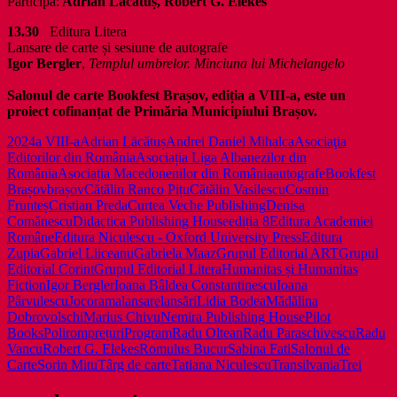
Participă:
Adrian Lăcătuș, Robert G. Elekes
13.30
Editura Litera
Lansare de carte și sesiune de autografe
Igor Bergler
,
Templul umbrelor. Minciuna lui Michelangelo
Salonul de carte Bookfest Brașov, ediția a VIII-a, este un
proiect cofinanțat de Primăria Municipiului Brașov.
2024
a VIII-a
Adrian Lăcătuș
Andrei Daniel Mihalca
Asociaţia
Editorilor din România
Asociația Liga Albanezilor din
România
Asociația Macedonenilor din România
autografe
Bookfest
Brașov
brașov
Cătălin Ranco Pițu
Cătălin Vasilescu
Cosmin
Frunteș
Cristian Preda
Curtea Veche Publishing
Denisa
Comănescu
Didactica Publishing House
ediția 8
Editura Academiei
Române
Editura Niculescu - Oxford University Press
Editura
Zupia
Gabriel Liiceanu
Gabriela Maaz
Grupul Editorial ART
Grupul
Editorial Corint
Grupul Editorial Litera
Humanitas și Humanitas
Fiction
Igor Bergler
Ioana Bâldea Constantinescu
Ioana
Pârvulescu
Jocorama
lansare
lansări
Lidia Bodea
Mădălina
Dobrovolschi
Marius Chivu
Nemira Publishing House
Pilot
Books
Polirom
prețuri
Program
Radu Oltean
Radu Paraschivescu
Radu
Vancu
Robert G. Elekes
Romulus Bucur
Sabina Fati
Salonul de
Carte
Sorin Mitu
Târg de carte
Tatiana Niculescu
Transilvania
Trei