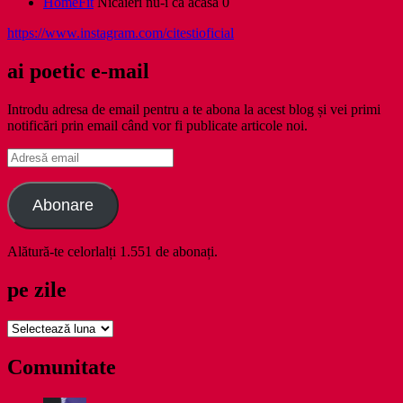
HomeFit
Nicăieri nu-i ca acasă 0
https://www.instagram.com/citestioficial
ai poetic e-mail
Introdu adresa de email pentru a te abona la acest blog și vei primi
notificări prin email când vor fi publicate articole noi.
Adresă
email
Abonare
Alătură-te celorlalți 1.551 de abonați.
pe zile
pe
zile
Comunitate