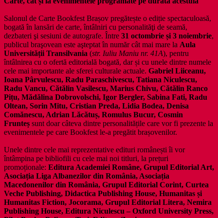
Carte, cât și la evenimentele programate pe durata acestuia
Salonul de Carte Bookfest Brașov pregătește o ediție spectaculoasă,
bogată în lansări de carte, întâlniri cu personalităţi de seamă,
dezbateri şi sesiuni de autografe. Între
31 octombrie și 3 noiembrie
,
publicul braşovean este aşteptat în număr cât mai mare la
Aula
Universității Transilvania
(
str. Iuliu Maniu nr. 41A
), pentru
întâlnirea cu o ofertă editorială bogată, dar și cu unele dintre numele
cele mai importante ale sferei culturale actuale.
Gabriel Liiceanu,
Ioana Pârvulescu, Radu Paraschivescu, Tatiana Niculescu,
Radu Vancu, Cătălin Vasilescu, Marius Chivu, Cătălin Ranco
Pițu, Mădălina Dobrovolschi, Igor Bergler, Sabina Fati, Radu
Oltean, Sorin Mitu, Cristian Preda, Lidia Bodea, Denisa
Comănescu, Adrian Lăcătuș, Romulus Bucur, Cosmin
Frunteș
sunt doar câteva dintre personalitățile care vor fi prezente la
evenimentele pe care Bookfest le-a pregătit brașovenilor.
Unele dintre cele mai reprezentative edituri românești îi vor
întâmpina pe bibliofili cu cele mai noi titluri, la prețuri
promoționale:
Editura Academiei Române, Grupul Editorial Art,
Asociația Liga Albanezilor din România, Asociația
Macedonenilor din România, Grupul Editorial Corint, Curtea
Veche Publishing, Didactica Publishing House, Humanitas și
Humanitas Fiction, Jocorama, Grupul Editorial Litera, Nemira
Publishing House, Editura Niculescu – Oxford University Press,