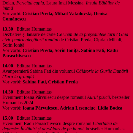
Dolan,
Fericitul cuplu
, Laura Imai Messina,
Insula Bătăilor de
inimă
Vor vorbi:
Cristian Preda, Mihail Vakulovski, Denisa
Comănescu
13.30
Editura Humanitas
Dezbatere și lansare de carte
Ce vrem de la președintele țării? Ghid
civic pentru alegătorii români
de Cristian Preda, Ciprian Mihali,
Sorin Ioniță
Vor vorbi:
Cristian Preda, Sorin Ioniță, Sabina Fati, Radu
Paraschivescu
14.00
Editura Humanitas
Avanpremieră Sabina Fati din volumul
Călătorie la Gurile Dunării
(Țara la graniță)
Vor vorbi:
Sabina Fati, Cristian Preda
14.30
Editura Humanitas
Eveniment Ioana Pârvulescu despre romanul
Aurul pisicii
, bestseller
Humanitas 2024
Vor vorbi:
Ioana Pârvulescu, Adrian Lesenciuc, Lidia Bodea
15.00
Editura Humanitas
Eveniment Radu Paraschivescu despre romanul
Libertatea de
depresie: Învăluiri și dezvăluiri de pe la noi
, bestseller Humanitas