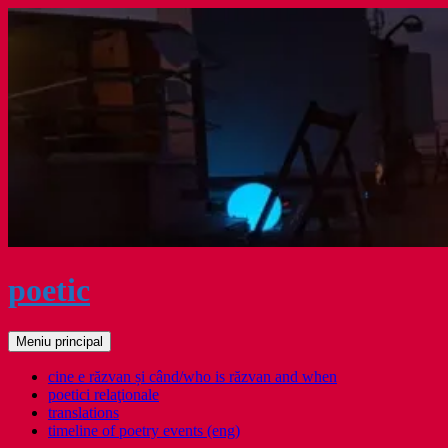
Sari
la
conținut
poetic
Caută
Meniu principal
cine e răzvan și când/who is răzvan and when
poetici relaţionale
translations
timeline of poetry events (eng)