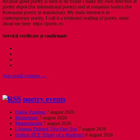
because good poetry is hard to be found I make my own selection at
poetry depot (for international poetry) and at romanian bodies (for
Romanian poetry in translation). My main interest is in
contemporary poetry. I call it a relational reading of poetry. more
about me here: https://poetic.ro
Servicii verificate și confirmate
Vezi profil complet →
poetry events
Fridge Painting
7 august 2026
Momentum
7 august 2026
Manipulación
7 august 2026
I Almost Deleted This One Too
7 august 2026
Haibun 俳文 [Diary of a Madman]
6 august 2026