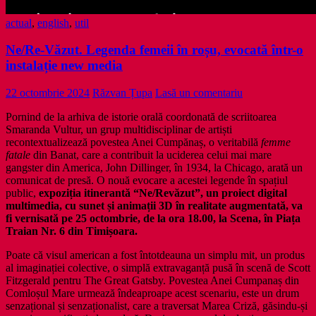
actual
,
english
,
util
Ne/Re-Văzut. Legenda femeii în roșu, evocată într-o
instalație new media
22 octombrie 2024
Răzvan Țupa
Lasă un comentariu
Pornind de la arhiva de istorie orală coordonată de scriitoarea
Smaranda Vultur, un grup multidisciplinar de artiști
recontextualizează povestea Anei Cumpănaș, o veritabilă
femme
fatale
din Banat, care a contribuit la uciderea celui mai mare
gangster din America, John Dillinger, în 1934, la Chicago, arată un
comunicat de presă. O nouă evocare a acestei legende în spațiul
public,
expoziția itinerantă “Ne/Revăzut”, un proiect digital
multimedia, cu sunet și animații 3D în realitate augmentată, va
fi vernisată pe 25 octombrie, de la ora 18.00, la Scena, în Piața
Traian Nr. 6 din Timișoara.
Poate că visul american a fost întotdeauna un simplu mit, un produs
al imaginației colective, o simplă extravaganță pusă în scenă de Scott
Fitzgerald pentru The Great Gatsby. Povestea Anei Cumpanaș din
Comloșul Mare urmează îndeaproape acest scenariu, este un drum
senzațional și senzaționalist, care a traversat Marea Criză, găsindu-și