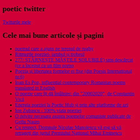
poetic twitter
Twiturile mele
Cele mai bune articole și pagini
poemul care a ajuns pe terenul de rugby
Ritmurile poeziei- iambul și troheul
277/ STÂRNEȘTE MĂȘTILE SOLUBILE) sms descărcat
(ce a început ca un film porno
Poezia şi libertatea formelor ei fixe (din Poesis International
nr.6)
Ioan Es Pop, influential contemporary Romanian poems
translated in English
O poezie care îți dă întâlnire: din ”20002020”, de Constantin
Vică
Energia poeziei la Poetic Hub și prin alte platforme de azi
Ion Zubascu - 100% viata poeziei
O privire necesara asupra poemelor comuniste publicate de
Gellu Naum
Cu respect, Domnule Nicolae Manolescu vă rog să vă
retrageţi din juriul Premiului Naţional Mihai Eminescu