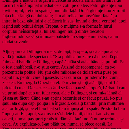
Dillinger a luat-o la fugă, a încercat să scoată armă, dar o salvă de
focuri l-a întâmpinat imediat ce a cotit pe o alee. Patru gloanțe i-au
lovit corpul, trei din spate și unul din față. Două gloanțe i-au zdrobit
fața chiar lângă ochiul stâng. Un al treilea, împușcătura fatală, a
intrat în baza gâtului și a călătorit în sus, lovind a doua vertebră, apoi
ieșind sub ochiul drept. Treptat, o mulțime s-a format în jurul
corpului neînsuflețit al lui Dillinger, mulți dintre trecători
înghesuindu-se să-și înmoaie batistele în sângele unui star, ca un
ciudat suvenir.
Alții spun că Dillinger a mers, de fapt, la operă, și că a apucat să
vadă jumătate de spectacol. “S-a publicat în ziare că cine-l dă pe
faimosul bandit pe Dillinger, capătă atâta și atâta bănet și premii. Ea
o fost analfabetă, n-o știut carte. Auzind de recompensă, ea s-o
prezentat la poliție. Nu știu câte milioane de dolari erau puse pe
capul lui, pentru care îl găsește. Dar cum să-l prindem? Păi cum –
zice ea. Eu merg la Operă cu el. Dar vine și toți aiălalții, sunt 12
prieteni cu el. Dar – zice – când se face pauză la operă, bărbatul care
va primi după cap un fular roșu, ala e Dillinger, și eu mi-s lângă el.
Și așa au făcut. Când s-au aprins becurile și or făcut pauză, i-o pus
șalul ăla după cap, poliția l-a îngrădit, ceilalți bandiți, prin mulțimea
aia, or fugit, și pe el l-au luat și l-au împușcat în spate. Pe stradă l-au
împușcat. Ea, apoi, s-a dus ca să-i deie banii, dar ei i-au zis, nu
capeți, numai pașaport gratis îți dăm și afară, nouă nu ne trebuie așa
ceva. Au explulzat-o. I-au plătit tot, numai să plece acasă. La