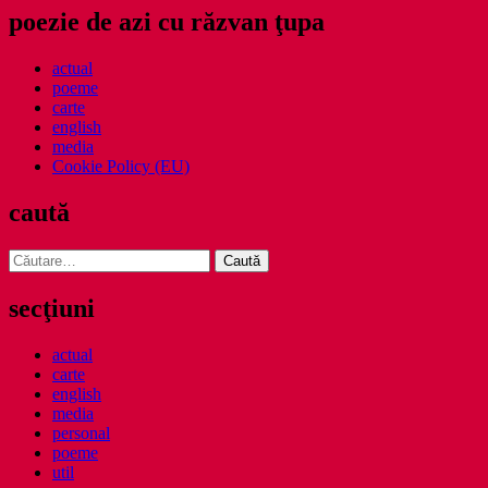
poezie de azi cu răzvan ţupa
actual
poeme
carte
english
media
Cookie Policy (EU)
caută
Caută
după:
secţiuni
actual
carte
english
media
personal
poeme
util