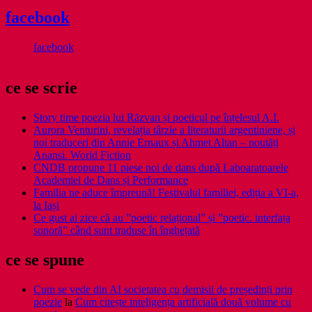
facebook
facebook
ce se scrie
Story time poezia lui Răzvan și poeticul pe înțelesul A.I.
Aurora Venturini, revelația târzie a literaturii argentiniene, și
noi traduceri din Annie Ernaux și Ahmet Altan – noutăți
Anansi. World Fiction
CNDB propune 11 piese noi de dans după Laboaratoarele
Academiei de Dans și Performance
Familia ne aduce împreună! Festivalul familiei, ediția a VI-a,
la Iași
Ce gust ai zice că au ”poetic relațional” și ”poetic. interfața
sonoră” când sunt traduse în înghețată
ce se spune
Cum se vede din AI societatea cu demisii de președinți prin
poezie
la
Cum citește inteligența artificială două volume cu