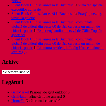
poezie
Silent Book Club se lansează la București
la
Viaţa din spatele
execuţiilor culturale
Silent Book Club se lansează la București
la
Foarţă, poezie şi
vizual la galerie
Silent Book Club se lansează la București | comunitate
globală de cititori din peste 60 de țări, cu peste un milion de
cititori - poetic
la
Experiență audio imersivă de Călin Țopa în
spectacol
Silent Book Club se lansează la București | comunitate
globală de cititori din peste 60 de țări, cu peste un milion de
cititori - poetic
la
Literatura rezidenţei- Ledig House inainte de
lectura (3)
Arhive
Arhive
Legături
GrillMarket
Pasionat de gătit outdoor 0
GrillNation
Bine că nu ne-am ars! 0
HomeFit
Nicăieri nu-i ca acasă 0