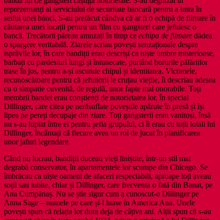
banda lui de gangsteri câștiga notorietate. S-au deghizat în
reprezentanți ai serviciului de securitate bancară pentru a intra în
seiful unei bănci. S-au prefăcut cândva că ar fi o echipă de filmare în
căutarea unei locații pentru un film cu gangsteri care jefuiesc o
bancă. Trecătorii păreau amuzați în timp ce
echipa de filmare
dădea
o spargere veritabilă. Ziarele scriau povești senzaționale despre
isprăvile lor, în care bandiții erau descriși ca niște umbre misterioase,
bărbați cu pardesiuri lungi și întunecate, purtând borurile pălăriilor
trase în jos, pentru a-și ascunde chipul și identitatea. Victimele,
recunoscătoare pentru că jefuitorii le cruțau viețile, îi descriau adesea
cu o simpatie cuvenită, de regulă, unor fapte mai onorabile. Toți
membrii bandei erau conștienți de notorietatea lor, în special
Dillinger, care citea pe nerăsuflate poveștile apărute în presă și își
lipea pe pereți decupaje din ziare. Toți gangsterii erau vanitoși, însă
nu s-au luptat între ei pentru șefia grupului, ci îi erau cu toții loiali lui
Dillinger, încântați că fiecare avea un rol de jucat în planificarea
unor jafuri legendare.
Când nu lucrau, bandiții duceau vieți liniștite, într-un stil mai
degrabă conservator, în apartamentele lor scumpe din Chicago. Se
îmbrăcau ca niște oameni de afaceri respectabili, aproape toți aveau
soții sau iubite, chiar și Dillinger, care frecventa o fată din Banat, pe
Ana Cumpănaș. Nu se știe sigur cum a cunoscut-o Dillinger pe
Anna Sage – numele pe care și-l luase în America Ana. Unele
povești spun că relația lor dura deja de câțiva ani. Alții spun că s-au