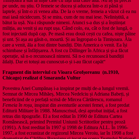
Timișoara a stat la niște case cu fața una către alta. Nu aș ști precis
pe unde, nu știu. O femeie se ducea și aducea într-o zi până și
laptele, și într-o zi venea alta. De la o vreme, femeia a văzut că ea nu
mai iasă nicidecum. Și se mira, cum de nu mai iese. Neliniștită, a
bătut la ușă. Nu-i răspunde nimeni. Atunci s-a dus și a înștiințat
miliția, au venit și au rupt ușa. Când colo, ea, cât o fost de lungă, o
fost injectată după cap. Pe masă erau două cești cu cafea, niște pâine
și unt. Și așa au găsit-o, moartă. Și au îngropat-o la Timișoara. Ăla
care a venit, ăla a fost dintre bandiți. Din America o venit. Ea își
schimbase și înfățișarea. A fost cu Dillinger în Africa și și-a făcut
operație, să n-o recunoască nimeni. Să n-o recunoască bandiții
ăilalți. Dar ei totuși au cunoscut-o și i-au făcut capăt“
Fragment din interviul cu Vioara Grofșoreanu (n.1910,
Chicago) realizat d Smaranda Vultur
Povestea Anei Cumpănaș i-a inspirat pe mulți de-a lungul vremii.
Semnat de Mircea Mihăeș, Mircea Nedelciu și Adriana Babeți, și
beneficiind de o prefață scrisă de Mircea Cărtărescu, romanul
Femeia în roșu,
inspirat din aventurile acestei femei
,
a fost predat
Editurii Militare în 1988. Manuscrisul, deși aprobat inițial, a fost
retras din tipografie. El a fost editat în 1990 de Editura Cartea
Românească, primind Premiul Uniunii Scriitorilor pentru proză
(1991). A fost reeditat în 1997 și 1998 de Editura ALL. În 1996-
1997, a fost ecranizat de regizorul Mircea Veroiu, iar în 1998 a fost
dramatizat de Cătălina Buzoianu și jucat pe scena Teatrului Național