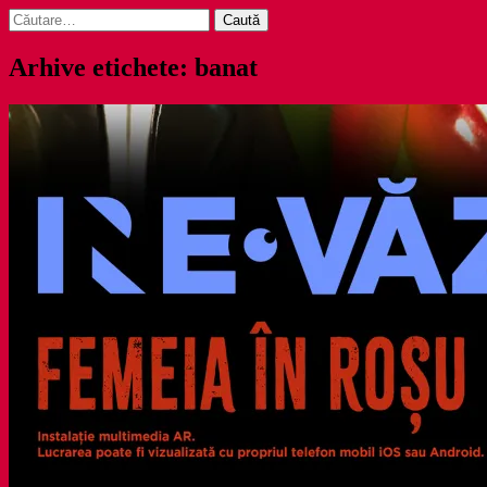
Caută
după:
Arhive etichete: banat