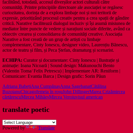
facilitând, totodată, accesul diverșilor actori culturali către
comunități. Printre principiile directoare ale asociației se regăsesc
curiozitatea, dorința de a explora limbaje noi și noi teritorii de
expresie, prioritizând procesul creativ pentru a crea spații de gândire
critică. Narative facilitează dialogul incluziv și își asumă misiunea de
mediator între puncte de vedere și narațiuni sociale diferite, având ca
obiectiv crearea și consolidarea de comunități creative. Asociația
Narative a fost creată de un grup de artiști cu limbaje
complementare, Cinty Ionescu, designer video, Laurențiu Bănescu,
actor de teatru și film, și Peca Ștefan, dramaturg și scenarist.
ECHIPA:
Curator și documentare: Cinty Ionescu | Ilustrație și
animație: Ioana Nicoară | Sound design: Makunouchi Bento
(Valentin Toma/ Felix Petrescu) | Implementare AR: Reniform |
Comunicare: Evantia Barca | Design grafic: Sorin Păun
Adriana Babeți
Ana Cumpănaș
Anna Sage
banat
Cătălina
Buzoianu
Chicago
femeia în roșu
John Dillinger
Marea Criză
mircea
cărtărescu
Mircea Mihăeș
Mircea Veroiu
visul american
translate poetic
Powered by
Translate