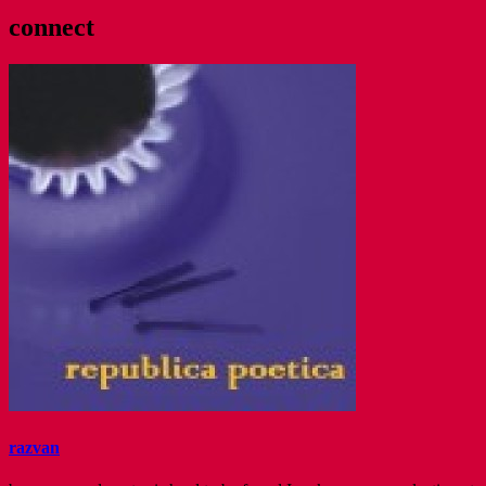
connect
razvan