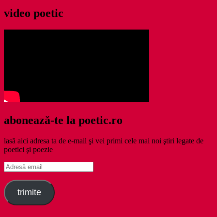
video poetic
abonează-te la poetic.ro
lasă aici adresa ta de e-mail şi vei primi cele mai noi ştiri legate de
poetici şi poezie
Adresă
email
trimite