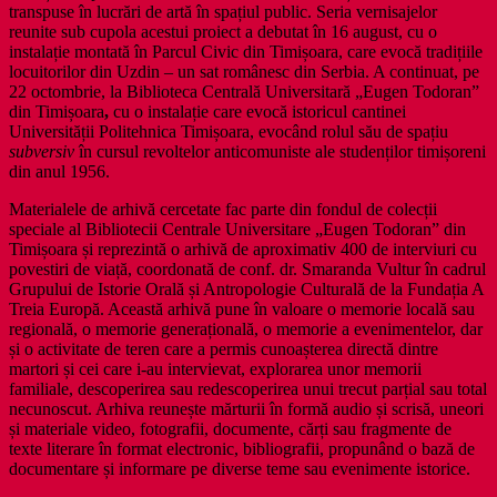
transpuse în lucrări de artă în spațiul public. Seria vernisajelor
reunite sub cupola acestui proiect a debutat în 16 august, cu o
instalație montată în Parcul Civic din Timișoara, care evocă tradițiile
locuitorilor din Uzdin – un sat românesc din Serbia. A continuat, pe
22 octombrie, la Biblioteca Centrală Universitară „Eugen Todoran”
din Timișoara
,
cu o instalație care evocă istoricul cantinei
Universității Politehnica Timișoara, evocând rolul său de spațiu
subversiv
în cursul revoltelor anticomuniste ale studenților timișoreni
din anul 1956.
Materialele de arhivă cercetate fac parte din fondul de colecții
speciale al Bibliotecii Centrale Universitare „Eugen Todoran” din
Timișoara și reprezintă o arhivă de aproximativ 400 de interviuri cu
povestiri de viață, coordonată de conf. dr. Smaranda Vultur în cadrul
Grupului de Istorie Orală și Antropologie Culturală de la Fundația A
Treia Europă. Această arhivă pune în valoare o memorie locală sau
regională, o memorie generațională, o memorie a evenimentelor, dar
și o activitate de teren care a permis cunoașterea directă dintre
martori și cei care i-au intervievat, explorarea unor memorii
familiale, descoperirea sau redescoperirea unui trecut parțial sau total
necunoscut. Arhiva reunește mărturii în formă audio și scrisă, uneori
și materiale video, fotografii, documente, cărți sau fragmente de
texte literare în format electronic, bibliografii, propunând o bază de
documentare și informare pe diverse teme sau evenimente istorice.