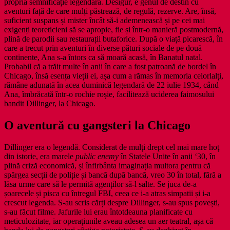
propria semnificație legendară. Desigur, e genul de destin cu
aventuri față de care mulți păstrează, de regulă, rezerve. Are, însă,
suficient suspans și mister încât să-i ademenească și pe cei mai
exigenți teoreticieni să se apropie, fie și într-o manieră postmodernă,
plină de parodii sau restaurații butaforice. După o viață picarescă, în
care a trecut prin aventuri în diverse pături sociale de pe două
continente, Ana s-a întors ca să moară acasă, în Banatul natal.
Probabil că a trăit multe în anii în care a fost patroană de bordel în
Chicago, însă esența vieții ei, așa cum a rămas în memoria celorlalți,
rămâne adunată în acea duminică legendară de 22 iulie 1934, când
Ana, îmbrăcată într-o rochie roșie, facilitează uciderea faimosului
bandit Dillinger, la Chicago.
O aventură cu gangsteri la Chicago
Dillinger era o legendă. Considerat de mulți drept cel mai mare hoț
din istorie, era marele
public enemy
în Statele Unite în anii ‘30, în
plină criză economică, și înfirbânta imaginația multora pentru că
spărgea secții de poliție și bancă după bancă, vreo 30 în total, fără a
lăsa urme care să le permită agenților să-l salte. Se juca de-a
șoarecele și pisca cu întregul FBI, ceea ce i-a atras simpatii și i-a
crescut legenda. S-au scris cărți despre Dillinger, s-au spus povești,
s-au făcut filme. Jafurile lui erau întotdeauna planificate cu
meticulozitate, iar operațiunile aveau adesea un aer teatral, așa că