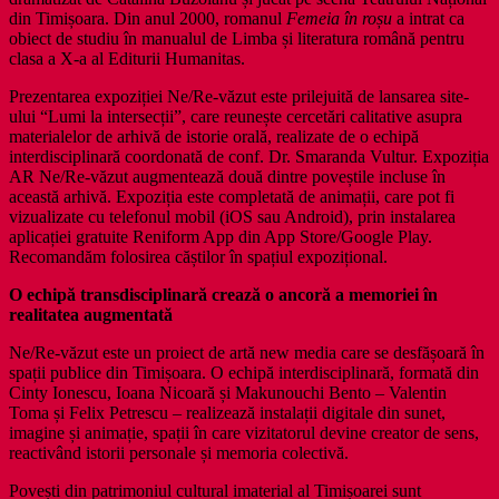
din Timișoara. Din anul 2000, romanul
Femeia în
roșu
a intrat ca
obiect de studiu în manualul de Limba și literatura română pentru
clasa a X-a al Editurii Humanitas.
Prezentarea expoziției Ne/Re-văzut este prilejuită de lansarea site-
ului “Lumi la intersecții”, care reunește cercetări calitative asupra
materialelor de arhivă de istorie orală, realizate de o echipă
interdisciplinară coordonată de conf. Dr. Smaranda Vultur. Expoziția
AR Ne/Re-văzut augmentează două dintre poveștile incluse în
această arhivă. Expoziția este completată de animații, care pot fi
vizualizate cu telefonul mobil (iOS sau Android), prin instalarea
aplicației gratuite Reniform App din App Store/Google Play.
Recomandăm folosirea căștilor în spațiul expozițional.
O echipă transdisciplinară crează o ancoră a memoriei în
realitatea augmentată
Ne/Re-văzut este un proiect de artă new media care se desfășoară în
spații publice din Timișoara. O echipă interdisciplinară, formată din
Cinty Ionescu, Ioana Nicoară și Makunouchi Bento – Valentin
Toma și Felix Petrescu – realizează instalații digitale din sunet,
imagine și animație, spații în care vizitatorul devine creator de sens,
reactivând istorii personale și memoria colectivă.
Povești din patrimoniul cultural imaterial al Timișoarei sunt