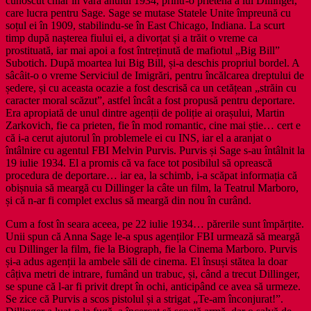
cunoscut chiar în vara anului 1934, printr-o prietenă a lui Dillinger,
care lucra pentru Sage. Sage se mutase Statele Unite împreună cu
soțul ei în 1909, stabilindu-se în East Chicago, Indiana. La scurt
timp după nașterea fiului ei, a divorțat și a trăit o vreme ca
prostituată, iar mai apoi a fost întreținută de mafiotul „Big Bill”
Subotich. După moartea lui Big Bill, și-a deschis propriul bordel. A
sâcâit-o o vreme Serviciul de Imigrări, pentru încălcarea dreptului de
ședere, și cu aceasta ocazie a fost descrisă ca un cetățean „străin cu
caracter moral scăzut”, astfel încât a fost propusă pentru deportare.
Era apropiată de unul dintre agenții de poliție ai orașului, Martin
Zarkovich, fie ca prieten, fie în mod romantic, cine mai știe… cert e
că i-a cerut ajutorul în problemele ei cu INS, iar el a aranjat o
întâlnire cu agentul FBI Melvin Purvis. Purvis și Sage s-au întâlnit la
19 iulie 1934. El a promis că va face tot posibilul să oprească
procedura de deportare… iar ea, la schimb, i-a scăpat informația că
obișnuia să meargă cu Dillinger la câte un film, la Teatrul Marboro,
și că n-ar fi complet exclus să meargă din nou în curând.
Cum a fost în seara aceea, pe 22 iulie 1934… părerile sunt împărțite.
Unii spun că Anna Sage le-a spus agenților FBI urmează să meargă
cu Dillinger la film, fie la Biograph, fie la Cinema Marboro. Purvis
și-a adus agenții la ambele săli de cinema. El însuși stătea la doar
câțiva metri de intrare, fumând un trabuc, și, când a trecut Dillinger,
se spune că l-ar fi privit drept în ochi, anticipând ce avea să urmeze.
Se zice că Purvis a scos pistolul și a strigat „Te-am înconjurat!”.