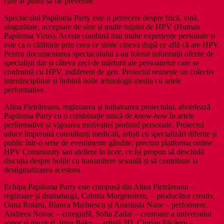
care ar putea să fie prevenite.
Spectacolul Papiloma Party este o petrecere despre frică, vină,
singurătate, acceptare de sine și multe tulpini de HPV (Human
Papiloma Virus). Acesta combină mai multe experiențe personale și
este ca o călătorie prin ceea ce simte cineva după ce află că are HPV.
Pentru documentarea spectacolului s-au folosit informații oferite de
specialiști dar și câteva zeci de mărturii ale persoanelor care se
confruntă cu HPV, indiferent de gen. Proiectul reunește un colectiv
interdisciplinar și îmbină noile tehnologii media cu artele
performative.
Alina Pietrăreanu, regizoarea și inițiatoarea proiectului, abordează
Papiloma Party cu o combinație unică de
know-how
în artele
performative și vigoarea motivației profund personale. Proiectul
aduce împreună consultanți medicali, artiști cu specializări diferite și
public într-o serie de evenimente gândite, precum platforma online
HPV Community sau ateliere în licee, ce își propun să deschidă
discuția despre bolile cu transmitere sexuală și să contribuie la
destigmatizarea acestora.
Echipa Papiloma Party este compusă din Alina Pietrăreanu –
regizoare și dramaturgă, Cabiria Morgenstern, – producător creativ,
Oana Rotaru, Bianca Marinescu și Anastasia Nane – performere,
Andreea Novac – coregrafă, Sofia Zadar – creatoare a universului
sonor și muzical, Irina Bako – artistă 3D, Ciprian Făcăeru –