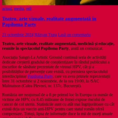
actual
,
media
,
util
Teatru, arte vizuale, realitate augmentată în
Papiloma Party
21 octombrie 2024
Răzvan Țupa
Lasă un comentariu
Teatru, arte vizuale, realitate augmentată, medicină și educație,
reunite în spectacolul Papiloma Party
, arată un comunicat.
Asociația Șangri-La Artistic Ground continuă seria de activități
dedicate creșterii gradului de conștientizare în rândul publicului a
riscurilor de sănătate prezentate de virusul HPV, cât și a
posibilităților de prevenție care există, cu premiera spectacolului
interdisciplinar
Papiloma Party
, care va avea primele reprezentații
între 31 octombrie și 2 noiembrie, de la ora 19:00, la /SAC
Malmaison (Calea Plevnei, nr. 137c, București).
România are neajunsul de a fi pe primul loc în Europa ca număr de
victime ale HPV, cu 8,45 milioane de femei expuse riscului de
cancer de col uterin. Statisticile sunt cu atât mai îngrijorătoare cu cât
există deja un vaccin anti-HPV pentru care statul român oferă
compensare. Totuși, lipsa de informație duce la mii de morți anuale