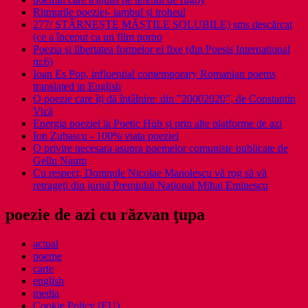
Ritmurile poeziei- iambul și troheul
277/ STÂRNEȘTE MĂȘTILE SOLUBILE) sms descărcat
(ce a început ca un film porno
Poezia şi libertatea formelor ei fixe (din Poesis International
nr.6)
Ioan Es Pop, influential contemporary Romanian poems
translated in English
O poezie care îți dă întâlnire: din ”20002020”, de Constantin
Vică
Energia poeziei la Poetic Hub și prin alte platforme de azi
Ion Zubascu - 100% viata poeziei
O privire necesara asupra poemelor comuniste publicate de
Gellu Naum
Cu respect, Domnule Nicolae Manolescu vă rog să vă
retrageţi din juriul Premiului Naţional Mihai Eminescu
poezie de azi cu răzvan ţupa
actual
poeme
carte
english
media
Cookie Policy (EU)