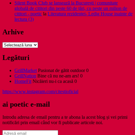
Silent Book Club se lansează la București | comunitate
globală de cititori din peste 60 de țări, cu peste un milion de
cititori - poetic
la
Literatura rezidenţei- Ledig House inainte de
lectura (3)
Arhive
Arhive
Legături
GrillMarket
Pasionat de gătit outdoor 0
GrillNation
Bine că nu ne-am ars! 0
HomeFit
Nicăieri nu-i ca acasă 0
https://www.instagram.com/citestioficial
ai poetic e-mail
Introdu adresa de email pentru a te abona la acest blog și vei primi
notificări prin email când vor fi publicate articole noi.
Adresă