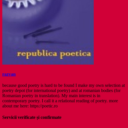
razvan
because good poetry is hard to be found I make my own selection at
poetry depot (for international poetry) and at romanian bodies (for
Romanian poetry in translation). My main interest is in
contemporary poetry. I call it a relational reading of poetry. more
about me here: https://poetic.ro
Servicii verificate și confirmate