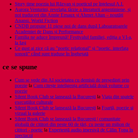
Story time poezia lui Răzvan și poeticul pe înțelesul A.I.
Aurora Venturini, revelația târzie a literaturii argentiniene, și
noi traduceri din Annie Ernaux și Ahmet Altan – noutăți
Anansi. World Fiction
CNDB propune 11 piese noi de dans după Laboaratoarele
Academiei de Dans și Performance
Familia ne aduce împreună! Festivalul familiei, ediția a VI-a,
la Iași
Ce gust ai zice că au ”poetic relațional” și ”poetic. interfața
sonoră” când sunt traduse în înghețată
ce se spune
Cum se vede din AI societatea cu demisii de președinți prin
poezie
la
Cum citește inteligența artificială două volume cu
poezie
Silent Book Club se lansează la București
la
Viaţa din spatele
execuţiilor culturale
Silent Book Club se lansează la București
la
Foarţă, poezie şi
vizual la galerie
Silent Book Club se lansează la București | comunitate
globală de cititori din peste 60 de țări, cu peste un milion de
cititori - poetic
la
Experiență audio imersivă de Călin Țopa în
spectacol