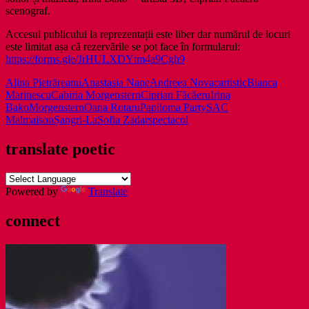
scenograf.
Accesul publicului la reprezentații este liber dar numărul de locuri
este limitat așa că rezervările se pot face în formularul:
https://forms.gle/JrHULXDYtm4a9Cgh9
Alina Pietrăreanu
Anastasia Nane
Andreea Novac
artistic
Bianca
Marinescu
Cabiria Morgenstern
Ciprian Făcăeru
Irina
Bako
Morgenstern
Oana Rotaru
Papiloma Party
SAC
Malmaison
Șangri-La
Sofia Zadar
spectacol
translate poetic
Powered by
Translate
connect