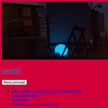
Sari
la
conținut
poetic
Caută
Meniu principal
cine e răzvan și când/who is răzvan and when
poetici relaţionale
translations
timeline of poetry events (eng)