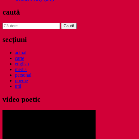
caută
Caută
după:
secţiuni
actual
carte
english
media
personal
poeme
util
video poetic