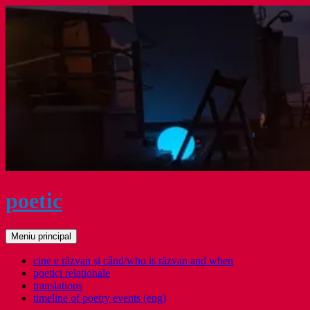
Sari
la
conținut
poetic
Caută
Meniu principal
cine e răzvan și când/who is răzvan and when
poetici relaţionale
translations
timeline of poetry events (eng)