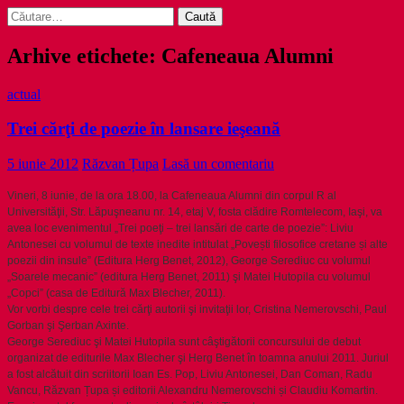
Caută
după:
Arhive etichete: Cafeneaua Alumni
actual
Trei cărţi de poezie în lansare ieşeană
5 iunie 2012
Răzvan Țupa
Lasă un comentariu
Vineri, 8 iunie, de la ora 18.00, la Cafeneaua Alumni din corpul R al
Universităţii, Str. Lăpuşneanu nr. 14, etaj V, fosta clădire Romtelecom, Iaşi, va
avea loc evenimentul „Trei poeţi – trei lansări de carte de poezie”: Liviu
Antonesei cu volumul de texte inedite intitul
at „Povești filosofice cretane și alte
poezii din insule” (Editura Herg Benet, 2012), George Serediuc cu volumul
„Soarele mecanic” (editura Herg Benet, 2011) şi Matei Hutopila cu volumul
„Copci” (casa de Editură Max Blecher, 2011).
Vor vorbi despre cele trei cărţi autorii şi invitaţii lor, Cristina Nemerovschi, Paul
Gorban şi Şerban Axinte.
George Serediuc şi Matei Hutopila sunt câştigătorii concursului de debut
organizat de editurile Max Blecher şi Herg Benet în toamna anului 2011. Juriul
a fost alcătuit din scriitorii Ioan Es. Pop, Liviu Antonesei, Dan Coman, Radu
Vancu, Răzvan Țupa și editorii Alexandru Nemerovschi și Claudiu Komartin.