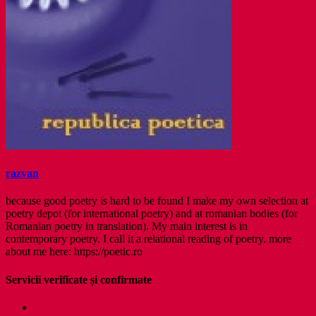
razvan
because good poetry is hard to be found I make my own selection at
poetry depot (for international poetry) and at romanian bodies (for
Romanian poetry in translation). My main interest is in
contemporary poetry. I call it a relational reading of poetry. more
about me here: https://poetic.ro
Servicii verificate și confirmate