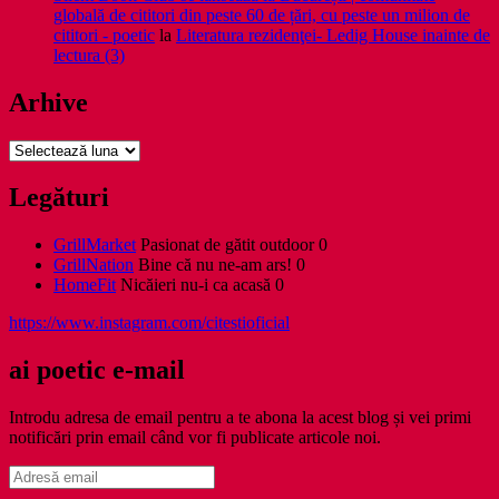
globală de cititori din peste 60 de țări, cu peste un milion de
cititori - poetic
la
Literatura rezidenţei- Ledig House inainte de
lectura (3)
Arhive
Arhive
Legături
GrillMarket
Pasionat de gătit outdoor 0
GrillNation
Bine că nu ne-am ars! 0
HomeFit
Nicăieri nu-i ca acasă 0
https://www.instagram.com/citestioficial
ai poetic e-mail
Introdu adresa de email pentru a te abona la acest blog și vei primi
notificări prin email când vor fi publicate articole noi.
Adresă
email