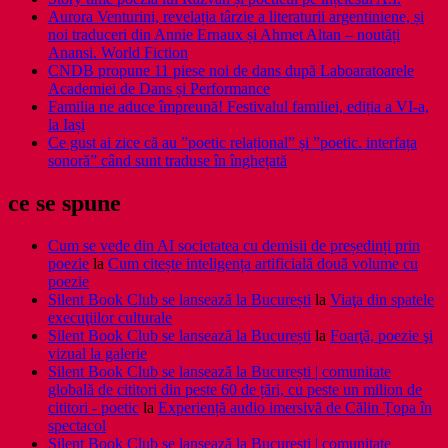
Aurora Venturini, revelația târzie a literaturii argentiniene, și
noi traduceri din Annie Ernaux și Ahmet Altan – noutăți
Anansi. World Fiction
CNDB propune 11 piese noi de dans după Laboaratoarele
Academiei de Dans și Performance
Familia ne aduce împreună! Festivalul familiei, ediția a VI-a,
la Iași
Ce gust ai zice că au ”poetic relațional” și ”poetic. interfața
sonoră” când sunt traduse în înghețată
ce se spune
Cum se vede din AI societatea cu demisii de președinți prin
poezie
la
Cum citește inteligența artificială două volume cu
poezie
Silent Book Club se lansează la București
la
Viaţa din spatele
execuţiilor culturale
Silent Book Club se lansează la București
la
Foarţă, poezie şi
vizual la galerie
Silent Book Club se lansează la București | comunitate
globală de cititori din peste 60 de țări, cu peste un milion de
cititori - poetic
la
Experiență audio imersivă de Călin Țopa în
spectacol
Silent Book Club se lansează la București | comunitate