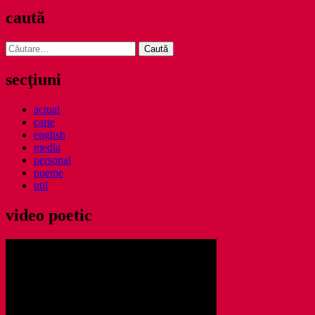
caută
Caută
după:
secţiuni
actual
carte
english
media
personal
poeme
util
video poetic