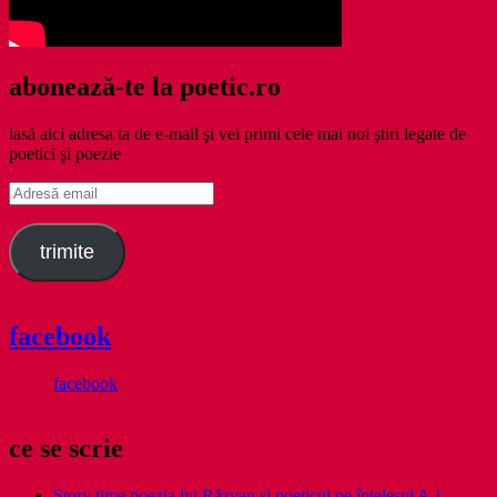
abonează-te la poetic.ro
lasă aici adresa ta de e-mail şi vei primi cele mai noi ştiri legate de
poetici şi poezie
Adresă
email
trimite
facebook
facebook
ce se scrie
Story time poezia lui Răzvan și poeticul pe înțelesul A.I.