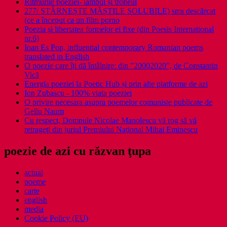
Ritmurile poeziei- iambul și troheul
277/ STÂRNEȘTE MĂȘTILE SOLUBILE) sms descărcat
(ce a început ca un film porno
Poezia şi libertatea formelor ei fixe (din Poesis International
nr.6)
Ioan Es Pop, influential contemporary Romanian poems
translated in English
O poezie care îți dă întâlnire: din ”20002020”, de Constantin
Vică
Energia poeziei la Poetic Hub și prin alte platforme de azi
Ion Zubascu - 100% viata poeziei
O privire necesara asupra poemelor comuniste publicate de
Gellu Naum
Cu respect, Domnule Nicolae Manolescu vă rog să vă
retrageţi din juriul Premiului Naţional Mihai Eminescu
poezie de azi cu răzvan ţupa
actual
poeme
carte
english
media
Cookie Policy (EU)