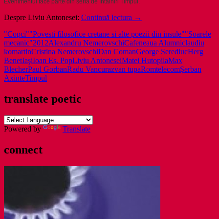
Evenimentul face parte din seria de întâlniri Timpul.
Trei
Despre Liviu Antonesei:
Continuă lectura
→
cărţi
"Copci"
"Povesti filosofice cretane si alte poezii din insule"
"Soarele
de
mecanic"
2012
Alexandru Nemerovschi
Cafeneaua Alumni
claudiu
poezie
komartin
Cristina Nemerovschi
Dan Coman
George Serediuc
Herg
în
Benet
Iaşi
Ioan Es. Pop
Liviu Antonesei
Matei Hutopila
Max
lansare
Blecher
Paul Gorban
Radu Vancu
razvan tupa
Romtelecom
Şerban
ieşeană
Axinte
Timpul
translate poetic
Powered by
Translate
connect