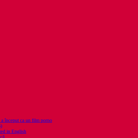
nceput ca un film porno
6)
ed in English
ică