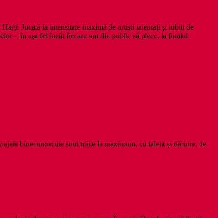
i. Jucată la intensitate maximă de artişti talentaţi şi iubiţi de
or -, în aşa fel încât fiecare om din public să plece, la finalul
onajele binecunoscute sunt trăite la maximum, cu talent și dăruire, de