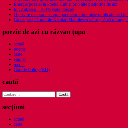
Energia poeziei la Poetic Hub și prin alte platforme de azi
Ion Zubascu - 100% viata poeziei
O privire necesara asupra poemelor comuniste publicate de Ge
Cu respect, Domnule Nicolae Manolescu vă rog să vă retrageţi 
poezie de azi cu răzvan ţupa
actual
poeme
carte
english
media
Cookie Policy (EU)
caută
Caută
după:
secţiuni
actual
carte