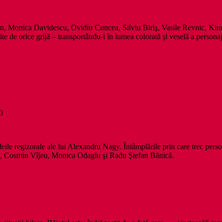
, Monica Davidescu, Ovidiu Cuncea, Silviu Biriş, Vasile Revnic, Kira Hag
te de orice grijă – transportându-i în lumea colorată şi veselă a personajel
0
deile regizorale ale lui Alexandru Nagy. Întâmplările prin care trec pers
, Cosmin Vîjeu, Monica Odagiu şi Radu Ştefan Bănică.