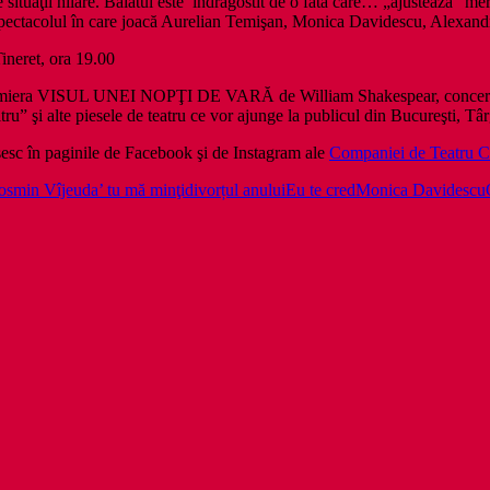
 situaţii hilare. Băiatul este îndrăgostit de o fată care… „ajustează” me
la spectacolul în care joacă Aurelian Temişan, Monica Davidescu, Alexan
ineret, ora 19.00
premiera VISUL UNEI NOPŢI DE VARĂ de William Shakespear, concertu
ru” şi alte piesele de teatru ce vor ajunge la publicul din Bucureşti, Tâ
ăsesc în paginile de Facebook şi de Instagram ale
Companiei de Teatru C
osmin Vîjeu
da’ tu mă minţi
divorțul anului
Eu te cred
Monica Davidescu