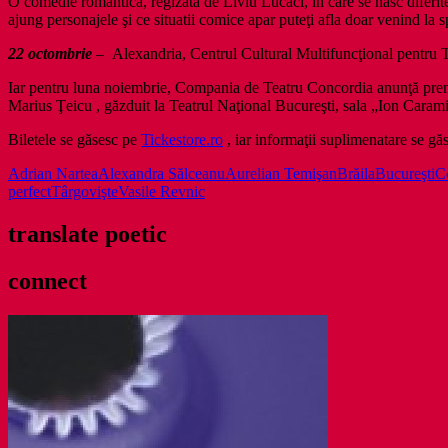
O comedie romantică, regizată de Liviu Lucaci, în care se nasc diferite
ajung personajele şi ce situatii comice apar puteţi afla doar venind 
22 octombrie
– Alexandria, Centrul Cultural Multifuncţional pentru T
Iar pentru luna noiembrie, Compania de Teatru Concordia anunţă 
Marius Ţeicu , găzduit la Teatrul Naţional Bucureşti, sala „Ion Caramit
Biletele se găsesc pe
Tickestore.ro
, iar informaţii suplimenatare se g
Adrian Nartea
Alexandra Sălceanu
Aurelian Temişan
Brăila
Bucureşti
C
perfect
Târgovişte
Vasile Revnic
translate poetic
connect