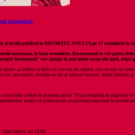
nii octombrie
e şi invită publicul la DIVORŢUL ANULUI pe 17 octombrie la Sa
ii savuroase, în luna octombrie. Bucureştenii se vor putea delect
O noapte furtunoasă” vor ajunge în mai multe oraşe din ţară, după 
scu spune:
„
Credem cu tărie că e nevoie de cultură, că e nevoie ca oame
a cu voi, spectatorii, dorindu-ne să vă aducem bucurie, multe zâmbete şi 
a unui film celebru în perioada anilor ’70 şi readaptată de regizorul Ovi
tatorilor, pentru că publicul este un personaj important în această pie
 (Sala Mare), ora 19.00