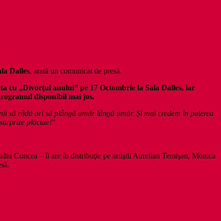
la Dalles
, arată un comunicat de presă.
a cu „Divorţul anului” pe 17 Octombrie la Sala Dalles, iar
programul disponibil mai jos.
nii să râdă ori să plângă umăr lângă umăr. Şi mai credem în puterea
surprize plăcute!
”
diu Cuncea – îi are în distribuţie pe artiştii Aurelian Temişan, Monica
să.