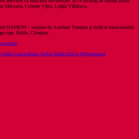
reu adevărul cu minciuni nevinovate. În ce tăvălug de situaţii limită
dra Sălceanu, Cosmin Vîjeu, Letiţia Vlădescu.
l OAMENI – susţinut de Aurelian Temișan şi dedicat muzicianului
rgovişte, Brăila, Câmpina.
oncordia
.
Ovidiu Cuncea
Radu Ştefan Bănică
Silviu Biriş
sistemul