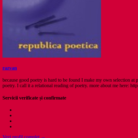
razvan
because good poetry is hard to be found I make my own selection at po
poetry. I call it a relational reading of poetry. more about me here: http
Servicii verificate și confirmate
Vezi profil complet →