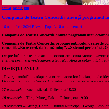
actual
,
media
,
util
Compania de Teatru Concordia anunţă programul lu
16 octombrie 2024
Răzvan Țupa
Lasă un comentariu
Compania de Teatru Concordia anunţă programul lunii octombri
Compania de Teatru Concordia propune publicului o serie de comed
comediile „Eu te cred, da’ tu mă minţi”, „Sistemul perfect” şi „
Despre întâlnirile teatrale ale lunii octombrie, actriţa Monica Davide
energiei pozitive şi vindecătoare a teatrului. Abia aşteptăm întalnire
DIVORŢUL ANULUI
„Divorţul anului” – o adaptare a marelui actor Ion Lucian, după o idee 
Davidescu şi Ovidiu Cuncea. Comedia cu… cântec va aduce veselie spec
17 octombrie
– Bucureşti, sala Dalles, ora 19.30
18 octombrie
– Târgu Mureș, Palatul Culturii, ora 19.00
19 octombrie
– Bistriţa, Centrul Cultural Municipal „George Coşbuc”