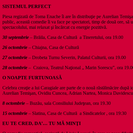
SISTEMUL PERFECT
Piesa regizată de Toma Enache îi are în distribuţie pe Aurelian Temişan
public, această comedie îi va face pe spectatori, timp de două ore, să ui
spectacolului, mai relaxat şi încărcat cu energie pozitivă.
30 septembrie
– Brăila, Casa de Cultură a Tineretului, ora 19.00
26 octombrie
– Chiajna, Casa de Cultură
27 octombrie
– Drobeta Turnu Severin, Palatul Culturii, ora 19.00
28 octombrie
– Craiova, Teatrul Naţional „ Marin Sorescu”, ora 19.0
O NOAPTE FURTUNOASĂ
Celebra creaţie a lui Caragiale are parte de o nouă răstălmăcire după i
Aurelian Temişan, Ovidiu Cuncea, Adrian Nartea, Monica Davidescu
8 octombrie
– Buzău, sala Consiliului Judeţean, ora 19.30
15 octombrie
– Slatina, Casa de Cultură a Sindicatelor , ora 19:30
EU TE CRED, DA’… TU MĂ MINŢI