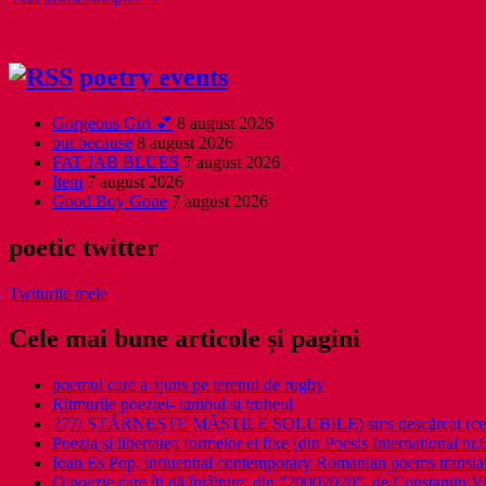
poetry events
Gorgeous Girl 💕
8 august 2026
but because
8 august 2026
FAT JAB BLUES
7 august 2026
Item
7 august 2026
Good Boy Gone
7 august 2026
poetic twitter
Twiturile mele
Cele mai bune articole și pagini
poemul care a ajuns pe terenul de rugby
Ritmurile poeziei- iambul și troheul
277/ STÂRNEȘTE MĂȘTILE SOLUBILE) sms descărcat (ce a î
Poezia şi libertatea formelor ei fixe (din Poesis International nr.
Ioan Es Pop, influential contemporary Romanian poems translat
O poezie care îți dă întâlnire: din ”20002020”, de Constantin V