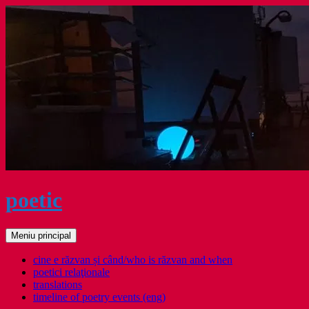
Sari
la
conținut
poetic
Caută
Meniu principal
cine e răzvan și când/who is răzvan and when
poetici relaţionale
translations
timeline of poetry events (eng)