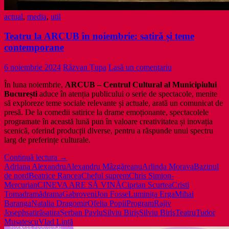
actual
,
media
,
util
Teatru la ARCUB în noiembrie: satiră și teme
contemporane
6 noiembrie 2024
Răzvan Țupa
Lasă un comentariu
În luna noiembrie,
ARCUB – Centrul Cultural al Municipiului
București
aduce în atenția publicului o serie de spectacole, menite
să exploreze teme sociale relevante și actuale, arată un comunicat de
presă. De la comedii satirice la drame emoționante, spectacolele
programate în această lună pun în valoare creativitatea și inovația
scenică, oferind producții diverse, pentru a răspunde unui spectru
larg de preferințe culturale.
Teatru
Continuă lectura
→
la
Adriana Alexandru
Alexandru Mâzgăreanu
Arlinda Morava
Bazinul
ARCUB
de nord
Beatrice Rancea
Cheful suprem
Chris Simion-
în
Mercurian
CINEVA ARE SĂ VINĂ
Ciprian Scurtea
Cristi
noiembrie:
Toma
dramă
drama
Gabroveni
Jon Fosse
Luminița Erga
Mihai
satiră
Baranga
Natalia Dragomir
Ofelia Popii
Program
Rajiv
și
Joseph
satiră
satira
Șerban Pavlu
Silviu Biriș
Silviu Biriş
Teatru
Tudor
teme
Mușatescu
Vlad Lință