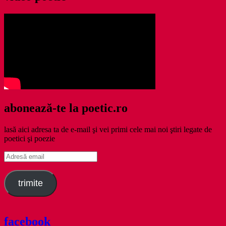
abonează-te la poetic.ro
lasă aici adresa ta de e-mail şi vei primi cele mai noi ştiri legate de
poetici şi poezie
Adresă
email
trimite
facebook