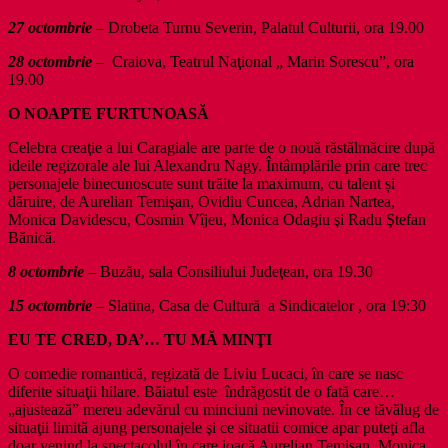
27 octombrie
– Drobeta Turnu Severin, Palatul Culturii, ora 19.00
28 octombrie
– Craiova, Teatrul Naţional „ Marin Sorescu”, ora
19.00
O NOAPTE FURTUNOASĂ
Celebra creaţie a lui Caragiale are parte de o nouă răstălmăcire după
ideile regizorale ale lui Alexandru Nagy. Întâmplările prin care trec
personajele binecunoscute sunt trăite la maximum, cu talent și
dăruire, de Aurelian Temişan, Ovidiu Cuncea, Adrian Nartea,
Monica Davidescu, Cosmin Vîjeu, Monica Odagiu şi Radu Ştefan
Bănică.
8 octombrie
– Buzău, sala Consiliului Judeţean, ora 19.30
15 octombrie
– Slatina, Casa de Cultură a Sindicatelor , ora 19:30
EU TE CRED, DA’… TU MĂ MINŢI
O comedie romantică, regizată de Liviu Lucaci, în care se nasc
diferite situaţii hilare. Băiatul este îndrăgostit de o fată care…
„ajustează” mereu adevărul cu minciuni nevinovate. În ce tăvălug de
situaţii limită ajung personajele şi ce situatii comice apar puteţi afla
doar venind la spectacolul în care joacă Aurelian Temişan, Monica