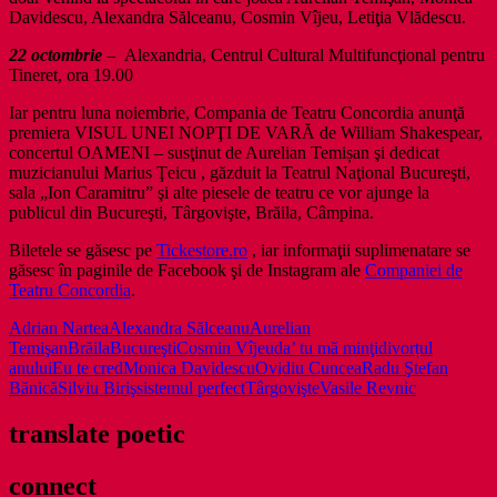
Davidescu, Alexandra Sălceanu, Cosmin Vîjeu, Letiţia Vlădescu.
22 octombrie
– Alexandria, Centrul Cultural Multifuncţional pentru
Tineret, ora 19.00
Iar pentru luna noiembrie, Compania de Teatru Concordia anunţă
premiera VISUL UNEI NOPŢI DE VARĂ de William Shakespear,
concertul OAMENI – susţinut de Aurelian Temișan şi dedicat
muzicianului Marius Ţeicu , găzduit la Teatrul Naţional Bucureşti,
sala „Ion Caramitru” şi alte piesele de teatru ce vor ajunge la
publicul din Bucureşti, Târgovişte, Brăila, Câmpina.
Biletele se găsesc pe
Tickestore.ro
, iar informaţii suplimenatare se
găsesc în paginile de Facebook şi de Instagram ale
Companiei de
Teatru Concordia
.
Adrian Nartea
Alexandra Sălceanu
Aurelian
Temişan
Brăila
Bucureşti
Cosmin Vîjeu
da’ tu mă minţi
divorțul
anului
Eu te cred
Monica Davidescu
Ovidiu Cuncea
Radu Ştefan
Bănică
Silviu Biriş
sistemul perfect
Târgovişte
Vasile Revnic
translate poetic
connect