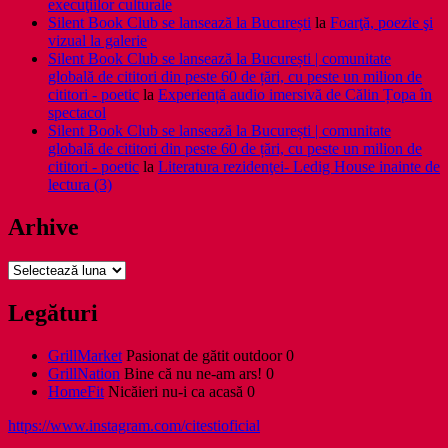
execuţiilor culturale
Silent Book Club se lansează la București
la
Foarţă, poezie şi
vizual la galerie
Silent Book Club se lansează la București | comunitate
globală de cititori din peste 60 de țări, cu peste un milion de
cititori - poetic
la
Experiență audio imersivă de Călin Țopa în
spectacol
Silent Book Club se lansează la București | comunitate
globală de cititori din peste 60 de țări, cu peste un milion de
cititori - poetic
la
Literatura rezidenţei- Ledig House inainte de
lectura (3)
Arhive
Arhive
Legături
GrillMarket
Pasionat de gătit outdoor 0
GrillNation
Bine că nu ne-am ars! 0
HomeFit
Nicăieri nu-i ca acasă 0
https://www.instagram.com/citestioficial