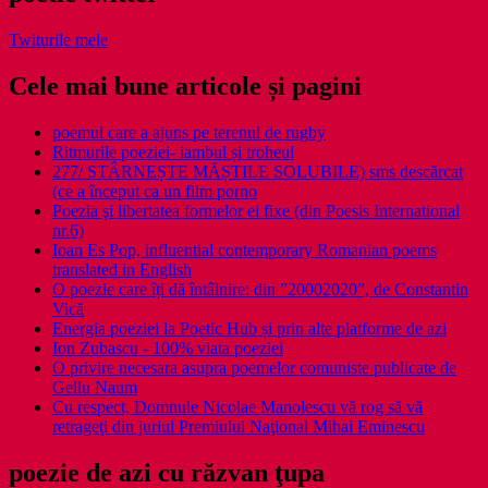
Twiturile mele
Cele mai bune articole și pagini
poemul care a ajuns pe terenul de rugby
Ritmurile poeziei- iambul și troheul
277/ STÂRNEȘTE MĂȘTILE SOLUBILE) sms descărcat
(ce a început ca un film porno
Poezia şi libertatea formelor ei fixe (din Poesis International
nr.6)
Ioan Es Pop, influential contemporary Romanian poems
translated in English
O poezie care îți dă întâlnire: din ”20002020”, de Constantin
Vică
Energia poeziei la Poetic Hub și prin alte platforme de azi
Ion Zubascu - 100% viata poeziei
O privire necesara asupra poemelor comuniste publicate de
Gellu Naum
Cu respect, Domnule Nicolae Manolescu vă rog să vă
retrageţi din juriul Premiului Naţional Mihai Eminescu
poezie de azi cu răzvan ţupa