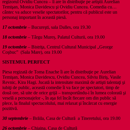
regizorul Ovidiu Cuncea – îi are în distribuţie pe artiştii Aurelian
Temişan, Monica Davidescu şi Ovidiu Cuncea. Comedia cu…
cântec va aduce veselie spectatorilor, pentru că publicul este un
personaj important în această piesă.
17 octombrie
– Bucureşti, sala Dalles, ora 19.30
18 octombrie
– Târgu Mureș, Palatul Culturii, ora 19.00
19 octombrie
– Bistriţa, Centrul Cultural Municipal „George
Coşbuc” (Sala Mare), ora 19.00
SISTEMUL PERFECT
Piesa regizată de Toma Enache îi are în distribuţie pe Aurelian
Temişan, Monica Davidescu, Ovidiu Cuncea, Silviu Biriş, Vasile
Revnic, Kira Hagi. Jucată la intensitate maximă de artişti talentaţi şi
iubiţi de public, această comedie îi va face pe spectatori, timp de
două ore, să uite de orice grijă – transportându-i în lumea colorată şi
veselă a personajelor -, în aşa fel încât fiecare om din public să
plece, la finalul spectacolului, mai relaxat şi încărcat cu energie
pozitivă.
30 septembrie
– Brăila, Casa de Cultură a Tineretului, ora 19.00
26 octombrie
– Chiajna, Casa de Cultură