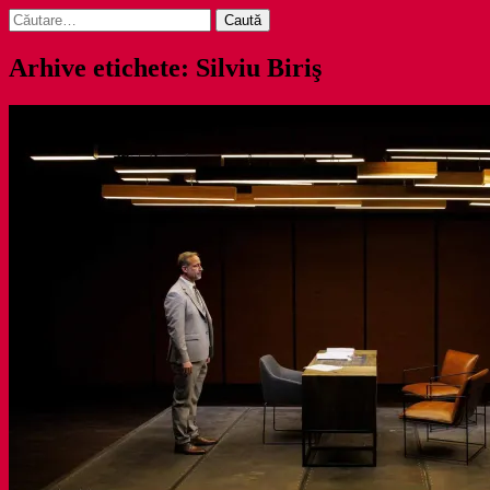
Caută
după:
Arhive etichete: Silviu Biriş