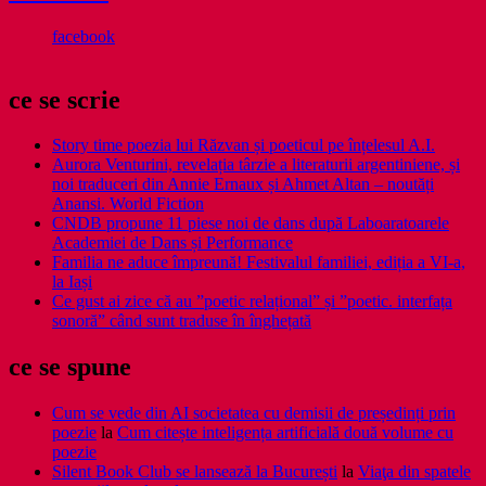
facebook
ce se scrie
Story time poezia lui Răzvan și poeticul pe înțelesul A.I.
Aurora Venturini, revelația târzie a literaturii argentiniene, și
noi traduceri din Annie Ernaux și Ahmet Altan – noutăți
Anansi. World Fiction
CNDB propune 11 piese noi de dans după Laboaratoarele
Academiei de Dans și Performance
Familia ne aduce împreună! Festivalul familiei, ediția a VI-a,
la Iași
Ce gust ai zice că au ”poetic relațional” și ”poetic. interfața
sonoră” când sunt traduse în înghețată
ce se spune
Cum se vede din AI societatea cu demisii de președinți prin
poezie
la
Cum citește inteligența artificială două volume cu
poezie
Silent Book Club se lansează la București
la
Viaţa din spatele