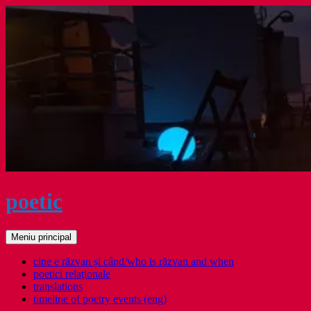
Sari
la
conținut
poetic
Caută
Meniu principal
cine e răzvan și când/who is răzvan and when
poetici relaţionale
translations
timeline of poetry events (eng)