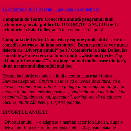
16 octombrie 2024
Răzvan Țupa
Lasă un comentariu
Compania de Teatru Concordia anunţă programul lunii
octombrie şi invită publicul la DIVORŢUL ANULUI pe 17
octombrie la Sala Dalles
, arată un comunicat de presă.
Compania de Teatru Concordia propune publicului o serie de
comedii savuroase, în luna octombrie. Bucureştenii se vor putea
delecta cu „Divorţul anului” pe 17 Octombrie la Sala Dalles, iar
comediile „Eu te cred, da’ tu mă minţi”, „Sistemul perfect” şi
„O noapte furtunoasă” vor ajunge în mai multe oraşe din ţară,
după programul disponibil mai jos.
Despre întâlnirile teatrale ale lunii octombrie, actriţa Monica
Davidescu spune:
„
Credem cu tărie că e nevoie de cultură, că e
nevoie ca oamenii să râdă ori să plângă umăr lângă umăr. Şi mai
credem în puterea energiei pozitive şi vindecătoare a teatrului. Abia
aşteptăm întalnirea cu voi, spectatorii, dorindu-ne să vă aducem
bucurie, multe zâmbete şi surprize plăcute!
”
DIVORŢUL ANULUI
„Divorţul anului” – o adaptare a marelui actor Ion Lucian, după o
idee a unui film celebru în perioada anilor ’70 şi readaptată de