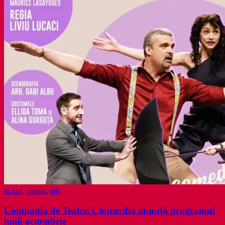
contemporane
actual
,
media
,
util
Compania de Teatru Concordia anunţă programul
lunii octombrie