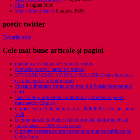
Flies
8 august 2026
When Winter leaves
8 august 2026
poetic twitter
Twiturile mele
Cele mai bune articole și pagini
poemul care a ajuns pe terenul de rugby
Ritmurile poeziei- iambul și troheul
277/ STÂRNEȘTE MĂȘTILE SOLUBILE) sms descărcat
(ce a început ca un film porno
Poezia şi libertatea formelor ei fixe (din Poesis International
nr.6)
Ioan Es Pop, influential contemporary Romanian poems
translated in English
O poezie care îți dă întâlnire: din ”20002020”, de Constantin
Vică
Energia poeziei la Poetic Hub și prin alte platforme de azi
Ion Zubascu - 100% viata poeziei
O privire necesara asupra poemelor comuniste publicate de
Gellu Naum