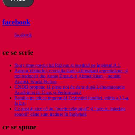
facebook
facebook
ce se scrie
Story time poezia lui Răzvan și poeticul pe înțelesul A.I.
Aurora Venturini, revelația târzie a literaturii argentiniene, și
noi traduceri din Annie Ernaux și Ahmet Altan – noutăți
Anansi. World Fiction
CNDB propune 11 piese noi de dans după Laboaratoarele
Academiei de Dans și Performance
Familia ne aduce împreună! Festivalul familiei, ediția a VI-a,
la Iași
Ce gust ai zice că au ”poetic relațional” și ”poetic. interfața
sonoră” când sunt traduse în înghețată
ce se spune