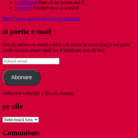
GrillNation
Bine că nu ne-am ars! 0
HomeFit
Nicăieri nu-i ca acasă 0
https://www.instagram.com/citestioficial
ai poetic e-mail
Introdu adresa de email pentru a te abona la acest blog și vei primi
notificări prin email când vor fi publicate articole noi.
Adresă
email
Abonare
Alătură-te celorlalți 1.551 de abonați.
pe zile
pe
zile
Comunitate