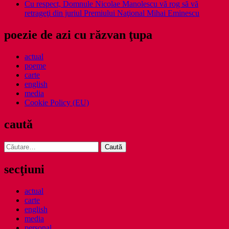
Cu respect, Domnule Nicolae Manolescu vă rog să vă
retrageţi din juriul Premiului Naţional Mihai Eminescu
poezie de azi cu răzvan ţupa
actual
poeme
carte
english
media
Cookie Policy (EU)
caută
Caută
după:
secţiuni
actual
carte
english
media
personal