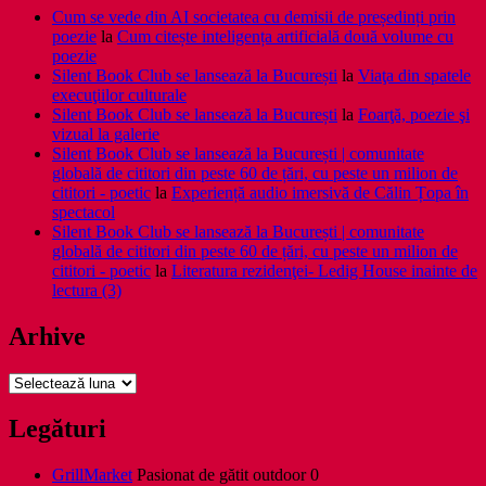
Cum se vede din AI societatea cu demisii de președinți prin
poezie
la
Cum citește inteligența artificială două volume cu
poezie
Silent Book Club se lansează la București
la
Viaţa din spatele
execuţiilor culturale
Silent Book Club se lansează la București
la
Foarţă, poezie şi
vizual la galerie
Silent Book Club se lansează la București | comunitate
globală de cititori din peste 60 de țări, cu peste un milion de
cititori - poetic
la
Experiență audio imersivă de Călin Țopa în
spectacol
Silent Book Club se lansează la București | comunitate
globală de cititori din peste 60 de țări, cu peste un milion de
cititori - poetic
la
Literatura rezidenţei- Ledig House inainte de
lectura (3)
Arhive
Arhive
Legături
GrillMarket
Pasionat de gătit outdoor 0