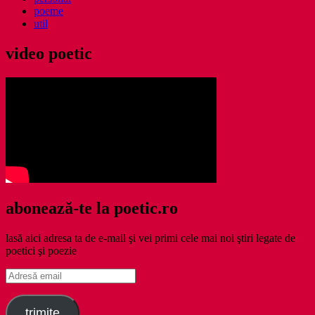
poeme
util
video poetic
abonează-te la poetic.ro
lasă aici adresa ta de e-mail şi vei primi cele mai noi ştiri legate de
poetici şi poezie
Adresă
email
trimite