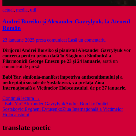
actual
,
media
,
util
Andrei Boreiko și Alexander Gavrylyuk, la Ateneul
Român
23 ianuarie 2025
presa comunicat
Lasă un comentariu
Dirijorul Andrei Boreiko și pianistul Alexander Gavrylyuk vor
concerta pentru prima dată în Stagiunea Simfonică a
Filarmonicii George Enescu pe 23 și 24 ianuarie
, arată un
comunicat de presă:
Babi Yar, simfonia-manifest împotriva antisemitismului și a
nedreptății sociale de Șostakovici, va prefața Ziua
Internațională a Victimelor Holocaustului, de pe 27 ianuarie
.
Andrei
Continuă lectura
→
Boreiko
„Babi Yar”
Alexander Gavrylyuk
Andrei Boreiko
Dmitri
și
Șostakovici
Evgheni Evtușenko
Ziua Internațională a Victimelor
Alexander
Holocaustului
Gavrylyuk,
la
translate poetic
Ateneul