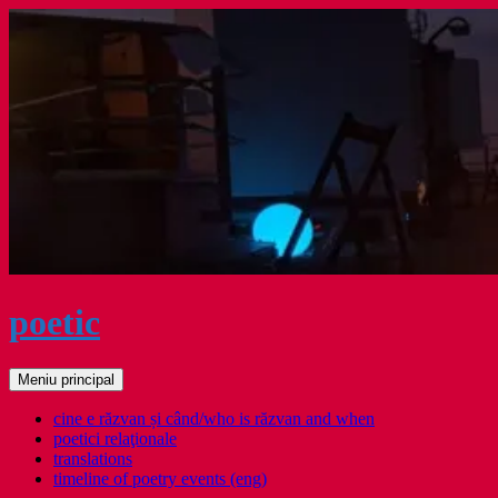
Sari
la
conținut
poetic
Caută
Meniu principal
cine e răzvan și când/who is răzvan and when
poetici relaţionale
translations
timeline of poetry events (eng)