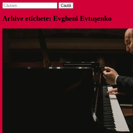
Caută
după:
Arhive etichete: Evgheni Evtușenko