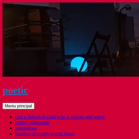
Sari
la
conținut
poetic
Caută
Meniu principal
cine e răzvan și când/who is răzvan and when
poetici relaţionale
translations
timeline of poetry events (eng)