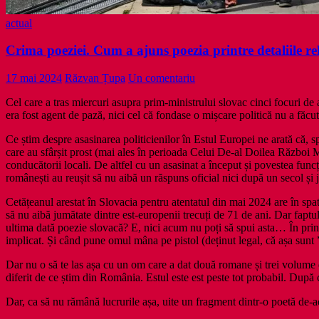
actual
Crima poeziei. Cum a ajuns poezia printre detaliile r
17 mai 2024
Răzvan Țupa
Un comentariu
Cel care a tras miercuri asupra prim-ministrului slovac cinci focuri de 
era fost agent de pază, nici cel că fondase o mișcare politică nu a făcu
Ce știm despre asasinarea politicienilor în Estul Europei ne arată că, sp
care au sfârșit prost (mai ales în perioada Celui De-al Doilea Război M
conducătorii locali. De altfel cu un asasinat a început și povestea func
românești au reușit să nu aibă un răspuns oficial nici după un secol ș
Cetățeanul arestat în Slovacia pentru atentatul din mai 2024 are în spate
să nu aibă jumătate dintre est-europenii trecuți de 71 de ani. Dar fapt
ultima dată poezie slovacă? E, nici acum nu poți să spui asta… În princi
implicat. Și când pune omul mâna pe pistol (deținut legal, că așa sunt 
Dar nu o să te las așa cu un om care a dat două romane și trei volume 
diferit de ce știm din România. Estul este est peste tot probabil. După
Dar, ca să nu rămână lucrurile așa, uite un fragment dintr-o poetă de