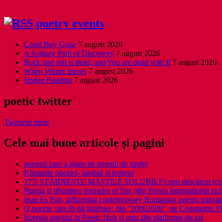
poetry events
Good Boy Gone
7 august 2026
A Solitary Path of Discovery
7 august 2026
Rock and roll is dead, and You are dead with It
7 august 2026
When Winter leaves
7 august 2026
Fridge Painting
7 august 2026
poetic twitter
Twiturile mele
Cele mai bune articole și pagini
poemul care a ajuns pe terenul de rugby
Ritmurile poeziei- iambul și troheul
277/ STÂRNEȘTE MĂȘTILE SOLUBILE) sms descărcat (ce a î
Poezia şi libertatea formelor ei fixe (din Poesis International nr.
Ioan Es Pop, influential contemporary Romanian poems translat
O poezie care îți dă întâlnire: din ”20002020”, de Constantin V
Energia poeziei la Poetic Hub și prin alte platforme de azi