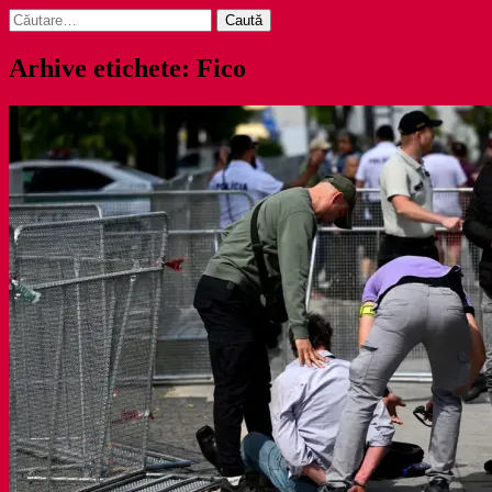
Caută
după:
Arhive etichete: Fico