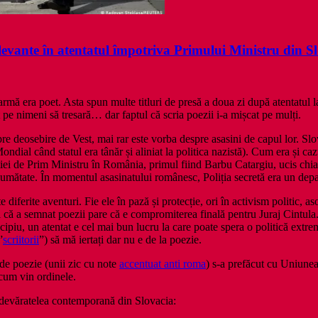
elevante în atentatul împotriva Primului Ministru din S
armă era poet. Asta spun multe titluri de presă a doua zi după atentatul l
t pe nimeni să tresară… dar faptul că scria poezii i-a mișcat pe mulți.
re deosebire de Vest, mai rar este vorba despre asasini de capul lor. Slov
ondial când statul era tânăr și aliniat la politica nazistă). Cum era și c
ției de Prim Ministru în România, primul fiind Barbu Catargiu, ucis chiar
i jumătate. În momentul asasinatului românesc, Poliția secretă era un d
 diferite aventuri. Fie ele în pază și protecție, ori în activism politic, 
ul că a semnat poezii pare că e compromiterea finală pentru Juraj Cintula
piu, un atentat e cel mai bun lucru la care poate spera o politică extrem
”
scriitorii
”) să mă iertați dar nu e de la poezie.
de poezie (unii zic cu note
accentuat anti roma
) s-a prefăcut cu Uniunea 
 cum vin ordinele.
-adevăratelea contemporană din Slovacia: