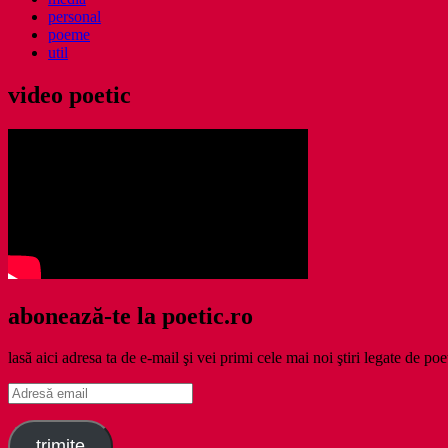
personal
poeme
util
video poetic
abonează-te la poetic.ro
lasă aici adresa ta de e-mail şi vei primi cele mai noi ştiri legate de poe
Adresă
email
trimite