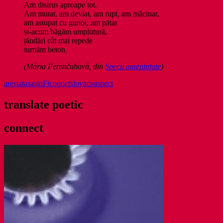
Am distrus aproape tot.
Am mutat, am deviat, am rupt, am măcinat,
am astupat cu gunoi, am pătat
și-acum băgăm umplutură,
țăndări cât mai repede
turnăm beton.
(Mária Ferenčuhová, din
Specii amenințate
)
arestat
asasin
Fico
poet
slovac
suspect
translate poetic
connect