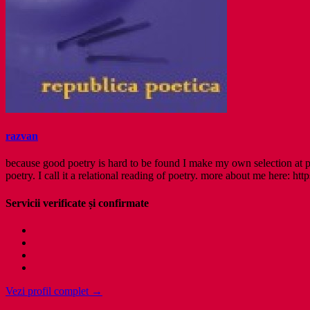
razvan
because good poetry is hard to be found I make my own selection at po
poetry. I call it a relational reading of poetry. more about me here: http
Servicii verificate și confirmate
Vezi profil complet →