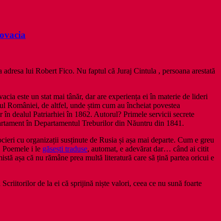
lovacia
a adresa lui Robert Fico. Nu faptul că Juraj Cintula , persoana arestată
acia este un stat mai tânăr, dar are experiența ei în materie de lideri
azul României, de altfel, unde știm cum au încheiat povestea
 în dealul Patriarhiei în 1862. Autorul? Primele servicii secrete
epartament în Departamentul Treburilor din Năuntru din 1841.
asocieri cu organizații susținute de Rusia și așa mai departe. Cum e greu
. Poemele i le
găsești traduse
, automat, e adevărat dar… când ai citit
istă așa că nu rămâne prea multă literatură care să țină partea oricui e
Scriitorilor de la ei că sprijină niște valori, ceea ce nu sună foarte