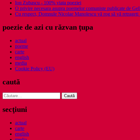
Ion Zubascu - 100% viata poeziei
O privire necesara asupra poemelor comuniste publicate de Ge
Cu respect, Domnule Nicolae Manolescu vă rog să vă retrageţi 
poezie de azi cu răzvan ţupa
actual
poeme
carte
english
media
Cookie Policy (EU)
caută
Caută
după:
secţiuni
actual
carte
english
media