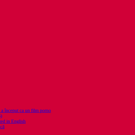
nceput ca un film porno
6)
ed in English
ică