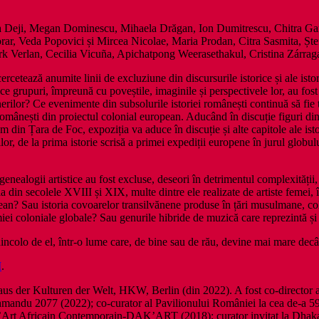
na Deji, Megan Dominescu, Mihaela Drăgan, Ion Dumitrescu, Chitra Ga
orar, Veda Popovici și Mircea Nicolae, Maria Prodan, Citra Sasmita, 
 Verlan, Cecilia Vicuña, Apichatpong Weerasethakul, Cristina Zárrag
rcetează anumite linii de excluziune din discursurile istorice și ale isto
ce grupuri, împreună cu poveștile, imaginile și perspectivele lor, au fos
erilor? Ce evenimente din subsolurile istoriei românești continuă să fie 
le românești din proiectul colonial european. Aducând în discuție figuri di
 din Țara de Foc, expoziția va aduce în discuție și alte capitole ale ist
lor, de la prima istorie scrisă a primei expediții europene în jurul globului
genealogii artistice au fost excluse, deseori în detrimentul complexității,
ia din secolele XVIII și XIX, multe dintre ele realizate de artiste femei, 
pean? Sau istoria covoarelor transilvănene produse în țări musulmane, cole
iei coloniale globale? Sau genurile hibride de muzică care reprezintă ș
 dincolo de el, într-o lume care, de bine sau de rău, devine mai mare dec
I
.
us der Kulturen der Welt, HKW, Berlin (din 2022). A fost co-director ar
mandu 2077 (2022); co-curator al Pavilionului României la cea de-a 59-a 
l’Art Africain Contemporain-DAK’ART (2018); curator invitat la Dhaka 