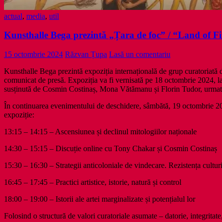
actual
,
media
,
util
Kunsthalle Bega prezintă „Țara de foc” / “Land of Fi
15 octombrie 2024
Răzvan Țupa
Lasă un comentariu
Kunsthalle Bega prezintă expoziția internațională de grup curatoria
comunicat de presă. Expoziția va fi vernisată pe 18 octombrie 2024, l
susținută de Cosmin Costinaș, Mona Vătămanu și Florin Tudor, urmată
În continuarea evenimentului de deschidere, sâmbătă, 19 octombrie 2
expoziție:
13:15 – 14:15 – Ascensiunea și declinul mitologiilor naționale
14:30 – 15:15 – Discuție online cu Tony Chakar și Cosmin Costinaș
15:30 – 16:30 – Strategii anticoloniale de vindecare. Rezistența cultu
16:45 – 17:45 – Practici artistice, istorie, natură și control
18:00 – 19:00 – Istorii ale artei marginalizate și potențialul lor
Folosind o structură de valori curatoriale
asumate – datorie, integritate