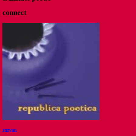
connect
razvan