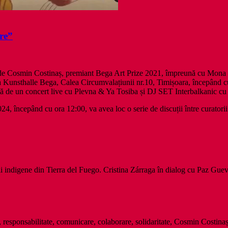
re”
tă de Cosmin Costinaș, premiant Bega Art Prize 2021, împreună cu Mona
a Kunsthalle Bega, Calea Circumvalațiunii nr.10, Timișoara, începând c
 de un concert live cu Plevna & Ya Tosiba și DJ SET Interbalkanic cu
024, începând cu ora 12:00,
va avea loc o serie de discuții
între curatori
rii indigene din Tierra del Fuego. Cristina Zárraga în dialog cu Paz Gue
, responsabilitate, comunicare, colaborare, solidaritate, Cosmin Costinaș