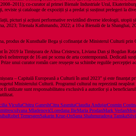
(2008–2011); co-curator al primei Bienale Industriale Ural, Ekaterinbu
i, reviste și cataloage de expoziții și a predat și susținut prelegeri la div
ii, picturi și acțiuni performative revizitând diverse ideologii, utopii ș
na, 2023; Trienala Kathmandu, 2022; a 10-a Bienală de la Shanghai, 2014
a, produs de Kunsthalle Bega și cofinanțat de Ministerul Culturii prin C
ondat în 2019 la Timișoara de Alina Cristescu, Liviana Dan și Bogdan R
vă neîntrerupt de 16 ani pe scena de arta contemporană. Dedicată susținer
 Prize unui curator român care reușește sa schimbe regulile percepției ac
imișoara – Capitală Europeană a Culturii în anul 2023” și este finanțat 
bugetul Ministerului Culturii. Programul cultural nu reprezintă neapărat 
 fi utilizate sunt responsabilitatea exclusivă a autorilor și a beneficiar
utilizat.
ilia Vicuña
Chitra Ganesh
Citra Sasmita
Claudia Andujar
Cosmin Costin
mitrescu
Ivana Mladenović
Loredana Ilie
Maria Prodan
Mark Verlan
Meg
siba
Robel Temesgen
Sakarin Krue-On
Sana Shahmuradova Tanska
Silv