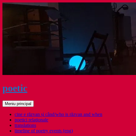
Sari
la
conținut
poetic
Caută
Meniu principal
cine e răzvan și când/who is răzvan and when
poetici relaţionale
translations
timeline of poetry events (eng)