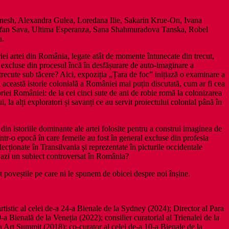
nesh, Alexandra Gulea, Loredana Ilie, Sakarin Krue-On, Ivana
Ștefan Sava, Ultima Esperanza, Sana Shahmuradova Tanska, Robel
a.
riei artei din România, legate atât de momente întunecate din trecut,
t excluse din procesul încă în desfășurare de auto-imaginare a
trecute sub tăcere? Aici, expoziția „Țara de foc” inițiază o examinare a
n această istorie colonială a României mai puțin discutată, cum ar fi cea
oriei României: de la cei cinci sute de ani de robie romă la colonizarea
, la alți exploratori și savanți ce au servit proiectului colonial până în
 din istoriile dominante ale artei folosite pentru a construi imaginea de
într-o epocă în care femeile au fost în general excluse din profesia
cționate în Transilvania și reprezentate în picturile occidentale
i azi un subiect controversat în România?
ât poveștile pe care ni le spunem de obicei despre noi înșine.
tistic al celei de-a 24-a Bienale de la Sydney (2024); Director al Para
Bienală de la Veneția (2022); consilier curatorial al Trienalei de la
Art Summit (2018); co-curator al celei de-a 10-a Bienale de la