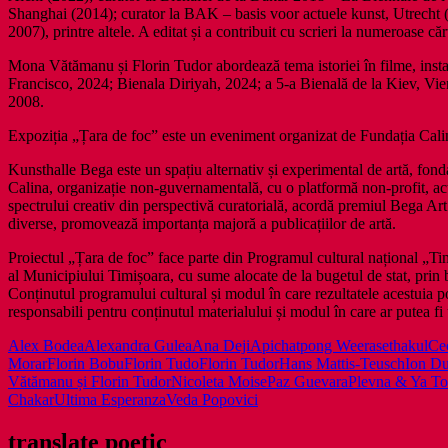
Shanghai (2014); curator la BAK – basis voor actuele kunst, Utrecht 
2007), printre altele. A editat și a contribuit cu scrieri la numeroase cărț
Mona Vătămanu și Florin Tudor abordează tema istoriei în filme, instalaț
Francisco, 2024; Bienala Diriyah, 2024; a 5-a Bienală de la Kiev, Vie
2008.
Expoziția „Țara de foc” este un eveniment organizat de Fundația Calin
Kunsthalle Bega este un spațiu alternativ și experimental de artă, f
Calina, organizație non-guvernamentală, cu o platformă non-profit, acti
spectrului creativ din perspectivă curatorială, acordă premiul Bega Art
diverse, promovează importanța majoră a publicațiilor de artă.
Proiectul „Țara de foc” face parte din Programul cultural național „T
al Municipiului Timișoara, cu sume alocate de la bugetul de stat, prin 
Conținutul programului cultural și modul în care rezultatele acestuia pot
responsabili pentru conținutul materialului și modul în care ar putea fi 
Alex Bodea
Alexandra Gulea
Ana Deji
Apichatpong Weerasethakul
Cec
Morar
Florin Bobu
Florin Tudo
Florin Tudor
Hans Mattis-Teusch
Ion Du
Vătămanu și Florin Tudor
Nicoleta Moise
Paz Guevara
Plevna & Ya To
Chakar
Ultima Esperanza
Veda Popovici
translate poetic