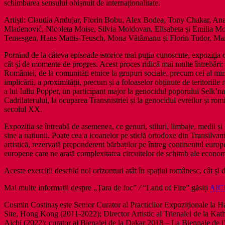
schimbarea sensului obișnuit de internaționalitate.
Artiști: Claudia Andujar, Florin Bobu, Alex Bodea, Tony Chakar, A
Mladenović, Nicoleta Moise, Silvia Moldovan, Elisabeta și Emilia M
Temesgen, Hans Mattis-Teusch, Mona Vătămanu și Florin Tudor, Mark
Pornind de la câteva episoade istorice mai puțin cunoscute, expoziția ce
cât și de momente de progres. Acest proces ridică mai multe întrebări: 
României, de la comunități etnice la grupuri sociale, precum cel al min
implicării, a proximității, precum și a foloaselor obținute de teritorii
a lui Iuliu Popper, un participant major la genocidul poporului Selk’nam
Cadrilaterului, la ocuparea Transnistriei și la genocidul evreilor și romi
secolul XX.
Expoziția se întreabă de asemenea, ce genuri, stiluri, limbaje, medii și 
sine a națiunii. Poate cea a icoanelor pe sticlă ortodoxe din Transilvan
artistică, rezervată preponderent bărbaților pe întreg continentul euro
europene care ne arată complexitatea circuitelor de schimb ale econom
Aceste exerciții deschid noi orizonturi atât în spațiul românesc, cât și
Mai multe informații despre „Țara de foc”
/
“Land of Fire” găsiți
AIC
Cosmin Costinaș este Senior Curator al Practicilor Expoziționale la Ha
Site, Hong Kong (2011-2022); Director Artistic al Trienalei de la Kath
Aichi (2022); curator al Bienalei de la Dakar 2018 – La Biennale de 