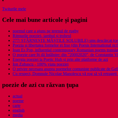
Twiturile mele
Cele mai bune articole și pagini
poemul care a ajuns pe terenul de rugby
Ritmurile poeziei- iambul și troheul
277/ STÂRNEȘTE MĂȘTILE SOLUBILE) sms descărcat (ce a î
Poezia şi libertatea formelor ei fixe (din Poesis International nr.
Ioan Es Pop, influential contemporary Romanian poems translat
O poezie care îți dă întâlnire: din ”20002020”, de Constantin V
Energia poeziei la Poetic Hub și prin alte platforme de azi
Ion Zubascu - 100% viata poeziei
O privire necesara asupra poemelor comuniste publicate de Ge
Cu respect, Domnule Nicolae Manolescu vă rog să vă retrageţi 
poezie de azi cu răzvan ţupa
actual
poeme
carte
english
media