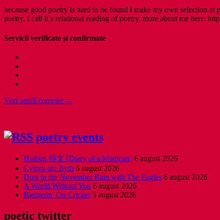
because good poetry is hard to be found I make my own selection at po
poetry. I call it a relational reading of poetry. more about me here: http
Servicii verificate și confirmate
Vezi profil complet →
poetry events
Haibun 俳文 [Diary of a Madman]
6 august 2026
Cymru am Byth
6 august 2026
Dust in the November Rain with The Eagles
6 august 2026
A World Without You
6 august 2026
Bletherin’ On Cricket
5 august 2026
poetic twitter