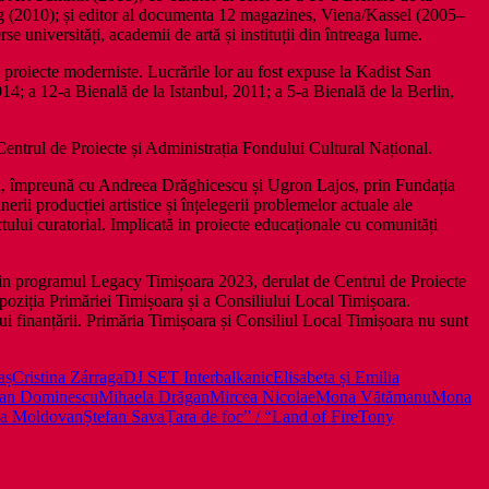
rg (2010); și editor al documenta 12 magazines, Viena/Kassel (2005–
erse universități, academii de artă și instituții din întreaga lume.
i proiecte moderniste. Lucrările lor au fost expuse la Kadist San
; a 12-a Bienală de la Istanbul, 2011; a 5-a Bienală de la Berlin,
entrul de Proiecte și Administrația Fondului Cultural Național.
ața, împreună cu Andreea Drăghicescu și Ugron Lajos, prin Fundația
ii producției artistice și înțelegerii problemelor actuale ale
tului curatorial. Implicată in proiecte educaționale cu comunități
prin programul Legacy Timișoara 2023, derulat de Centrul de Proiecte
poziția Primăriei Timișoara și a Consiliului Local Timișoara.
ului finanțării. Primăria Timișoara și Consiliul Local Timișoara nu sunt
aș
Cristina Zárraga
DJ SET Interbalkanic
Elisabeta și Emilia
an Dominescu
Mihaela Drăgan
Mircea Nicolae
Mona Vătămanu
Mona
ia Moldovan
Ștefan Sava
Țara de foc” / “Land of Fire
Tony