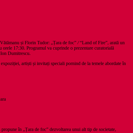
 Vătămanu și Florin Tudor: „Țara de foc”
/
“Land of Fire”, arată un
u orele 17:30. Programul va cuprinde o prezentare curatorială
 Ion Dumitrescu.
i expoziției, artiști și invitați speciali pornind de la temele abordate în
vara
 propune în „Țara de foc” dezvoltarea unui alt tip de societate,