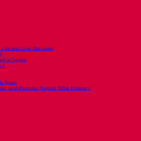
nceput ca un film porno
6)
ed in English
ică
llu Naum
din juriul Premiului Naţional Mihai Eminescu