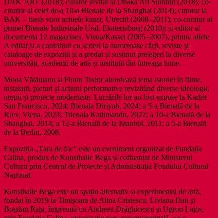
DAK’ART (2018); curator invitat la Dhaka Art Summit (2018); co-
curator al celei de-a 10-a Bienale de la Shanghai (2014); curator la
BAK – basis voor actuele kunst, Utrecht (2008–2011); co-curator al
primei Bienale Industriale Ural, Ekaterinburg (2010); și editor al
documenta 12 magazines, Viena/Kassel (2005–2007), printre altele.
A editat și a contribuit cu scrieri la numeroase cărți, reviste și
cataloage de expoziții și a predat și susținut prelegeri la diverse
universități, academii de artă și instituții din întreaga lume.
Mona Vătămanu și Florin Tudor abordează tema istoriei în filme,
instalații, picturi și acțiuni performative revizitând diverse ideologii,
utopii și proiecte moderniste. Lucrările lor au fost expuse la Kadist
San Francisco, 2024; Bienala Diriyah, 2024; a 5-a Bienală de la
Kiev, Viena, 2023; Trienala Kathmandu, 2022; a 10-a Bienală de la
Shanghai, 2014; a 12-a Bienală de la Istanbul, 2011; a 5-a Bienală
de la Berlin, 2008.
Expoziția „Țara de foc” este un eveniment organizat de Fundația
Calina, produs de Kunsthalle Bega și cofinanțat de Ministerul
Culturii prin Centrul de Proiecte și Administrația Fondului Cultural
Național.
Kunsthalle Bega este un spațiu alternativ și experimental de artă,
fondat în 2019 la Timișoara de Alina Cristescu, Liviana Dan și
Bogdan Rața, împreună cu Andreea Drăghicescu și Ugron Lajos,
prin Fundația Calina, organizație non-guvernamentală, cu o