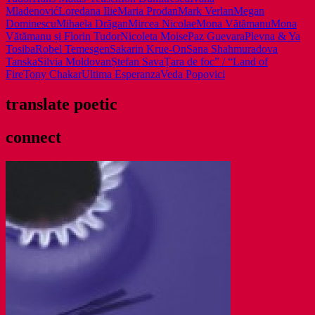
Mladenović
Loredana Ilie
Maria Prodan
Mark Verlan
Megan
Dominescu
Mihaela Drăgan
Mircea Nicolae
Mona Vătămanu
Mona
Vătămanu și Florin Tudor
Nicoleta Moise
Paz Guevara
Plevna & Ya
Tosiba
Robel Temesgen
Sakarin Krue-On
Sana Shahmuradova
Tanska
Silvia Moldovan
Ștefan Sava
Țara de foc” / “Land of
Fire
Tony Chakar
Ultima Esperanza
Veda Popovici
translate poetic
connect