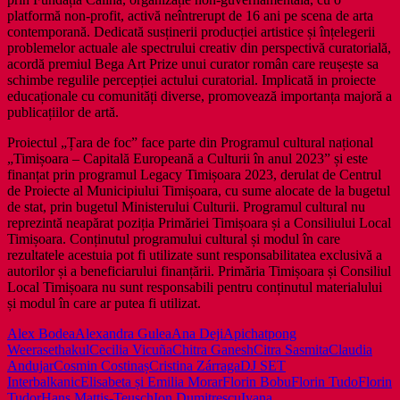
platformă non-profit, activă neîntrerupt de 16 ani pe scena de arta
contemporană. Dedicată susținerii producției artistice și înțelegerii
problemelor actuale ale spectrului creativ din perspectivă curatorială,
acordă premiul Bega Art Prize unui curator român care reușește sa
schimbe regulile percepției actului curatorial. Implicată in proiecte
educaționale cu comunități diverse, promovează importanța majoră a
publicațiilor de artă.
Proiectul „Țara de foc” face parte din Programul cultural național
„Timișoara – Capitală Europeană a Culturii în anul 2023” și este
finanțat prin programul Legacy Timișoara 2023, derulat de Centrul
de Proiecte al Municipiului Timișoara, cu sume alocate de la bugetul
de stat, prin bugetul Ministerului Culturii. Programul cultural nu
reprezintă neapărat poziția Primăriei Timișoara și a Consiliului Local
Timișoara. Conținutul programului cultural și modul în care
rezultatele acestuia pot fi utilizate sunt responsabilitatea exclusivă a
autorilor și a beneficiarului finanțării. Primăria Timișoara și Consiliul
Local Timișoara nu sunt responsabili pentru conținutul materialului
și modul în care ar putea fi utilizat.
Alex Bodea
Alexandra Gulea
Ana Deji
Apichatpong
Weerasethakul
Cecilia Vicuña
Chitra Ganesh
Citra Sasmita
Claudia
Andujar
Cosmin Costinaș
Cristina Zárraga
DJ SET
Interbalkanic
Elisabeta și Emilia Morar
Florin Bobu
Florin Tudo
Florin
Tudor
Hans Mattis-Teusch
Ion Dumitrescu
Ivana