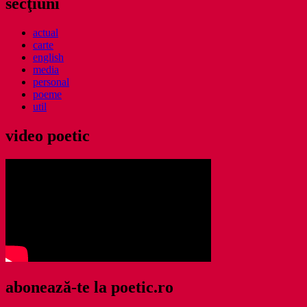
secţiuni
actual
carte
english
media
personal
poeme
util
video poetic
abonează-te la poetic.ro