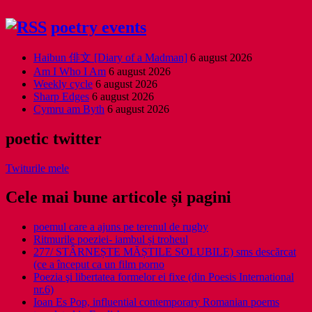
poetry events
Haibun 俳文 [Diary of a Madman]
6 august 2026
Am I Who I Am
6 august 2026
Weekly cycle
6 august 2026
Sharp Edges
6 august 2026
Cymru am Byth
6 august 2026
poetic twitter
Twiturile mele
Cele mai bune articole și pagini
poemul care a ajuns pe terenul de rugby
Ritmurile poeziei- iambul și troheul
277/ STÂRNEȘTE MĂȘTILE SOLUBILE) sms descărcat
(ce a început ca un film porno
Poezia şi libertatea formelor ei fixe (din Poesis International
nr.6)
Ioan Es Pop, influential contemporary Romanian poems