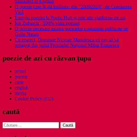
translated in English
O poezie care îți dă întâlnire: din ”20002020”, de Constantin
Vică
Energia poeziei la Poetic Hub și prin alte platforme de azi
Ion Zubascu - 100% viata poeziei
O privire necesara asupra poemelor comuniste publicate de
Gellu Naum
Cu respect, Domnule Nicolae Manolescu vă rog să vă
retrageţi din juriul Premiului Naţional Mihai Eminescu
poezie de azi cu răzvan ţupa
actual
poeme
carte
english
media
Cookie Policy (EU)
caută
Caută
după: