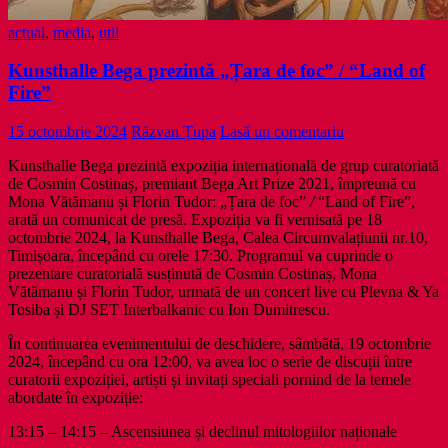
actual
,
media
,
util
Kunsthalle Bega prezintă „Țara de foc” / “Land of
Fire”
15 octombrie 2024
Răzvan Țupa
Lasă un comentariu
Kunsthalle Bega prezintă expoziția internațională de grup curatoriată
de Cosmin Costinaș, premiant Bega Art Prize 2021, împreună cu
Mona Vătămanu și Florin Tudor: „Țara de foc”
/
“Land of Fire”,
arată un comunicat de presă. Expoziția va fi vernisată pe 18
octombrie 2024, la Kunsthalle Bega, Calea Circumvalațiunii nr.10,
Timișoara, începând cu orele 17:30. Programul va cuprinde o
prezentare curatorială susținută de Cosmin Costinaș, Mona
Vătămanu și Florin Tudor, urmată de un concert live cu Plevna & Ya
Tosiba și DJ SET Interbalkanic cu Ion Dumitrescu.
În continuarea evenimentului de deschidere, sâmbătă, 19 octombrie
2024, începând cu ora 12:00,
va avea loc o serie de discuții
între
curatorii expoziției, artiști și invitați speciali pornind de la temele
abordate în expoziție:
13:15 – 14:15 – Ascensiunea și declinul mitologiilor naționale