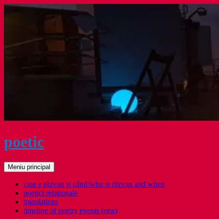
Sari
la
conținut
poetic
Caută
Meniu principal
cine e răzvan și când/who is răzvan and when
poetici relaţionale
translations
timeline of poetry events (eng)