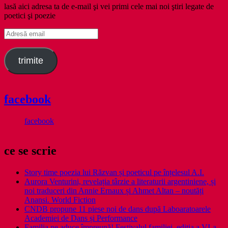
lasă aici adresa ta de e-mail şi vei primi cele mai noi ştiri legate de
poetici şi poezie
Adresă
email
trimite
facebook
facebook
ce se scrie
Story time poezia lui Răzvan și poeticul pe înțelesul A.I.
Aurora Venturini, revelația târzie a literaturii argentiniene, și
noi traduceri din Annie Ernaux și Ahmet Altan – noutăți
Anansi. World Fiction
CNDB propune 11 piese noi de dans după Laboaratoarele
Academiei de Dans și Performance
Familia ne aduce împreună! Festivalul familiei, ediția a VI-a,