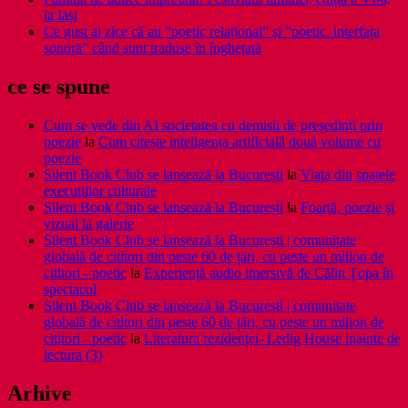
la Iași
Ce gust ai zice că au ”poetic relațional” și ”poetic. interfața
sonoră” când sunt traduse în înghețată
ce se spune
Cum se vede din AI societatea cu demisii de președinți prin
poezie
la
Cum citește inteligența artificială două volume cu
poezie
Silent Book Club se lansează la București
la
Viaţa din spatele
execuţiilor culturale
Silent Book Club se lansează la București
la
Foarţă, poezie şi
vizual la galerie
Silent Book Club se lansează la București | comunitate
globală de cititori din peste 60 de țări, cu peste un milion de
cititori - poetic
la
Experiență audio imersivă de Călin Țopa în
spectacol
Silent Book Club se lansează la București | comunitate
globală de cititori din peste 60 de țări, cu peste un milion de
cititori - poetic
la
Literatura rezidenţei- Ledig House inainte de
lectura (3)
Arhive