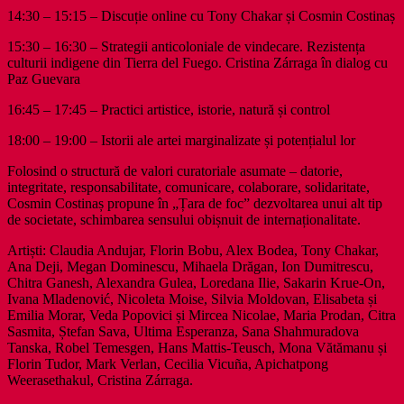
14:30 – 15:15 – Discuție online cu Tony Chakar și Cosmin Costinaș
15:30 – 16:30 – Strategii anticoloniale de vindecare. Rezistența
culturii indigene din Tierra del Fuego. Cristina Zárraga în dialog cu
Paz Guevara
16:45 – 17:45 – Practici artistice, istorie, natură și control
18:00 – 19:00 – Istorii ale artei marginalizate și potențialul lor
Folosind o structură de valori curatoriale
asumate – datorie,
integritate, responsabilitate, comunicare, colaborare, solidaritate,
Cosmin Costinaș propune în „Țara de foc” dezvoltarea unui alt tip
de societate, schimbarea sensului obișnuit de internaționalitate.
Artiști: Claudia Andujar, Florin Bobu, Alex Bodea, Tony Chakar,
Ana Deji, Megan Dominescu, Mihaela Drăgan, Ion Dumitrescu,
Chitra Ganesh, Alexandra Gulea, Loredana Ilie, Sakarin Krue-On,
Ivana Mladenović, Nicoleta Moise, Silvia Moldovan, Elisabeta și
Emilia Morar, Veda Popovici și Mircea Nicolae, Maria Prodan, Citra
Sasmita, Ștefan Sava, Ultima Esperanza, Sana Shahmuradova
Tanska, Robel Temesgen, Hans Mattis-Teusch, Mona Vătămanu și
Florin Tudor, Mark Verlan, Cecilia Vicuña, Apichatpong
Weerasethakul, Cristina Zárraga.