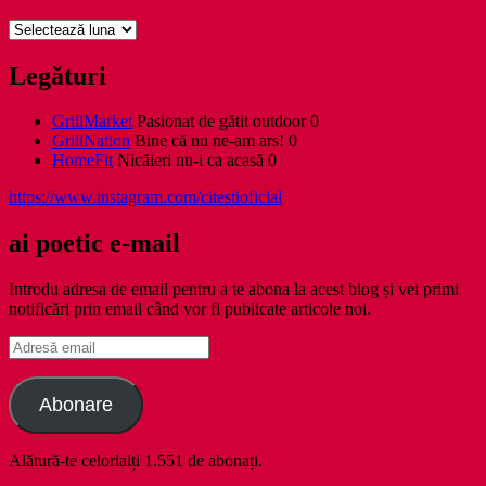
Arhive
Legături
GrillMarket
Pasionat de gătit outdoor 0
GrillNation
Bine că nu ne-am ars! 0
HomeFit
Nicăieri nu-i ca acasă 0
https://www.instagram.com/citestioficial
ai poetic e-mail
Introdu adresa de email pentru a te abona la acest blog și vei primi
notificări prin email când vor fi publicate articole noi.
Adresă
email
Abonare
Alătură-te celorlalți 1.551 de abonați.