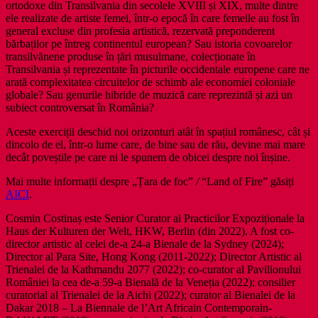
ortodoxe din Transilvania din secolele XVIII și XIX, multe dintre
ele realizate de artiste femei, într-o epocă în care femeile au fost în
general excluse din profesia artistică, rezervată preponderent
bărbaților pe întreg continentul european? Sau istoria covoarelor
transilvănene produse în țări musulmane, colecționate în
Transilvania și reprezentate în picturile occidentale europene care ne
arată complexitatea circuitelor de schimb ale economiei coloniale
globale? Sau genurile hibride de muzică care reprezintă și azi un
subiect controversat în România?
Aceste exerciții deschid noi orizonturi atât în spațiul românesc, cât și
dincolo de el, într-o lume care, de bine sau de rău, devine mai mare
decât poveștile pe care ni le spunem de obicei despre noi înșine.
Mai multe informații despre „Țara de foc”
/
“Land of Fire” găsiți
AICI
.
Cosmin Costinaș este Senior Curator al Practicilor Expoziționale la
Haus der Kulturen der Welt, HKW, Berlin (din 2022). A fost co-
director artistic al celei de-a 24-a Bienale de la Sydney (2024);
Director al Para Site, Hong Kong (2011-2022); Director Artistic al
Trienalei de la Kathmandu 2077 (2022); co-curator al Pavilionului
României la cea de-a 59-a Bienală de la Veneția (2022); consilier
curatorial al Trienalei de la Aichi (2022); curator al Bienalei de la
Dakar 2018 – La Biennale de l’Art Africain Contemporain-