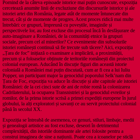
Pornind de la câteva episoade istorice mai puțin cunoscute, expoziția
cercetează anumite linii de excluziune din discursurile istorice și ale
istoriei artei din România, legate atât de momente întunecate din
trecut, cât și de momente de progres. Acest proces ridică mai multe
întrebări: ce grupuri, împreună cu poveștile, imaginile și
perspectivele lor, au fost excluse din procesul încă în desfășurare de
auto-imaginare a României, de la comunități etnice la grupuri
sociale, precum cel al minerilor? Ce evenimente din subsolurile
istoriei românești continuă să fie trecute sub tăcere? Aici, expoziția
„Țara de foc” inițiază o examinare a implicării, a proximității,
precum și a foloaselor obținute de teritoriile românești din proiectul
colonial european. Aducând în discuție figuri din această istorie
colonială a României mai puțin discutată, cum ar fi cea a lui Iuliu
Popper, un participant major la genocidul poporului Selk’nam din
Țara de Foc, expoziția va aduce în discuție și alte capitole ale istoriei
României: de la cei cinci sute de ani de robie romă la colonizarea
Cadrilaterului, la ocuparea Transnistriei și la genocidul evreilor și
romilor, de la prima istorie scrisă a primei expediții europene în jurul
globului, la alți exploratori și savanți ce au servit proiectului colonial
până în secolul XX.
Expoziția se întreabă de asemenea, ce genuri, stiluri, limbaje, medii
și genealogii artistice au fost excluse, deseori în detrimentul
complexității, din istoriile dominante ale artei folosite pentru a
construi imaginea de sine a națiunii. Poate cea a icoanelor pe sticlă