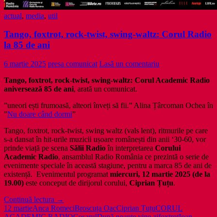
actual
,
media
,
util
Tango, foxtrot, rock-twist, swing-waltz: Corul Radio
la 85 de ani
6 martie 2025
presa comunicat
Lasă un comentariu
Tango, foxtrot, rock-twist, swing-waltz:
Corul Academic Radio
aniversează 85 de ani
, arată un comunicat.
”uneori ești frumoasă, alteori înveți să fii.” Alina Țârcoman Ochea în
”
Nu doare când dormi
”
Tango, foxtrot, rock-twist, swing waltz
(vals lent), ritmurile pe care
s-a dansat în hit-urile muzicii ușoare românești din anii ‘30-60, vor
prinde viață pe scena
Sălii Radio
în interpretarea
Corului
Academic Radio
, ansamblul Radio România ce prezintă o serie de
evenimente speciale în această stagiune, pentru a marca 85 de ani de
existență. Evenimentul programat
miercuri, 12 martie 2025 (de la
19.00)
este conceput de dirijorul corului,
Ciprian Țuțu
.
Tango,
Continuă lectura
→
foxtrot,
12 martie
Anca Romeci
Broscuța Oac
Ciprian Țuțu
CORUL
rock-
ACADEMIC RADIO
Coșarul
După noapte vine zi
foxtrot
Ioan