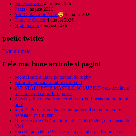
endless reverie
4 august 2026
Poets
4 august 2026
You Gotta Good Vibe
4 august 2026
Topic of Cancer
4 august 2026
Night terrors
4 august 2026
poetic twitter
Twiturile mele
Cele mai bune articole și pagini
poemul care a ajuns pe terenul de rugby
Ritmurile poeziei- iambul și troheul
277/ STÂRNEȘTE MĂȘTILE SOLUBILE) sms descărcat
(ce a început ca un film porno
Poezia şi libertatea formelor ei fixe (din Poesis International
nr.6)
Ioan Es Pop, influential contemporary Romanian poems
translated in English
O poezie care îți dă întâlnire: din ”20002020”, de Constantin
Vică
Energia poeziei la Poetic Hub și prin alte platforme de azi