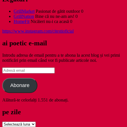
GrillMarket
Pasionat de gătit outdoor 0
GrillNation
Bine că nu ne-am ars! 0
HomeFit
Nicăieri nu-i ca acasă 0
https://www.instagram.com/citestioficial
ai poetic e-mail
Introdu adresa de email pentru a te abona la acest blog și vei primi
notificări prin email când vor fi publicate articole noi.
Adresă
email
Abonare
Alătură-te celorlalți 1.551 de abonați.
pe zile
pe