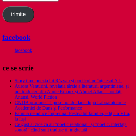
email
trimite
facebook
facebook
ce se scrie
Story time poezia lui Răzvan și poeticul pe înțelesul A.I.
Aurora Venturini, revelația târzie a literaturii argentiniene, și
noi traduceri din Annie Ernaux și Ahmet Altan – noutăți
Anansi. World Fiction
CNDB propune 11 piese noi de dans după Laboaratoarele
Academiei de Dans și Performance
Familia ne aduce împreună! Festivalul familiei, ediția a VI-a,
la Iași
Ce gust ai zice că au ”poetic relațional” și ”poetic. interfața
sonoră” când sunt traduse în înghețată