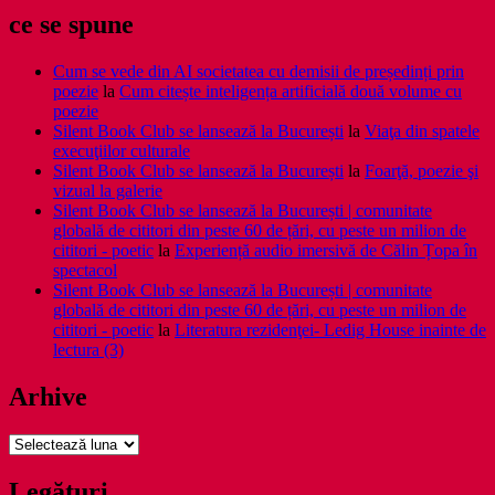
ce se spune
Cum se vede din AI societatea cu demisii de președinți prin
poezie
la
Cum citește inteligența artificială două volume cu
poezie
Silent Book Club se lansează la București
la
Viaţa din spatele
execuţiilor culturale
Silent Book Club se lansează la București
la
Foarţă, poezie şi
vizual la galerie
Silent Book Club se lansează la București | comunitate
globală de cititori din peste 60 de țări, cu peste un milion de
cititori - poetic
la
Experiență audio imersivă de Călin Țopa în
spectacol
Silent Book Club se lansează la București | comunitate
globală de cititori din peste 60 de țări, cu peste un milion de
cititori - poetic
la
Literatura rezidenţei- Ledig House inainte de
lectura (3)
Arhive
Arhive
Legături