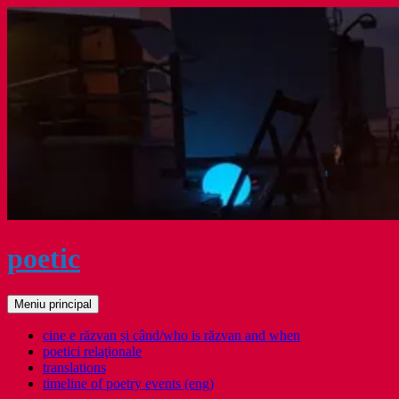
Sari
la
conținut
poetic
Caută
Meniu principal
cine e răzvan și când/who is răzvan and when
poetici relaţionale
translations
timeline of poetry events (eng)