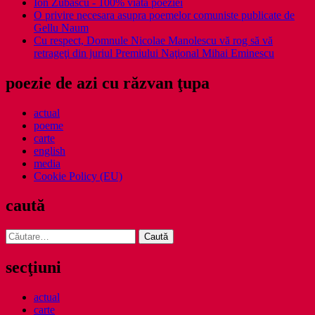
Ion Zubascu - 100% viata poeziei
O privire necesara asupra poemelor comuniste publicate de
Gellu Naum
Cu respect, Domnule Nicolae Manolescu vă rog să vă
retrageţi din juriul Premiului Naţional Mihai Eminescu
poezie de azi cu răzvan ţupa
actual
poeme
carte
english
media
Cookie Policy (EU)
caută
Caută
după:
secţiuni
actual
carte