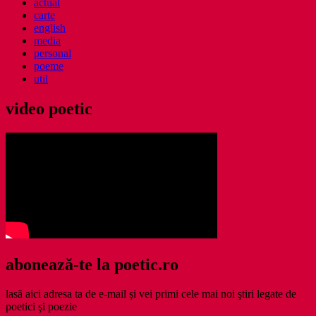
actual
carte
english
media
personal
poeme
util
video poetic
abonează-te la poetic.ro
lasă aici adresa ta de e-mail şi vei primi cele mai noi ştiri legate de
poetici şi poezie