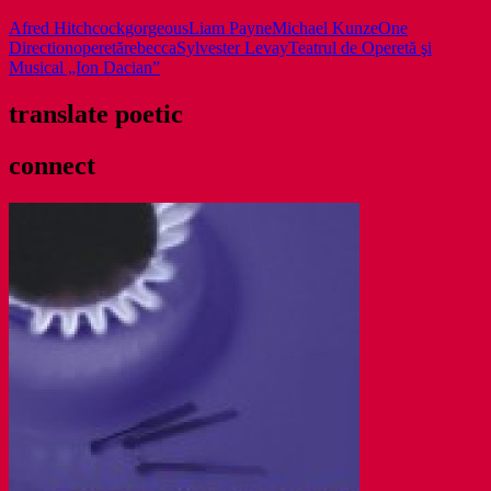
Afred Hitchcock
gorgeous
Liam Payne
Michael Kunze
One
Direction
operetă
rebecca
Sylvester Levay
Teatrul de Operetă şi
Musical „Ion Dacian”
translate poetic
connect