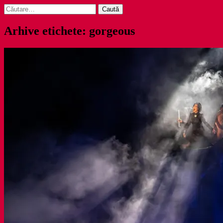
Caută
după:
Arhive etichete: gorgeous