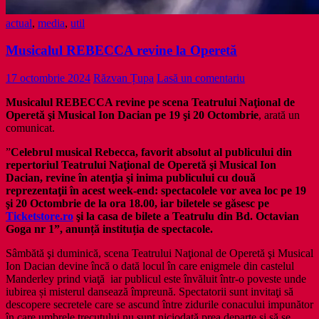
actual
,
media
,
util
Musicalul REBECCA revine la Operetă
17 octombrie 2024
Răzvan Țupa
Lasă un comentariu
Musicalul REBECCA revine pe scena Teatrului Naţional de
Operetă şi Musical Ion Dacian pe 19 şi 20 Octombrie
, arată un
comunicat.
”
Celebrul musical Rebecca, favorit absolut al publicului din
repertoriul Teatrului Naţional de Operetă şi Musical Ion
Dacian, revine în atenţia şi inima publicului cu două
reprezentaţii în acest week-end: spectacolele vor avea loc pe 19
şi 20 Octombrie de la ora 18.00, iar biletele se găsesc pe
Ticketstore.ro
şi la casa de bilete a Teatrulu din Bd. Octavian
Goga nr 1”, anunță instituția de spectacole.
Sâmbătă şi duminică, scena Teatrului Naţional de Operetă şi Musical
Ion Dacian devine încă o dată locul în care enigmele din castelul
Manderley prind viaţă iar publicul este învăluit într-o poveste unde
iubirea și misterul dansează împreună. Spectatorii sunt invitaţi să
descopere secretele care se ascund între zidurile conacului impunător
în care umbrele trecutului nu sunt niciodată prea departe şi să se