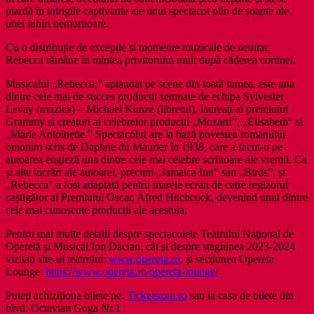
piardă în intrigile captivante ale unui spectacol plin de șoapte ale
unei iubiri nemuritoare.
Cu o distribuție de excepție și momente muzicale de neuitat,
Rebecca rămâne în mintea privitorului mult după căderea cortinei.
Musicalul „Rebecca,” aplaudat pe scene din toată lumea, este una
dintre cele mai de succes producții semnate de echipa Sylvester
Levay (muzica) – Michael Kunze (libretul), laureați ai premiului
Grammy și creatori ai celebrelor producții „Mozart!”, „Elisabeth” și
„Marie Antoinette.” Spectacolul are la bază povestea romanului
omonim scris de Daphne du Maurier în 1938, care a facut-o pe
autoarea engleză una dintre cele mai celebre scriitoare ale vremii. Ca
și alte lucrări ale autoarei, precum „Jamaica Inn” sau „Birds”, și
„Rebecca” a fost adaptată pentru marele ecran de catre regizorul
caștigător al Premiului Oscar, Afred Hitchcock, devenind unul dintre
cele mai cunoscute producții ale acestuia.
Pentru mai multe detalii despre spectacolele Teatrului Naţional de
Operetă şi Musical Ion Dacian, cât și despre stagiunea 2023-2024
vizitați site-ul teatrului:
www.opereta.ro
, şi secţiunea Opereta
Lounge:
https://www.opereta.ro/opereta-lounge/
Puteți achiziționa bilete pe:
Ticketstore.ro
sau la casa de bilete din
blvd. Octavian Goga Nr.1