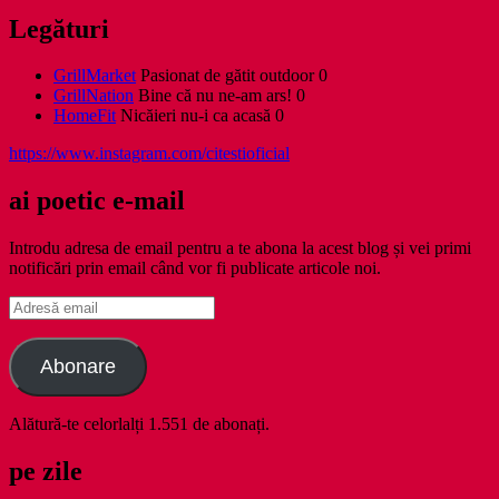
Legături
GrillMarket
Pasionat de gătit outdoor 0
GrillNation
Bine că nu ne-am ars! 0
HomeFit
Nicăieri nu-i ca acasă 0
https://www.instagram.com/citestioficial
ai poetic e-mail
Introdu adresa de email pentru a te abona la acest blog și vei primi
notificări prin email când vor fi publicate articole noi.
Adresă
email
Abonare
Alătură-te celorlalți 1.551 de abonați.
pe zile