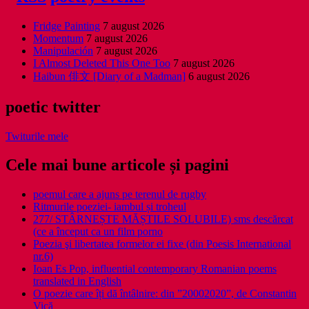
Fridge Painting
7 august 2026
Momentum
7 august 2026
Manipulación
7 august 2026
I Almost Deleted This One Too
7 august 2026
Haibun 俳文 [Diary of a Madman]
6 august 2026
poetic twitter
Twiturile mele
Cele mai bune articole și pagini
poemul care a ajuns pe terenul de rugby
Ritmurile poeziei- iambul și troheul
277/ STÂRNEȘTE MĂȘTILE SOLUBILE) sms descărcat
(ce a început ca un film porno
Poezia şi libertatea formelor ei fixe (din Poesis International
nr.6)
Ioan Es Pop, influential contemporary Romanian poems
translated in English
O poezie care îți dă întâlnire: din ”20002020”, de Constantin
Vică