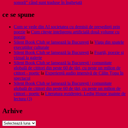
sonoră” când sunt traduse în înghețată
ce se spune
Cum se vede din AI societatea cu demisii de președinți prin
poezie
la
Cum citește inteligența artificială două volume cu
poezie
Silent Book Club se lansează la București
la
Viaţa din spatele
execuţiilor culturale
Silent Book Club se lansează la București
la
Foarţă, poezie şi
vizual la galerie
Silent Book Club se lansează la București | comunitate
globală de cititori din peste 60 de țări, cu peste un milion de
cititori - poetic
la
Experiență audio imersivă de Călin Țopa în
spectacol
Silent Book Club se lansează la București | comunitate
globală de cititori din peste 60 de țări, cu peste un milion de
cititori - poetic
la
Literatura rezidenţei- Ledig House inainte de
lectura (3)
Arhive
Arhive