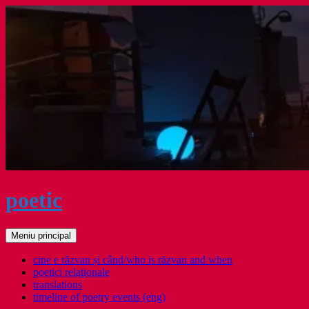
Sari
la
conținut
poetic
Caută
Meniu principal
cine e răzvan și când/who is răzvan and when
poetici relaţionale
translations
timeline of poetry events (eng)