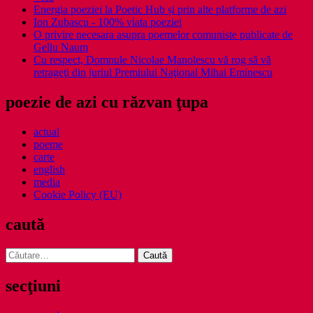
Energia poeziei la Poetic Hub și prin alte platforme de azi
Ion Zubascu - 100% viata poeziei
O privire necesara asupra poemelor comuniste publicate de
Gellu Naum
Cu respect, Domnule Nicolae Manolescu vă rog să vă
retrageţi din juriul Premiului Naţional Mihai Eminescu
poezie de azi cu răzvan ţupa
actual
poeme
carte
english
media
Cookie Policy (EU)
caută
Caută
după:
secţiuni