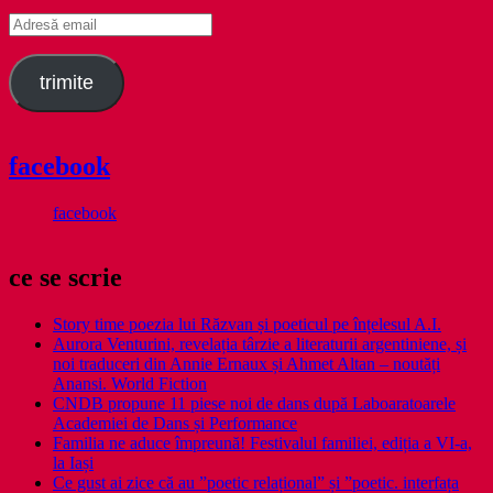
Adresă
email
trimite
facebook
facebook
ce se scrie
Story time poezia lui Răzvan și poeticul pe înțelesul A.I.
Aurora Venturini, revelația târzie a literaturii argentiniene, și
noi traduceri din Annie Ernaux și Ahmet Altan – noutăți
Anansi. World Fiction
CNDB propune 11 piese noi de dans după Laboaratoarele
Academiei de Dans și Performance
Familia ne aduce împreună! Festivalul familiei, ediția a VI-a,
la Iași
Ce gust ai zice că au ”poetic relațional” și ”poetic. interfața