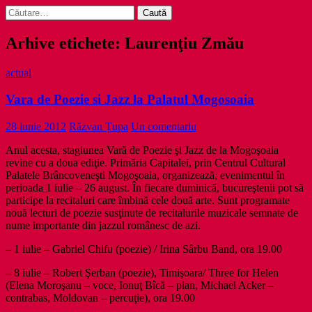
Caută
după:
Arhive etichete: Laurenţiu Zmău
actual
Vara de Poezie si Jazz la Palatul Mogosoaia
28 iunie 2012
Răzvan Țupa
Un comentariu
Anul acesta, stagiunea Vară de Poezie şi Jazz de la Mogoşoaia
revine cu a doua ediţie. Primăria Capitalei, prin Centrul Cultural
Palatele Brâncoveneşti Mogoşoaia, organizează, evenimentul în
perioada 1 iulie – 26 august. În fiecare duminică, bucureştenii pot să
participe la recitaluri care îmbină cele două arte. Sunt programate
nouă lecturi de poezie susţinute de recitalurile muzicale semnate de
nume importante din jazzul românesc de azi.
– 1 iulie – Gabriel Chifu (poezie) / Irina Sârbu Band, ora 19.00
– 8 iulie – Robert Şerban (poezie), Timişoara/ Three for Helen
(Elena Moroşanu – voce, Ionuţ Bîcă – pian, Michael Acker –
contrabas, Moldovan – percuţie), ora 19.00