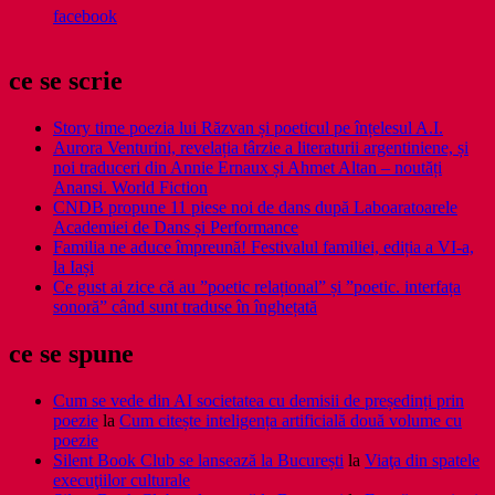
facebook
ce se scrie
Story time poezia lui Răzvan și poeticul pe înțelesul A.I.
Aurora Venturini, revelația târzie a literaturii argentiniene, și
noi traduceri din Annie Ernaux și Ahmet Altan – noutăți
Anansi. World Fiction
CNDB propune 11 piese noi de dans după Laboaratoarele
Academiei de Dans și Performance
Familia ne aduce împreună! Festivalul familiei, ediția a VI-a,
la Iași
Ce gust ai zice că au ”poetic relațional” și ”poetic. interfața
sonoră” când sunt traduse în înghețată
ce se spune
Cum se vede din AI societatea cu demisii de președinți prin
poezie
la
Cum citește inteligența artificială două volume cu
poezie
Silent Book Club se lansează la București
la
Viaţa din spatele
execuţiilor culturale