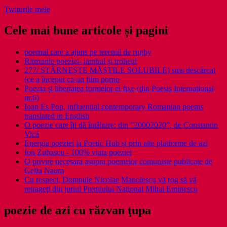
Twiturile mele
Cele mai bune articole și pagini
poemul care a ajuns pe terenul de rugby
Ritmurile poeziei- iambul și troheul
277/ STÂRNEȘTE MĂȘTILE SOLUBILE) sms descărcat
(ce a început ca un film porno
Poezia şi libertatea formelor ei fixe (din Poesis International
nr.6)
Ioan Es Pop, influential contemporary Romanian poems
translated in English
O poezie care îți dă întâlnire: din ”20002020”, de Constantin
Vică
Energia poeziei la Poetic Hub și prin alte platforme de azi
Ion Zubascu - 100% viata poeziei
O privire necesara asupra poemelor comuniste publicate de
Gellu Naum
Cu respect, Domnule Nicolae Manolescu vă rog să vă
retrageţi din juriul Premiului Naţional Mihai Eminescu
poezie de azi cu răzvan ţupa