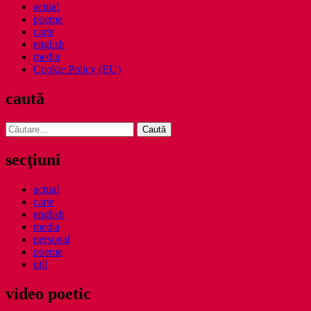
actual
poeme
carte
english
media
Cookie Policy (EU)
caută
Caută
după:
secţiuni
actual
carte
english
media
personal
poeme
util
video poetic