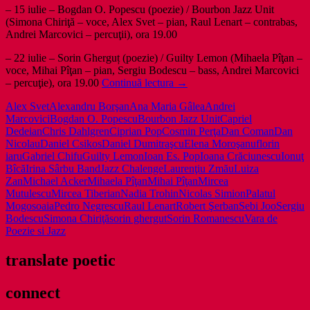
– 15 iulie – Bogdan O. Popescu (poezie) / Bourbon Jazz Unit
(Simona Chiriţă – voce, Alex Svet – pian, Raul Lenart – contrabas,
Andrei Marcovici – percuţii), ora 19.00
– 22 iulie – Sorin Gherguț (poezie) / Guilty Lemon (Mihaela Pîţan –
voce, Mihai Pîţan – pian, Sergiu Bodescu – bass, Andrei Marcovici
Vara
– percuţie), ora 19.00
Continuă lectura
→
de
Alex Svet
Alexandru Borşan
Ana Maria Gâlea
Andrei
Poezie
Marcovici
Bogdan O. Popescu
Bourbon Jazz Unit
Capriel
si
Dedeian
Chris Dahlgren
Ciprian Pop
Cosmin Perţa
Dan Coman
Dan
Jazz
Nicolau
Daniel Csikos
Daniel Dumitraşcu
Elena Moroşanu
florin
la
iaru
Gabriel Chifu
Guilty Lemon
Ioan Es. Pop
Ioana Crăciunescu
Ionuţ
Palatul
Bîcă
Irina Sârbu Band
Jazz Chalenge
Laurenţiu Zmău
Luiza
Mogosoaia
Zan
Michael Acker
Mihaela Pîţan
Mihai Pîţan
Mircea
Mutulescu
Mircea Tiberian
Nadia Trohin
Nicolas Simion
Palatul
Mogosoaia
Pedro Negrescu
Raul Lenart
Robert Şerban
Sebi Joo
Sergiu
Bodescu
Simona Chiriţă
sorin ghergut
Sorin Romanescu
Vara de
Poezie si Jazz
translate poetic
connect