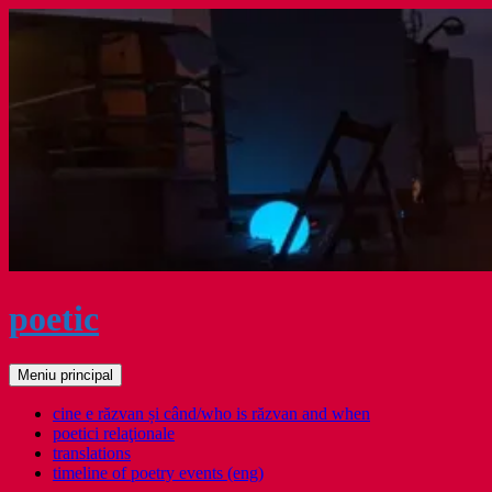
Sari
la
conținut
poetic
Caută
Meniu principal
cine e răzvan și când/who is răzvan and when
poetici relaţionale
translations
timeline of poetry events (eng)