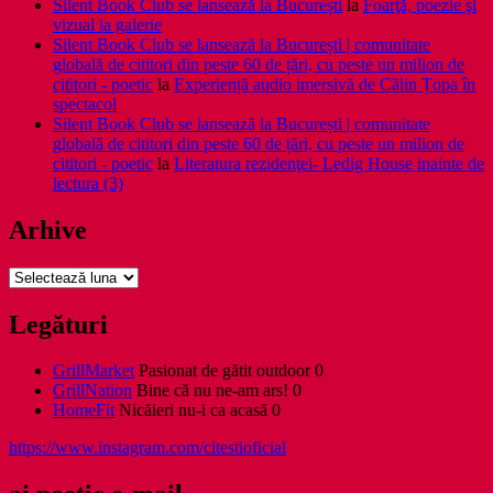
Silent Book Club se lansează la București
la
Foarţă, poezie şi
vizual la galerie
Silent Book Club se lansează la București | comunitate
globală de cititori din peste 60 de țări, cu peste un milion de
cititori - poetic
la
Experiență audio imersivă de Călin Țopa în
spectacol
Silent Book Club se lansează la București | comunitate
globală de cititori din peste 60 de țări, cu peste un milion de
cititori - poetic
la
Literatura rezidenţei- Ledig House inainte de
lectura (3)
Arhive
Arhive
Legături
GrillMarket
Pasionat de gătit outdoor 0
GrillNation
Bine că nu ne-am ars! 0
HomeFit
Nicăieri nu-i ca acasă 0
https://www.instagram.com/citestioficial