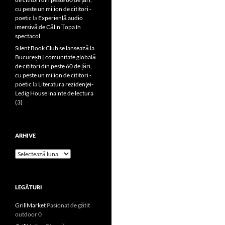
cu peste un milion de cititori -
poetic
la
Experiență audio
imersivă de Călin Țopa în
spectacol
Silent Book Club se lansează la
București | comunitate globală
de cititori din peste 60 de țări,
cu peste un milion de cititori -
poetic
la
Literatura rezidenţei-
Ledig House inainte de lectura
(3)
ARHIVE
Arhive
LEGĂTURI
GrillMarket
Pasionat de gătit
outdoor 0