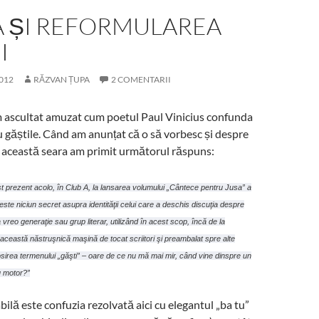
A ȘI REFORMULAREA
I
012
RĂZVAN ȚUPA
2 COMENTARII
m ascultat amuzat cum poetul Paul Vinicius confunda
u găștile. Când am anunțat că o să vorbesc și despre
în această seara am primit următorul răspuns:
st prezent acolo, în Club A, la lansarea volumului „Cântece pentru Jusa” a
ste niciun secret asupra identităţii celui c
are a deschis discuţia despre
a vreo generaţie sau grup literar,
utilizând în acest scop, încă de la
, această năstruşnică maşină de tocat scriitori şi preambalat spre alte
sirea termenului „găşti” – oare de ce nu mă mai mir, când vine dinspre un
u motor?”
bilă este confuzia rezolvată aici cu elegantul „ba tu”