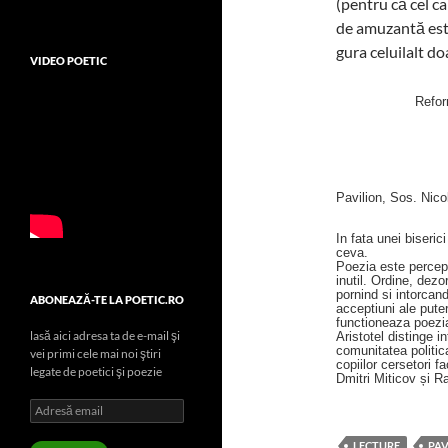
(pentru că cel ca
de amuzantă est
gura celuilalt d
VIDEO POETIC
Refor
Pavilion, Sos. Nicol
In fata unei biseric
ceva.
Poezia este percepu
inutil. Ordine, dezor
pornind si intorcand
ABONEAZĂ-TE LA POETIC.RO
acceptiuni ale pute
functioneaza poezia, 
lasă aici adresa ta de e-mail şi
Aristotel distinge i
comunitatea politic
vei primi cele mai noi ştiri
copiilor cersetori f
legate de poetici şi poezie
Dmitri Miticov și R
Adresă
email
LECTURE
PAV