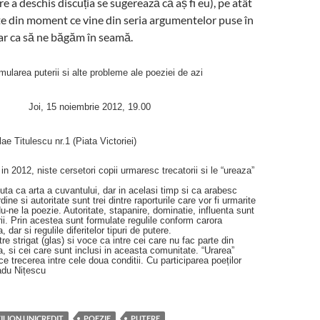
re a deschis discuția se sugerează că aș fi eu), pe atât
e din moment ce vine din seria argumentelor puse în
oar ca să ne băgăm în seamă.
mularea puterii si alte probleme ale poeziei de azi
Joi, 15 noiembrie 2012, 19.00
ae Titulescu nr.1 (Piata Victoriei)
i in 2012, niste cersetori copii urmaresc trecatorii si le “ureaza”
ta ca arta a cuvantului, dar in acelasi timp si ca arabesc
dine si autoritate sunt trei dintre raporturile care vor fi urmarite
u-ne la poezie. Autoritate, stapanire, dominatie, influenta sunt
rii. Prin acestea sunt formulate regulile conform carora
dar si regulile diferitelor tipuri de putere.
ntre strigat (glas) si voce ca intre cei care nu fac parte din
a, si cei care sunt inclusi in aceasta comunitate. “Urarea”
ace trecerea intre cele doua conditii. Cu participarea poeților
adu Nițescu
ILION UNICREDIT
POEZIE
PUTERE