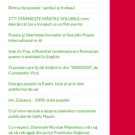
Ritmurile poeziei- iambul și troheul
277/ STÂRNEȘTE MĂȘTILE SOLUBILE) sms
descărcat (ce a început ca un film porno
Poezia şi libertatea formelor ei fixe (din Poesis
International nr.6)
Ioan Es Pop, influential contemporary Romanian
poems translated in English
O poezie care îți dă întâlnire: din ”20002020”, de
Constantin Vică
Energia poeziei la Poetic Hub și prin alte
platforme de azi
Ion Zubascu - 100% viata poeziei
O privire necesara asupra poemelor comuniste
publicate de Gellu Naum
Cu respect, Domnule Nicolae Manolescu vă rog
să vă retrageţi din juriul Premiului Naţional