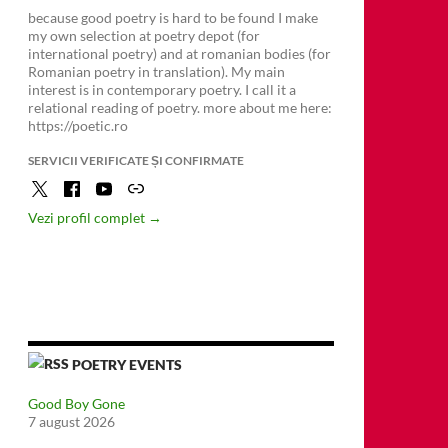
because good poetry is hard to be found I make
my own selection at poetry depot (for
international poetry) and at romanian bodies (for
Romanian poetry in translation). My main
interest is in contemporary poetry. I call it a
relational reading of poetry. more about me here:
https://poetic.ro
SERVICII VERIFICATE ȘI CONFIRMATE
Vezi profil complet →
POETRY EVENTS
Good Boy Gone
7 august 2026