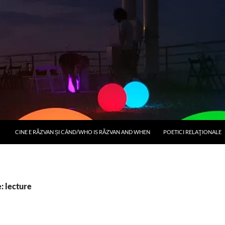
CINE E RĂZVAN ȘI CÂND/WHO IS RĂZVAN AND WHEN
POETICI RELAŢIONALE
: lecture