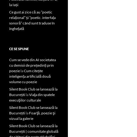
la Iași
Ce gust ai zice că au ”poetic
relațional” și ”poetic. interfața
sonoră” când sunt traduse în
înghețată
CE SE SPUNE
Cum se vede din AI societatea
cu demisii de președinți prin
poezie
la
Cum citește
inteligența artificială două
volume cu poezie
Silent Book Club se lansează la
București
la
Viaţa din spatele
execuţiilor culturale
Silent Book Club se lansează la
București
la
Foarţă, poezie şi
vizual la galerie
Silent Book Club se lansează la
București | comunitate globală
de cititori din peste 60 de țări,