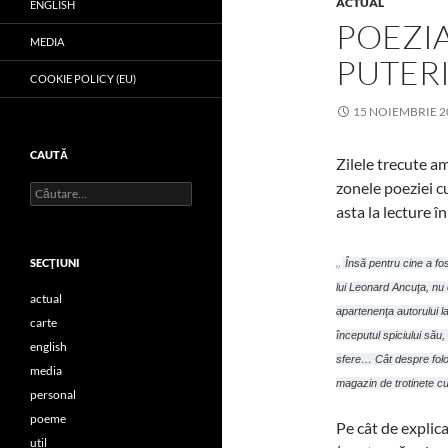
ACTUAL
ENGLISH
POEZI
MEDIA
PUTERI
COOKIE POLICY (EU)
15 NOIEMBRIE 2
CAUTĂ
Zilele trecute a
zonele poeziei c
Caută
după:
asta la lecture 
„
SECŢIUNI
Însă pentru cine a fo
lui Leonard Ancuţa, nu e
actual
apartenenţa autorului l
carte
începutul spiciului său
english
sfere… Cât despre folo
media
magazin de trotinete c
personal
poeme
Pe cât de explica
util