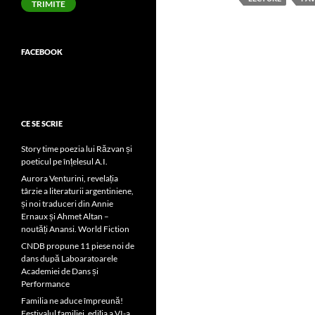
TRIMITE
FACEBOOK
CE SE SCRIE
Story time poezia lui Răzvan și
poeticul pe înțelesul A.I.
Aurora Venturini, revelația
târzie a literaturii argentiniene,
și noi traduceri din Annie
Ernaux și Ahmet Altan –
noutăți Anansi. World Fiction
CNDB propune 11 piese noi de
dans după Laboaratoarele
Academiei de Dans și
Performance
Familia ne aduce împreună!
Festivalul familiei, ediția a VI-a,