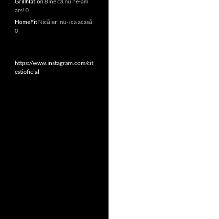
GrillNation
Bine că nu ne-am
ars! 0
HomeFit
Nicăieri nu-i ca acasă
0
https://www.instagram.com/cit
estioficial