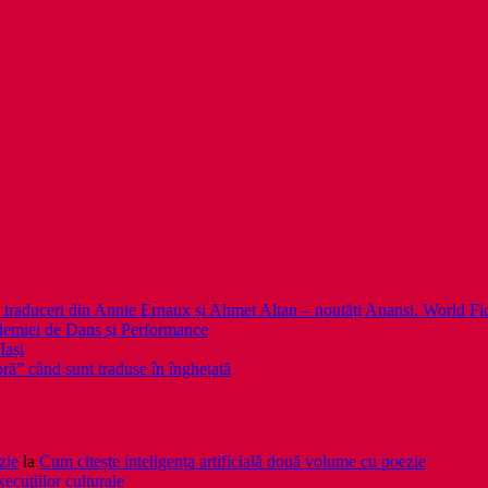
 noi traduceri din Annie Ernaux și Ahmet Altan – noutăți Anansi. World Fi
emiei de Dans și Performance
Iași
noră” când sunt traduse în înghețată
zie
la
Cum citește inteligența artificială două volume cu poezie
xecuţiilor culturale