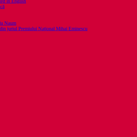
ed in English
ică
llu Naum
din juriul Premiului Naţional Mihai Eminescu