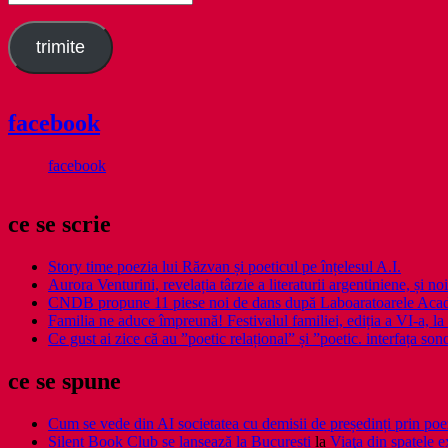
email
trimite
facebook
facebook
ce se scrie
Story time poezia lui Răzvan și poeticul pe înțelesul A.I.
Aurora Venturini, revelația târzie a literaturii argentiniene, și
CNDB propune 11 piese noi de dans după Laboaratoarele Acad
Familia ne aduce împreună! Festivalul familiei, ediția a VI-a, la 
Ce gust ai zice că au ”poetic relațional” și ”poetic. interfața so
ce se spune
Cum se vede din AI societatea cu demisii de președinți prin poe
Silent Book Club se lansează la București
la
Viaţa din spatele e