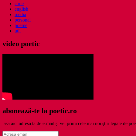
carte
english
media
personal
poeme
util
video poetic
abonează-te la poetic.ro
lasă aici adresa ta de e-mail şi vei primi cele mai noi ştiri legate de poe
Adresă