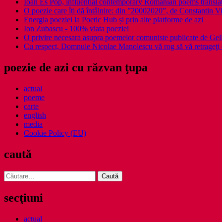
Ioan Es Pop, influential contemporary Romanian poems translat
O poezie care îți dă întâlnire: din ”20002020”, de Constantin V
Energia poeziei la Poetic Hub și prin alte platforme de azi
Ion Zubascu - 100% viata poeziei
O privire necesara asupra poemelor comuniste publicate de Ge
Cu respect, Domnule Nicolae Manolescu vă rog să vă retrageţi 
poezie de azi cu răzvan ţupa
actual
poeme
carte
english
media
Cookie Policy (EU)
caută
Caută
după:
secţiuni
actual