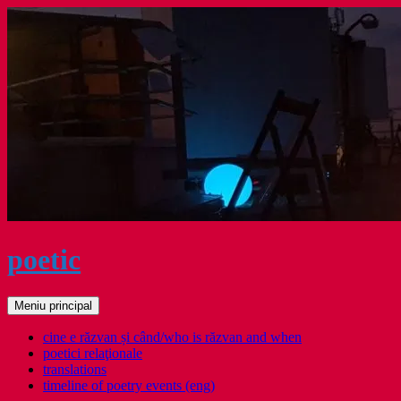
Sari
la
conținut
poetic
Caută
Meniu principal
cine e răzvan și când/who is răzvan and when
poetici relaţionale
translations
timeline of poetry events (eng)