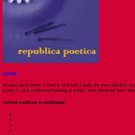
razvan
because good poetry is hard to be found I make my own selection at po
poetry. I call it a relational reading of poetry. more about me here: http
Servicii verificate și confirmate