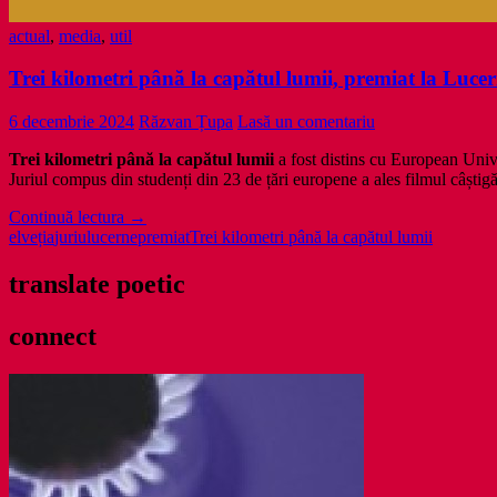
actual
,
media
,
util
Trei kilometri până la capătul lumii, premiat la Luce
6 decembrie 2024
Răzvan Țupa
Lasă un comentariu
Trei kilometri până la capătul lumii
a fost distins cu European Uni
Juriul compus din studenți din 23 de țări europene a ales filmul câștigă
Trei
Continuă lectura
→
kilometri
elveția
juriu
lucerne
premiat
Trei kilometri până la capătul lumii
până
la
translate poetic
capătul
lumii,
connect
premiat
la
Lucerne