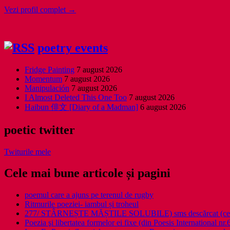
Vezi profil complet →
poetry events
Fridge Painting
7 august 2026
Momentum
7 august 2026
Manipulación
7 august 2026
I Almost Deleted This One Too
7 august 2026
Haibun 俳文 [Diary of a Madman]
6 august 2026
poetic twitter
Twiturile mele
Cele mai bune articole și pagini
poemul care a ajuns pe terenul de rugby
Ritmurile poeziei- iambul și troheul
277/ STÂRNEȘTE MĂȘTILE SOLUBILE) sms descărcat (ce a î
Poezia şi libertatea formelor ei fixe (din Poesis International nr.