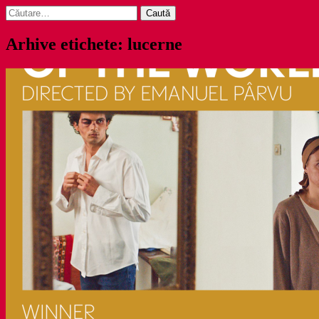
Caută
după:
Arhive etichete: lucerne