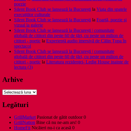
poezie
Silent Book Club se lansează la București
la
Viaţa din spatele
execuţiilor culturale
Silent Book Club se lansează la București
la
Foarţă, poezie şi
vizual la galerie
Silent Book Club se lansează la București | comunitate
globală de cititori din peste 60 de țări, cu peste un milion de
cititori - poetic
la
Experiență audio imersivă de Călin Țopa în
spectacol
Silent Book Club se lansează la București | comunitate
globală de cititori din peste 60 de țări, cu peste un milion de
cititori - poetic
la
Literatura rezidenţei- Ledig House inainte de
lectura (3)
Arhive
Arhive
Legături
GrillMarket
Pasionat de gătit outdoor 0
GrillNation
Bine că nu ne-am ars! 0
HomeFit
Nicăieri nu-i ca acasă 0