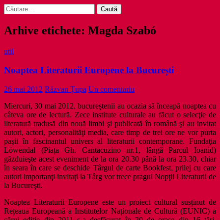
Caută
după:
Arhive etichete: Magda Szabó
util
Noaptea Literaturii Europene la București
26 mai 2012
Răzvan Țupa
Un comentariu
Miercuri, 30 mai 2012, bucureștenii au ocazia să înceapă noaptea cu
câteva ore de lectură. Zece institute culturale au făcut o selecţie de
literatură tradusă din nouă limbi şi publicată în română şi au invitat
autori, actori, personalităţi media, care timp de trei ore ne vor purta
paşii în fascinantul univers al literaturii contemporane. Fundaţia
Löwendal (Piața Gh. Cantacuzino nr.1, lângă Parcul Ioanid)
găzduieşte acest eveniment de la ora 20.30 până la ora 23.30, chiar
în seara în care se deschide Târgul de carte Bookfest, prilej cu care
autori importanţi invitaţi la Târg vor trece pragul Nopţii Literaturii de
la Bucureşti.
Noaptea Literaturii Europene este un proiect cultural susținut de
Rețeaua Europeană a Institutelor Naționale de Cultură (EUNIC) a
cărui ediție din 2011 s-a desfășurat în 20 de orașe din 16 țări.