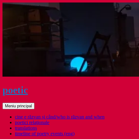
Sari
la
conținut
poetic
Caută
Meniu principal
cine e răzvan și când/who is răzvan and when
poetici relaţionale
translations
timeline of poetry events (eng)