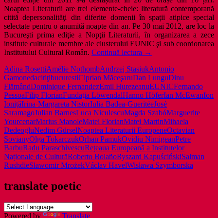
Noaptea Literaturii are trei elemente-cheie: literatură contemporană
citită depersonalităţi din diferite domenii în spaţii atipice special
selectate pentru o anumită noapte din an. Pe 30 mai 2012, are loc la
Bucureşti prima ediţie a Nopţii Literaturii, în organizarea a zece
institute culturale membre ale clusterului EUNIC şi sub coordonarea
Noaptea
Institutului Cultural Român.
Continuă lectura
→
Literaturii
Adina Rosetti
Amélie Nothomb
Andrzej Stasiuk
Antonio
Europene
Gamonedacitiţi
bucuresti
Ciprian Măceşaru
Dan Lungu
Dinu
la
Flămând
Dominique Fernandez
Emil Hurezeanu
EUNIC
Fernando
București
Pessoa
Filip Florian
Fundaţia Löwendal
Hanno Höfer
Ian McEwan
Ion
Ioniță
Irina-Margareta Nistor
Iulia Badea-Gueritée
José
Saramago
Julian Barnes
Luca Niculescu
Magda Szabó
Marguerite
Yourcenar
Marius Manole
Matei Florian
Matei Martin
Mihaela
Dedeoglu
Nedim Gürsel
Noaptea Literaturii Europene
Octavian
Soviany
Olga Tokarczuk
Orhan Pamuk
Ovidiu Nimigean
Petre
Barbu
Radu Paraschivescu
Rețeaua Europeană a Institutelor
Naționale de Cultură
Roberto Bolaño
Ryszard Kapuściński
Salman
Rushdie
Sławomir Mrożek
Václav Havel
Wisława Szymborska
translate poetic
Powered by
Translate