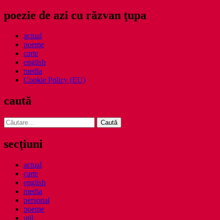
poezie de azi cu răzvan ţupa
actual
poeme
carte
english
media
Cookie Policy (EU)
caută
Caută
după:
secţiuni
actual
carte
english
media
personal
poeme
util