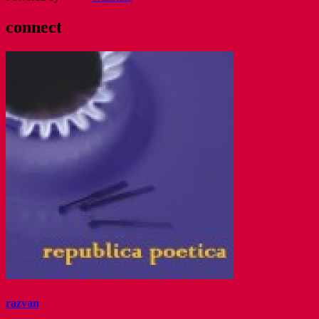
connect
razvan