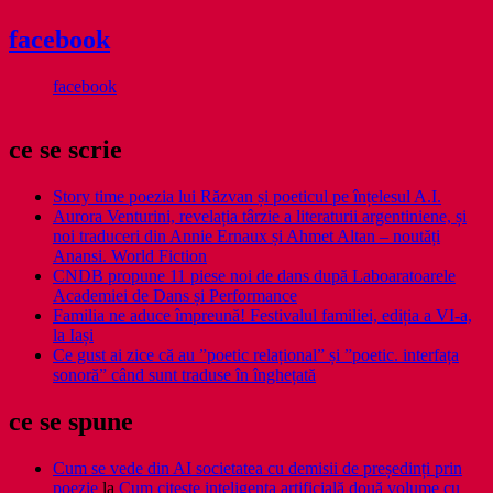
facebook
facebook
ce se scrie
Story time poezia lui Răzvan și poeticul pe înțelesul A.I.
Aurora Venturini, revelația târzie a literaturii argentiniene, și
noi traduceri din Annie Ernaux și Ahmet Altan – noutăți
Anansi. World Fiction
CNDB propune 11 piese noi de dans după Laboaratoarele
Academiei de Dans și Performance
Familia ne aduce împreună! Festivalul familiei, ediția a VI-a,
la Iași
Ce gust ai zice că au ”poetic relațional” și ”poetic. interfața
sonoră” când sunt traduse în înghețată
ce se spune
Cum se vede din AI societatea cu demisii de președinți prin
poezie
la
Cum citește inteligența artificială două volume cu