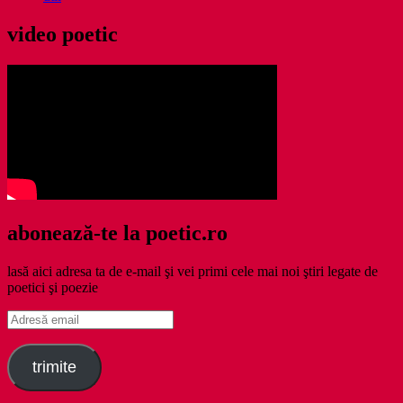
video poetic
abonează-te la poetic.ro
lasă aici adresa ta de e-mail şi vei primi cele mai noi ştiri legate de
poetici şi poezie
Adresă
email
trimite