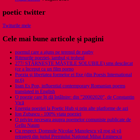
poetic twitter
Twiturile mele
Cele mai bune articole și pagini
poemul care a ajuns pe terenul de rugby
Ritmurile poeziei- iambul și troheul
277/ STÂRNEȘTE MĂȘTILE SOLUBILE) sms descărcat
(ce a început ca un film porno
Poezia şi libertatea formelor ei fixe (din Poesis International
nr.6)
Ioan Es Pop, influential contemporary Romanian poems
translated in English
O poezie care îți dă întâlnire: din ”20002020”, de Constantin
Vică
Energia poeziei la Poetic Hub și prin alte platforme de azi
Ion Zubascu - 100% viata poeziei
O privire necesara asupra poemelor comuniste publicate de
Gellu Naum
Cu respect, Domnule Nicolae Manolescu vă rog să vă
retrageţi din juriul Premiului Naţional Mihai Eminescu