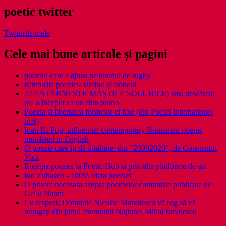
poetic twitter
Twiturile mele
Cele mai bune articole și pagini
poemul care a ajuns pe terenul de rugby
Ritmurile poeziei- iambul și troheul
277/ STÂRNEȘTE MĂȘTILE SOLUBILE) sms descărcat
(ce a început ca un film porno
Poezia şi libertatea formelor ei fixe (din Poesis International
nr.6)
Ioan Es Pop, influential contemporary Romanian poems
translated in English
O poezie care îți dă întâlnire: din ”20002020”, de Constantin
Vică
Energia poeziei la Poetic Hub și prin alte platforme de azi
Ion Zubascu - 100% viata poeziei
O privire necesara asupra poemelor comuniste publicate de
Gellu Naum
Cu respect, Domnule Nicolae Manolescu vă rog să vă
retrageţi din juriul Premiului Naţional Mihai Eminescu