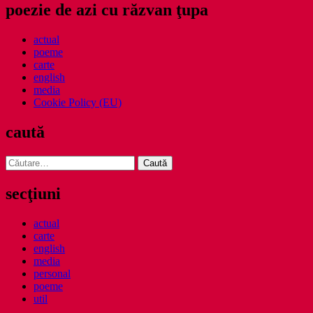
poezie de azi cu răzvan ţupa
actual
poeme
carte
english
media
Cookie Policy (EU)
caută
Caută
după:
secţiuni
actual
carte
english
media
personal
poeme
util