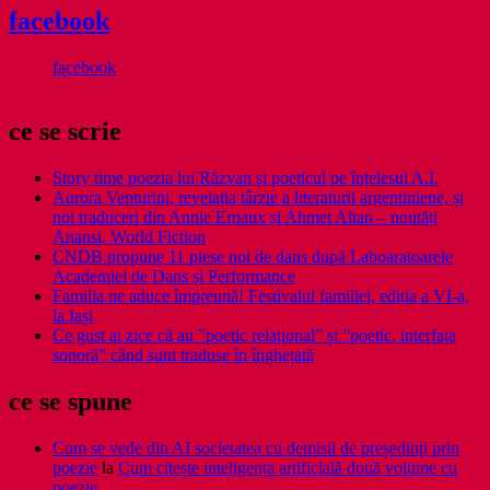
facebook
facebook
ce se scrie
Story time poezia lui Răzvan și poeticul pe înțelesul A.I.
Aurora Venturini, revelația târzie a literaturii argentiniene, și
noi traduceri din Annie Ernaux și Ahmet Altan – noutăți
Anansi. World Fiction
CNDB propune 11 piese noi de dans după Laboaratoarele
Academiei de Dans și Performance
Familia ne aduce împreună! Festivalul familiei, ediția a VI-a,
la Iași
Ce gust ai zice că au ”poetic relațional” și ”poetic. interfața
sonoră” când sunt traduse în înghețată
ce se spune
Cum se vede din AI societatea cu demisii de președinți prin
poezie
la
Cum citește inteligența artificială două volume cu
poezie