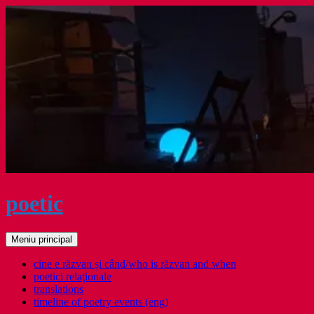
Sari
la
conținut
poetic
Caută
Meniu principal
cine e răzvan și când/who is răzvan and when
poetici relaţionale
translations
timeline of poetry events (eng)