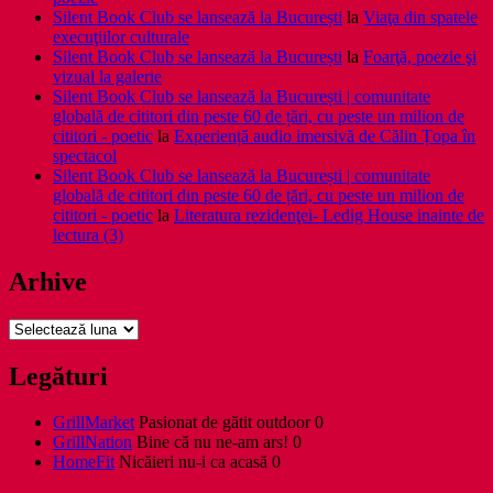
Silent Book Club se lansează la București
la
Viaţa din spatele
execuţiilor culturale
Silent Book Club se lansează la București
la
Foarţă, poezie şi
vizual la galerie
Silent Book Club se lansează la București | comunitate
globală de cititori din peste 60 de țări, cu peste un milion de
cititori - poetic
la
Experiență audio imersivă de Călin Țopa în
spectacol
Silent Book Club se lansează la București | comunitate
globală de cititori din peste 60 de țări, cu peste un milion de
cititori - poetic
la
Literatura rezidenţei- Ledig House inainte de
lectura (3)
Arhive
Arhive
Legături
GrillMarket
Pasionat de gătit outdoor 0
GrillNation
Bine că nu ne-am ars! 0
HomeFit
Nicăieri nu-i ca acasă 0