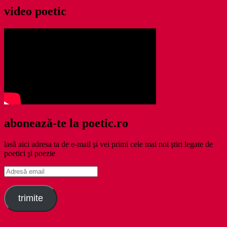
video poetic
abonează-te la poetic.ro
lasă aici adresa ta de e-mail şi vei primi cele mai noi ştiri legate de
poetici şi poezie
Adresă
email
trimite