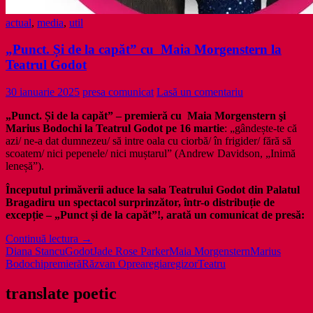
actual
,
media
,
util
„Punct. Și de la capăt” cu Maia Morgenstern la
Teatrul Godot
30 ianuarie 2025
presa comunicat
Lasă un comentariu
„Punct. Și de la capăt” – premieră cu Maia Morgenstern şi
Marius Bodochi la Teatrul Godot pe 16 martie
: „gândește-te că
azi/ ne-a dat dumnezeu/ să intre oala cu ciorbă/ în frigider/ fără să
scoatem/ nici pepenele/ nici muștarul” (Andrew Davidson, „Inimă
leneșă”).
Începutul primăverii aduce la sala Teatrului Godot din Palatul
Bragadiru un spectacol surprinzător, într-o distribuție de
excepție – „Punct și de la capăt”!, arată un comunicat de presă:
„Punct.
Continuă lectura
→
Și
Diana Stancu
Godot
Jade Rose Parker
Maia Morgenstern
Marius
de
Bodochi
premieră
Răzvan Oprea
regia
regizor
Teatru
la
capăt”
translate poetic
cu