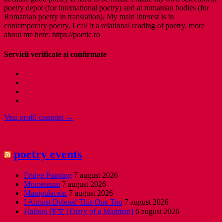
poetry depot (for international poetry) and at romanian bodies (for
Romanian poetry in translation). My main interest is in
contemporary poetry. I call it a relational reading of poetry. more
about me here: https://poetic.ro
Servicii verificate și confirmate
Vezi profil complet →
poetry events
Fridge Painting
7 august 2026
Momentum
7 august 2026
Manipulación
7 august 2026
I Almost Deleted This One Too
7 august 2026
Haibun 俳文 [Diary of a Madman]
6 august 2026