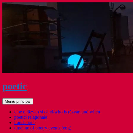
Sari
la
conținut
poetic
Caută
Meniu principal
cine e răzvan și când/who is răzvan and when
poetici relaţionale
translations
timeline of poetry events (eng)