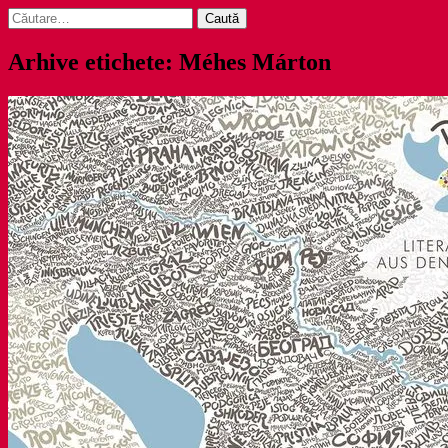
Caută
după:
Arhive etichete: Méhes Márton