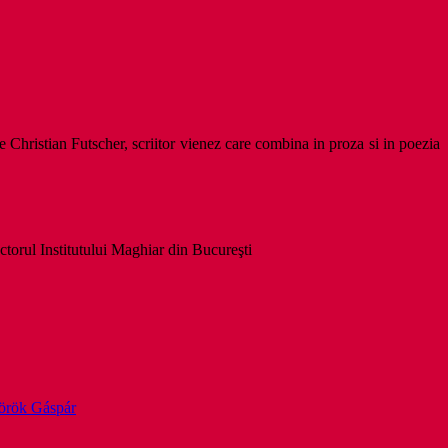
i pe Christian Futscher, scriitor vienez care combina in proza si in poezia
torul Institutului Maghiar din Bucureşti
örök Gáspár