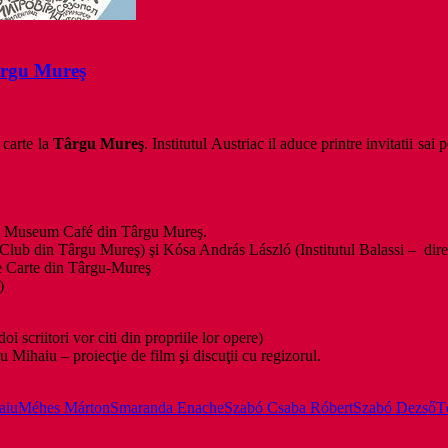
ârgu Mureş
 carte la
Târgu Mureş
. Institutul Austriac il aduce printre invitatii sa
 la Museum Café din Târgu Mureş.
Club din Târgu Mureş) şi Kósa András László (Institutul Balassi – direc
de Carte din Târgu-Mureş
)
doi scriitori vor citi din propriile lor opere)
Mihaiu – proiecţie de film şi discuţii cu regizorul.
aiu
Méhes Márton
Smaranda Enache
Szabó Csaba Róbert
Szabó Dezső
T