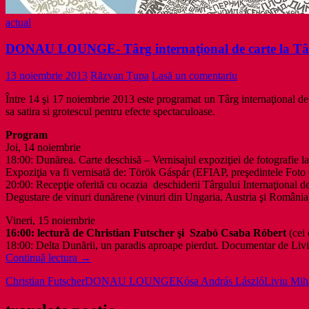
actual
DONAU LOUNGE- Târg internaţional de carte la T
13 noiembrie 2013
Răzvan Țupa
Lasă un comentariu
Între 14 şi 17 noiembrie 2013 este programat un Târg internaţional de
sa satira si grotescul pentru efecte spectaculoase.
Program
Joi, 14 noiembrie
18:00: Dunărea. Carte deschisă – Vernisajul expoziţiei de fotografie
Expoziţia va fi vernisată de: Török Gáspár (EFIAP, preşedintele Foto 
20:00: Recepţie oferită cu ocazia deschiderii Târgului Internaţional 
Degustare de vinuri dunărene (vinuri din Ungaria, Austria şi România
Vineri, 15 noiembrie
16:00: lectură de Christian Futscher şi Szabó Csaba Róbert
(cei 
18:00: Delta Dunării, un paradis aproape pierdut. Documentar de Liviu 
DONAU
Continuă lectura
→
LOUNGE-
Christian Futscher
DONAU LOUNGE
Kósa András László
Liviu Mih
Târg
internaţional
de