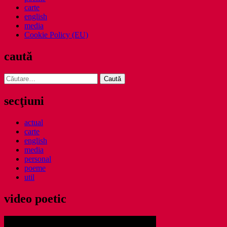
carte
english
media
Cookie Policy (EU)
caută
Caută
după:
secţiuni
actual
carte
english
media
personal
poeme
util
video poetic