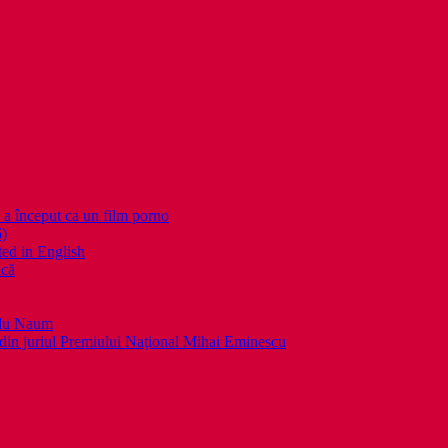
nceput ca un film porno
6)
ed in English
ică
llu Naum
din juriul Premiului Naţional Mihai Eminescu