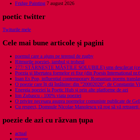
Fridge Painting
7 august 2026
poetic twitter
Twiturile mele
Cele mai bune articole și pagini
poemul care a ajuns pe terenul de rugby
Ritmurile poeziei- iambul și troheul
277/ STÂRNEȘTE MĂȘTILE SOLUBILE) sms descărcat (ce a î
Poezia şi libertatea formelor ei fixe (din Poesis International nr.
Ioan Es Pop, influential contemporary Romanian poems translat
O poezie care îți dă întâlnire: din ”20002020”, de Constantin V
Energia poeziei la Poetic Hub și prin alte platforme de azi
Ion Zubascu - 100% viata poeziei
O privire necesara asupra poemelor comuniste publicate de Ge
Cu respect, Domnule Nicolae Manolescu vă rog să vă retrageţi 
poezie de azi cu răzvan ţupa
actual
poeme