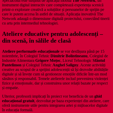
Spectacolul este susținut de aplicația mobilă
The Network
, un
instrument digital interactiv care completează experiența scenică
printr-o explorare creativă a soluțiilor și persoanelor de sprijin pe
care le putem accesa în astfel de situații. Aplicația inovativă The
Network adaugă o dimensiune digitală proiectului, conectând tinerii
cu arta prin intermediul tehnologiei.
Ateliere educative pentru adolescenți –
din scenă, în sălile de clasă
Ateliere performativ-educaționale
se vor desfășura până pe 15
noiembrie, în Colegiul Tehnic
Dimitrie Bolintineanu
, Colegiul de
Industrie Alimentara
Grigore Moțoc
, Liceul Tehnologic
Sfântul
Pantelimon
și Colegiul Tehnic
Anghel Saligny
. Aceste activități
creative au scopul de a sprijini adolescenții să își dezvolte abilitățile
digitale și să învețe cum să gestioneze emoțiile dificile într-un mod
sănătos și responsabil. Temele atelierele includ prevenirea violenței
fizice și emoționale, dar și construirea unor relații bazate pe respect
și empatie.
Ulterior, profesorii implicați în proiect vor beneficia de un
ghid
educațional gratuit
, dezvoltat pe baza experienței din ateliere, care
oferă instrumente utile pentru integrarea artei și mijloacelor digitale
în educația formală.