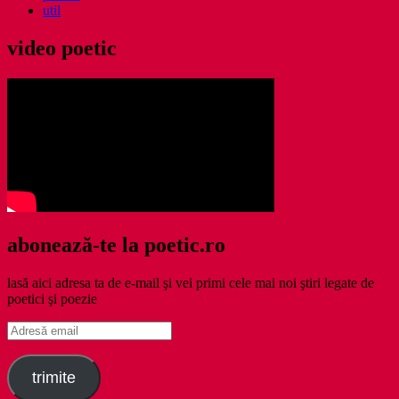
util
video poetic
abonează-te la poetic.ro
lasă aici adresa ta de e-mail şi vei primi cele mai noi ştiri legate de
poetici şi poezie
Adresă
email
trimite