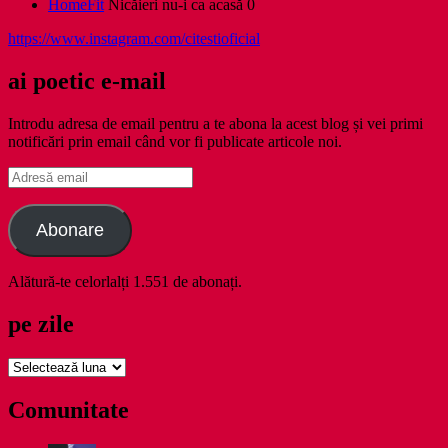
HomeFit
Nicăieri nu-i ca acasă 0
https://www.instagram.com/citestioficial
ai poetic e-mail
Introdu adresa de email pentru a te abona la acest blog și vei primi
notificări prin email când vor fi publicate articole noi.
Adresă
email
Abonare
Alătură-te celorlalți 1.551 de abonați.
pe zile
pe
zile
Comunitate