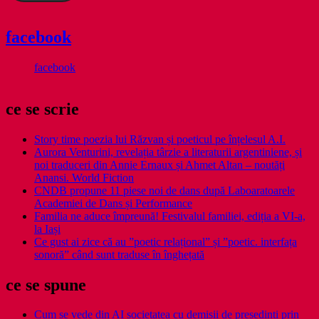
facebook
facebook
ce se scrie
Story time poezia lui Răzvan și poeticul pe înțelesul A.I.
Aurora Venturini, revelația târzie a literaturii argentiniene, și
noi traduceri din Annie Ernaux și Ahmet Altan – noutăți
Anansi. World Fiction
CNDB propune 11 piese noi de dans după Laboaratoarele
Academiei de Dans și Performance
Familia ne aduce împreună! Festivalul familiei, ediția a VI-a,
la Iași
Ce gust ai zice că au ”poetic relațional” și ”poetic. interfața
sonoră” când sunt traduse în înghețată
ce se spune
Cum se vede din AI societatea cu demisii de președinți prin