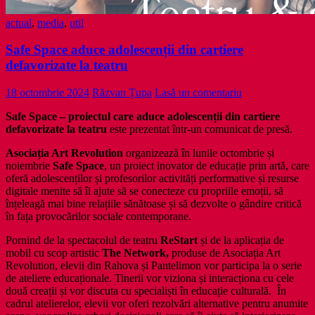
actual
,
media
,
util
Safe Space aduce adolescenții din cartiere
defavorizate la teatru
18 octombrie 2024
Răzvan Țupa
Lasă un comentariu
Safe Space – proiectul care aduce adolescenții din cartiere
defavorizate la teatru
este prezentat într-un comunicat de presă.
Asociația Art Revolution
organizează în lunile octombrie și
noiembrie
Safe Space
, un proiect inovator de educație prin artă, care
oferă adolescenților și profesorilor activități performative și resurse
digitale menite să îi ajute să se conecteze cu propriile emoții, să
înțeleagă mai bine relațiile sănătoase și să dezvolte o gândire critică
în fața provocărilor sociale contemporane.
Pornind de la spectacolul de teatru
ReStart
și de la aplicația de
mobil cu scop artistic
The Network,
produse de Asociația Art
Revolution, elevii din Rahova și Pantelimon vor participa la o serie
de ateliere educaționale. Tinerii vor viziona și interacționa cu cele
două creații și vor discuta cu specialiști în educație culturală. În
cadrul atelierelor, elevii vor oferi rezolvări alternative pentru anumite