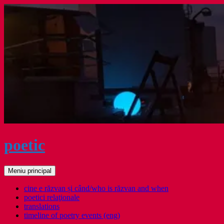
Sari
la
conținut
poetic
Caută
Meniu principal
cine e răzvan și când/who is răzvan and when
poetici relaţionale
translations
timeline of poetry events (eng)