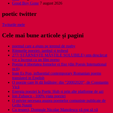
Good Boy Gone
7 august 2026
poetic twitter
Twiturile mele
Cele mai bune articole și pagini
poemul care a ajuns pe terenul de rugby
Ritmurile poeziei- iambul și troheul
277/ STÂRNEȘTE MĂȘTILE SOLUBILE) sms descărcat
(ce a început ca un film porno
Poezia şi libertatea formelor ei fixe (din Poesis International
nr.6)
Ioan Es Pop, influential contemporary Romanian poems
translated in English
O poezie care îți dă întâlnire: din ”20002020”, de Constantin
Vică
Energia poeziei la Poetic Hub și prin alte platforme de azi
Ion Zubascu - 100% viata poeziei
O privire necesara asupra poemelor comuniste publicate de
Gellu Naum
Cu respect, Domnule Nicolae Manolescu vă rog să vă