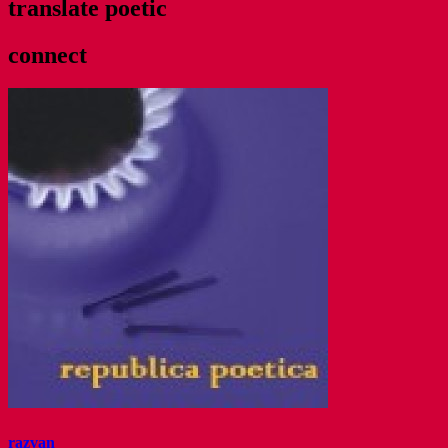
translate poetic
connect
razvan