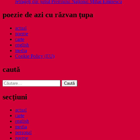
retrageţi din juriul Premiului Naţional Mihai Eminescu
poezie de azi cu răzvan ţupa
actual
poeme
carte
english
media
Cookie Policy (EU)
caută
Caută
după:
secţiuni
actual
carte
english
media
personal
poeme