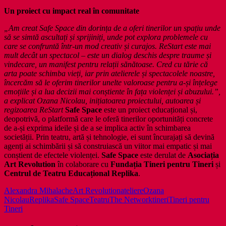
Un proiect cu impact real în comunitate
„Am creat Safe Space din dorința de a oferi tinerilor un spațiu unde
să se simtă ascultați și sprijiniți, unde pot explora problemele cu
care se confruntă într-un mod creativ și curajos. ReStart este mai
mult decât un spectacol – este un dialog deschis despre traume și
vindecare, un manifest pentru relații sănătoase. Cred cu tărie că
arta poate schimba vieți, iar prin atelierele și spectacolele noastre,
încercăm să le oferim tinerilor unelte valoroase pentru a-și înțelege
emoțiile și a lua decizii mai conștiente în fața violenței și abuzului.”,
a explicat Ozana Nicolau,
inițiatoarea proiectului, autoarea și
regizoarea ReStart
Safe Space
este un proiect educațional și,
deopotrivă, o platformă care le oferă tinerilor oportunități concrete
de a-și exprima ideile și de a se implica activ în schimbarea
societății. Prin teatru, artă și tehnologie, ei sunt încurajați să devină
agenți ai schimbării și să construiască un viitor mai empatic și mai
conștient de efectele violenței.
Safe Space
este derulat de
Asociația
Art Revolution
în colaborare cu
Fundația Tineri pentru Tineri
și
Centrul de Teatru Educațional Replika
.
Alexandra Mihalache
Art Revolution
ateliere
Ozana
Nicolau
Replika
Safe Space
Teatru
The Network
tineri
Tineri pentru
Tineri