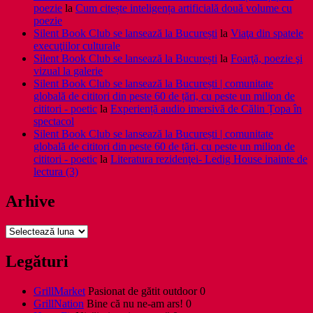
poezie
la
Cum citește inteligența artificială două volume cu
poezie
Silent Book Club se lansează la București
la
Viaţa din spatele
execuţiilor culturale
Silent Book Club se lansează la București
la
Foarţă, poezie şi
vizual la galerie
Silent Book Club se lansează la București | comunitate
globală de cititori din peste 60 de țări, cu peste un milion de
cititori - poetic
la
Experiență audio imersivă de Călin Țopa în
spectacol
Silent Book Club se lansează la București | comunitate
globală de cititori din peste 60 de țări, cu peste un milion de
cititori - poetic
la
Literatura rezidenţei- Ledig House inainte de
lectura (3)
Arhive
Arhive
Legături
GrillMarket
Pasionat de gătit outdoor 0
GrillNation
Bine că nu ne-am ars! 0