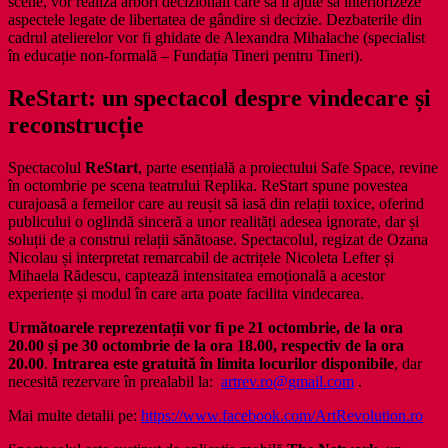
scene, vor realiza arbori decizionali care să îi ajute să interiorizeze
aspectele legate de libertatea de gândire si decizie. Dezbaterile din
cadrul atelierelor vor fi ghidate de Alexandra Mihalache (specialist
în educație non-formală – Fundația Tineri pentru Tineri).
ReStart: un spectacol despre vindecare și
reconstrucție
Spectacolul
ReStart
, parte esențială a proiectului Safe Space, revine
în octombrie pe scena teatrului Replika. ReStart spune povestea
curajoasă a femeilor care au reușit să iasă din relații toxice, oferind
publicului o oglindă sinceră a unor realități adesea ignorate, dar și
soluții de a construi relații sănătoase. Spectacolul, regizat de Ozana
Nicolau și interpretat remarcabil de actrițele Nicoleta Lefter și
Mihaela Rădescu, captează intensitatea emoțională a acestor
experiențe și modul în care arta poate facilita vindecarea.
Următoarele reprezentații vor fi pe 21 octombrie, de la ora
20.00 și pe 30 octombrie de la ora 18.00, respectiv de la ora
20.00
.
Intrarea este gratuită în limita locurilor disponibile
, dar
necesită rezervare în prealabil la:
artrev.ro@gmail.com
.
Mai multe detalii pe:
https://www.facebook.com/ArtRevolution.ro