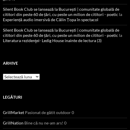
Silent Book Club se lansează la București | comunitate globală de
cititori din peste 60 de țări, cu peste un milion de cititori - poetic
la
Experiență audio imersivă de Călin Țopa în spectacol
Silent Book Club se lansează la București | comunitate globală de
cititori din peste 60 de țări, cu peste un milion de cititori - poetic
la
Literatura rezidenţei- Ledig House inainte de lectura (3)
ARHIVE
Arhive
LEGĂTURI
GrillMarket
Pasionat de gătit outdoor 0
GrillNation
Bine că nu ne-am ars! 0