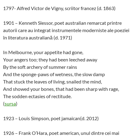
1797- Alfred Victor de Vigny, scriitor francez (d. 1863)
1901 – Kenneth Slessor, poet australian remarcat printre
autorii care au integrat instrumentele moderniste ale poeziei
în literatura australiană (d. 1971)
In Melbourne, your appetite had gone,
Your angers too; they had been leeched away
By the soft archery of summer rains
And the sponge-paws of wetness, the slow damp
That stuck the leaves of living, snailed the mind,
And showed your bones, that had been sharp with rage,
The sodden ectasies of rectitude.
(
sursa
)
1923 – Louis Simpson, poet jamaican(d. 2012)
1926 – Frank O’Hara, poet american, unul dintre cei mai