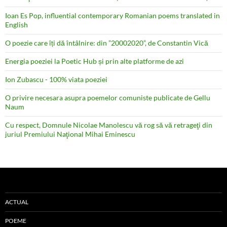
Ioan Es Pop, influential contemporary Romanian poems translated in
English
O poezie care îți dă întâlnire: din ”20002020”, de Constantin Vică
Energia poeziei la Poetic Hub și prin alte platforme de azi
Ion Zubascu - 100% viata poeziei
O privire necesara asupra poemelor comuniste publicate de Gellu
Naum
Cu respect, Domnule Nicolae Manolescu vă rog să vă retrageţi din
juriul Premiului Naţional Mihai Eminescu
ACTUAL
POEME