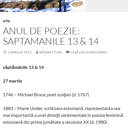
UTIL
ANUL DE POEZIE:
SAPTAMANILE 13 & 14
5 APRILIE 2013
RĂZVAN ȚUPA
LASĂ UN COMENTARIU
săptămânile 13 & 14
27 martie
1746 – Michael Bruce, poet scoţian (d. 1767)
1883 – Marie Under, scriitoare estoniană, reprezentanta cea
mai importantă a unei direcţii sentimentale în poezia feminină
estoniană din prima jumătate a secolului XX (d. 1980)