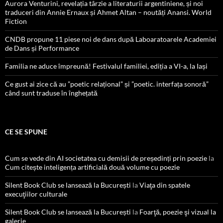
Aurora Venturini, revelația târzie a literaturii argentiniene, și noi
traduceri din Annie Ernaux și Ahmet Altan – noutăți Anansi. World
Fiction
CNDB propune 11 piese noi de dans după Laboaratoarele Academiei
de Dans și Performance
Familia ne aduce împreună! Festivalul familiei, ediția a VI-a, la Iași
Ce gust ai zice că au ”poetic relațional” și ”poetic. interfața sonoră”
când sunt traduse în înghețată
CE SE SPUNE
Cum se vede din AI societatea cu demisii de președinți prin poezie
la
Cum citește inteligența artificială două volume cu poezie
Silent Book Club se lansează la București
la
Viaţa din spatele
execuţiilor culturale
Silent Book Club se lansează la București
la
Foarţă, poezie şi vizual la
galerie