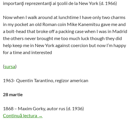
importanţi reprezentanţi ai şcolii de la New York (d. 1966)
Now when I walk around at lunchtime I have only two charms
in my pocket an old Roman coin Mike Kanemitsu gave me and
a bolt-head that broke off a packing case when I was in Madrid
the others never brought me too much luck though they did
help keep me in New York against coercion but now I’m happy
for a time and interested
(
sursa
)
1963- Quentin Tarantino, regizor american
28 martie
1868 – Maxim Gorky, autor rus (d. 1936)
Anul de poezie: saptamanile 13 & 14
Continuă lectura
→