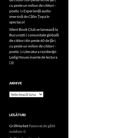
cu peste un milion de cititori -
poetic
la
Experiență audio
imersivă de Călin Țopa în
spectacol
Silent Book Club se lansează la
București | comunitate globală
de cititori din peste 60 de țări,
cu peste un milion de cititori -
poetic
la
Literatura rezidenţei-
Ledig House inainte de lectura
(3)
ARHIVE
Arhive
LEGĂTURI
GrillMarket
Pasionat de gătit
outdoor 0