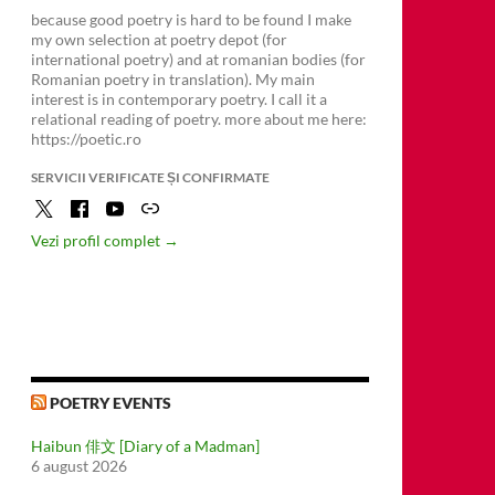
because good poetry is hard to be found I make
my own selection at poetry depot (for
international poetry) and at romanian bodies (for
Romanian poetry in translation). My main
interest is in contemporary poetry. I call it a
relational reading of poetry. more about me here:
https://poetic.ro
SERVICII VERIFICATE ȘI CONFIRMATE
Vezi profil complet →
POETRY EVENTS
Haibun 俳文 [Diary of a Madman]
6 august 2026