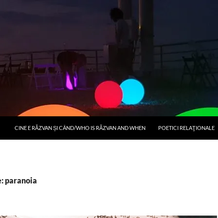
CINE E RĂZVAN ȘI CÂND/WHO IS RĂZVAN AND WHEN
POETICI RELAŢIONALE
e: paranoia