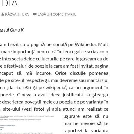
EDIA
RĂZVAN ȚUPA
LASĂ UN COMENTARIU
ea lui Guru K
m trezit cu o pagină personală pe Wikipedia. Mult
 mare importanţă pentru că îmi era egal ce scria acolo
e intersecta deloc cu lucrurile pe care le găseam eu de
ele festivaluri de poezie la care am fost invitat, pagina
început să mă încurce. Orice discuţie pomenea
e pe site-ul respectiv şi, mai devreme sau mai târziu,
ea „dar tu eşti şi pe wikipedia”, ca un argument în
 poezie. Cineva a avut ideea justificată să şteargă
 descrierea poveştii mele cu poezia de pe varianta în
 site-ului (vezi
foto
) şi abia atu
nci am realizat ce
uşurare este să nu
mai fie nevoie să te
raportezi la varianta