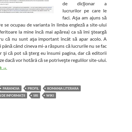
de dicţionar a
lucrurilor pe care le
faci. Aşa am ajuns să
are se ocupau de varianta în limba engleză a site-ului
feritoare la mine încă mai apărea) ca să îmi şteargă
ru că nu sunt aşa important încât să apar acolo. A
i până când cineva mi-a răspuns că lucrurile nu se fac
or şi că pot să şterg eu însumi pagina, dar că editorii
e dacă vor hotărâ că se potriveşte regulilor site-ului.
Cum paranoia mi-a îndeplinit o dorinţă pe wikipedia
ra
→
PARANOIA
PROFIL
ROMANIA LITERARA
 DE INFORMAŢII
SRI
WIKI