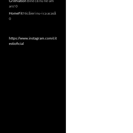
GrillNation
Bine că nu ne-am
ars! 0
HomeFit
Nicăieri nu-i ca acasă
0
https://www.instagram.com/cit
estioficial