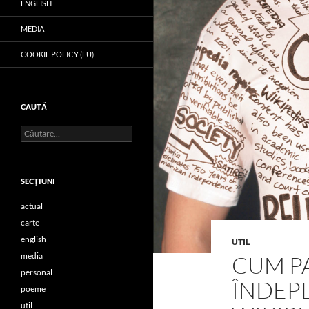
ENGLISH
MEDIA
COOKIE POLICY (EU)
CAUTĂ
Caută
după:
SECŢIUNI
actual
carte
english
UTIL
media
CUM P
personal
ÎNDEPL
poeme
util