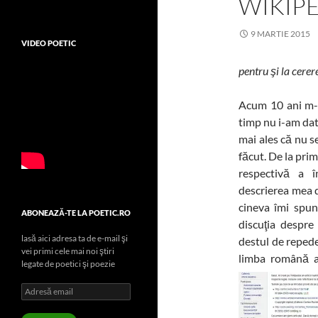
WIKIP
9 MARTIE 2015
VIDEO POETIC
pentru şi la cerer
Acum 10 ani m-a
timp nu i-am dat
mai ales că nu s
făcut. De la prim
respectivă a 
descrierea mea d
cineva îmi spun
ABONEAZĂ-TE LA POETIC.RO
discuţia despre
lasă aici adresa ta de e-mail şi
destul de repede
vei primi cele mai noi ştiri
limba română a
legate de poetici şi poezie
Adresă
email