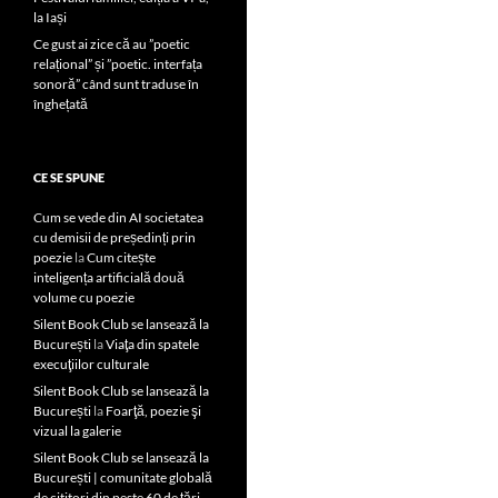
la Iași
Ce gust ai zice că au ”poetic
relațional” și ”poetic. interfața
sonoră” când sunt traduse în
înghețată
CE SE SPUNE
Cum se vede din AI societatea
cu demisii de președinți prin
poezie
la
Cum citește
inteligența artificială două
volume cu poezie
Silent Book Club se lansează la
București
la
Viaţa din spatele
execuţiilor culturale
Silent Book Club se lansează la
București
la
Foarţă, poezie şi
vizual la galerie
Silent Book Club se lansează la
București | comunitate globală
de cititori din peste 60 de țări,