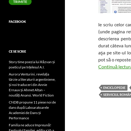
TRIMITE
FACEBOOK
le scriu celor c
(unde pagina re
descrierea pent
durat câteva lun
CE SE SCRIE
aşa pe site-ul l
pot să o repostez
Story time poezia lui Răzvan și
Continuă lectu
poeticul pe înțelesul A.I.
Aurora Venturini, revelația
târzie a literaturii argentiniene,
și noi traduceri din Annie
ENCICLOPEDIE
Ernaux și Ahmet Altan –
SERVICIUL ROMÂN
noutăți Anansi. World Fiction
CNDB propune 11 piese noi de
dans după Laboaratoarele
Academiei de Dans și
Performance
Familia ne aduce împreună!
Festivalul familiei, ediția a VI-a,