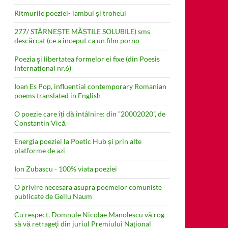
Ritmurile poeziei- iambul și troheul
277/ STÂRNEȘTE MĂȘTILE SOLUBILE) sms
descărcat (ce a început ca un film porno
Poezia şi libertatea formelor ei fixe (din Poesis
International nr.6)
Ioan Es Pop, influential contemporary Romanian
poems translated in English
O poezie care îți dă întâlnire: din ”20002020”, de
Constantin Vică
Energia poeziei la Poetic Hub și prin alte
platforme de azi
Ion Zubascu - 100% viata poeziei
O privire necesara asupra poemelor comuniste
publicate de Gellu Naum
Cu respect, Domnule Nicolae Manolescu vă rog
să vă retrageţi din juriul Premiului Naţional