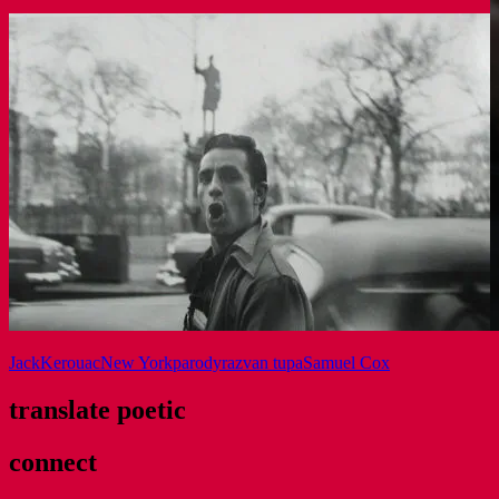
Jack
Kerouac
New York
parody
razvan tupa
Samuel Cox
translate poetic
connect