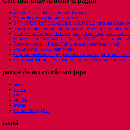
Cele mai bune articole și pagini
poemul care a ajuns pe terenul de rugby
Ritmurile poeziei- iambul și troheul
277/ STÂRNEȘTE MĂȘTILE SOLUBILE) sms descărcat (ce a î
Poezia şi libertatea formelor ei fixe (din Poesis International nr.
Ioan Es Pop, influential contemporary Romanian poems translat
O poezie care îți dă întâlnire: din ”20002020”, de Constantin V
Energia poeziei la Poetic Hub și prin alte platforme de azi
Ion Zubascu - 100% viata poeziei
O privire necesara asupra poemelor comuniste publicate de Ge
Cu respect, Domnule Nicolae Manolescu vă rog să vă retrageţi 
poezie de azi cu răzvan ţupa
actual
poeme
carte
english
media
Cookie Policy (EU)
caută