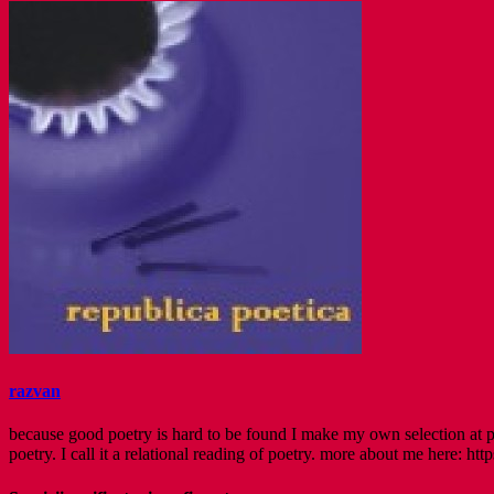
razvan
because good poetry is hard to be found I make my own selection at po
poetry. I call it a relational reading of poetry. more about me here: http