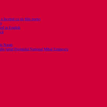
nceput ca un film porno
6)
ed in English
ică
llu Naum
din juriul Premiului Naţional Mihai Eminescu