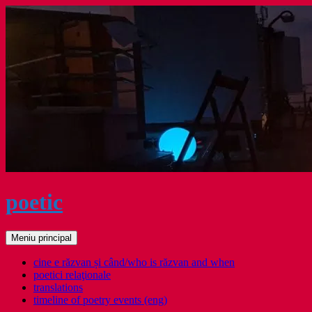
Sari
la
conținut
poetic
Caută
Meniu principal
cine e răzvan și când/who is răzvan and when
poetici relaţionale
translations
timeline of poetry events (eng)