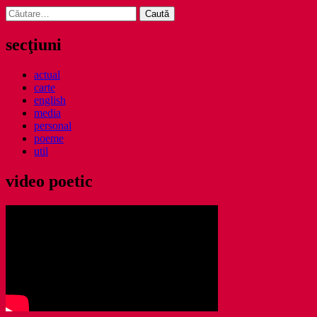
Caută
după:
secţiuni
actual
carte
english
media
personal
poeme
util
video poetic