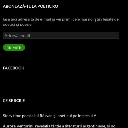
ABONEAZĂ-TE LA POETIC.RO
lasă aici adresa ta de e-mail şi vei primi cele mai noi ştiri legate de
poetici şi poezie
Adresă
email
TRIMITE
FACEBOOK
CE SE SCRIE
Story time poezia lui Răzvan și poeticul pe înțelesul A.I.
Aurora Venturini, revelația târzie a literaturii argentiniene, și noi