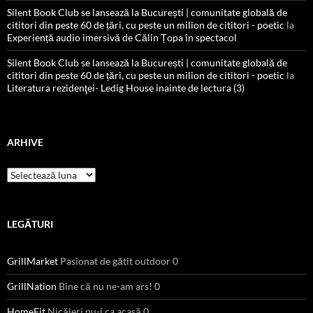
Silent Book Club se lansează la București | comunitate globală de
cititori din peste 60 de țări, cu peste un milion de cititori - poetic
la
Experiență audio imersivă de Călin Țopa în spectacol
Silent Book Club se lansează la București | comunitate globală de
cititori din peste 60 de țări, cu peste un milion de cititori - poetic
la
Literatura rezidenţei- Ledig House inainte de lectura (3)
ARHIVE
Arhive
LEGĂTURI
GrillMarket
Pasionat de gătit outdoor 0
GrillNation
Bine că nu ne-am ars! 0
HomeFit
Nicăieri nu-i ca acasă 0