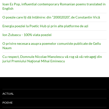
Ioan Es Pop, influential contemporary Romanian poems translated in
English
O poezie care îți dă întâlnire: din ”20002020”, de Constantin Vică
Energia poeziei la Poetic Hub și prin alte platforme de azi
Ion Zubascu - 100% viata poeziei
O privire necesara asupra poemelor comuniste publicate de Gellu
Naum
Cu respect, Domnule Nicolae Manolescu vă rog să vă retrageţi din
juriul Premiului Naţional Mihai Eminescu
ACTUAL
POEME