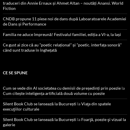
traduceri din Annie Ernaux și Ahmet Altan – noutăți Anansi. World
Fiction
CNDB propune 11 piese noi de dans după Laboaratoarele Academiei
de Dans și Performance
Familia ne aduce împreună! Festivalul familiei, ediția a VI-a, la Iași
Ce gust ai zice că au ”poetic relațional” și ”poetic. interfața sonoră”
când sunt traduse în înghețată
CE SE SPUNE
Cum se vede din AI societatea cu demisii de președinți prin poezie
la
Cum citește inteligența artificială două volume cu poezie
Silent Book Club se lansează la București
la
Viaţa din spatele
execuţiilor culturale
Silent Book Club se lansează la București
la
Foarţă, poezie şi vizual la
galerie