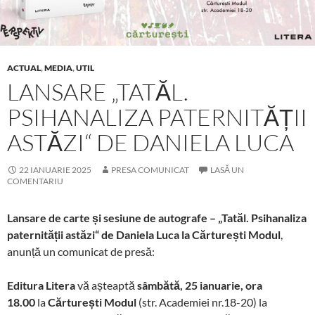
ACTUAL
,
MEDIA
,
UTIL
LANSARE „TATĂL.
PSIHANALIZA PATERNITĂȚII
ASTĂZI“ DE DANIELA LUCA
22 IANUARIE 2025
PRESA COMUNICAT
LASĂ UN
COMENTARIU
Lansare de carte și sesiune de autografe – „Tatăl. Psihanaliza
paternității astăzi“ de Daniela Luca la Cărturești Modul
,
anunță un comunicat de presă:
Editura Litera
vă așteaptă
sâmbătă, 25 ianuarie, ora
18.00
la
Cărturești Modul
(str. Academiei nr.18-20) la