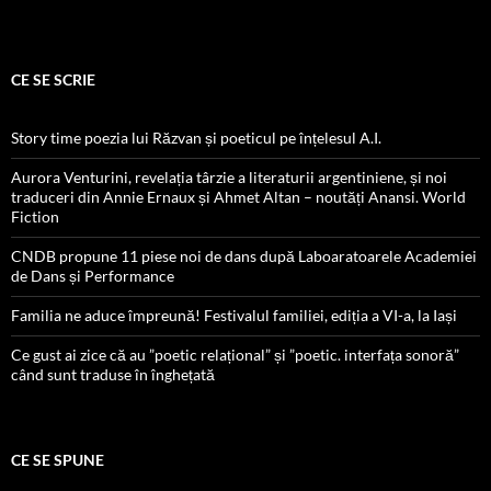
CE SE SCRIE
Story time poezia lui Răzvan și poeticul pe înțelesul A.I.
Aurora Venturini, revelația târzie a literaturii argentiniene, și noi
traduceri din Annie Ernaux și Ahmet Altan – noutăți Anansi. World
Fiction
CNDB propune 11 piese noi de dans după Laboaratoarele Academiei
de Dans și Performance
Familia ne aduce împreună! Festivalul familiei, ediția a VI-a, la Iași
Ce gust ai zice că au ”poetic relațional” și ”poetic. interfața sonoră”
când sunt traduse în înghețată
CE SE SPUNE