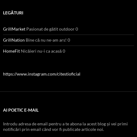
LEGĂTURI
GrillMarket
Pasionat de gătit outdoor 0
GrillNation
Bine că nu ne-am ars! 0
HomeFit
Nicăieri nu-i ca acasă 0
https://www.instagram.com/citestioficial
AI POETIC E-MAIL
Introdu adresa de email pentru a te abona la acest blog și vei primi
notificări prin email când vor fi publicate articole noi.