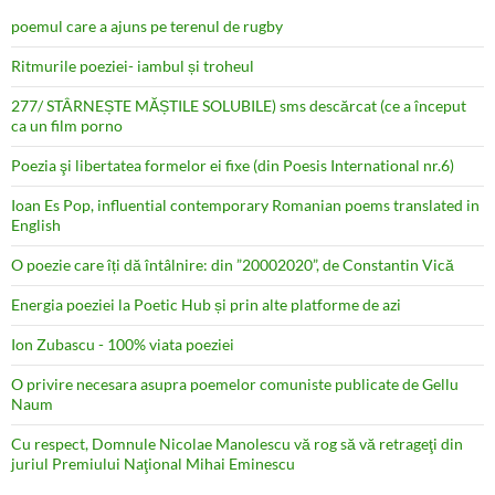
poemul care a ajuns pe terenul de rugby
Ritmurile poeziei- iambul și troheul
277/ STÂRNEȘTE MĂȘTILE SOLUBILE) sms descărcat (ce a început
ca un film porno
Poezia şi libertatea formelor ei fixe (din Poesis International nr.6)
Ioan Es Pop, influential contemporary Romanian poems translated in
English
O poezie care îți dă întâlnire: din ”20002020”, de Constantin Vică
Energia poeziei la Poetic Hub și prin alte platforme de azi
Ion Zubascu - 100% viata poeziei
O privire necesara asupra poemelor comuniste publicate de Gellu
Naum
Cu respect, Domnule Nicolae Manolescu vă rog să vă retrageţi din
juriul Premiului Naţional Mihai Eminescu