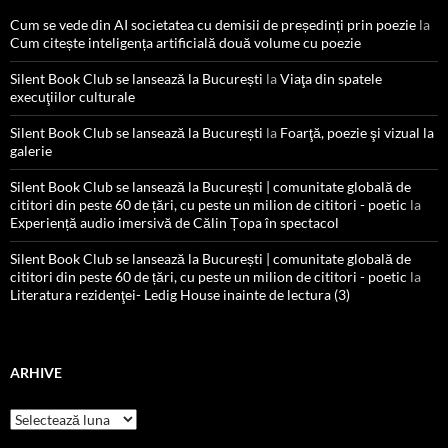
Cum se vede din AI societatea cu demisii de președinți prin poezie
la
Cum citește inteligența artificială două volume cu poezie
Silent Book Club se lansează la București
la
Viaţa din spatele
execuţiilor culturale
Silent Book Club se lansează la București
la
Foarţă, poezie şi vizual la
galerie
Silent Book Club se lansează la București | comunitate globală de
cititori din peste 60 de țări, cu peste un milion de cititori - poetic
la
Experiență audio imersivă de Călin Țopa în spectacol
Silent Book Club se lansează la București | comunitate globală de
cititori din peste 60 de țări, cu peste un milion de cititori - poetic
la
Literatura rezidenţei- Ledig House inainte de lectura (3)
ARHIVE
Arhive