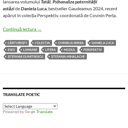
lansarea volumului
Tatăl. Psihanaliza paternității
astăzi
de
Daniela Luca
, bestseller Gaudeamus 2024, recent
apărut în colecția Perspektiv, coordonată de Cosmin Perța.
Lansare „Tatăl. Psihanaliza paternității astăzi“
Continuă lectura
→
CĂRTUREȘTI
COLECȚIA
CORNELIU IRIMIA
DANIELA LUCA
ESEU
LANSARE
LITERA
MODUL
PERSPEKTIV
ȘTEFANIA DUMITRESCU
ȘTEFANIA MIHALACHE
TRANSLATE POETIC
Powered by
Translate