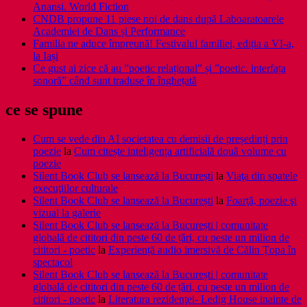
Anansi. World Fiction
CNDB propune 11 piese noi de dans după Laboaratoarele
Academiei de Dans și Performance
Familia ne aduce împreună! Festivalul familiei, ediția a VI-a,
la Iași
Ce gust ai zice că au ”poetic relațional” și ”poetic. interfața
sonoră” când sunt traduse în înghețată
ce se spune
Cum se vede din AI societatea cu demisii de președinți prin
poezie
la
Cum citește inteligența artificială două volume cu
poezie
Silent Book Club se lansează la București
la
Viaţa din spatele
execuţiilor culturale
Silent Book Club se lansează la București
la
Foarţă, poezie şi
vizual la galerie
Silent Book Club se lansează la București | comunitate
globală de cititori din peste 60 de țări, cu peste un milion de
cititori - poetic
la
Experiență audio imersivă de Călin Țopa în
spectacol
Silent Book Club se lansează la București | comunitate
globală de cititori din peste 60 de țări, cu peste un milion de
cititori - poetic
la
Literatura rezidenţei- Ledig House inainte de