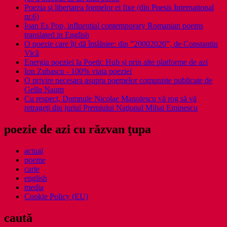
Poezia şi libertatea formelor ei fixe (din Poesis International
nr.6)
Ioan Es Pop, influential contemporary Romanian poems
translated in English
O poezie care îți dă întâlnire: din ”20002020”, de Constantin
Vică
Energia poeziei la Poetic Hub și prin alte platforme de azi
Ion Zubascu - 100% viata poeziei
O privire necesara asupra poemelor comuniste publicate de
Gellu Naum
Cu respect, Domnule Nicolae Manolescu vă rog să vă
retrageţi din juriul Premiului Naţional Mihai Eminescu
poezie de azi cu răzvan ţupa
actual
poeme
carte
english
media
Cookie Policy (EU)
caută