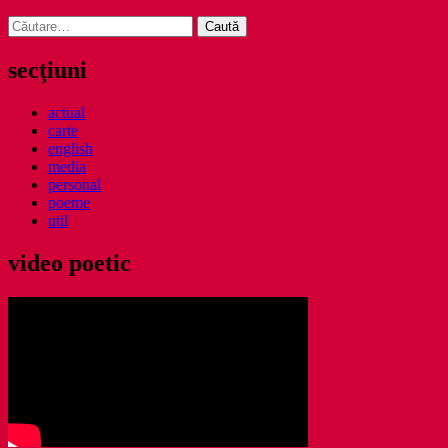
Caută
după:
secţiuni
actual
carte
english
media
personal
poeme
util
video poetic