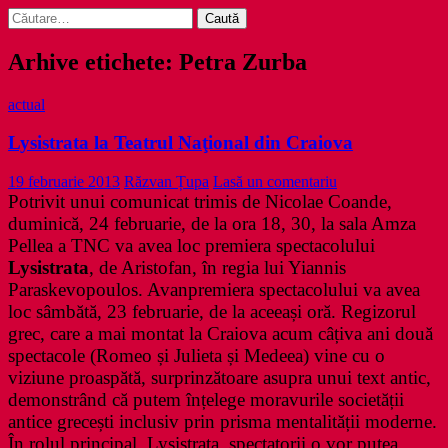
Caută
după:
Arhive etichete: Petra Zurba
actual
Lysistrata la Teatrul Naţional din Craiova
19 februarie 2013
Răzvan Țupa
Lasă un comentariu
Potrivit unui comunicat trimis de Nicolae Coande,
duminică, 24 februarie, de la ora 18, 30, la sala Amza
Pellea a TNC va avea loc premiera spectacolului
Lysistrata
, de Aristofan, în regia lui Yiannis
Paraskevopoulos. Avanpremiera spectacolului va avea
loc sâmbătă, 23 februarie, de la aceeași oră. Regizorul
grec, care a mai montat la Craiova acum câțiva ani două
spectacole (Romeo și Julieta și Medeea) vine cu o
viziune proaspătă, surprinzătoare asupra unui text antic,
demonstrând că putem înțelege moravurile societății
antice grecești inclusiv prin prisma mentalității moderne.
În rolul principal, Lysistrata, spectatorii o vor putea