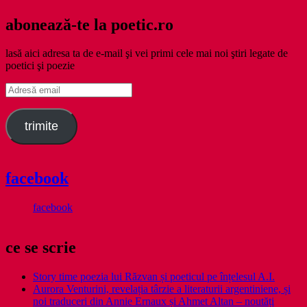
abonează-te la poetic.ro
lasă aici adresa ta de e-mail şi vei primi cele mai noi ştiri legate de
poetici şi poezie
Adresă
email
trimite
facebook
facebook
ce se scrie
Story time poezia lui Răzvan și poeticul pe înțelesul A.I.
Aurora Venturini, revelația târzie a literaturii argentiniene, și
noi traduceri din Annie Ernaux și Ahmet Altan – noutăți