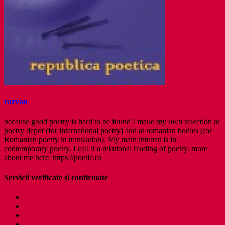
razvan
because good poetry is hard to be found I make my own selection at
poetry depot (for international poetry) and at romanian bodies (for
Romanian poetry in translation). My main interest is in
contemporary poetry. I call it a relational reading of poetry. more
about me here: https://poetic.ro
Servicii verificate și confirmate