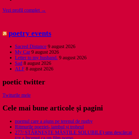
Vezi profil complet →
poetry events
Sacred Distance
9 august 2026
My Car
9 august 2026
Letter to my husband.
9 august 2026
Sad
8 august 2026
ALF
8 august 2026
poetic twitter
Twiturile mele
Cele mai bune articole și pagini
poemul care a ajuns pe terenul de rugby
Ritmurile poeziei- iambul și troheul
277/ STÂRNEȘTE MĂȘTILE SOLUBILE) sms descărcat
(ce a început ca un film porno