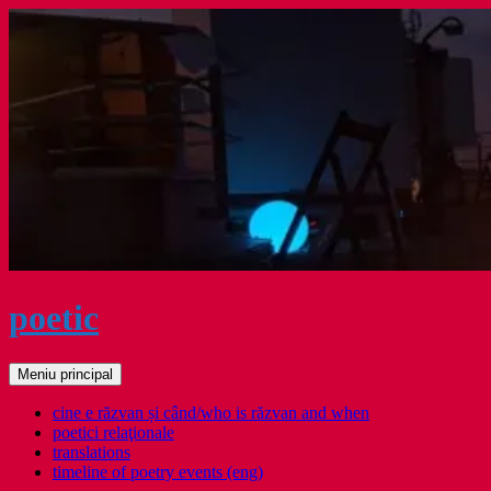
Sari
la
conținut
poetic
Caută
Meniu principal
cine e răzvan și când/who is răzvan and when
poetici relaţionale
translations
timeline of poetry events (eng)