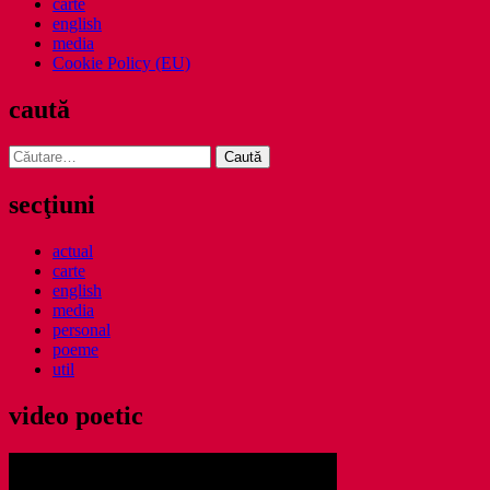
carte
english
media
Cookie Policy (EU)
caută
Caută
după:
secţiuni
actual
carte
english
media
personal
poeme
util
video poetic