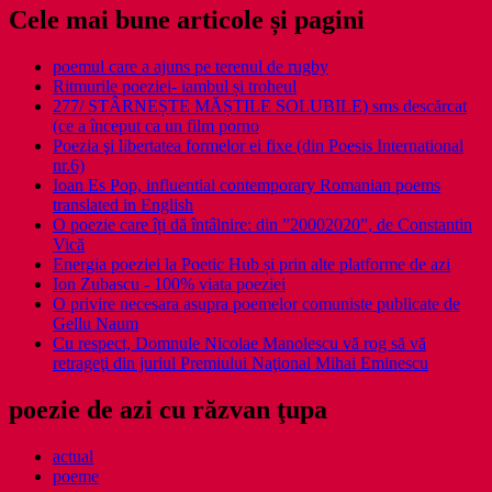
Cele mai bune articole și pagini
poemul care a ajuns pe terenul de rugby
Ritmurile poeziei- iambul și troheul
277/ STÂRNEȘTE MĂȘTILE SOLUBILE) sms descărcat
(ce a început ca un film porno
Poezia şi libertatea formelor ei fixe (din Poesis International
nr.6)
Ioan Es Pop, influential contemporary Romanian poems
translated in English
O poezie care îți dă întâlnire: din ”20002020”, de Constantin
Vică
Energia poeziei la Poetic Hub și prin alte platforme de azi
Ion Zubascu - 100% viata poeziei
O privire necesara asupra poemelor comuniste publicate de
Gellu Naum
Cu respect, Domnule Nicolae Manolescu vă rog să vă
retrageţi din juriul Premiului Naţional Mihai Eminescu
poezie de azi cu răzvan ţupa
actual
poeme