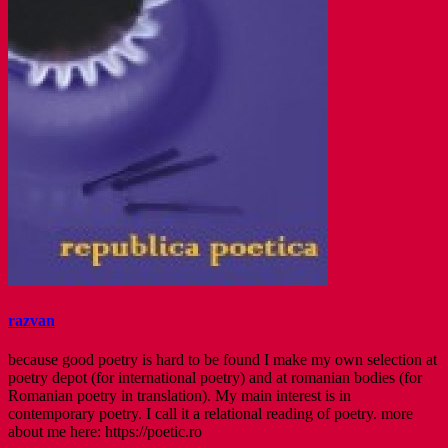
razvan
because good poetry is hard to be found I make my own selection at
poetry depot (for international poetry) and at romanian bodies (for
Romanian poetry in translation). My main interest is in
contemporary poetry. I call it a relational reading of poetry. more
about me here: https://poetic.ro