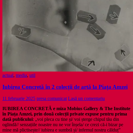
activează
viitorul
creativ
actual
,
media
,
util
Iubirea Concretă în 2 colecții de artă la Piața Amzei
11 februarie 2025
presa comunicat
Lasă un comentariu
IUBIREA CONCRETĂ e miza
Mobius Gallery & The Institute
în Piața Amzei, prin două colecții private expuse pentru prima
dată publicului
: „voi pleca cu tine și/ voi șterge chipul tău din
oglindă// senzațiile noastre nu ne vor înșela/ ce crezi că-i bizar pe
mine mă plictisește// iubirea e sumbră și/ infernul nostru călduț”