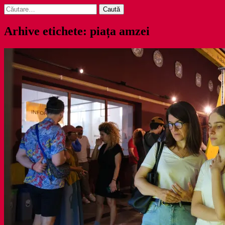
Caută
după:
Arhive etichete: piața amzei