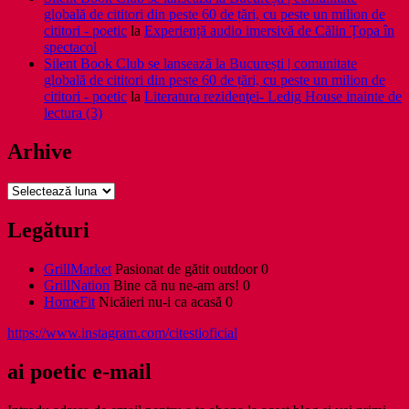
globală de cititori din peste 60 de țări, cu peste un milion de
cititori - poetic
la
Experiență audio imersivă de Călin Țopa în
spectacol
Silent Book Club se lansează la București | comunitate
globală de cititori din peste 60 de țări, cu peste un milion de
cititori - poetic
la
Literatura rezidenţei- Ledig House inainte de
lectura (3)
Arhive
Arhive
Legături
GrillMarket
Pasionat de gătit outdoor 0
GrillNation
Bine că nu ne-am ars! 0
HomeFit
Nicăieri nu-i ca acasă 0
https://www.instagram.com/citestioficial
ai poetic e-mail