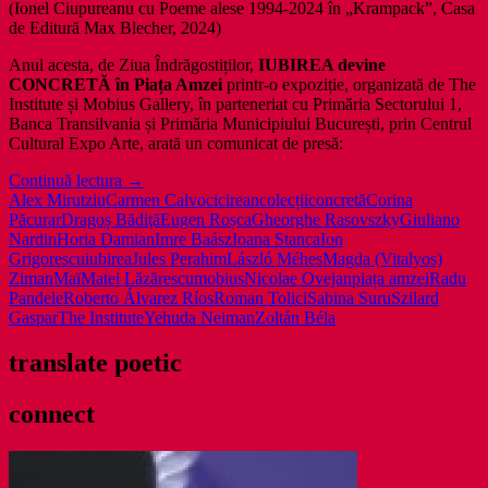
(Ionel Ciupureanu cu Poeme alese 1994-2024 în „Krampack”, Casa
de Editură Max Blecher, 2024)
Anul acesta, de Ziua Îndrăgostiților,
IUBIREA devine
CONCRETĂ în Piața Amzei
printr-o expoziție, organizată de The
Institute și Mobius Gallery, în parteneriat cu Primăria Sectorului 1,
Banca Transilvania și Primăria Municipiului București, prin Centrul
Cultural Expo Arte, arată un comunicat de presă:
Iubirea
Continuă lectura
→
Concretă
Alex Mirutziu
Carmen Calvo
cicirean
colecții
concretă
Corina
în
Păcurar
Dragoș Bădiţă
Eugen Roșca
Gheorghe Rasovszky
Giuliano
2
Nardin
Horia Damian
Imre Baász
Ioana Stanca
Ion
colecții
Grigorescu
iubirea
Jules Perahim
László Méhes
Magda (Vitalyos)
de
Ziman
Maï
Matei Lăzărescu
mobius
Nicolae Ovejan
piața amzei
Radu
artă
Pandele
Roberto Álvarez Ríos
Roman Tolici
Sabina Suru
Szilard
la
Gaspar
The Institute
Yehuda Neiman
Zoltán Béla
Piața
Amzei
translate poetic
connect