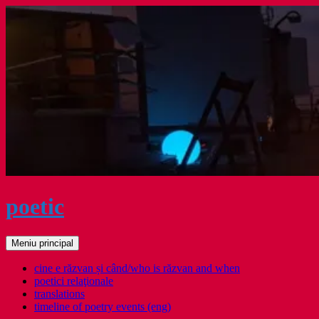
Sari
la
conținut
poetic
Caută
Meniu principal
cine e răzvan și când/who is răzvan and when
poetici relaţionale
translations
timeline of poetry events (eng)