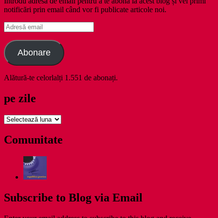
Introdu adresa de email pentru a te abona la acest blog și vei primi
notificări prin email când vor fi publicate articole noi.
Adresă
email
Abonare
Alătură-te celorlalți 1.551 de abonați.
pe zile
pe
zile
Comunitate
Subscribe to Blog via Email