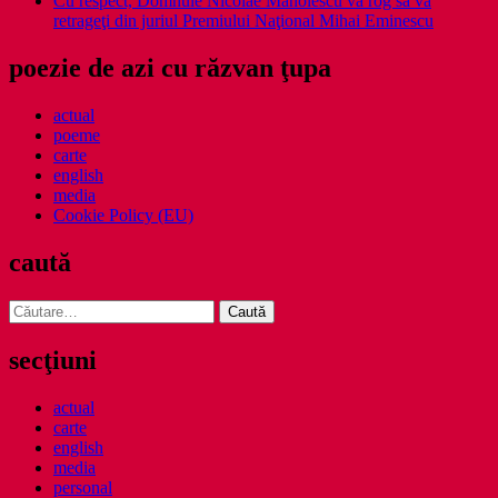
Cu respect, Domnule Nicolae Manolescu vă rog să vă
retrageţi din juriul Premiului Naţional Mihai Eminescu
poezie de azi cu răzvan ţupa
actual
poeme
carte
english
media
Cookie Policy (EU)
caută
Caută
după:
secţiuni
actual
carte
english
media
personal