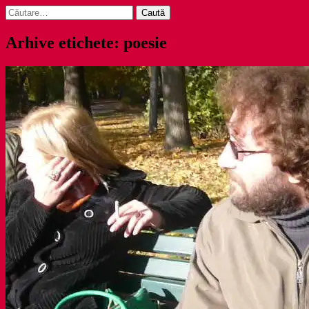
Caută
după:
Arhive etichete: poesie