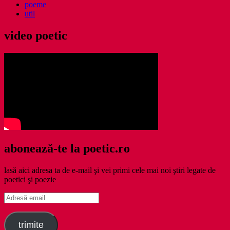
poeme
util
video poetic
abonează-te la poetic.ro
lasă aici adresa ta de e-mail şi vei primi cele mai noi ştiri legate de
poetici şi poezie
Adresă
email
trimite