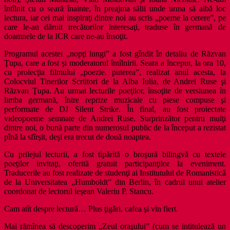
întîlnit cu o seară înainte, în preajma sălii unde urma să aibă loc
lectura, iar cei mai inspiraţi dintre noi au scris „poeme la cerere”, pe
care le-au dăruit trecătorilor interesaţi, traduse în germană de
doamnele de la ICR care ne-au însoţit.
Programul acestei „nopţi lungi” a fost gîndit în detaliu de Răzvan
Ţupa, care a fost şi moderatorul întîlnirii. Seara a început, la ora 10,
cu proiecţia filmului „poezie. puterea”, realizat anul acesta, la
Colocviul Tinerilor Scriitori de la Alba Iulia, de Andrei Ruse şi
Răzvan Ţupa. Au urmat lecturile poeţilor, însoţite de versiunea în
limba germană, între reprize muzicale cu piese compuse şi
performate de DJ Silent Strike. În final, au fost proiectate
videopoeme semnate de Andrei Ruse. Surprinzător pentru mulţi
dintre noi, o bună parte din numerosul public de la început a rezistat
pînă la sfîrşit, deşi era trecut de două noaptea.
Cu prilejul lecturii, a fost tipărită o broşură bilingvă cu textele
poeţilor invitaţi, oferită gratuit participanţilor la eveniment.
Traducerile au fost realizate de studenţi ai Institutului de Romanistică
de la Universitatea „Humboldt” din Berlin, în cadrul unui atelier
coordonat de lectorul ieşean Valeriu P. Stancu.
Cam atît despre lectură… Plus ţigări, cafea şi vin fiert.
Mai rămînea să descoperim „Zeul oraşului” (cum se intitulează un