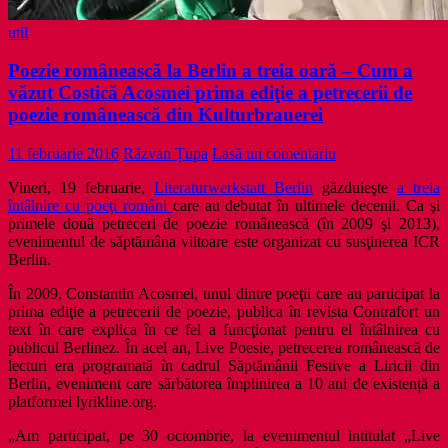
util
Poezie românească la Berlin a treia oară – Cum a
văzut Costică Acosmei prima ediţie a petrecerii de
poezie românească din Kulturbrauerei
11 februarie 2016
Răzvan Țupa
Lasă un comentariu
Vineri, 19 februarie,
Literaturwerkstatt Berlin
găzduieşte
a treia
întâlnire cu poeţi români
care au debutat în ultimele decenii. Ca şi
primele două petreceri de poezie românească (în 2009 şi 2013),
evenimentul de săptămâna viitoare este organizat cu susţinerea ICR
Berlin.
În 2009, Constantin Acosmei, unul dintre poeţii care au participat la
prima ediţie a petrecerii de poezie, publica în revista Contrafort un
text în care explica în ce fel a funcţionat pentru el întâlnirea cu
publicul Berlinez. În acel an, Live Poesie, petrecerea românească de
lecturi era programată în cadrul Săptămânii Festive a Liricii din
Berlin, eveniment care sărbătorea împlinirea a 10 ani de existență a
platformei lyrikline.org.
„Am participat, pe 30 octombrie, la evenimentul intitulat „Live