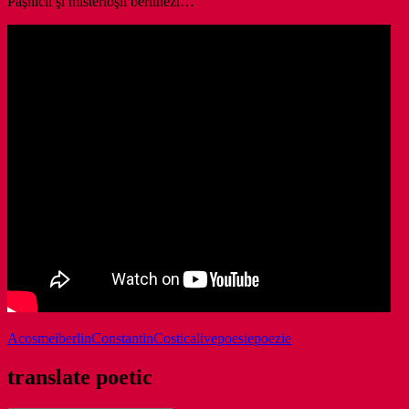
Paşnicii şi misterioşii berlinezi…”
Acosmei
berlin
Constantin
Costica
live
poesie
poezie
translate poetic