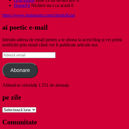
GrillNation
Bine că nu ne-am ars! 0
HomeFit
Nicăieri nu-i ca acasă 0
https://www.instagram.com/citestioficial
ai poetic e-mail
Introdu adresa de email pentru a te abona la acest blog și vei primi
notificări prin email când vor fi publicate articole noi.
Adresă
email
Abonare
Alătură-te celorlalți 1.551 de abonați.
pe zile
pe
zile
Comunitate