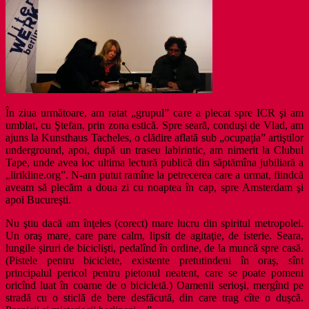
În ziua următoare, am ratat „grupul” care a plecat spre ICR şi am
umblat, cu Ştefan, prin zona estică. Spre seară, conduşi de Vlad, am
ajuns la Kunsthaus Tacheles, o clădire aflată sub „ocupaţia” artiştilor
underground, apoi, după un traseu labirintic, am nimerit la Clubul
Tape, unde avea loc ultima lectură publică din săptămîna jubiliară a
„lirikline.org”. N-am putut ramîne la petrecerea care a urmat, fiindcă
aveam să plecăm a doua zi cu noaptea în cap, spre Amsterdam şi
apoi Bucureşti.
Nu ştiu dacă am înţeles (corect) mare lucru din spiritul metropolei.
Un oraş mare, care pare calm, lipsit de agitaţie, de isterie. Seara,
lungile şiruri de biciclişti, pedalînd în ordine, de la muncă spre casă.
(Pistele pentru biciclete, existente pretutindeni în oraş, sînt
principalul pericol pentru pietonul neatent, care se poate pomeni
oricînd luat în coarne de o bicicletă.) Oamenii serioşi, mergînd pe
stradă cu o sticlă de bere desfăcută, din care trag cîte o duşcă.