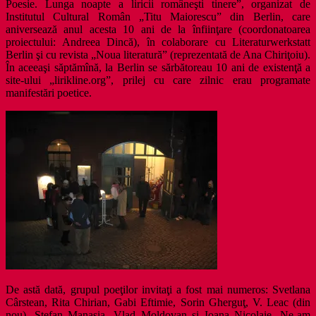
Poesie. Lunga noapte a liricii româneşti tinere”, organizat de
Institutul Cultural Român „Titu Maiorescu” din Berlin, care
aniversează anul acesta 10 ani de la înfiinţare (coordonatoarea
proiectului: Andreea Dincă), în colaborare cu Literaturwerkstatt
Berlin şi cu revista „Noua literatură” (reprezentată de Ana Chiriţoiu).
În aceeaşi săptămînă, la Berlin se sărbătoreau 10 ani de existenţă a
site-ului „lirikline.org”, prilej cu care zilnic erau programate
manifestări poetice.
De astă dată, grupul poeţilor invitaţi a fost mai numeros: Svetlana
Cârstean, Rita Chirian, Gabi Eftimie, Sorin Gherguţ, V. Leac (din
nou), Ştefan Manasia, Vlad Moldovan şi Ioana Nicolaie. Ne-am