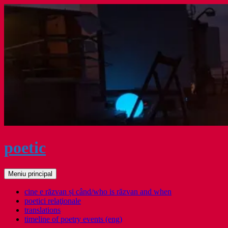
Sari
la
conținut
poetic
Caută
Meniu principal
cine e răzvan și când/who is răzvan and when
poetici relaţionale
translations
timeline of poetry events (eng)