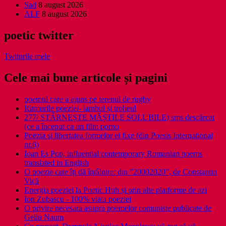
Sad
8 august 2026
ALF
8 august 2026
poetic twitter
Twiturile mele
Cele mai bune articole și pagini
poemul care a ajuns pe terenul de rugby
Ritmurile poeziei- iambul și troheul
277/ STÂRNEȘTE MĂȘTILE SOLUBILE) sms descărcat
(ce a început ca un film porno
Poezia şi libertatea formelor ei fixe (din Poesis International
nr.6)
Ioan Es Pop, influential contemporary Romanian poems
translated in English
O poezie care îți dă întâlnire: din ”20002020”, de Constantin
Vică
Energia poeziei la Poetic Hub și prin alte platforme de azi
Ion Zubascu - 100% viata poeziei
O privire necesara asupra poemelor comuniste publicate de
Gellu Naum