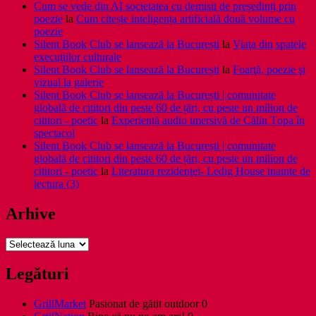
Cum se vede din AI societatea cu demisii de președinți prin
poezie
la
Cum citește inteligența artificială două volume cu
poezie
Silent Book Club se lansează la București
la
Viaţa din spatele
execuţiilor culturale
Silent Book Club se lansează la București
la
Foarţă, poezie şi
vizual la galerie
Silent Book Club se lansează la București | comunitate
globală de cititori din peste 60 de țări, cu peste un milion de
cititori - poetic
la
Experiență audio imersivă de Călin Țopa în
spectacol
Silent Book Club se lansează la București | comunitate
globală de cititori din peste 60 de țări, cu peste un milion de
cititori - poetic
la
Literatura rezidenţei- Ledig House inainte de
lectura (3)
Arhive
Arhive
Legături
GrillMarket
Pasionat de gătit outdoor 0