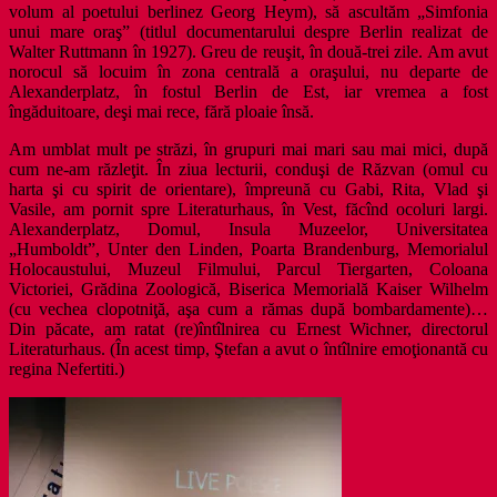
volum al poetului berlinez Georg Heym), să ascultăm „Simfonia
unui mare oraş” (titlul documentarului despre Berlin realizat de
Walter Ruttmann în 1927). Greu de reuşit, în două-trei zile. Am avut
norocul să locuim în zona centrală a oraşului, nu departe de
Alexanderplatz, în fostul Berlin de Est, iar vremea a fost
îngăduitoare, deşi mai rece, fără ploaie însă.
Am umblat mult pe străzi, în grupuri mai mari sau mai mici, după
cum ne-am răzleţit. În ziua lecturii, conduşi de Răzvan (omul cu
harta şi cu spirit de orientare), împreună cu Gabi, Rita, Vlad şi
Vasile, am pornit spre Literaturhaus, în Vest, făcînd ocoluri largi.
Alexanderplatz, Domul, Insula Muzeelor, Universitatea
„Humboldt”, Unter den Linden, Poarta Brandenburg, Memorialul
Holocaustului, Muzeul Filmului, Parcul Tiergarten, Coloana
Victoriei, Grădina Zoologică, Biserica Memorială Kaiser Wilhelm
(cu vechea clopotniţă, aşa cum a rămas după bombardamente)…
Din păcate, am ratat (re)întîlnirea cu Ernest Wichner, directorul
Literaturhaus. (În acest timp, Ştefan a avut o întîlnire emoţionantă cu
regina Nefertiti.)