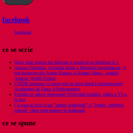
facebook
facebook
ce se scrie
Story time poezia lui Răzvan și poeticul pe înțelesul A.I.
Aurora Venturini, revelația târzie a literaturii argentiniene, și
noi traduceri din Annie Ernaux și Ahmet Altan – noutăți
Anansi. World Fiction
CNDB propune 11 piese noi de dans după Laboaratoarele
Academiei de Dans și Performance
Familia ne aduce împreună! Festivalul familiei, ediția a VI-a,
la Iași
Ce gust ai zice că au ”poetic relațional” și ”poetic. interfața
sonoră” când sunt traduse în înghețată
ce se spune