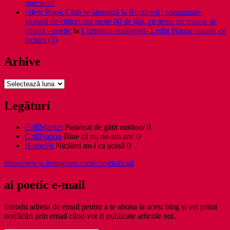
spectacol
Silent Book Club se lansează la București | comunitate
globală de cititori din peste 60 de țări, cu peste un milion de
cititori - poetic
la
Literatura rezidenţei- Ledig House inainte de
lectura (3)
Arhive
Arhive
Legături
GrillMarket
Pasionat de gătit outdoor 0
GrillNation
Bine că nu ne-am ars! 0
HomeFit
Nicăieri nu-i ca acasă 0
https://www.instagram.com/citestioficial
ai poetic e-mail
Introdu adresa de email pentru a te abona la acest blog și vei primi
notificări prin email când vor fi publicate articole noi.