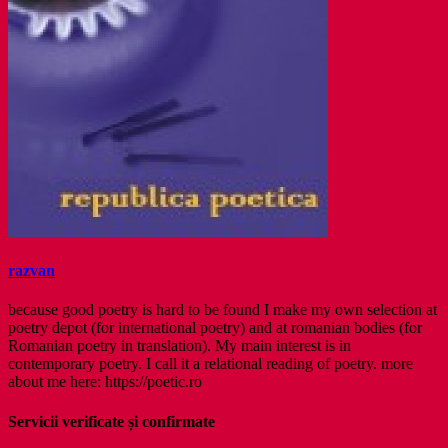
razvan
because good poetry is hard to be found I make my own selection at
poetry depot (for international poetry) and at romanian bodies (for
Romanian poetry in translation). My main interest is in
contemporary poetry. I call it a relational reading of poetry. more
about me here: https://poetic.ro
Servicii verificate și confirmate