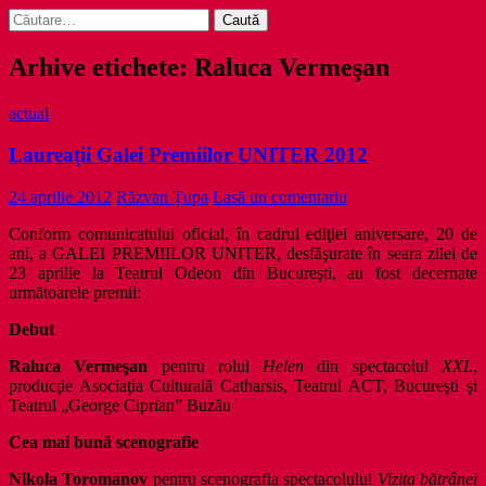
Caută
după:
Arhive etichete: Raluca Vermeşan
actual
Laureaţii Galei Premiilor UNITER 2012
24 aprilie 2012
Răzvan Țupa
Lasă un comentariu
Conform comunicatului oficial, în cadrul ediţiei aniversare, 20 de
ani, a GALEI PREMIILOR UNITER, desfăşurate în seara zilei de
23 aprilie la Teatrul Odeon din Bucureşti, au fost decernate
următoarele premii:
Debut
Raluca Vermeşan
pentru rolul
Helen
din spectacolul
XXL
,
producţie Asociaţia Culturală Catharsis, Teatrul ACT, Bucureşti şi
Teatrul „George Ciprian” Buzău
Cea mai bună scenografie
Nikola Toromanov
pentru scenografia spectacolului
Vizita bătrânei