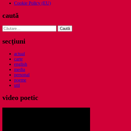
Cookie Policy (EU)
caută
Caută
după:
secţiuni
actual
carte
english
media
personal
poeme
util
video poetic