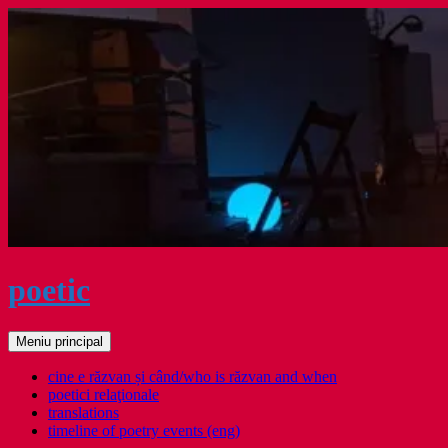
Sari
la
conținut
poetic
Caută
Meniu principal
cine e răzvan și când/who is răzvan and when
poetici relaţionale
translations
timeline of poetry events (eng)