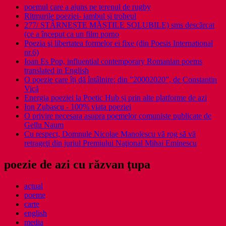
poemul care a ajuns pe terenul de rugby
Ritmurile poeziei- iambul și troheul
277/ STÂRNEȘTE MĂȘTILE SOLUBILE) sms descărcat
(ce a început ca un film porno
Poezia şi libertatea formelor ei fixe (din Poesis International
nr.6)
Ioan Es Pop, influential contemporary Romanian poems
translated in English
O poezie care îți dă întâlnire: din ”20002020”, de Constantin
Vică
Energia poeziei la Poetic Hub și prin alte platforme de azi
Ion Zubascu - 100% viata poeziei
O privire necesara asupra poemelor comuniste publicate de
Gellu Naum
Cu respect, Domnule Nicolae Manolescu vă rog să vă
retrageţi din juriul Premiului Naţional Mihai Eminescu
poezie de azi cu răzvan ţupa
actual
poeme
carte
english
media