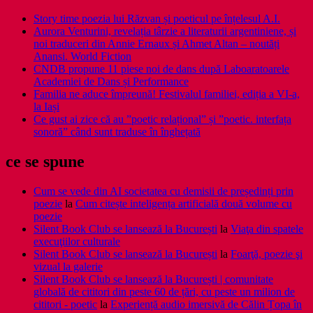
Story time poezia lui Răzvan și poeticul pe înțelesul A.I.
Aurora Venturini, revelația târzie a literaturii argentiniene, și
noi traduceri din Annie Ernaux și Ahmet Altan – noutăți
Anansi. World Fiction
CNDB propune 11 piese noi de dans după Laboaratoarele
Academiei de Dans și Performance
Familia ne aduce împreună! Festivalul familiei, ediția a VI-a,
la Iași
Ce gust ai zice că au ”poetic relațional” și ”poetic. interfața
sonoră” când sunt traduse în înghețată
ce se spune
Cum se vede din AI societatea cu demisii de președinți prin
poezie
la
Cum citește inteligența artificială două volume cu
poezie
Silent Book Club se lansează la București
la
Viaţa din spatele
execuţiilor culturale
Silent Book Club se lansează la București
la
Foarţă, poezie şi
vizual la galerie
Silent Book Club se lansează la București | comunitate
globală de cititori din peste 60 de țări, cu peste un milion de
cititori - poetic
la
Experiență audio imersivă de Călin Țopa în