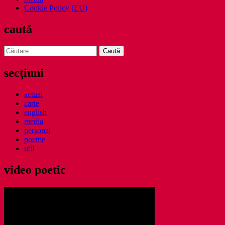
Cookie Policy (EU)
caută
Caută
după:
secţiuni
actual
carte
english
media
personal
poeme
util
video poetic