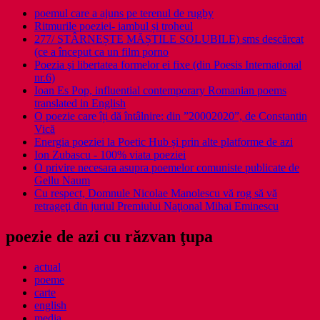
poemul care a ajuns pe terenul de rugby
Ritmurile poeziei- iambul și troheul
277/ STÂRNEȘTE MĂȘTILE SOLUBILE) sms descărcat
(ce a început ca un film porno
Poezia şi libertatea formelor ei fixe (din Poesis International
nr.6)
Ioan Es Pop, influential contemporary Romanian poems
translated in English
O poezie care îți dă întâlnire: din ”20002020”, de Constantin
Vică
Energia poeziei la Poetic Hub și prin alte platforme de azi
Ion Zubascu - 100% viata poeziei
O privire necesara asupra poemelor comuniste publicate de
Gellu Naum
Cu respect, Domnule Nicolae Manolescu vă rog să vă
retrageţi din juriul Premiului Naţional Mihai Eminescu
poezie de azi cu răzvan ţupa
actual
poeme
carte
english
media