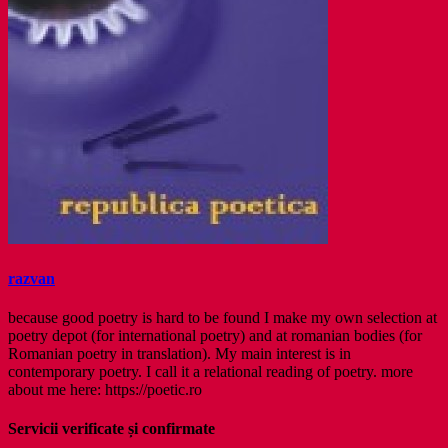
razvan
because good poetry is hard to be found I make my own selection at
poetry depot (for international poetry) and at romanian bodies (for
Romanian poetry in translation). My main interest is in
contemporary poetry. I call it a relational reading of poetry. more
about me here: https://poetic.ro
Servicii verificate și confirmate