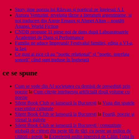
Story time poezia lui Răzvan și poeticul pe înțelesul A.I.
Aurora Venturini, revelația târzie a literaturii argentiniene, și
noi traduceri din Annie Ernaux și Ahmet Altan – noutăți
Anansi. World Fiction
CNDB propune 11 piese noi de dans după Laboaratoarele
Academiei de Dans și Performance
Familia ne aduce împreună! Festivalul familiei, ediția a VI-a,
la Iași
Ce gust ai zice că au ”poetic relațional” și ”poetic. interfața
sonoră” când sunt traduse în înghețată
ce se spune
Cum se vede din AI societatea cu demisii de președinți prin
poezie
la
Cum citește inteligența artificială două volume cu
poezie
Silent Book Club se lansează la București
la
Viaţa din spatele
execuţiilor culturale
Silent Book Club se lansează la București
la
Foarţă, poezie şi
vizual la galerie
Silent Book Club se lansează la București | comunitate
globală de cititori din peste 60 de țări, cu peste un milion de
cititori - poetic
la
Experiență audio imersivă de Călin Țopa în