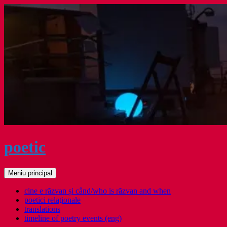
Sari
la
conținut
poetic
Caută
Meniu principal
cine e răzvan și când/who is răzvan and when
poetici relaţionale
translations
timeline of poetry events (eng)