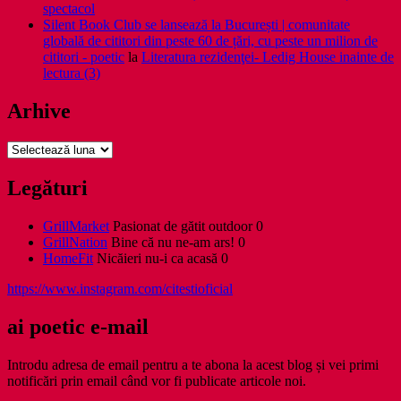
spectacol
Silent Book Club se lansează la București | comunitate
globală de cititori din peste 60 de țări, cu peste un milion de
cititori - poetic
la
Literatura rezidenţei- Ledig House inainte de
lectura (3)
Arhive
Arhive
Legături
GrillMarket
Pasionat de gătit outdoor 0
GrillNation
Bine că nu ne-am ars! 0
HomeFit
Nicăieri nu-i ca acasă 0
https://www.instagram.com/citestioficial
ai poetic e-mail
Introdu adresa de email pentru a te abona la acest blog și vei primi
notificări prin email când vor fi publicate articole noi.