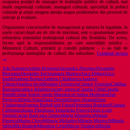
ocuparea poziţiei de manager în instituţiile publice de cultură, mai
multe organizaţii culturale, manageri culturali, specialişti în politici
culturale şi artişti atragem atenţia asupra problemelor din procesul de
selecţie şi evaluare.
Organizarea concursurilor de management şi intrarea în legalitate, în
unele cazuri după ani de zile de interimat, este o oportunitate pentru
reînnoirea sistemului instituţional cultural din România. De aceea,
facem apel la responsabilitatea pe care autorităţile publice –
Ministerul Culturii, primării şi consilii judeţene – o au faţă de
A
performanţa instituţiilor de cultură din subordine.
Continuă lectura
p
→
c
Ada Solomon
Adrian Bojenoiu
Alexandra Zbuchea
Alexandru
î
Berceanu
Alexandru Ion
Anamaria Marinca
Anca Drăgoi
Anca
i
Ioniță
Andreea Borțun
Andreea Căpitănescu
Andreea
p
Vălean
Angelica Iacob
Bogdan Georgescu
Carmen Vioreanu
Cătălina
d
Buzoianu
catinca drăgănescu
cinty ionescu
Claudia Cîrlig
Claudia
c
Pamfil
Corina Șuteu
Cosmin Manolescu
Cristina Modreanu
Dan
Perjovschi
Delia Popa
Diana Dochia
Dragoş Neamu
Elena
Vladareanu
Eugenia Barbu
Farid Fairuz
Florentina Bratfanof
Gianina
Cărbunariu
Ioana Păun
Ioana Tamaş
Iulia Popovici
Jean-Lorin
Sterian
Lucian Ban
Luiza Zamora
Maria Manolescu
Marian
Popescu
Marius Chivu
Mihaela Michailov
Mihaela Murgoci
Mihaela
Sirbu
Miki Braniște
Minodora Cerin
Mircea Vasilescu
Mirella