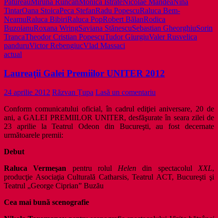
Patureau
Miruna Runcan
Monica Istrate
Nicolae Mandea
Nina
Tintar
Oana Stoica
Peca Ștefan
Radu Popescu
Raluca Bem-
Neamu
Raluca Bibiri
Raluca Pop
Robert Bălan
Rodica
Buzoianu
Roxana Wring
Saviana Stănescu
Sebastian Gheorghiu
Sorin
Tranca
Theodor Cristian Popescu
Tudor Giurgiu
Valer Rus
velica
panduru
Victor Rebengiuc
Vlad Massaci
actual
Laureaţii Galei Premiilor UNITER 2012
24 aprilie 2012
Răzvan Țupa
Lasă un comentariu
Conform comunicatului oficial, în cadrul ediţiei aniversare, 20 de
ani, a GALEI PREMIILOR UNITER, desfăşurate în seara zilei de
23 aprilie la Teatrul Odeon din Bucureşti, au fost decernate
următoarele premii:
Debut
Raluca Vermeşan
pentru rolul
Helen
din spectacolul
XXL
,
producţie Asociaţia Culturală Catharsis, Teatrul ACT, Bucureşti şi
Teatrul „George Ciprian” Buzău
Cea mai bună scenografie