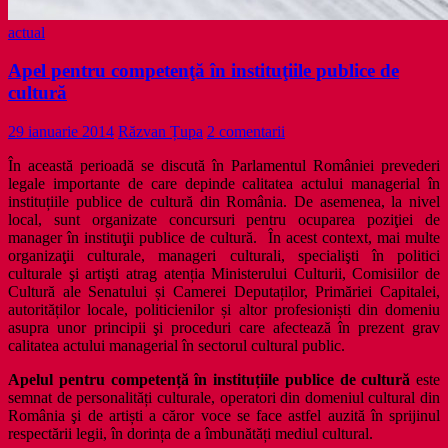
actual
Apel pentru competenţă în instituţiile publice de
cultură
29 ianuarie 2014
Răzvan Țupa
2 comentarii
În această perioadă se discută în Parlamentul României prevederi
legale importante de care depinde calitatea actului managerial în
instituțiile publice de cultură din România. De asemenea, la nivel
local, sunt organizate concursuri pentru ocuparea poziţiei de
manager în instituţii publice de cultură. În acest context, mai multe
organizaţii culturale, manageri culturali, specialişti în politici
culturale şi artişti atrag atenția Ministerului Culturii, Comisiilor de
Cultură ale Senatului și Camerei Deputaților, Primăriei Capitalei,
autorităților locale, politicienilor și altor profesioniști din domeniu
asupra unor principii şi proceduri care afectează în prezent grav
calitatea actului managerial în sectorul cultural public.
Apelul pentru competență în instituțiile publice de cultură
este
semnat de personalități culturale, operatori din domeniul cultural din
România şi de artiști a căror voce se face astfel auzită în sprijinul
respectării legii, în dorința de a îmbunătăți mediul cultural.