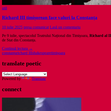
util
Richard III timișorean face valuri la Constanța
10 iulie 2025
presa comunicat
Lasă un comentariu
Pe 9 iulie, spectacolul Teatrului Național din Timișoara,
Richard al I
de Stat din Constanța.
Richard
Continuă lectura
→
III
constanța
richard III
shakespeare
timișoara
timișorean
face
translate poetic
valuri
la
Constanța
Powered by
Translate
connect