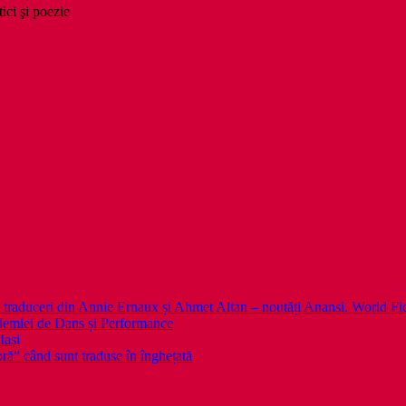
tici şi poezie
 noi traduceri din Annie Ernaux și Ahmet Altan – noutăți Anansi. World Fi
emiei de Dans și Performance
Iași
noră” când sunt traduse în înghețată