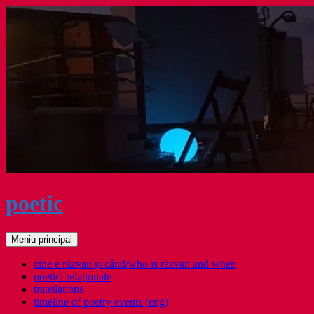
Sari
la
conținut
poetic
Caută
Meniu principal
cine e răzvan și când/who is răzvan and when
poetici relaţionale
translations
timeline of poetry events (eng)