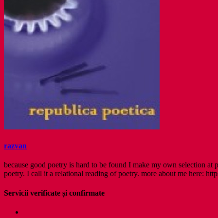
razvan
because good poetry is hard to be found I make my own selection at po
poetry. I call it a relational reading of poetry. more about me here: http
Servicii verificate și confirmate