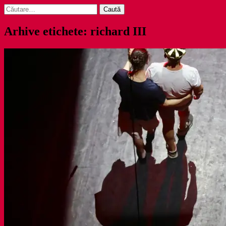
Caută
după:
Arhive etichete: richard III