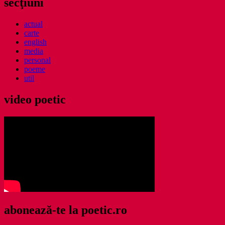
secţiuni
actual
carte
english
media
personal
poeme
util
video poetic
abonează-te la poetic.ro