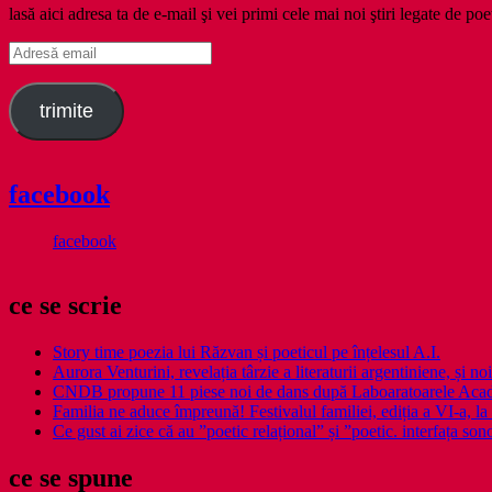
lasă aici adresa ta de e-mail şi vei primi cele mai noi ştiri legate de poe
Adresă
email
trimite
facebook
facebook
ce se scrie
Story time poezia lui Răzvan și poeticul pe înțelesul A.I.
Aurora Venturini, revelația târzie a literaturii argentiniene, și
CNDB propune 11 piese noi de dans după Laboaratoarele Acad
Familia ne aduce împreună! Festivalul familiei, ediția a VI-a, la 
Ce gust ai zice că au ”poetic relațional” și ”poetic. interfața so
ce se spune