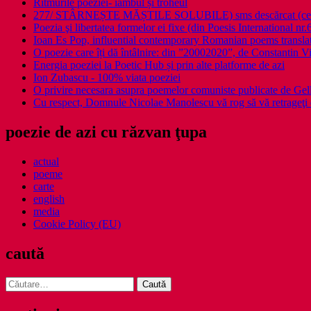
Ritmurile poeziei- iambul și troheul
277/ STÂRNEȘTE MĂȘTILE SOLUBILE) sms descărcat (ce a î
Poezia şi libertatea formelor ei fixe (din Poesis International nr.
Ioan Es Pop, influential contemporary Romanian poems translat
O poezie care îți dă întâlnire: din ”20002020”, de Constantin V
Energia poeziei la Poetic Hub și prin alte platforme de azi
Ion Zubascu - 100% viata poeziei
O privire necesara asupra poemelor comuniste publicate de Ge
Cu respect, Domnule Nicolae Manolescu vă rog să vă retrageţi 
poezie de azi cu răzvan ţupa
actual
poeme
carte
english
media
Cookie Policy (EU)
caută
Caută
după: