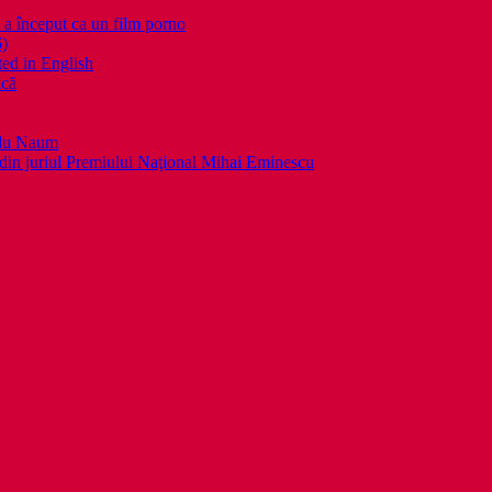
nceput ca un film porno
6)
ed in English
ică
llu Naum
din juriul Premiului Naţional Mihai Eminescu