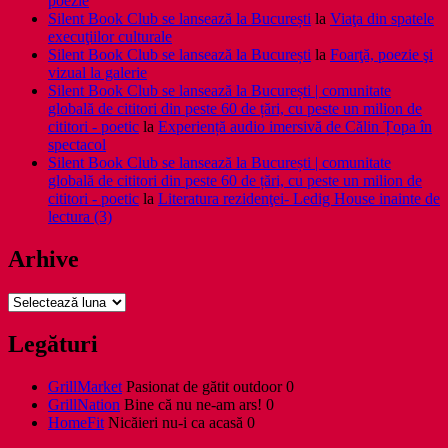
poezie
Silent Book Club se lansează la București
la
Viaţa din spatele
execuţiilor culturale
Silent Book Club se lansează la București
la
Foarţă, poezie şi
vizual la galerie
Silent Book Club se lansează la București | comunitate
globală de cititori din peste 60 de țări, cu peste un milion de
cititori - poetic
la
Experiență audio imersivă de Călin Țopa în
spectacol
Silent Book Club se lansează la București | comunitate
globală de cititori din peste 60 de țări, cu peste un milion de
cititori - poetic
la
Literatura rezidenţei- Ledig House inainte de
lectura (3)
Arhive
Arhive
Legături
GrillMarket
Pasionat de gătit outdoor 0
GrillNation
Bine că nu ne-am ars! 0
HomeFit
Nicăieri nu-i ca acasă 0