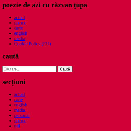
poezie de azi cu răzvan ţupa
actual
poeme
carte
english
media
Cookie Policy (EU)
caută
Caută
după:
secţiuni
actual
carte
english
media
personal
poeme
util