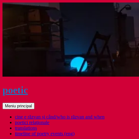
Sari
la
conținut
poetic
Caută
Meniu principal
cine e răzvan și când/who is răzvan and when
poetici relaţionale
translations
timeline of poetry events (eng)