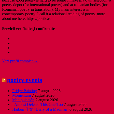
because good poetry is hard to be found I make my own selection at
poetry depot (for international poetry) and at romanian bodies (for
Romanian poetry in translation). My main interest is in
contemporary poetry. I call it a relational reading of poetry. more
about me here: https://poetic.ro
Servicii verificate și confirmate
Vezi profil complet →
poetry events
Fridge Painting
7 august 2026
Momentum
7 august 2026
Manipulación
7 august 2026
I Almost Deleted This One Too
7 august 2026
Haibun 俳文 [Diary of a Madman]
6 august 2026