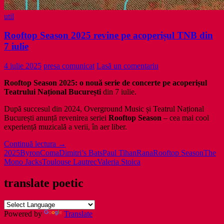
util
Rooftop Season 2025 revine pe acoperișul TNB din
7 iulie
4 iulie 2025
presa comunicat
Lasă un comentariu
Rooftop Season 2025: o nouă serie de concerte pe acoperișul
Teatrului Național București
din 7 iulie.
După succesul din 2024, Overground Music și Teatrul Național
București anunță revenirea seriei
Rooftop Season
– cea mai cool
experiență muzicală a verii, în aer liber.
Rooftop
Continuă lectura
→
Season
2025
Byron
Coma
Dimitri’s Bats
Paul Tihan
Rana
Rooftop Season
The
2025
Mono Jacks
Toulouse Lautrec
Valeria Stoica
revine
pe
translate poetic
acoperișul
TNB
din
Powered by
Translate
7