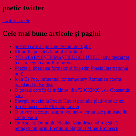
poetic twitter
Twiturile mele
Cele mai bune articole și pagini
poemul care a ajuns pe terenul de rugby
Ritmurile poeziei- iambul și troheul
277/ STÂRNEȘTE MĂȘTILE SOLUBILE) sms descărcat
(ce a început ca un film porno
Poezia şi libertatea formelor ei fixe (din Poesis International
nr.6)
Ioan Es Pop, influential contemporary Romanian poems
translated in English
O poezie care îți dă întâlnire: din ”20002020”, de Constantin
Vică
Energia poeziei la Poetic Hub și prin alte platforme de azi
Ion Zubascu - 100% viata poeziei
O privire necesara asupra poemelor comuniste publicate de
Gellu Naum
Cu respect, Domnule Nicolae Manolescu vă rog să vă
retrageţi din juriul Premiului Naţional Mihai Eminescu