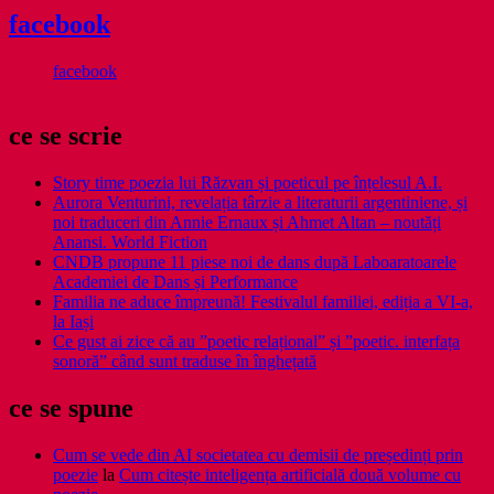
facebook
facebook
ce se scrie
Story time poezia lui Răzvan și poeticul pe înțelesul A.I.
Aurora Venturini, revelația târzie a literaturii argentiniene, și
noi traduceri din Annie Ernaux și Ahmet Altan – noutăți
Anansi. World Fiction
CNDB propune 11 piese noi de dans după Laboaratoarele
Academiei de Dans și Performance
Familia ne aduce împreună! Festivalul familiei, ediția a VI-a,
la Iași
Ce gust ai zice că au ”poetic relațional” și ”poetic. interfața
sonoră” când sunt traduse în înghețată
ce se spune
Cum se vede din AI societatea cu demisii de președinți prin
poezie
la
Cum citește inteligența artificială două volume cu