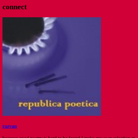
iulie
connect
razvan