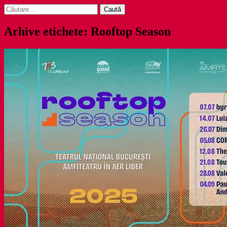
Caută
după:
Arhive etichete: Rooftop Season