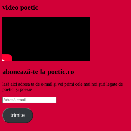
video poetic
abonează-te la poetic.ro
lasă aici adresa ta de e-mail şi vei primi cele mai noi ştiri legate de
poetici şi poezie
Adresă
email
trimite