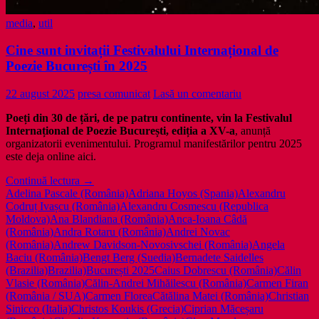
media
,
util
Cine sunt invitații Festivalului Internațional de
Poezie București în 2025
22 august 2025
presa comunicat
Lasă un comentariu
Poeți din 30 de țări, de pe patru continente, vin la Festivalul
Internațional de Poezie București, ediția a XV-a
, anunță
organizatorii evenimentului. Programul manifestărilor pentru 2025
este deja online aici.
Cine
Continuă lectura
→
sunt
Adelina Pascale (România)
Adriana Hoyos (Spania)
Alexandru
invitații
Codruț Ivașcu (România)
Alexandru Cosmescu (Republica
Festivalului
Moldova)
Ana Blandiana (România)
Anca-Ioana Câdă
Internațional
(România)
Andra Rotaru (România)
Andrei Novac
de
(România)
Andrew Davidson-Novosivschei (România)
Angela
Poezie
Baciu (România)
Bengt Berg (Suedia)
Bernadete Saidelles
București
(Brazilia)
Brazilia)
București 2025
Caius Dobrescu (România)
Călin
în
Vlasie (România)
Călin-Andrei Mihăilescu (România)
Carmen Firan
2025
(România / SUA)
Carmen Florea
Cătălina Matei (România)
Christian
Sinicco (Italia)
Christos Koukis (Grecia)
Ciprian Măceșaru