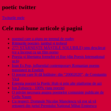
poetic twitter
Twiturile mele
Cele mai bune articole și pagini
poemul care a ajuns pe terenul de rugby
Ritmurile poeziei- iambul și troheul
277/ STÂRNEȘTE MĂȘTILE SOLUBILE) sms descărcat
(ce a început ca un film porno
Poezia şi libertatea formelor ei fixe (din Poesis International
nr.6)
Ioan Es Pop, influential contemporary Romanian poems
translated in English
O poezie care îți dă întâlnire: din ”20002020”, de Constantin
Vică
Energia poeziei la Poetic Hub și prin alte platforme de azi
Ion Zubascu - 100% viata poeziei
O privire necesara asupra poemelor comuniste publicate de
Gellu Naum
Cu respect, Domnule Nicolae Manolescu vă rog să vă
retrageţi din juriul Premiului Naţional Mihai Eminescu