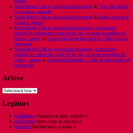
poezie
Silent Book Club se lansează la București
la
Viaţa din spatele
execuţiilor culturale
Silent Book Club se lansează la București
la
Foarţă, poezie şi
vizual la galerie
Silent Book Club se lansează la București | comunitate
globală de cititori din peste 60 de țări, cu peste un milion de
cititori - poetic
la
Experiență audio imersivă de Călin Țopa în
spectacol
Silent Book Club se lansează la București | comunitate
globală de cititori din peste 60 de țări, cu peste un milion de
cititori - poetic
la
Literatura rezidenţei- Ledig House inainte de
lectura (3)
Arhive
Arhive
Legături
GrillMarket
Pasionat de gătit outdoor 0
GrillNation
Bine că nu ne-am ars! 0
HomeFit
Nicăieri nu-i ca acasă 0