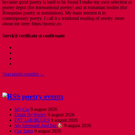
because good poetry is hard to be found I make my own selection at
poetry depot (for international poetry) and at romanian bodies (for
Romanian poetry in translation). My main interest is in
contemporary poetry. I call it a relational reading of poetry. more
about me here: https://poetic.ro
Servicii verificate și confirmate
Vezi profil complet →
poetry events
My Car
9 august 2026
Death By Poetry
9 august 2026
FAT JAB BLUES
9 august 2026
My Mermaid And Me
9 august 2026
Our Eden
9 august 2026