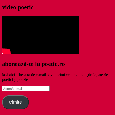
video poetic
abonează-te la poetic.ro
lasă aici adresa ta de e-mail şi vei primi cele mai noi ştiri legate de
poetici şi poezie
Adresă
email
trimite