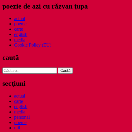
poezie de azi cu răzvan ţupa
actual
poeme
carte
english
media
Cookie Policy (EU)
caută
Caută
după:
secţiuni
actual
carte
english
media
personal
poeme
util