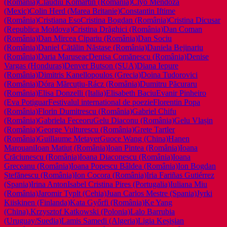
(România)
Claudiu Komartin (România)
Clyo Mendoza
(Mexic)
Colin Herd (Marea Britanie)
Constantin Iftime
(România)
Cristiana Eso
Cristina Bogdan (România)
Cristina Dicusar
(Republica Moldova)
Cristina Drăghici (România)
Dan Coman
(România)
Dan Mircea Cipariu (România)
Dan Sociu
(România)
Daniel Cătălin Năstase (România)
Daniela Bejinariu
(România)
Daria Maruseac
Denisa Comănescu (România)
Denise
Vargas (Honduras)
Denver Butson (SUA)
Diana Iepure
(România)
Dimitris Kanellopoulos (Grecia)
Doina Tudorovici
(România)
Dóra Mărcuțiu-Rácz (România)
Dumitru Păcuraru
(România)
Elisa Donzelli (Italia)
Elisabeth Baciu
Evanir Pinheiro
(Eva Potiguar
Festivalul international de poezie
Florentin Popa
(România)
Florin Dumitrescu (România)
Gabriel Chifu
(România)
Gabriela Feceoru
Gelu Diaconu (România)
Gelu Vlașin
(România)
George Vulturescu (România)
Grete Tartler
(România)
Guillaume Metayer
Guoce Wang (China)
Hanen
Marouani
Ioan Matiuț (România)
Ioan Pintea (România)
Ioana
Crăciunescu (România)
Ioana Diaconescu (România)
Ioana
Greceanu (România)
Ioana Popescu Bâldea (România)
Ion Bogdan
Ștefănescu (România)
Ion Cocora (România)
Iria Fariñas Gutiérrez
(Spania)
Irina Anton
Isabel Cristina Pires (Portugalia)
Iuliana Miu
(România)
Jaromir Typlt (Cehia)
Juan Carlos Mestre (Spania)
Jyrki
Kiiskinen (Finlanda)
Kata Győrfi (România)
Ke Yang
(China).
Krzysztof Katkowski (Polonia)
Lalo Barrubia
(Uruguay/Suedia)
Lamis Samedi (Algeria)
Ligia Keșișian