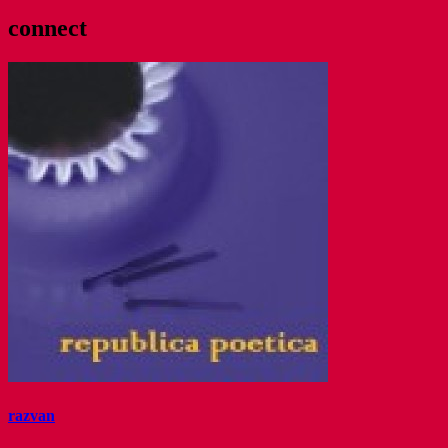
connect
razvan