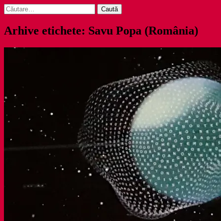
Caută
după:
Arhive etichete: Savu Popa (România)