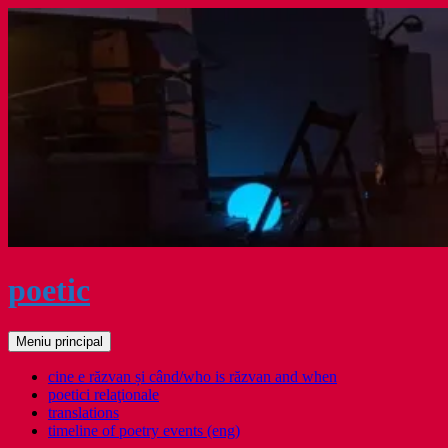
Sari
la
conținut
poetic
Caută
Meniu principal
cine e răzvan și când/who is răzvan and when
poetici relaţionale
translations
timeline of poetry events (eng)