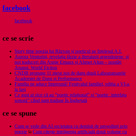
facebook
facebook
ce se scrie
Story time poezia lui Răzvan și poeticul pe înțelesul A.I.
Aurora Venturini, revelația târzie a literaturii argentiniene, și
noi traduceri din Annie Ernaux și Ahmet Altan – noutăți
Anansi. World Fiction
CNDB propune 11 piese noi de dans după Laboaratoarele
Academiei de Dans și Performance
Familia ne aduce împreună! Festivalul familiei, ediția a VI-a,
la Iași
Ce gust ai zice că au ”poetic relațional” și ”poetic. interfața
sonoră” când sunt traduse în înghețată
ce se spune
Cum se vede din AI societatea cu demisii de președinți prin
poezie
la
Cum citește inteligența artificială două volume cu