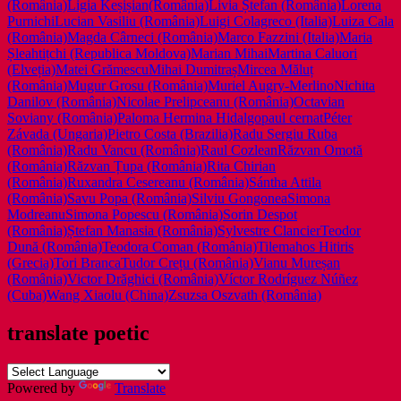
(România)
Ligia Keșișian(România)
Livia Ștefan (România)
Lorena
Purnichi
Lucian Vasiliu (România)
Luigi Colagreco (Italia)
Luiza Cala
(România)
Magda Cârneci (România)
Marco Fazzini (Italia)
Maria
Șleahtițchi (Republica Moldova)
Marian Mihai
Martina Caluori
(Elveția)
Matei Grămescu
Mihai Dumitraș
Mircea Măluț
(România)
Mugur Grosu (România)
Muriel Augry-Merlino
Nichita
Danilov (România)
Nicolae Prelipceanu (România)
Octavian
Soviany (România)
Paloma Hermina Hidalgo
paul cernat
Péter
Závada (Ungaria)
Pietro Costa (Brazilia)
Radu Sergiu Ruba
(România)
Radu Vancu (România)
Raul Cozlean
Răzvan Omotă
(România)
Răzvan Țupa (România)
Rita Chirian
(România)
Ruxandra Cesereanu (România)
Sántha Attila
(România)
Savu Popa (România)
Silviu Gongonea
Simona
Modreanu
Simona Popescu (România)
Sorin Despot
(România)
Ștefan Manasia (România)
Sylvestre Clancier
Teodor
Dună (România)
Teodora Coman (România)
Tilemahos Hitiris
(Grecia)
Tori Branca
Tudor Crețu (România)
Vianu Mureșan
(România)
Victor Drăghici (România)
Víctor Rodríguez Núñez
(Cuba)
Wang Xiaolu (China)
Zsuzsa Oszvath (România)
translate poetic
Powered by
Translate