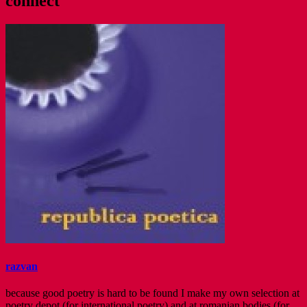
connect
&
Frank
Sinatra
razvan
because good poetry is hard to be found I make my own selection at
poetry depot (for international poetry) and at romanian bodies (for