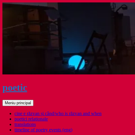
Sari
la
conținut
poetic
Caută
Meniu principal
cine e răzvan și când/who is răzvan and when
poetici relaţionale
translations
timeline of poetry events (eng)