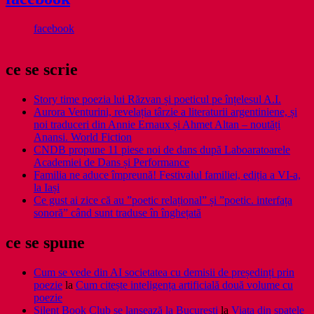
facebook
ce se scrie
Story time poezia lui Răzvan și poeticul pe înțelesul A.I.
Aurora Venturini, revelația târzie a literaturii argentiniene, și
noi traduceri din Annie Ernaux și Ahmet Altan – noutăți
Anansi. World Fiction
CNDB propune 11 piese noi de dans după Laboaratoarele
Academiei de Dans și Performance
Familia ne aduce împreună! Festivalul familiei, ediția a VI-a,
la Iași
Ce gust ai zice că au ”poetic relațional” și ”poetic. interfața
sonoră” când sunt traduse în înghețată
ce se spune
Cum se vede din AI societatea cu demisii de președinți prin
poezie
la
Cum citește inteligența artificială două volume cu
poezie
Silent Book Club se lansează la București
la
Viaţa din spatele