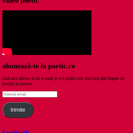
video poetic
abonează-te la poetic.ro
lasă aici adresa ta de e-mail şi vei primi cele mai noi ştiri legate de
poetici şi poezie
Adresă
email
trimite
facebook