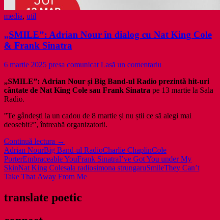
media
,
util
„SMILE”: Adrian Nour în dialog cu Nat King Cole
& Frank Sinatra
6 martie 2025
presa comunicat
Lasă un comentariu
„SMILE”:
Adrian Nour și Big Band-ul Radio prezintă
hit-uri
cântate de Nat King Cole sau Frank Sinatra
pe 13 martie la Sala
Radio.
”Te gândești la un cadou de 8 martie și nu știi ce să alegi mai
deosebit?”, întreabă organizatorii.
„SMILE”:
Continuă lectura
→
Adrian
Adrian Nour
Big Band-ul Radio
Charlie Chaplin
Cole
Nour
Porter
Embraceable You
Frank Sinatra
I’ve Got You under My
în
Skin
Nat King Cole
sala radio
simona strungaru
Smile
They Can’t
dialog
Take That Away From Me
cu
Nat
translate poetic
King
Cole