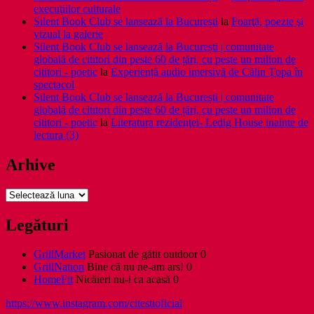
execuţiilor culturale
Silent Book Club se lansează la București
la
Foarţă, poezie şi
vizual la galerie
Silent Book Club se lansează la București | comunitate
globală de cititori din peste 60 de țări, cu peste un milion de
cititori - poetic
la
Experiență audio imersivă de Călin Țopa în
spectacol
Silent Book Club se lansează la București | comunitate
globală de cititori din peste 60 de țări, cu peste un milion de
cititori - poetic
la
Literatura rezidenţei- Ledig House inainte de
lectura (3)
Arhive
Arhive
Legături
GrillMarket
Pasionat de gătit outdoor 0
GrillNation
Bine că nu ne-am ars! 0
HomeFit
Nicăieri nu-i ca acasă 0
https://www.instagram.com/citestioficial