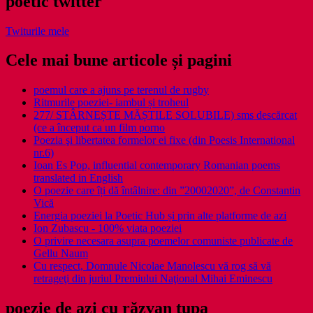
poetic twitter
Twiturile mele
Cele mai bune articole și pagini
poemul care a ajuns pe terenul de rugby
Ritmurile poeziei- iambul și troheul
277/ STÂRNEȘTE MĂȘTILE SOLUBILE) sms descărcat
(ce a început ca un film porno
Poezia şi libertatea formelor ei fixe (din Poesis International
nr.6)
Ioan Es Pop, influential contemporary Romanian poems
translated in English
O poezie care îți dă întâlnire: din ”20002020”, de Constantin
Vică
Energia poeziei la Poetic Hub și prin alte platforme de azi
Ion Zubascu - 100% viata poeziei
O privire necesara asupra poemelor comuniste publicate de
Gellu Naum
Cu respect, Domnule Nicolae Manolescu vă rog să vă
retrageţi din juriul Premiului Naţional Mihai Eminescu
poezie de azi cu răzvan ţupa