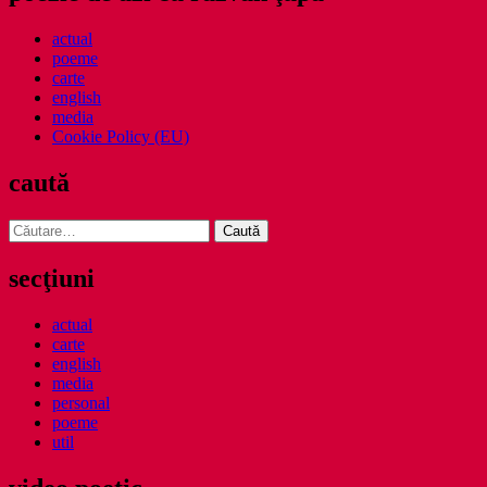
actual
poeme
carte
english
media
Cookie Policy (EU)
caută
Caută
după:
secţiuni
actual
carte
english
media
personal
poeme
util