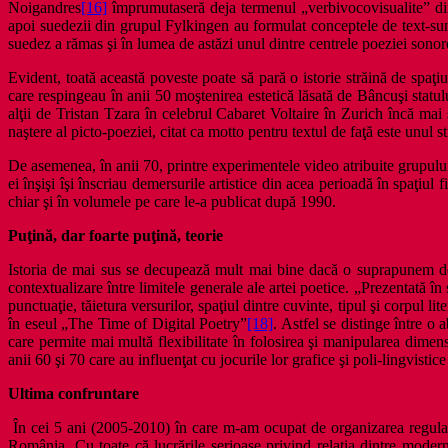
Noigandres
[16]
împrumutaseră deja termenul „verbivocovisualite” din
apoi suedezii din grupul Fylkingen au formulat conceptele de text-s
suedez a rămas şi în lumea de astăzi unul dintre centrele poeziei sonor
Evident, toată această poveste poate să pară o istorie străină de spaţi
care respingeau în anii 50 moştenirea estetică lăsată de Bâncuşi statulu
alţii de Tristan Tzara în celebrul Cabaret Voltaire în Zurich încă mai
naştere al picto-poeziei, citat ca motto pentru textul de faţă este unu
De asemenea, în anii 70, printre experimentele video atribuite grupu
ei înşişi îşi înscriau demersurile artistice din acea perioadă în spaţiu
chiar şi în volumele pe care le-a publicat după 1990.
Puţină, dar foarte puţină, teorie
Istoria de mai sus se decupează mult mai bine dacă o suprapunem dezv
contextualizare între limitele generale ale artei poetice. „Prezentată în
punctuaţie, tăietura versurilor, spaţiul dintre cuvinte, tipul şi corpul l
în eseul „The Time of Digital Poetry”
[18]
. Astfel se distinge între o
care permite mai multă flexibilitate în folosirea şi manipularea d
anii 60 şi 70 care au influenţat cu jocurile lor grafice şi poli-lingvist
Ultima confruntare
În cei 5 ani (2005-2010) în care m-am ocupat de organizarea regulată
România. Cu toate că lucrările serioase privind relaţia dintre mode