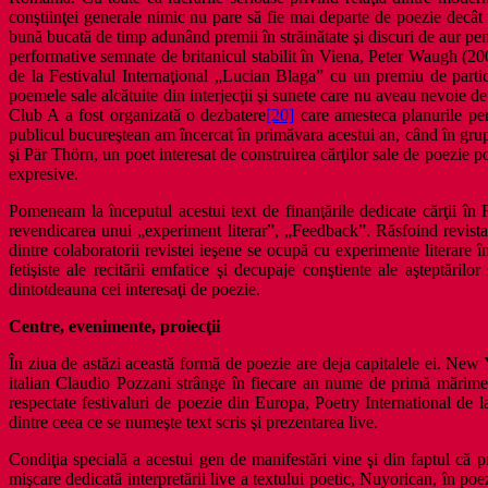
conştiinţei generale nimic nu pare să fie mai departe de poezie decât
bună bucată de timp adunând premii în străinătate şi discuri de aur pent
performative semnate de britanicul stabilit în Viena, Peter Waugh (20
de la Festivalul Internaţional „Lucian Blaga” cu un premiu de partic
poemele sale alcătuite din interjecţii şi sunete care nu aveau nevoie d
Club A a fost organizată o dezbatere
[20]
care amesteca planurile per
publicul bucureştean am încercat în primăvara acestui an, când în grupu
şi Pär Thörn, un poet interesat de construirea cărţilor sale de poezie po
expresive.
Pomeneam la începutul acestui text de finanţările dedicate cărţii în 
revendicarea unui „experiment literar”, „Feedback”. Răsfoind revista,
dintre colaboratorii revistei ieşene se ocupă cu experimente literare î
fetişiste ale recitării emfatice şi decupaje conştiente ale aşteptări
dintotdeauna cei interesaţi de poezie.
Centre, evenimente, proiecţii
În ziua de astăzi această formă de poezie are deja capitalele ei. New 
italian Claudio Pozzani strânge în fiecare an nume de primă mărime 
respectate festivaluri de poezie din Europa, Poetry International de l
dintre ceea ce se numeşte text scris şi prezentarea live.
Condiţia specială a acestui gen de manifestări vine şi din faptul că p
mişcare dedicată interpretării live a textului poetic, Nuyorican, în p