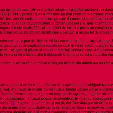
sau mai puţin muzicale în emisiuni adaptate spaţiului românesc, în două pă
re 2002 şi 2007, postul HBO a transmis nu mai putin de 6 sezoane (fie
ită formatul de emisiune-concurs pe care îl cunosc şi românii a fost ad
e dolari. Sigur că tradiţia recitării şi cântării poeziei şi-a spus cuvânt
singura femeie finalistă în sala de 2000 de locuri a primit ameninţări c
a prima ediţie, nu îmi pot aminti cine a câştigat şi niciun fel de arhivă 
e reducerea unor practici literare vii la concepte mai mult sau mai puţin
a genurilor şi de implicaţiile sociale pe care le vizau autorii integraţi s
ate că este greu să găsească cineva o referinţă serioasă care să fundament
a vârsta orală a literaturilor tradiţionale la condiţia scrisă a culturilor
 pentru a sesiza că nici măcar o singură lucrare din ultimii ani nu este al
rare se pare că un lucru nu a încetat să scape literaţilor: obligativitatea
e oral. Mai mult, în niciun moment de-a lungul istoriei scrise a literaturi
 limbilor vernaculare a reţinut un lung şir de rapsozi, jongleuri ori vil
performance” în cazul poeziei se identifică de altfel cu accepţiunea cea
 public”
[5]
. Sigur că publicul (ca şi poeţii) din România pot tresări ca l
mp din moment ce mulţi dintre cei ce se remarcau atunci în show-uri poeti
 problema abordării de faţă merită contrapusă acestei perspective poezia