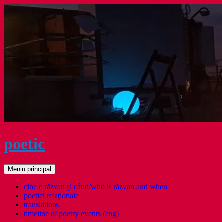
Sari
la
conținut
poetic
Caută
Meniu principal
cine e răzvan și când/who is răzvan and when
poetici relaţionale
translations
timeline of poetry events (eng)