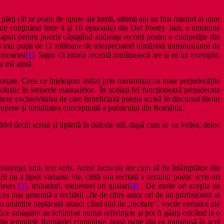
rţi cât se poate de opuse ale lumii, ultimii ani au fost martori ai unor
care conţinând între 4 şi 10 episoade) din Def Poetry Jam, o emisiune
aptat pentru poezie câştigând audienţe record pentru o competiţie din
ul nu mai puţin de 12 milioane de telespectatori urmărind transmisiunea de
u moartea
[1]
. Sigur că istoria recentă românească are şi ea un exemplu,
nu mă ajută.
 forţate. Ceea ce înţelegem astăzi prin romantism cu toate prejudecăţile
colastic în sertarele manualelor. În acelaşi fel funcţionează prejudecata
eze exclusivitatea de care beneficiază poezia scrisă în discursul literar
 europene şi timiditatea conceptuală a publicului din România.
tfel decât scrisă şi tipărită în dulcele stil, după cum se va vedea, deloc
 existenţei unui text scris. Acest lucru nu are cum să fie întâmplător din
i nu a lipsit varianta vie, citită sau recitată a textului poetic scris ori
eleurs
[3]
, trubaduri, menestrei ori guslari
[4]
. De multe ori aceştia au
 mai generală a recitării „fie de către autor ori de un profesionist al
a o amintire neplăcută atunci când aud de „recitare”, vocile emfatice ale
ce omagiale au schimbat numai referinţele şi pot fi găsiţi oricând la o
 din temniţele României comuniste, bună parte din ea transmisă în acel