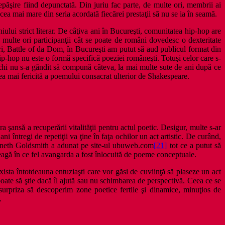
depăşire fiind depunctată. Din juriu fac parte, de multe ori, membrii ai
ea mai mare din seria acordată fiecărei prestaţii să nu se ia în seamă.
lui strict literar. De câţiva ani în Bucureşti, comunitatea hip-hop are
multe ori participanţii cât se poate de români dovedesc o dexteritate
ri, Battle of da Dom, în Bucureşti am putut să aud publicul format din
p-hop nu este o formă specifică poeziei româneşti. Totuşi celor care s-
chi nu s-a gândit să compună câteva, la mai multe sute de ani după ce
ea mai fericită a poemului consacrat ulterior de Shakespeare.
ra şansă a recuperării vitalităţii pentru actul poetic. Desigur, multe s-ar
i întregi de repetiţii va ţine în faţa ochilor un act artistic. De curând,
enneth Goldsmith a adunat pe site-ul ubuweb.com
[21]
tot ce a putut să
eagă în ce fel avangarda a fost înlocuită de poeme conceptuale.
xista întotdeauna entuziaşti care vor găsi de cuviinţă să plaseze un act
 poate să ştie dacă îl ajută sau nu schimbarea de perspectivă. Ceea ce se
 surpriza să descoperim zone poetice fertile şi dinamice, minuţios de
.