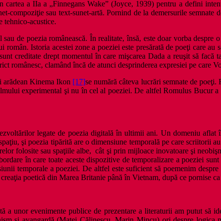
 cartea a IIa a „Finnegans Wake” (Joyce, 1939) pentru a defini intenţ
unet-compoziţie sau text-sunet-artă. Pornind de la demersurile semnat
e tehnico-acustice.
ul sau de poezia românească. În realitate, însă, este doar vorba despre o
i român. Istoria acestei zone a poeziei este presărată de poeţi care au sc
 sunt creditate drept momentul în care mişcarea Dada a reuşit să facă ta
l strict românesc, clamând încă de atunci desprinderea expresiei pe care 
lui arădean Kinema Ikon
[17]
se numără câteva lucrări semnate de poeţi. 
l filmului experimental şi nu în cel al poeziei. De altfel Romulus Bucur a 
oltărilor legate de poezia digitală în ultimii ani. Un domeniu aflat î
 spaţiu, şi poezia tipărită are o dimensiune temporală pe care scriitorii a
iterelor folosite sau spaţiile albe, cât şi prin mijloace inovatoare şi neo
 abordare în care toate aceste dispozitive de temporalizare a poeziei sun
imensiunii temporale a poeziei. De altfel este suficient să poemenim
ice creaţia poetică din Marea Britanie până în Vietnam, după ce pornise ca 
 a unor evenimente publice de prezentare a literaturii am putut să ide
rnism şi avangardă (Matei Călinescu, Marin Mincu) ori despre logica po