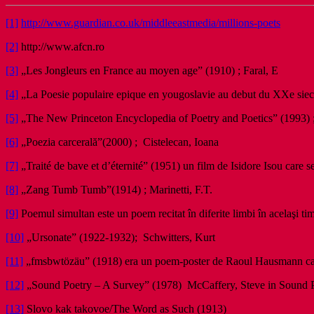
[1]
http://www.guardian.co.uk/middleeastmedia/millions-poets
[2]
http://www.afcn.ro
[3]
„Les Jongleurs en France au moyen age” (1910) ; Faral, E
[4]
„La Poesie populaire epique en yougoslavie au debut du XXe sie
[5]
„The New Princeton Encyclopedia of Poetry and Poetics” (1993) ;
[6]
„Poezia carcerală”(2000) ; Cistelecan, Ioana
[7]
„Traité de bave et d’éternité” (1951) un film de Isidore Isou care se
[8]
„Zang Tumb Tumb”(1914) ; Marinetti, F.T.
[9]
Poemul simultan este un poem recitat în diferite limbi în acelaşi timp 
[10]
„Ursonate” (1922-1932); Schwitters, Kurt
[11]
„fmsbwtözäu” (1918) era un poem-poster de Raoul Hausmann care s
[12]
„Sound Poetry – A Survey” (1978) McCaffery, Steve in Sound Po
[13]
Slovo kak takovoe/The Word as Such (1913)