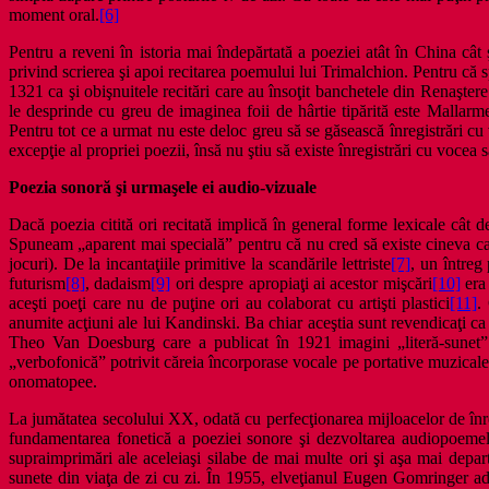
moment oral.
[6]
Pentru a reveni în istoria mai îndepărtată a poeziei atât în China cât
privind scrierea şi apoi recitarea poemului lui Trimalchion. Pentru că
1321 ca şi obişnuitele recitări care au însoţit banchetele din Renaşt
le desprinde cu greu de imaginea foii de hârtie tipărită este Mallarme.
Pentru tot ce a urmat nu este deloc greu să se găsească înregistrări cu 
excepţie al propriei poezii, însă nu ştiu să existe înregistrări cu vocea s
Poezia sonoră şi urmaşele ei audio-vizuale
Dacă poezia citită ori recitată implică în general forme lexicale cât 
Spuneam „aparent mai specială” pentru că nu cred să existe cineva care
jocuri). De la incantaţiile primitive la scandările lettriste
[7]
, un întreg
futurism
[8]
, dadaism
[9]
ori despre apropiaţi ai acestor mişcări
[10]
era 
aceşti poeţi care nu de puţine ori au colaborat cu artişti plastici
[11]
.
anumite acţiuni ale lui Kandinski. Ba chiar aceştia sunt revendicaţi ca
Theo Van Doesburg care a publicat în 1921 imagini „literă-sunet” 
„verbofonică” potrivit căreia încorporase vocale pe portative muzicale
onomatopee.
La jumătatea secolului XX, odată cu perfecţionarea mijloacelor de înre
fundamentarea fonetică a poeziei sonore şi dezvoltarea audiopoemelor
supraimprimări ale aceleiaşi silabe de mai multe ori şi aşa mai dep
sunete din viaţa de zi cu zi. În 1955, elveţianul Eugen Gomringer adop