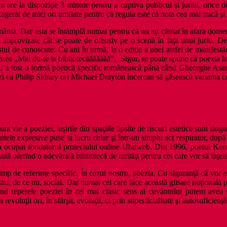
m are la dispoziţie 3 minute pentru a captiva publicul şi juriul, orice 
gerat de mici ori umflate pentru că regula este ca nota cea mai mică şi c
nia. Dar asta se întâmplă numai pentru că nu aţi căutat în afara domeniu
 improvizate cât se poate de ofensiv pe o scenă în faţa unui juriu. De 
ul de cunoscute. Cu ani în urmă, la o ediţie a unei astfel de manifestă
area „Mai du-te la bibliotecăăăăăăă”. Sigur, se poate spune că poezia hi
l nu a fost o formă poetică specific românească până când Gheorghe Asa
lezi ca Philip Sidney ori Michael Drayton încercau să găsească varianta c
vie a poeziei, ieşirile din spaţiile lipsite de riscuri estetice sunt singu
ele expresive puse la lucru chiar şi într-un simplu act respirator, după an
 l-a ocupat fondatorul proiectului online Ubuweb. Din 1996, poetul K
ă oferind o adevărată bibliotecă de rarităţi pentru cei care vor să înţel
câmp de referinţe specific. În cazul nostru, poezia. Cu siguranţă că vor e
c sau, de ce nu, social. Dar numai cel care face această glisare noţională
sind reperele poeziei în cel mai clasic sens al cuvântului putem avea
voluţii ori, în sfârşit, evoluţii, ci prin superficialitate şi autosuficienţă