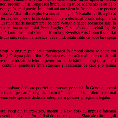
re autori precum Chris Tanasescu împreună cu trupa Margento le au de o
rezenţei în actul poetic. În ultimii ani am văzut în România acte poetice
esta, la Alba Iulia, exploziva autoare maghiară Katalin Ladik a plecat
stival de poezie la Bratislava, unde a electrizat o sală arhiplină cu
cului stupefiat de interpretarea pe care Waugh o dădea poemelor sale, în
iparea bucureşteanului Peter Sragher. O satisfacţie deosebită faţă de
borări între Institutul Cultural Român şi Swedish Arts Council s-a aflat
e cuvinte, secţiuni alfabetice, devenind, odată citite cu voce tare spaţii
uzaţi) o singură publicaţie românească în dreptul căreia se poate citi
oi şi Golgota pătimirilor”. Surpriza este cu atât mai mare cu cât unii
e dintre idolatriile felurite pentru forme de hârtie cuminţi ori asumări
i, continuă, pendulare între stupoare şi fascinaţie pe care şi-o asumă
e de amploare dedicate poeziei interpretate pe scenă. În Genova, poetul
stivalul pe care îl organiza tocmai în Japonia. Unul dintre cele mai
imente speciale dedicate interpretării poeziei şi regăsirii legăturilor
erare. Poeţi din Puerto-Rico, stabiliţi la New York au impus o întreagă
devenit o adevărată formă fixă de concurs poetic, Slam ale cărui reguli