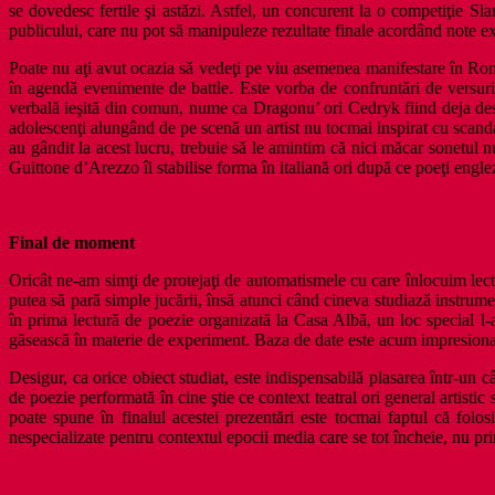
se dovedesc fertile şi astăzi. Astfel, un concurent la o competiţie Sla
publicului, care nu pot să manipuleze rezultate finale acordând note exa
Poate nu aţi avut ocazia să vedeţi pe viu asemenea manifestare în Româ
în agendă evenimente de battle. Este vorba de confruntări de versuri
verbală ieşită din comun, nume ca Dragonu’ ori Cedryk fiind deja dest
adolescenţi alungând de pe scenă un artist nu tocmai inspirat cu scand
au gândit la acest lucru, trebuie să le amintim că nici măcar sonetu
Guittone d’Arezzo îi stabilise forma în italiană ori după ce poeţi eng
Final de moment
Oricât ne-am simţi de protejaţi de automatismele cu care înlocuim lectura 
putea să pară simple jucării, însă atunci când cineva studiază instrument
în prima lectură de poezie organizată la Casa Albă, un loc special
găsească în materie de experiment. Baza de date este acum impresionant
Desigur, ca orice obiect studiat, este indispensabilă plasarea într-un 
de poezie performată în cine ştie ce context teatral ori general artisti
poate spune în finalul acestei prezentări este tocmai faptul că folo
nespecializate pentru contextul epocii media care se tot încheie, nu prin re