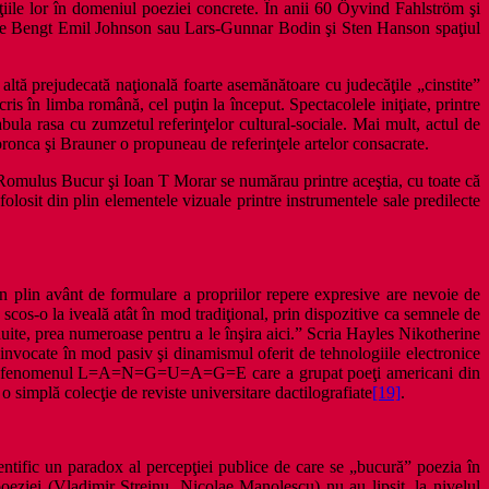
iile lor în domeniul poeziei concrete. În anii 60 Öyvind Fahlström şi
e de Bengt Emil Johnson sau Lars-Gunnar Bodin şi Sten Hanson spaţiul
 altă prejudecată naţională foarte asemănătoare cu judecăţile „cinstite”
ris în limba română, cel puţin la început. Spectacolele iniţiate, printre
bula rasa cu zumzetul referinţelor cultural-sociale. Mai mult, actul de
Voronca şi Brauner o propuneau de referinţele artelor consacrate.
Romulus Bucur şi Ioan T Morar se numărau printre aceştia, cu toate că
folosit din plin elementele vizuale printre instrumentele sale predilecte
n plin avânt de formulare a propriilor repere expresive are nevoie de
u scos-o la iveală atât în mod tradiţional, prin dispozitive ca semnele de
bişnuite, prea numeroase pentru a le înşira aici.” Scria Hayles Nikotherine
t invocate în mod pasiv şi dinamismul oferit de tehnologiile electronice
 despre fenomenul L=A=N=G=U=A=G=E care a grupat poeţi americani din
o simplă colecţie de reviste universitare dactilografiate
[19]
.
ntific un paradox al percepţiei publice de care se „bucură” poezia în
eziei (Vladimir Streinu, Nicolae Manolescu) nu au lipsit, la nivelul