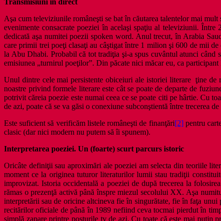
Transmisiuni în direct
Aşa cum televiziunile româneşti se bat în căutarea talentelor mai mult 
evenimente consacrate poeziei în acelaşi spaţiu al televiziunii. Înt
dedicată aşa numitei poezii spoken word. Anul trecut, în Arabia Saud
care primii trei poeţi clasaţi au câştigat între 1 milion şi 600 de mii d
la Abu Dhabi. Probabil că tot tradiţia şi-a spus cuvântul atunci când 
emisiunea „turnirul poeţilor”. Din păcate nici măcar eu, ca participant l
Unul dintre cele mai persistente obiceiuri ale istoriei literare ţine d
noastre privind formele literare este cât se poate de departe de fuziune
potrivit căreia poezie este numai ceea ce se poate citi pe hârtie. Cu to
de azi, poate că se va găsi o conexiune subconştientă între trecerea de l
Este suficient să verificăm listele româneşti de finanţări
[2]
pentru carte
clasic (dar nici modern nu putem să îi spunem).
Interpretarea poeziei. Un (foarte) scurt parcurs istoric
Oricâte definiţii sau aproximări ale poeziei am selecta din teoriile lite
moment ce la originea tuturor literaturilor lumii stau tradiţii constituit
improvizat. Istoria occidentală a poeziei de după trecerea la folosirea
rămas o prezenţă activă până înspre miezul secolului XX. Aşa numitul „
interpretării sau de oricine altcineva fie în singurătate, fie în faţa unui
recitărilor oficiale de până în 1989 nefiind ceva tocmai pierdut în ti
simplă zapare printre posturile tv de azi. Cu toate că este mai puţin