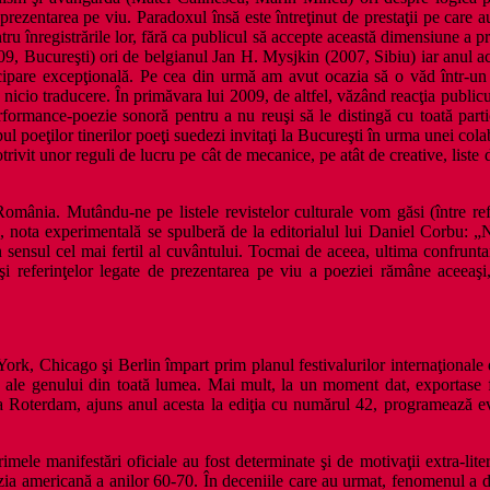
 prezentarea pe viu. Paradoxul însă este întreţinut de prestaţii pe ca
ru înregistrările lor, fără ca publicul să accepte această dimensiune a p
09, Bucureşti) ori de belgianul Jan H. Mysjkin (2007, Sibiu) iar anul ac
ipare excepţională. Pe cea din urmă am avut ocazia să o văd într-un fe
e nicio traducere. În primăvara lui 2009, de altfel, văzând reacţia publi
formance-poezie sonoră pentru a nu reuşi să le distingă cu toată partic
l poeţilor tinerilor poeţi suedezi invitaţi la Bucureşti în urma unei cola
trivit unor reguli de lucru pe cât de mecanice, pe atât de creative, liste d
România. Mutându-ne pe listele revistelor culturale vom găsi (între ref
 nota experimentală se spulberă de la editorialul lui Daniel Corbu: „N
n sensul cel mai fertil al cuvântului. Tocmai de aceea, ultima confruntar
lor şi referinţelor legate de prezentarea pe viu a poeziei rămâne aceeaş
York, Chicago şi Berlin împart prim planul festivalurilor internaţional
ale genului din toată lumea. Mai mult, la un moment dat, exportase fe
a Roterdam, ajuns anul acesta la ediţia cu numărul 42, programează even
rimele manifestări oficiale au fost determinate şi de motivaţii extra-lit
oezia americană a anilor 60-70. În deceniile care au urmat, fenomenul a 