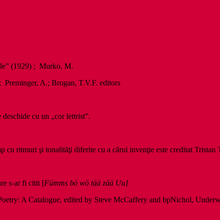
cle” (1929) ; Murko, M.
 Preminger, A.; Brogan, T.V.F. editors
 deschide cu un „cor lettrist”.
cu ritmuri şi tonalităţi diferite cu a cărui invenţie este creditat Tristan 
-ar fi citit [
Fümms bö wö tää zää Uu]
etry: A Catalogue, edited by Steve McCaffery and bpNichol, Underwi