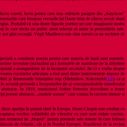
 lucru curent, lucru pentru care stau mărturie pasajele din „Satyricon”
mentariile care însoţeau versurile lui Dante timp de câteva secole după
lia. Probabil că una dintre figurile poetice pe care imaginarul nostru
 în care invita un public atent selectat să asiste la prezentările sale.
 pot găsi excepţii. Virgil Mazilescu este citat uneori ca un recitator de
specială o constituie poezia pentru care materia de bază sunt sunetele.
uvinte inventate (incluzând aici formulele de numărare de la diferitele
bişnuită a avangardelor de la începutul secolului, fie că e vorba despre
voarea cuvintelor articulate a fost unul dintre instrumentele impuse de
ltări şi demersurile futuriştilor ruşi (Hlebnikov, Krucenykh
[13]
) ca şi
 De această perioadă a începuturilor ţin şi conceptualizările olandezului
abstracte. În 1919, muzicianul Arthur Petronio dezvoltase o teorie
rept poeme abstracte, „modele sonore” care contau în cuvinte-ritmate si
 făcut apariţia în primul rând în Europa. Henri Chopin este creditat cu
aptarea vocilor, schimbări ale vitezelor cu care sunt redate cuvinte,
pus termenul de „biopsii” pentru poemele sale sonore în care folosea
incolo de Atlantic, cât şi în Nordul Europei. Brazilienii de la revista