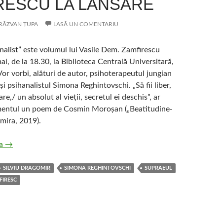
RESCU LA LANSARE
RĂZVAN ȚUPA
LASĂ UN COMENTARIU
nalist” este volumul lui Vasile Dem. Zamfirescu
mai, de la 18.30, la Biblioteca Centrală Universitară,
 Vor vorbi, alături de autor, psihoterapeutul jungian
și psihanalistul Simona Reghintovschi. „Să fii liber,
re,/ un absolut al vieții, secretul ei deschis”, ar
mentul un poem de Cosmin Moroșan („Beatitudine-
emira, 2019).
„Jurnal de psihanalist” de Vasile Dem. Zamfirescu la lansare
ra
→
SILVIU DRAGOMIR
SIMONA REGHINTOVSCHI
SUPRAEUL
FIRESC