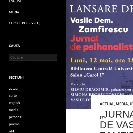
ENGLISH
MEDIA
COOKIE POLICY (EU)
CAUTĂ
Caută
după:
SECŢIUNI
actual
carte
english
ACTUAL
,
MEDIA
,
U
media
„JURNA
personal
DE VAS
poeme
util