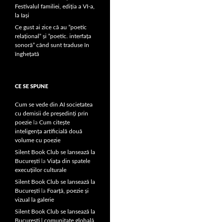
Festivalul familiei, ediția a VI-a,
la Iași
Ce gust ai zice că au ”poetic
relațional” și ”poetic. interfața
sonoră” când sunt traduse în
înghețată
CE SE SPUNE
Cum se vede din AI societatea
cu demisii de președinți prin
poezie
la
Cum citește
inteligența artificială două
volume cu poezie
Silent Book Club se lansează la
București
la
Viaţa din spatele
execuţiilor culturale
Silent Book Club se lansează la
București
la
Foarţă, poezie şi
vizual la galerie
Silent Book Club se lansează la
București | comunitate globală