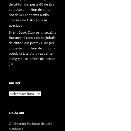
de cititori din peste 60 de țări,
cu peste un milion de cititori -
poetic
la
Experiență audio
imersivă de Călin Țopa în
spectacol
Silent Book Club se lansează la
București | comunitate globală
de cititori din peste 60 de țări,
cu peste un milion de cititori -
poetic
la
Literatura rezidenţei-
Ledig House inainte de lectura
(3)
ARHIVE
Arhive
LEGĂTURI
GrillMarket
Pasionat de gătit
outdoor 0