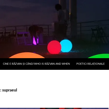
CINE E RĂZVAN ȘI CÂND/WHO IS RĂZVAN AND WHEN
POETICI RELAŢIONALE
: supraeul