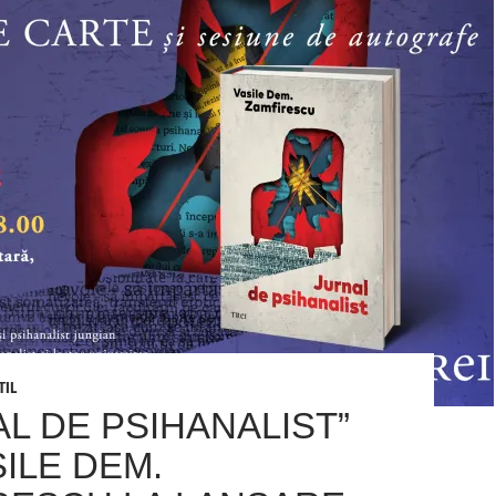
TIL
L DE PSIHANALIST”
ILE DEM.