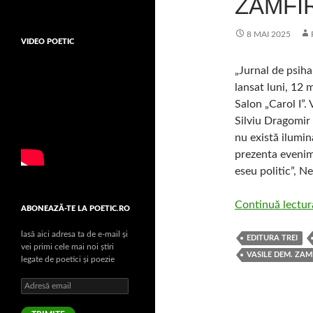
ZAMFI
8 MAI 2025
VIDEO POETIC
„Jurnal de psiha
lansat luni, 12 
Salon „Carol I”.
Silviu Dragomir 
nu există ilumina
prezenta eveni
eseu politic”, N
Continuă lectu
ABONEAZĂ-TE LA POETIC.RO
lasă aici adresa ta de e-mail şi
EDITURA TREI
vei primi cele mai noi ştiri
VASILE DEM. ZAM
legate de poetici şi poezie
Adresă
email