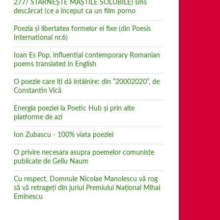
277/ STÂRNEȘTE MĂȘTILE SOLUBILE) sms
descărcat (ce a început ca un film porno
Poezia şi libertatea formelor ei fixe (din Poesis
International nr.6)
Ioan Es Pop, influential contemporary Romanian
poems translated in English
O poezie care îți dă întâlnire: din ”20002020”, de
Constantin Vică
Energia poeziei la Poetic Hub și prin alte
platforme de azi
Ion Zubascu - 100% viata poeziei
O privire necesara asupra poemelor comuniste
publicate de Gellu Naum
Cu respect, Domnule Nicolae Manolescu vă rog
să vă retrageţi din juriul Premiului Naţional Mihai
Eminescu