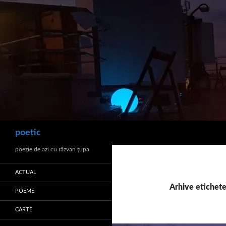
Sari
la
conținut
Caută
poetic
poezie de azi cu răzvan ţupa
ACTUAL
Arhive etichete
POEME
CARTE