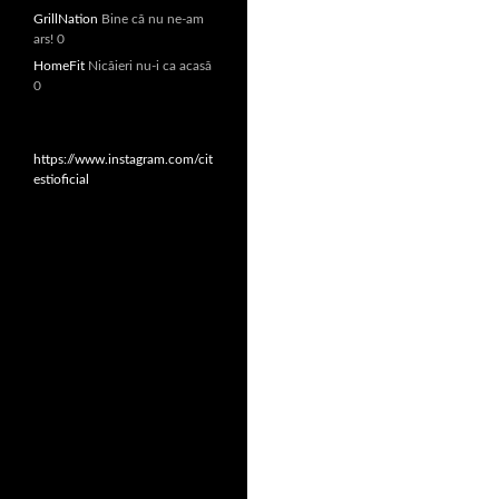
GrillNation
Bine că nu ne-am
ars! 0
HomeFit
Nicăieri nu-i ca acasă
0
https://www.instagram.com/cit
estioficial