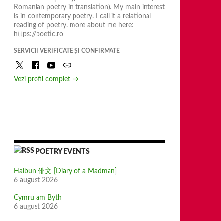
Romanian poetry in translation). My main interest
is in contemporary poetry. I call it a relational
reading of poetry. more about me here:
https://poetic.ro
SERVICII VERIFICATE ȘI CONFIRMATE
Vezi profil complet →
POETRY EVENTS
Haibun 俳文 [Diary of a Madman]
6 august 2026
Cymru am Byth
6 august 2026