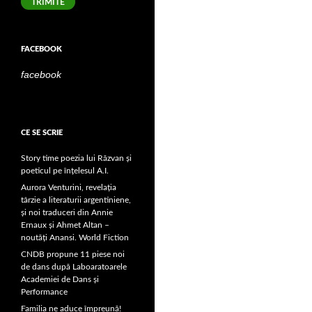
TRIMITE
FACEBOOK
facebook
CE SE SCRIE
Story time poezia lui Răzvan și
poeticul pe înțelesul A.I.
Aurora Venturini, revelația
târzie a literaturii argentiniene,
și noi traduceri din Annie
Ernaux și Ahmet Altan –
noutăți Anansi. World Fiction
CNDB propune 11 piese noi
de dans după Laboaratoarele
Academiei de Dans și
Performance
Familia ne aduce împreună!