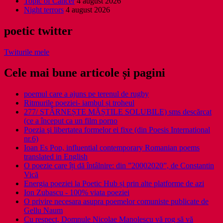
Topic of Cancer
4 august 2026
Night terrors
4 august 2026
poetic twitter
Twiturile mele
Cele mai bune articole și pagini
poemul care a ajuns pe terenul de rugby
Ritmurile poeziei- iambul și troheul
277/ STÂRNEȘTE MĂȘTILE SOLUBILE) sms descărcat
(ce a început ca un film porno
Poezia şi libertatea formelor ei fixe (din Poesis International
nr.6)
Ioan Es Pop, influential contemporary Romanian poems
translated in English
O poezie care îți dă întâlnire: din ”20002020”, de Constantin
Vică
Energia poeziei la Poetic Hub și prin alte platforme de azi
Ion Zubascu - 100% viata poeziei
O privire necesara asupra poemelor comuniste publicate de
Gellu Naum
Cu respect, Domnule Nicolae Manolescu vă rog să vă