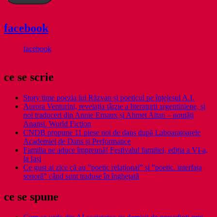
facebook
facebook
ce se scrie
Story time poezia lui Răzvan și poeticul pe înțelesul A.I.
Aurora Venturini, revelația târzie a literaturii argentiniene, și
noi traduceri din Annie Ernaux și Ahmet Altan – noutăți
Anansi. World Fiction
CNDB propune 11 piese noi de dans după Laboaratoarele
Academiei de Dans și Performance
Familia ne aduce împreună! Festivalul familiei, ediția a VI-a,
la Iași
Ce gust ai zice că au ”poetic relațional” și ”poetic. interfața
sonoră” când sunt traduse în înghețată
ce se spune