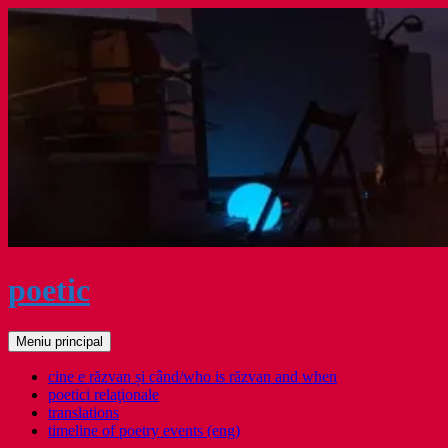
Sari
la
conținut
poetic
Caută
Meniu principal
cine e răzvan și când/who is răzvan and when
poetici relaţionale
translations
timeline of poetry events (eng)