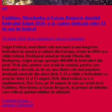
util
Faithless, Morcheeba și Goran Bregovic deschid
festivalul Sziget 2026: o zi- cadou dedicată celor 33
de ani de festival
30 aprilie 2026
presa comunicat
Lasă un comentariu
Sziget Festival, unul dintre cele mai mari și mai longevive
festivaluri de muzică și cultură din Europa, revine în 2026 cu o
ediție extinsă. Desfășurat anual pe Insula Óbuda din
Budapesta, Sziget atrage aproape 400.000 de festivalieri din
peste 70 de țări, printre care și mii de români, pentru care
festivalul a devenit, an de an, una dintre cele mai populare
destinații muzicale din afara țării. A 33-a ediție a festivalului va
avea loc între 11 și 15 august 2026, fiind extinsă cu o zi
suplimentară, Day Zero, pe 10 august, în care pe scenă urcă
Faithless, Morcheeba și Goran Bregovic, la prețuri ale biletelor
care reflectă spiritul edițiilor de altădată.
Faithless,
Continuă lectura
→
Morcheeba
program 2026
sziget
și