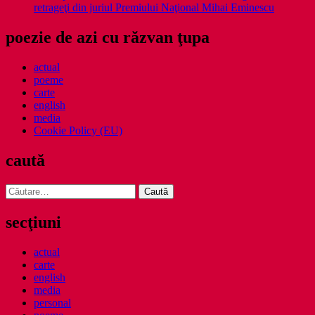
retrageţi din juriul Premiului Naţional Mihai Eminescu
poezie de azi cu răzvan ţupa
actual
poeme
carte
english
media
Cookie Policy (EU)
caută
Caută
după:
secţiuni
actual
carte
english
media
personal