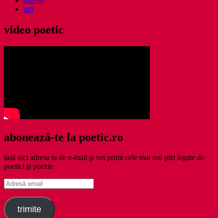
poeme
util
video poetic
abonează-te la poetic.ro
lasă aici adresa ta de e-mail şi vei primi cele mai noi ştiri legate de
poetici şi poezie
Adresă
email
trimite