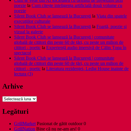
Cum se vede din AI societatea cu demisii de președinți prin
poezie
la
Cum citește inteligența artificială două volume cu
poezie
Silent Book Club se lansează la București
la
Viaţa din spatele
execuţiilor culturale
Silent Book Club se lansează la București
la
Foarţă, poezie şi
vizual la galerie
Silent Book Club se lansează la București | comunitate
globală de cititori din peste 60 de țări, cu peste un milion de
cititori - poetic
la
Experiență audio imersivă de Călin Țopa în
spectacol
Silent Book Club se lansează la București | comunitate
globală de cititori din peste 60 de țări, cu peste un milion de
cititori - poetic
la
Literatura rezidenţei- Ledig House inainte de
lectura (3)
Arhive
Arhive
Legături
GrillMarket
Pasionat de gătit outdoor 0
GrillNation
Bine că nu ne-am ars! 0