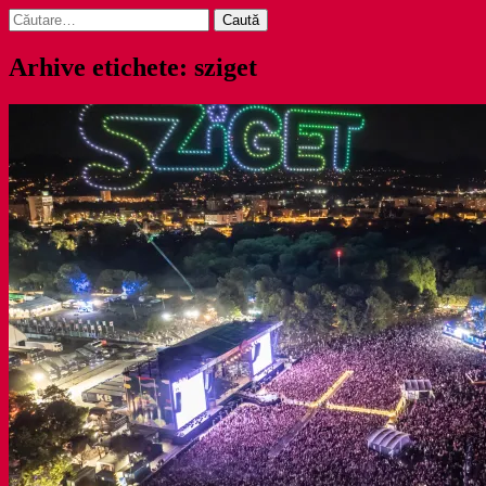
Caută
după:
Arhive etichete: sziget