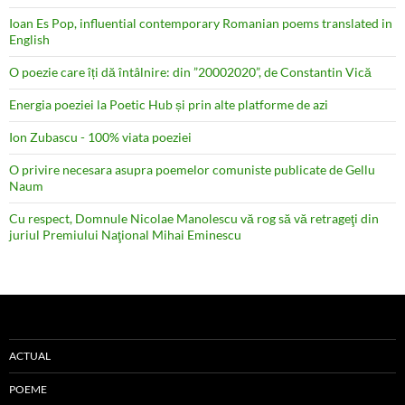
Ioan Es Pop, influential contemporary Romanian poems translated in
English
O poezie care îți dă întâlnire: din ”20002020”, de Constantin Vică
Energia poeziei la Poetic Hub și prin alte platforme de azi
Ion Zubascu - 100% viata poeziei
O privire necesara asupra poemelor comuniste publicate de Gellu
Naum
Cu respect, Domnule Nicolae Manolescu vă rog să vă retrageţi din
juriul Premiului Naţional Mihai Eminescu
ACTUAL
POEME