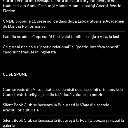
Aurora Venturini, revelația târzie a literaturii argentiniene, și noi
traduceri din Annie Ernaux și Ahmet Altan – noutăți Anansi. World
Fiction
CNDB propune 11 piese noi de dans după Laboaratoarele Academiei
de Dans și Performance
Familia ne aduce împreună! Festivalul familiei, ediția a VI-a, la Iași
Ce gust ai zice că au ”poetic relațional” și ”poetic. interfața sonoră”
când sunt traduse în înghețată
CE SE SPUNE
Cum se vede din AI societatea cu demisii de președinți prin poezie
la
Cum citește inteligența artificială două volume cu poezie
Silent Book Club se lansează la București
la
Viaţa din spatele
execuţiilor culturale
Silent Book Club se lansează la București
la
Foarţă, poezie şi vizual la
galerie