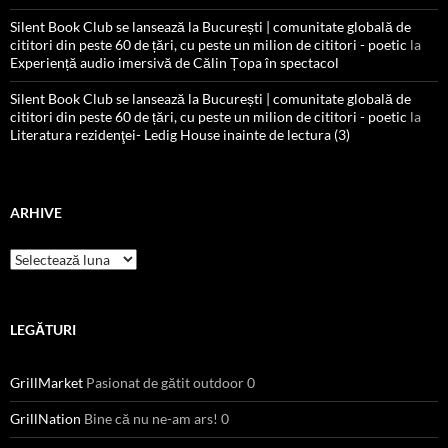
Silent Book Club se lansează la București | comunitate globală de
cititori din peste 60 de țări, cu peste un milion de cititori - poetic
la
Experiență audio imersivă de Călin Țopa în spectacol
Silent Book Club se lansează la București | comunitate globală de
cititori din peste 60 de țări, cu peste un milion de cititori - poetic
la
Literatura rezidenţei- Ledig House inainte de lectura (3)
ARHIVE
Arhive
LEGĂTURI
GrillMarket
Pasionat de gătit outdoor 0
GrillNation
Bine că nu ne-am ars! 0