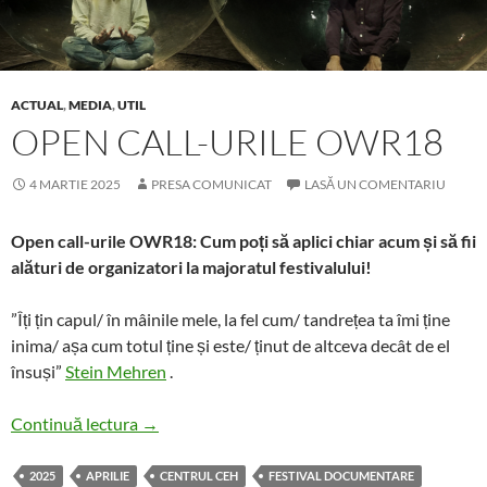
ACTUAL
,
MEDIA
,
UTIL
OPEN CALL-URILE OWR18
4 MARTIE 2025
PRESA COMUNICAT
LASĂ UN COMENTARIU
Open call-urile OWR18: Cum poți să aplici chiar acum și să fii
alături de organizatori la majoratul festivalului!
”Îți țin capul/ în mâinile mele, la fel cum/ tandrețea ta îmi ține
inima/ așa cum totul ține și este/ ținut de altceva decât de el
însuși”
Stein Mehren
.
Open call-urile OWR18
Continuă lectura
→
2025
APRILIE
CENTRUL CEH
FESTIVAL DOCUMENTARE