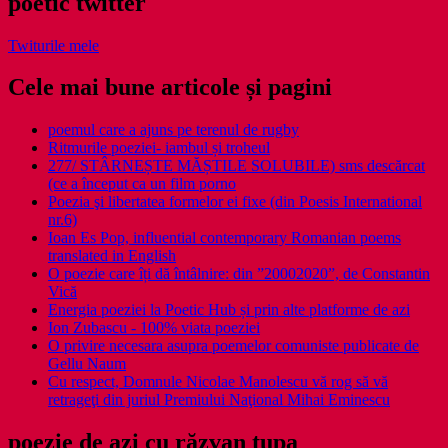
poetic twitter
Twiturile mele
Cele mai bune articole și pagini
poemul care a ajuns pe terenul de rugby
Ritmurile poeziei- iambul și troheul
277/ STÂRNEȘTE MĂȘTILE SOLUBILE) sms descărcat
(ce a început ca un film porno
Poezia şi libertatea formelor ei fixe (din Poesis International
nr.6)
Ioan Es Pop, influential contemporary Romanian poems
translated in English
O poezie care îți dă întâlnire: din ”20002020”, de Constantin
Vică
Energia poeziei la Poetic Hub și prin alte platforme de azi
Ion Zubascu - 100% viata poeziei
O privire necesara asupra poemelor comuniste publicate de
Gellu Naum
Cu respect, Domnule Nicolae Manolescu vă rog să vă
retrageţi din juriul Premiului Naţional Mihai Eminescu
poezie de azi cu răzvan ţupa