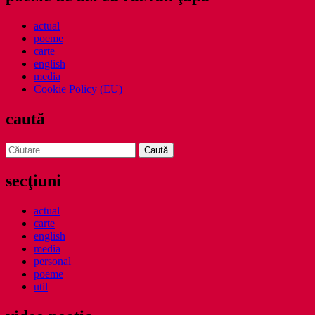
actual
poeme
carte
english
media
Cookie Policy (EU)
caută
Caută
după:
secţiuni
actual
carte
english
media
personal
poeme
util