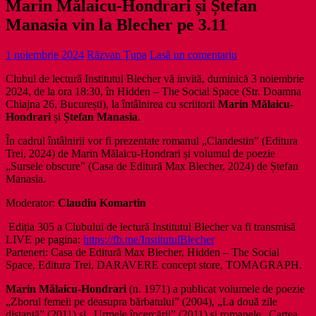
Marin Mălaicu-Hondrari și Ștefan
Manasia vin la Blecher pe 3.11
1 noiembrie 2024
Răzvan Țupa
Lasă un comentariu
Clubul de lectură Institutul Blecher vă invită, duminică 3 noiembrie
2024, de la ora 18:30, în Hidden – The Social Space (Str. Doamna
Chiajna 26, București), la întâlnirea cu scriitorii
Marin Mălaicu-
Hondrari
și
Ștefan Manasia
.
În cadrul întâlnirii vor fi prezentate romanul „Clandestin” (Editura
Trei, 2024) de Marin Mălaicu-Hondrari și volumul de poezie
„Sursele obscure” (Casa de Editură Max Blecher, 2024) de Ștefan
Manasia.
Moderator:
Claudiu Komartin
Ediția 305 a Clubului de lectură Institutul Blecher va fi transmisă
LIVE pe pagina:
https://fb.me/InstitutulBlecher
Parteneri: Casa de Editură Max Blecher, Hidden – The Social
Space, Editura Trei, DARAVERE concept store, TOMAGRAPH.
Marin Mălaicu-Hondrari
(n. 1971) a publicat volumele de poezie
„Zborul femeii pe deasupra bărbatului” (2004), „La două zile
distanță” (2011) și „Urmele încercării” (2011) și romanele „Cartea