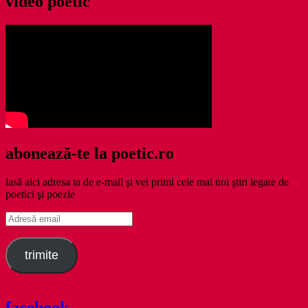
video poetic
abonează-te la poetic.ro
lasă aici adresa ta de e-mail şi vei primi cele mai noi ştiri legate de
poetici şi poezie
Adresă
email
trimite
facebook