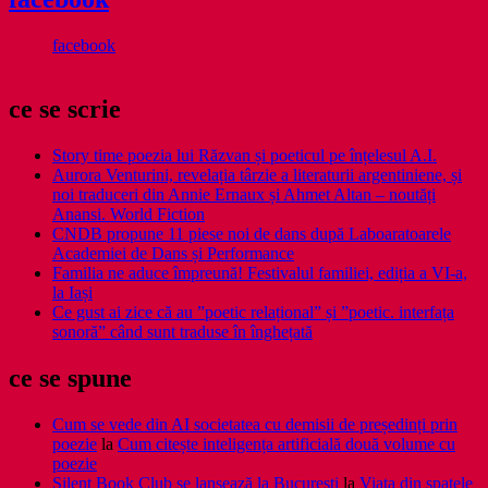
facebook
ce se scrie
Story time poezia lui Răzvan și poeticul pe înțelesul A.I.
Aurora Venturini, revelația târzie a literaturii argentiniene, și
noi traduceri din Annie Ernaux și Ahmet Altan – noutăți
Anansi. World Fiction
CNDB propune 11 piese noi de dans după Laboaratoarele
Academiei de Dans și Performance
Familia ne aduce împreună! Festivalul familiei, ediția a VI-a,
la Iași
Ce gust ai zice că au ”poetic relațional” și ”poetic. interfața
sonoră” când sunt traduse în înghețată
ce se spune
Cum se vede din AI societatea cu demisii de președinți prin
poezie
la
Cum citește inteligența artificială două volume cu
poezie
Silent Book Club se lansează la București
la
Viaţa din spatele