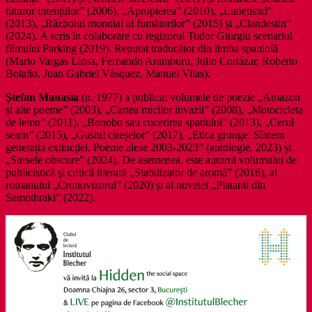
tuturor intențiilor” (2006), „Apropierea” (2010), „Lunetistul”
(2013), „Războiul mondial al fumătorilor” (2015) și „Clandestin”
(2024). A scris în colaborare cu regizorul Tudor Giurgiu scenariul
filmului Parking (2019). Reputat traducător din limba spaniolă
(Mario Vargas Llosa, Fernando Aramburu, Julio Cortázar, Roberto
Bolaño, Juan Gabriel Vásquez, Manuel Vilas).
Ștefan Manasia
(n. 1977) a publicat volumele de poezie „Amazon
și alte poeme” (2003), „Cartea micilor invazii” (2008), „Motocicleta
de lemn” (2011), „Bonobo sau cucerirea spațiului” (2013), „Cerul
senin” (2015), „Gustul cireșelor” (2017), „Etica grunge. Sîntem
generația extincției. Poeme alese 2003-2023” (antologie, 2023) și
„Sursele obscure” (2024). De asemenea, este autorul volumului de
publicistică şi critică literară „Stabilizator de aromă” (2016), al
romanului „Cronovizorul” (2020) și al nuvelei „Platanii din
Samothraki” (2022).