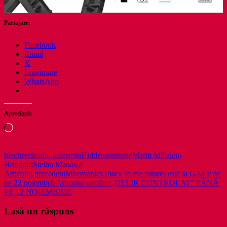
Partajare:
Facebook
Email
X
Imprimare
WhatsApp
Apreciază:
Încarc...
blecher
claudiu komartin
Hidden
institutul
Marin Mălaicu-
Hondrari
Ștefan Manasia
Navigare
Articolul precedent
Mnemonics [back to the future] este la GAEP de
pe 22 noiembrie
Articolul următor
„DELIR CONTROLAT” PÂNĂ
în
PE 12 NOIEMBRIE
articole
Lasă un răspuns