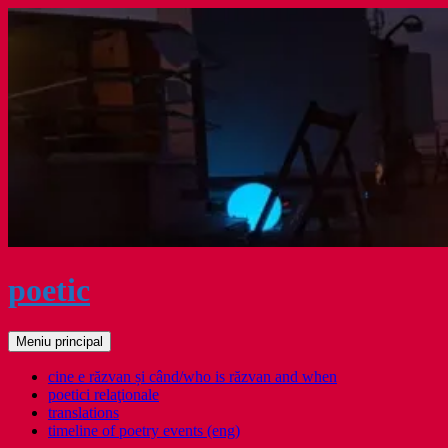
Sari
la
conținut
poetic
Caută
Meniu principal
cine e răzvan și când/who is răzvan and when
poetici relaţionale
translations
timeline of poetry events (eng)