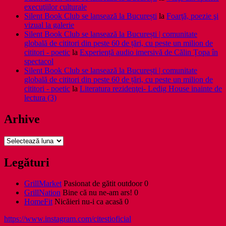
execuţiilor culturale
Silent Book Club se lansează la București
la
Foarţă, poezie şi
vizual la galerie
Silent Book Club se lansează la București | comunitate
globală de cititori din peste 60 de țări, cu peste un milion de
cititori - poetic
la
Experiență audio imersivă de Călin Țopa în
spectacol
Silent Book Club se lansează la București | comunitate
globală de cititori din peste 60 de țări, cu peste un milion de
cititori - poetic
la
Literatura rezidenţei- Ledig House inainte de
lectura (3)
Arhive
Arhive
Legături
GrillMarket
Pasionat de gătit outdoor 0
GrillNation
Bine că nu ne-am ars! 0
HomeFit
Nicăieri nu-i ca acasă 0
https://www.instagram.com/citestioficial