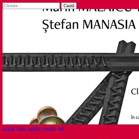
Caută
după:
actual
,
carte
,
media
,
poeme
,
util