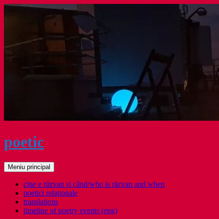
Sari
la
conținut
poetic
Caută
Meniu principal
cine e răzvan și când/who is răzvan and when
poetici relaţionale
translations
timeline of poetry events (eng)