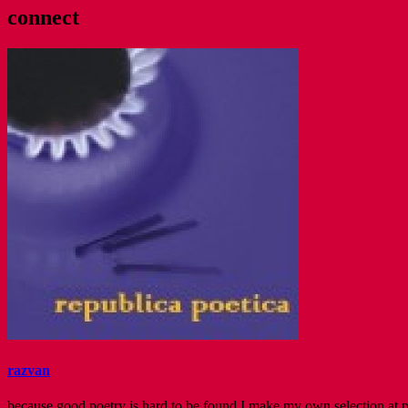
connect
razvan
because good poetry is hard to be found I make my own selection at po