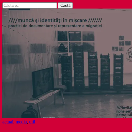
Caută
după:
actual
,
media
,
util