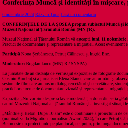
Conferința Muncă și identități în mișcare
6 noiembrie 2024
Răzvan Țupa
Lasă un comentariu
CONFERINȚELE DE LA ȘOSEA propun subiectul Muncă și identități
Muzeul Național al Țăranului Român (MNȚR).
Muzeul Național al Țăranului Român vă așteaptă
luni, 11 noiembrie
Practici de documentare și reprezentare a migrației. Acest eveniment e
Participă
Nona Șerbănescu, Petruț Călinescu și Ingrid Ene.
Moderator:
Bogdan Iancu (MNȚR / SNSPA)
La jumătate de an distanță de vernisajul expoziției de fotografie docu
Cosmin Bumbuț și a jurnalistei Elena Stancu care au urmărit și observa
sesiuni de film care au pus în dialog cercetători și cercetătoare, studenți 
practicilor curente de documentare vizuală și reprezentare a migrației 
Expoziţia „Nu vorbim despre sclavie modernă”, a doua din seria „Polit
cadrul Muzeului Naţional al Ţăranului Român și a investigat situaţii l
„Mândrie și Beton. După 10 ani” este o continuare a proiectului de ce
(nominalizat la Migration Journalism Award 2024), în care Petruț Călin
Beton este un proiect unic pe plan local, cel puțin, prin lunga document