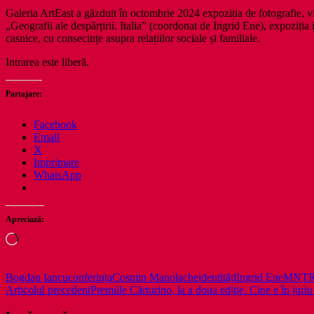
Galeria ArtEast a găzduit în octombrie 2024 expoziția de fotografie, vi
„Geografii ale despărțirii. Italia” (coordonat de Ingrid Ene), expoziția 
casnice, cu consecințe asupra relațiilor sociale și familiale.
Intrarea este liberă.
Partajare:
Facebook
Email
X
Imprimare
WhatsApp
Apreciază:
Încarc...
Bogdan Iancu
conferința
Cosmin Manolache
identități
Ingrid Ene
MNȚ
Navigare
Articolul precedent
Premiile Cărturino, la a doua ediție. Cine e în juriu
în