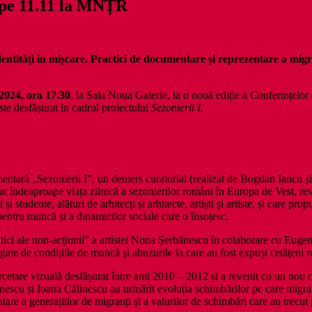
, pe 11.11 la MNȚR
 în mișcare. Practici de documentare și reprezentare a migrați
 2024, ora 17.30
, la Sala Noua Galerie, la o nouă ediție a Conferințelor 
ste desfășurat în cadrul proiectului
Sezonierii I.
mentară „Sezonierii I”, un demers curatorial (realizat de Bogdan Iancu 
t îndeaproape viața zilnică a sezonierilor români în Europa de Vest, rev
și studente, alături de arhitecți și arhitecte, artiști și artiste, și care pro
pentru muncă și a dinamicilor sociale care o însoțesc.
ici ale non-acţiunii” a artistei Nona Şerbănescu în colaborare cu Euge
egate de condițiile de muncă şi abuzurile la care au fost expuși cetăţen
rcetare vizuală desfășurat între anii 2010 – 2012 și a revenit cu un no
escu și Ioana Călinescu au urmărit evoluția schimbărilor pe care migrați
are a generațiilor de migranți și a valurilor de schimbări care au trecut