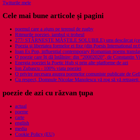
Twiturile mele
Cele mai bune articole și pagini
poemul care a ajuns pe terenul de rugby
Ritmurile poeziei- iambul și troheul
277/ STÂRNEȘTE MĂȘTILE SOLUBILE) sms descărcat (ce a î
Poezia şi libertatea formelor ei fixe (din Poesis International nr.
Ioan Es Pop, influential contemporary Romanian poems translat
O poezie care îți dă întâlnire: din ”20002020”, de Constantin V
Energia poeziei la Poetic Hub și prin alte platforme de azi
Ion Zubascu - 100% viata poeziei
O privire necesara asupra poemelor comuniste publicate de Ge
Cu respect, Domnule Nicolae Manolescu vă rog să vă retrageţi 
poezie de azi cu răzvan ţupa
actual
poeme
carte
english
media
Cookie Policy (EU)