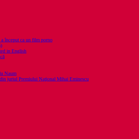
nceput ca un film porno
6)
ed in English
ică
llu Naum
din juriul Premiului Naţional Mihai Eminescu