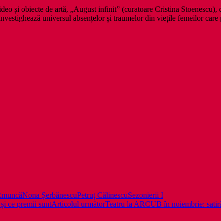
deo și obiecte de artă, „August infinit” (curatoare Cristina Stoenescu), d
investighează universul absențelor și traumelor din viețile femeilor care 
R
muncă
Nona Șerbănescu
Petruț Călinescu
Sezonierii I
 și ce premii sunt
Articolul următor
Teatru la ARCUB în noiembrie: satir