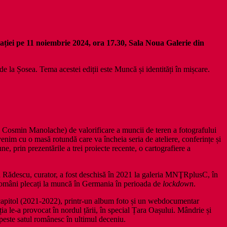
ei pe 11 noiembrie 2024, ora 17.30, Sala Noua Galerie din
de la Șosea. Tema acestei ediții este Muncă și identități în mișcare.
și Cosmin Manolache) de valorificare a muncii de teren a fotografului
enim cu o masă rotundă care va încheia seria de ateliere, conferințe și
pune, prin prezentările a trei proiecte recente, o cartografiere a
n Rădescu, curator, a fost deschisă în 2021 la galeria MNŢRplusC, în
i români plecați la muncă în Germania în perioada de
lockdown
.
u capitol (2021-2022), printr-un album foto și un webdocumentar
a le-a provocat în nordul țării, în special Țara Oașului. Mândrie și
 peste satul românesc în ultimul deceniu.