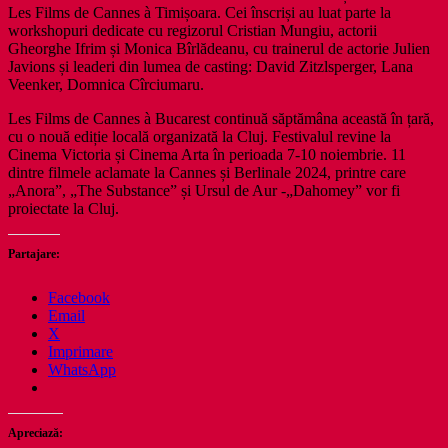
Les Films de Cannes à Timișoara. Cei înscriși au luat parte la
workshopuri dedicate cu regizorul Cristian Mungiu, actorii
Gheorghe Ifrim și Monica Bîrlădeanu, cu trainerul de actorie Julien
Javions și leaderi din lumea de casting: David Zitzlsperger, Lana
Veenker, Domnica Cîrciumaru.
Les Films de Cannes à Bucarest continuă săptămâna această în țară,
cu o nouă ediție locală organizată la Cluj. Festivalul revine la
Cinema Victoria și Cinema Arta în perioada 7-10 noiembrie. 11
dintre filmele aclamate la Cannes și Berlinale 2024, printre care
„Anora”, „The Substance” și Ursul de Aur -„Dahomey” vor fi
proiectate la Cluj.
Partajare:
Facebook
Email
X
Imprimare
WhatsApp
Apreciază: