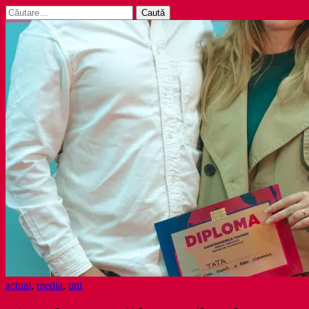
Caută
după:
actual
,
media
,
util