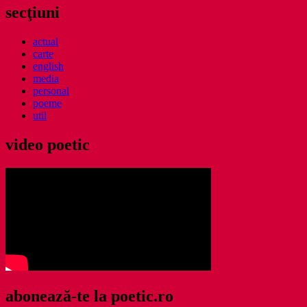
secţiuni
actual
carte
english
media
personal
poeme
util
video poetic
abonează-te la poetic.ro