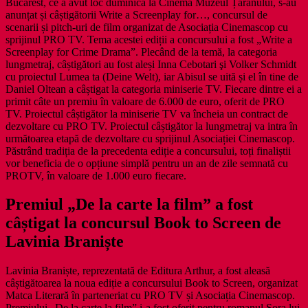
Bucarest, ce a avut loc duminică la Cinema Muzeul Țăranului, s-au
anunțat și câștigătorii Write a Screenplay for…, concursul de
scenarii și pitch-uri de film organizat de Asociația Cinemascop cu
sprijinul PRO TV. Tema acestei ediții a concursului a fost „Write a
Screenplay for Crime Drama”. Plecând de la temă, la categoria
lungmetraj, câștigători au fost aleși Inna Cebotari şi Volker Schmidt
cu proiectul Lumea ta (Deine Welt), iar Abisul se uită și el în tine de
Daniel Oltean a câștigat la categoria miniserie TV. Fiecare dintre ei a
primit câte un premiu în valoare de 6.000 de euro, oferit de PRO
TV. Proiectul câștigător la miniserie TV va încheia un contract de
dezvoltare cu PRO TV. Proiectul câștigător la lungmetraj va intra în
următoarea etapă de dezvoltare cu sprijinul Asociației Cinemascop.
Păstrând tradiția de la precedenta ediție a concursului, toți finaliștii
vor beneficia de o opțiune simplă pentru un an de zile semnată cu
PROTV, în valoare de 1.000 euro fiecare.
Premiul „De la carte la film” a fost
câștigat la concursul Book to Screen de
Lavinia Braniște
Lavinia Braniște, reprezentată de Editura Arthur, a fost aleasă
câștigătoarea la noua ediție a concursului Book to Screen, organizat
Matca Literară în parteneriat cu PRO TV și Asociația Cinemascop.
Premiului „De la carte la film” i-a fost oferit pentru romanul Sora lui