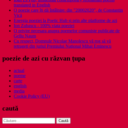
translated in English
O poezie care îți dă întâlnire: din ”20002020”, de Constantin
Vică
Energia poeziei la Poetic Hub și prin alte platforme de azi
Ion Zubascu - 100% viata poeziei
O privire necesara asupra poemelor comuniste publicate de
Gellu Naum
Cu respect, Domnule Nicolae Manolescu vă rog să vă
retrageţi din juriul Premiului Naţional Mihai Eminescu
poezie de azi cu răzvan ţupa
actual
poeme
carte
english
media
Cookie Policy (EU)
caută
Caută
după: