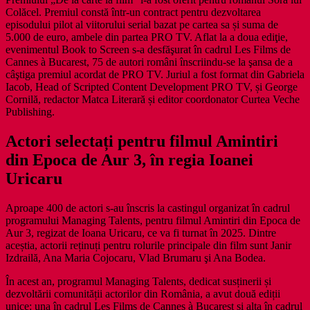
Colăcel. Premiul constă într-un contract pentru dezvoltarea
episodului pilot al viitorului serial bazat pe cartea sa și suma de
5.000 de euro, ambele din partea PRO TV. Aflat la a doua ediţie,
evenimentul Book to Screen s-a desfăşurat în cadrul Les Films de
Cannes à Bucarest, 75 de autori români înscriindu-se la şansa de a
câştiga premiul acordat de PRO TV. Juriul a fost format din Gabriela
Iacob, Head of Scripted Content Development PRO TV, și George
Cornilă, redactor Matca Literară și editor coordonator Curtea Veche
Publishing.
Actori selectați pentru filmul Amintiri
din Epoca de Aur 3, în regia Ioanei
Uricaru
Aproape 400 de actori s-au înscris la castingul organizat în cadrul
programului Managing Talents, pentru filmul Amintiri din Epoca de
Aur 3, regizat de Ioana Uricaru, ce va fi turnat în 2025. Dintre
aceștia, actorii reținuți pentru rolurile principale din film sunt Janir
Izdrailă, Ana Maria Cojocaru, Vlad Brumaru şi Ana Bodea.
În acest an, programul Managing Talents, dedicat susținerii și
dezvoltării comunității actorilor din România, a avut două ediții
unice: una în cadrul Les Films de Cannes à Bucarest și alta în cadrul