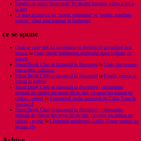
Familia ne aduce împreună! Festivalul familiei, ediția a VI-a,
la Iași
Ce gust ai zice că au ”poetic relațional” și ”poetic. interfața
sonoră” când sunt traduse în înghețată
ce se spune
Cum se vede din AI societatea cu demisii de președinți prin
poezie
la
Cum citește inteligența artificială două volume cu
poezie
Silent Book Club se lansează la București
la
Viaţa din spatele
execuţiilor culturale
Silent Book Club se lansează la București
la
Foarţă, poezie şi
vizual la galerie
Silent Book Club se lansează la București | comunitate
globală de cititori din peste 60 de țări, cu peste un milion de
cititori - poetic
la
Experiență audio imersivă de Călin Țopa în
spectacol
Silent Book Club se lansează la București | comunitate
globală de cititori din peste 60 de țări, cu peste un milion de
cititori - poetic
la
Literatura rezidenţei- Ledig House inainte de
lectura (3)
Arhive