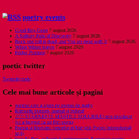
poetry events
Good Boy Gone
7 august 2026
A Solitary Path of Discovery
7 august 2026
Rock and roll is dead, and You are dead with It
7 august 2026
When Winter leaves
7 august 2026
Fridge Painting
7 august 2026
poetic twitter
Twiturile mele
Cele mai bune articole și pagini
poemul care a ajuns pe terenul de rugby
Ritmurile poeziei- iambul și troheul
277/ STÂRNEȘTE MĂȘTILE SOLUBILE) sms descărcat
(ce a început ca un film porno
Poezia şi libertatea formelor ei fixe (din Poesis International
nr.6)
Ioan Es Pop, influential contemporary Romanian poems