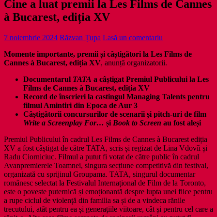
Cine a luat premii la Les Films de Cannes
à Bucarest, ediția XV
7 noiembrie 2024
Răzvan Țupa
Lasă un comentariu
Momente importante, premii și câștigători la Les Films de
Cannes à Bucarest, ediția XV
, anunță organizatorii.
Documentarul
TATA
a câștigat Premiul Publicului la Les
Films de Cannes à Bucarest, ediția XV
Record de înscrieri la castingul Managing Talents pentru
filmul Amintiri din Epoca de Aur 3
Câștigătorii concursurilor de scenarii și pitch-uri de film
Write a Screenplay For…
și
Book to Screen
au fost aleși
Premiul Publicului în cadrul Les Films de Cannes à Bucarest ediția
XV a fost câștigat de către TATA, scris și regizat de Lina Vdovîi și
Radu Ciorniciuc. Filmul a putut fi votat de către public în cadrul
Avanpremierele Toamnei, singura secțiune competitivă din festival,
organizată cu sprijinul Groupama. TATA, singurul documentar
românesc selectat la Festivalul Internațional de Film de la Toronto,
este o poveste puternică și emoționantă despre lupta unei fiice pentru
a rupe ciclul de violență din familia sa și de a vindeca rănile
trecutului, atât pentru ea și generațiile viitoare, cât și pentru cel care a