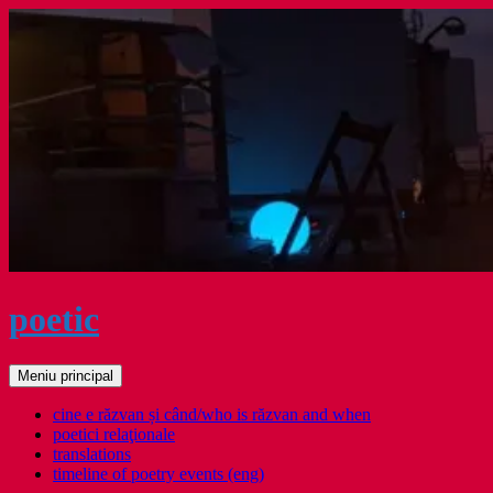
Sari
la
conținut
poetic
Caută
Meniu principal
cine e răzvan și când/who is răzvan and when
poetici relaţionale
translations
timeline of poetry events (eng)