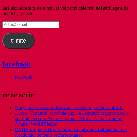
lasă aici adresa ta de e-mail şi vei primi cele mai noi ştiri legate de
poetici şi poezie
Adresă
email
trimite
facebook
facebook
ce se scrie
Story time poezia lui Răzvan și poeticul pe înțelesul A.I.
Aurora Venturini, revelația târzie a literaturii argentiniene, și
noi traduceri din Annie Ernaux și Ahmet Altan – noutăți
Anansi. World Fiction
CNDB propune 11 piese noi de dans după Laboaratoarele
Academiei de Dans și Performance