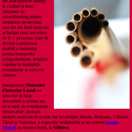
ale asociațieivor anunța
în curând și două
campanii de
crowdfunding pentru
susținerea proiectului,
una din ele fiind dedicată
achiziției unui microbuz
de 8+1 persoane, care să
devină o platformă
mobilă a muzeului,
pentru transportul
echipamentelor, artiștilor,
copiilor la multiplele
evenimente și concerte
conexe.
Inaugurarea
Muzeului
Fluierelor Lumii
va
avea loc în luna
decembrie a acestui an,
cu o serie de evenimente
remarcabile, inclusiv
ateliere muzicale în școlile din localitățile Malaia, Boișoara, Câineni,
Titești și Voineasa, o expoziție multimedia și un concert
Imago
Mundi
cu muzica lumii, la
Săliștea
.