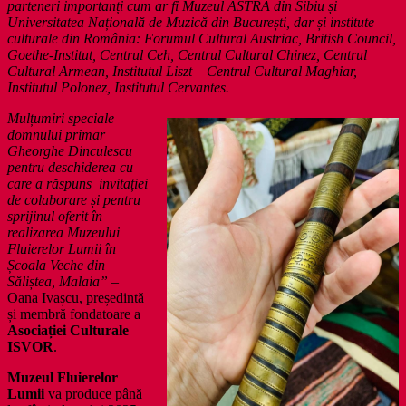
parteneri importanți cum ar fi Muzeul ASTRA din Sibiu și
Universitatea Națională de Muzică din București, dar și institute
culturale din România: Forumul Cultural Austriac, British Council,
Goethe-Institut, Centrul Ceh, Centrul Cultural Chinez, Centrul
Cultural Armean, Institutul Liszt – Centrul Cultural Maghiar,
Institutul Polonez, Institutul Cervantes.
Mulțumiri speciale
domnului primar
Gheorghe Dinculescu
pentru deschiderea cu
care a răspuns invitației
de colaborare și pentru
sprijinul oferit în
realizarea Muzeului
Fluierelor Lumii în
Școala Veche din
Săliștea, Malaia” –
Oana Ivașcu, președintă
și membră fondatoare a
Asociației Culturale
ISVOR
.
Muzeul Fluierelor
Lumii
va produce până