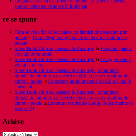
Ce gust ai zice că au ”poetic relațional” și ”poetic. interfața
sonoră” când sunt traduse în înghețată
ce se spune
Cum se vede din AI societatea cu demisii de președinți prin
poezie
la
Cum citește inteligența artificială două volume cu
poezie
Silent Book Club se lansează la București
la
Viaţa din spatele
execuţiilor culturale
Silent Book Club se lansează la București
la
Foarţă, poezie şi
vizual la galerie
Silent Book Club se lansează la București | comunitate
globală de cititori din peste 60 de țări, cu peste un milion de
cititori - poetic
la
Experiență audio imersivă de Călin Țopa în
spectacol
Silent Book Club se lansează la București | comunitate
globală de cititori din peste 60 de țări, cu peste un milion de
cititori - poetic
la
Literatura rezidenţei- Ledig House inainte de
lectura (3)
Arhive
Arhive