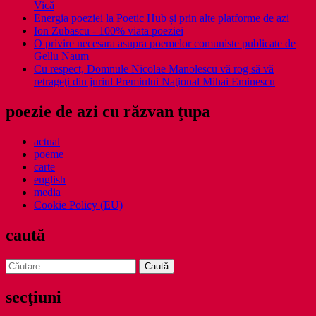
Vică
Energia poeziei la Poetic Hub și prin alte platforme de azi
Ion Zubascu - 100% viata poeziei
O privire necesara asupra poemelor comuniste publicate de
Gellu Naum
Cu respect, Domnule Nicolae Manolescu vă rog să vă
retrageţi din juriul Premiului Naţional Mihai Eminescu
poezie de azi cu răzvan ţupa
actual
poeme
carte
english
media
Cookie Policy (EU)
caută
Caută
după:
secţiuni