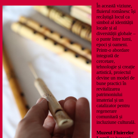
În această viziune,
fluierul românesc își
recâștigă locul ca
simbol al identității
locale și al
diversității globale –
o punte între lumi,
epoci și oameni.
Printr-o abordare
integrată de
cercetare,
tehnologie și creație
artistică, proiectul
devine un model de
bune practici în
revitalizarea
patrimoniului
imaterial și un
catalizator pentru
regenerare
comunitară și
incluziune culturală.
Muzeul Fluierelor