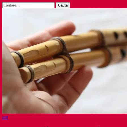
Caută
după:
util