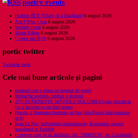
poetry events
Haibun 俳文 [Diary of a Madman]
6 august 2026
Am I Who I Am
6 august 2026
Weekly cycle
6 august 2026
Sharp Edges
6 august 2026
Cymru am Byth
6 august 2026
poetic twitter
Twiturile mele
Cele mai bune articole și pagini
poemul care a ajuns pe terenul de rugby
Ritmurile poeziei- iambul și troheul
277/ STÂRNEȘTE MĂȘTILE SOLUBILE) sms descărcat
(ce a început ca un film porno
Poezia şi libertatea formelor ei fixe (din Poesis International
nr.6)
Ioan Es Pop, influential contemporary Romanian poems
translated in English
O poezie care îți dă întâlnire: din ”20002020”, de Constantin