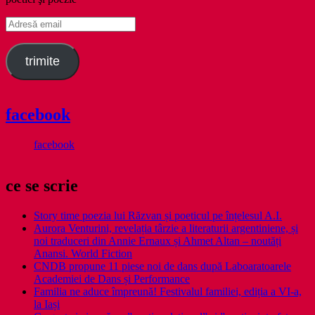
Adresă
email
trimite
facebook
facebook
ce se scrie
Story time poezia lui Răzvan și poeticul pe înțelesul A.I.
Aurora Venturini, revelația târzie a literaturii argentiniene, și
noi traduceri din Annie Ernaux și Ahmet Altan – noutăți
Anansi. World Fiction
CNDB propune 11 piese noi de dans după Laboaratoarele
Academiei de Dans și Performance
Familia ne aduce împreună! Festivalul familiei, ediția a VI-a,
la Iași