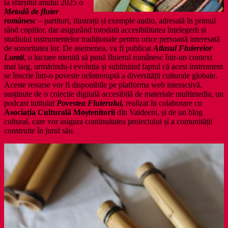
la sfârșitul anului 2025 o
Metodă de fluier
românesc
– partituri, ilustrații și exemple audio, adresată în primul
rând copiilor, dar asigurând totodată accesibilitatea înțelegerii și
studiului instrumentelor tradiționale pentru orice persoană interesată
de sonoritatea lor. De asemenea, va fi publicat
Atlasul Fluierelor
Lumii
, o lucrare menită să pună fluierul românesc într-un context
mai larg, urmărindu-i evoluția și subliniind faptul că acest instrument
se înscrie într-o poveste neîntreruptă a diversității culturale globale.
Aceste resurse vor fi disponibile pe platforma web interactivă,
susținute de o colecție digitală accesibilă de materiale multimedia, un
podcast intitulat
Povestea Fluierului,
realizat în colaborare cu
Asociația Culturală Moștenitorii
din Vaideeni, și de un blog
cultural, care vor asigura continuitatea proiectului și a comunității
construite în jurul său.