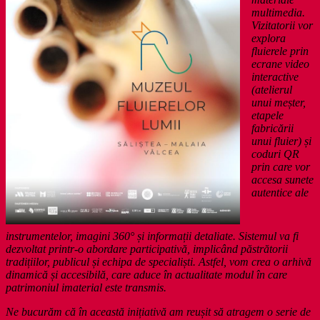
multimedia.
Vizitatorii vor
explora
fluierele prin
ecrane video
interactive
(atelierul
unui meșter,
etapele
fabricării
unui fluier) și
coduri QR
prin care vor
accesa sunete
autentice ale
instrumentelor, imagini 360° și informații detaliate. Sistemul va fi
dezvoltat printr-o abordare participativă, implicând păstrătorii
tradițiilor, publicul și echipa de specialiști. Astfel, vom crea o arhivă
dinamică și accesibilă, care aduce în actualitate modul în care
patrimoniul imaterial este transmis.
Ne bucurăm că în această inițiativă am reușit să atragem o serie de