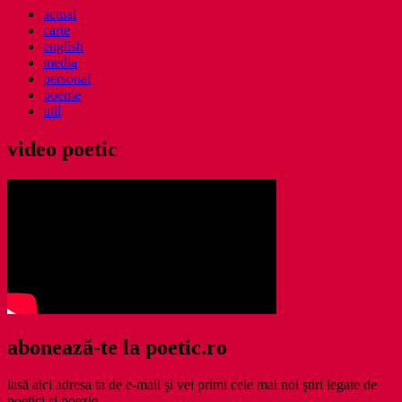
actual
carte
english
media
personal
poeme
util
video poetic
abonează-te la poetic.ro
lasă aici adresa ta de e-mail şi vei primi cele mai noi ştiri legate de
poetici şi poezie