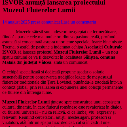
ISVOR anunță lansarea proiectului
Muzeul Fluierelor Lumii
14 august 2025
presa comunicat
Lasă un comentariu
Muzeele sătești sunt adeseori neașteptat de fermecătoare,
fiindcă apar de cele mai multe ori dintr-o pasiune reală, profund
asumată și concentrată asupra unor teme speciale, foarte bine nișate.
Tocmai o astfel de pasiune a îndemnat echipa
Asociației Culturale
ISVOR
să lanseze proiectul
Muzeul Fluierelor Lumii
– un nou
spațiu cultural ce va fi dezvoltat în localitatea
Săliștea
,
comuna
Malaia
din
județul Vâlcea
, arată un comunicat.
O echipă specializată și dedicată propune așadar o soluție
sustenabilă pentru conservarea tradițiilor legate de meșteșugul
fluierelor tradiționale din Țara Loviștei, punându-le totodată într-un
context global, prin realizarea și expunerea unei colecții permanente
de fluiere din întreaga lume.
Muzeul Fluierelor Lumii
țintește spre construirea unui ecosistem
cultural dinamic, în care fluierul românesc este revalorizat în dialog
cu fluierul universal – nu ca relicvă, ci ca limbaj viu, expresiv și
relevant. Reunind cercetători, artiști, meșteșugari, profesori și
vizitatori, atât într-un spațiu fizic dedicat, cât și în cadrul unei