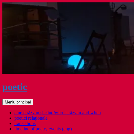
Sari
la
conținut
poetic
Caută
Meniu principal
cine e răzvan și când/who is răzvan and when
poetici relaţionale
translations
timeline of poetry events (eng)