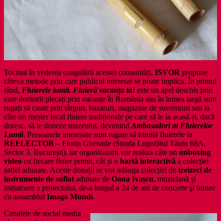
Tocmai în vederea coagulării acestei comunități,
ISVOR
propune
câteva metode prin care publicul interesat se poate implica. În primul
rând,
Fluierele lumii. Fluieră vacanța ta!
este un apel deschis prin
care doritorii plecați prin vacanțe în România sau în lumea largă sunt
rugați să caute prin târguri, bazaruri, magazine de suveniruri sau la
câte un meșter local fluiere tradiționale pe care să le ia acasă și, dacă
doresc, să le doneze muzeului, devenind
Ambasadori ai Fluierelor
Lumii
. Persoanele interesate sunt rugate să trimită fluierele la
REFLECTOR
– Florin Ghenade (Strada Logofătul Tăutu 68A,
Sector 3, București), iar organizatorii vor realiza câte un
unboxing
video
cu fiecare fluier primit, cât și o
hartă interactivă
a colecției
astfel adunate. Aceste donații se vor adăuga colecției de
treizeci de
instrumente de suflat
adunate de
Oana Ivașcu
, muziciană şi
inițiatoare a proiectului, de-a lungul a 24 de ani de concerte şi turnee
cu ansamblul
Imago Mundi
.
Canalele de social media