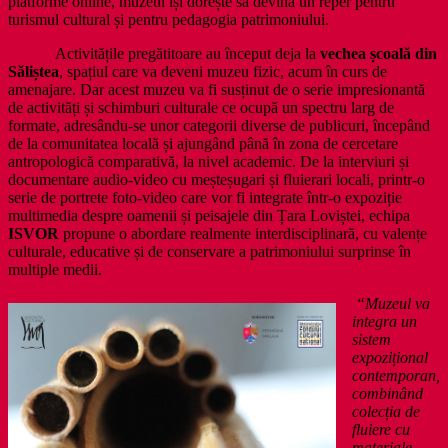
platforme online, muzeul își dorește să devină un reper pentru
turismul cultural și pentru pedagogia patrimoniului.
Activitățile pregătitoare au început deja la
vechea școală din
Săliștea
, spațiul care va deveni muzeu fizic, acum în curs de
amenajare. Dar acest muzeu va fi susținut de o serie impresionantă
de activități și schimburi culturale ce ocupă un spectru larg de
formate, adresându-se unor categorii diverse de publicuri, începând
de la comunitatea locală și ajungând până în zona de cercetare
antropologică comparativă, la nivel academic. De la interviuri și
documentare audio-video cu meșteșugari și fluierari locali, printr-o
serie de portrete foto-video care vor fi integrate într-o expoziție
multimedia despre oamenii și peisajele din Țara Loviștei, echipa
ISVOR
propune o abordare realmente interdisciplinară, cu valențe
culturale, educative și de conservare a patrimoniului surprinse în
multiple medii.
“Muzeul va
integra un
sistem
expozițional
contemporan,
combinând
colecția de
fluiere cu
materiale