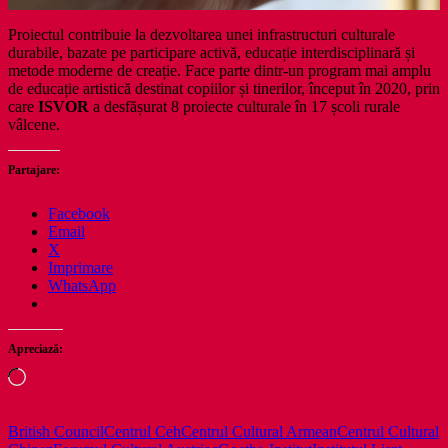
Proiectul contribuie la dezvoltarea unei infrastructuri culturale
durabile, bazate pe participare activă, educație interdisciplinară și
metode moderne de creație. Face parte dintr-un program mai amplu
de educație artistică destinat copiilor și tinerilor, început în 2020, prin
care
ISVOR
a desfășurat 8 proiecte culturale în 17 școli rurale
vâlcene.
Partajare:
Facebook
Email
X
Imprimare
WhatsApp
Apreciază:
Încarc...
British Council
Centrul Ceh
Centrul Cultural Armean
Centrul Cultural