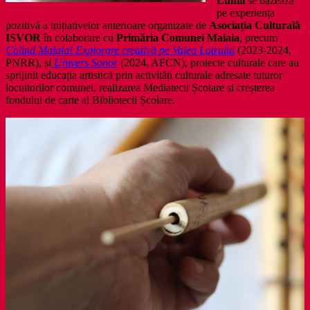
Lumii
se bazează
pe experiența
pozitivă a inițiativelor anterioare organizate de
Asociația Culturală
ISVOR
în colaborare cu
Primăria Comunei Malaia
, precum
Colind Malaia! Explorare creativă pe Valea Lotrului
(2023-2024,
PNRR), și
Univers Sonor
(2024, AFCN), proiecte culturale care au
sprijinit educația artistică prin activități culturale adresate tuturor
locuitorilor comunei, realizarea Mediatecii Școlare și creșterea
fondului de carte al Bibliotecii Școlare.