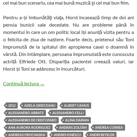
cel mai bun scenariu, cea mai bună muzică şi cel mai bun film.
Pentru a-și îmbunătăţi viaţa, Horst încasează timp de doi ani
pensia bunicii sale decedate. Nu are probleme până în
momentul în care un om politic local își anunță vizita pentru a
o felicita de ziua de naștere. Foarte decis, prietenul său Toni
împrumută de la spitalul din apropierea casei o doamnă în
vârstă. Din întâmplare, persoana împrumutată este cunoscuta
actriță Elfriede Ott. Dispariția pacientei creează valuri, iar
Horst și Toni se adâncesc în încurcături.
Noaptea Institutelor Culturale 2012
Continuă lectura
→
2012
ADELA GREECEANU
ALBERT CAMUS
ALESSANDRO ABBATE
ALESSANDRO CELLI
ALESSANDRO DE CRISTOFARO
ALINA DARIAN
ANA AURORA RODRIGUEZ
ANDRÁS ZOLTÁN
ANDREA CORREA
ANDREAS PROCHASKA
ANDREI IONESCU
ANDRI BEYELER