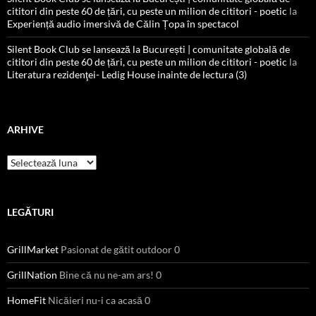
cititori din peste 60 de țări, cu peste un milion de cititori - poetic
la
Experiență audio imersivă de Călin Țopa în spectacol
Silent Book Club se lansează la București | comunitate globală de
cititori din peste 60 de țări, cu peste un milion de cititori - poetic
la
Literatura rezidenţei- Ledig House inainte de lectura (3)
ARHIVE
Arhive
LEGĂTURI
GrillMarket
Pasionat de gătit outdoor 0
GrillNation
Bine că nu ne-am ars! 0
HomeFit
Nicăieri nu-i ca acasă 0