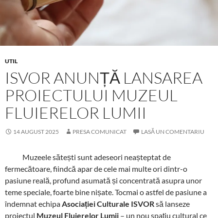
UTIL
ISVOR ANUNȚĂ LANSAREA
PROIECTULUI MUZEUL
FLUIERELOR LUMII
14 AUGUST 2025
PRESA COMUNICAT
LASĂ UN COMENTARIU
Muzeele sătești sunt adeseori neașteptat de
fermecătoare, fiindcă apar de cele mai multe ori dintr-o
pasiune reală, profund asumată și concentrată asupra unor
teme speciale, foarte bine nișate. Tocmai o astfel de pasiune a
îndemnat echipa
Asociației Culturale ISVOR
să lanseze
proiectul
Muzeul Fluierelor Lumii
– un nou spațiu cultural ce