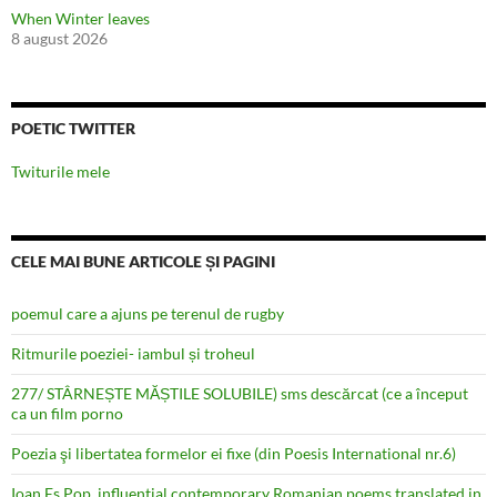
When Winter leaves
8 august 2026
POETIC TWITTER
Twiturile mele
CELE MAI BUNE ARTICOLE ȘI PAGINI
poemul care a ajuns pe terenul de rugby
Ritmurile poeziei- iambul și troheul
277/ STÂRNEȘTE MĂȘTILE SOLUBILE) sms descărcat (ce a început
ca un film porno
Poezia şi libertatea formelor ei fixe (din Poesis International nr.6)
Ioan Es Pop, influential contemporary Romanian poems translated in