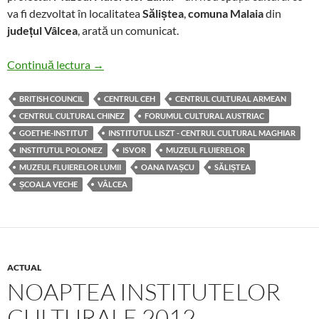
va fi dezvoltat în localitatea
Săliștea
,
comuna Malaia
din
județul Vâlcea
, arată un comunicat.
ISVOR anunță lansarea proiectului Muzeul Flui
Continuă lectura
→
BRITISH COUNCIL
CENTRUL CEH
CENTRUL CULTURAL ARMEAN
CENTRUL CULTURAL CHINEZ
FORUMUL CULTURAL AUSTRIAC
GOETHE-INSTITUT
INSTITUTUL LISZT - CENTRUL CULTURAL MAGHIAR
INSTITUTUL POLONEZ
ISVOR
MUZEUL FLUIERELOR
MUZEUL FLUIERELOR LUMII
OANA IVAȘCU
SĂLIȘTEA
ȘCOALA VECHE
VÂLCEA
ACTUAL
NOAPTEA INSTITUTELOR
CULTURALE 2012