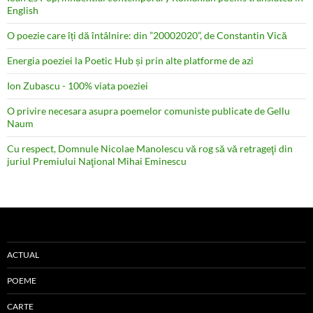
English
O poezie care îți dă întâlnire: din ”20002020”, de Constantin Vică
Energia poeziei la Poetic Hub și prin alte platforme de azi
Ion Zubascu - 100% viata poeziei
O privire necesara asupra poemelor comuniste publicate de Gellu
Naum
Cu respect, Domnule Nicolae Manolescu vă rog să vă retrageţi din
juriul Premiului Naţional Mihai Eminescu
ACTUAL
POEME
CARTE