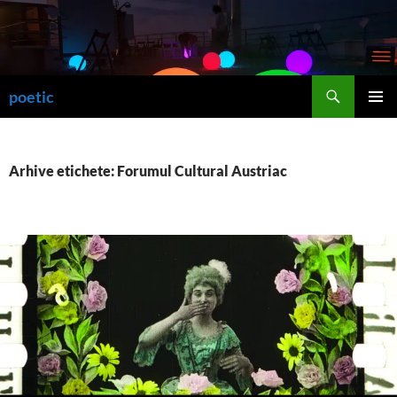
Sari
la
conținut
Caută
poetic
MENIU
PRINCI
Arhive etichete: Forumul Cultural Austriac