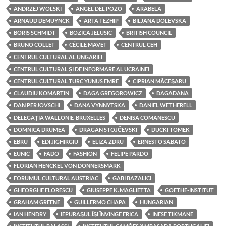
ANDRZEJ WOLSKI
ANGEL DEL POZO
ARABELA
ARNAUD DEMUYNCK
ARTA TEZHIP
BILJANA DOLEVSKA
BORIS SCHMIDT
BOZICA JELUSIC
BRITISH COUNCIL
BRUNO COLLET
CÉCILE MAVET
CENTRUL CEH
CENTRUL CULTURAL AL UNGARIEI
CENTRUL CULTURAL ȘI DE INFORMARE AL UCRAINEI
CENTRUL CULTURAL TURC YUNUS EMRE
CIPRIAN MĂCEŞARU
CLAUDIU KOMARTIN
DAGA GREGOROWICZ
DAGADANA
DAN PERJOVSCHI
DANA VYNNYTSKA
DANIEL WETHERELL
DELEGAŢIA WALLONIE-BRUXELLES
DENISA COMANESCU
DOMNICA DRUMEA
DRAGAN STOJČEVSKI
DUCKI TOMEK
EBRU
EDI JIGHIRGIU
ELIZA ZDRU
ERNESTO SABATO
EUNIC
FADO
FASHION
FELIPE PARDO
FLORIAN HENCKEL VON DONNERSMARK
FORUMUL CULTURAL AUSTRIAC
GABI BAZALICI
GHEORGHE FLORESCU
GIUSEPPE K. MAGLIETTA
GOETHE-INSTITUT
GRAHAM GREENE
GUILLERMO CHAPA
HUNGARIAN
IAN HENDRY
IEPURAŞUL ÎŞI ÎNVINGE FRICA
INESE TIKMANE