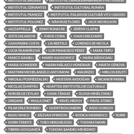
INSTITUTUL BALASSI
INSTITUTUL CAMÕES/AMBASADA PORTUGALIEI
INSTITUTUL CERVANTES
INSTITUTUL CULTURAL ROMÂN
INSTITUTUL FRANCEZ
INSTITUTUL ITALIAN DE CULTURĂ VITO GRASSO
INSTITUTUL POLONEZ
IVÁN RUIZ FLORES
JACK NICHOLSON
JAZZAPPELLA
JENNY RUNACRE
JÉRÉMY CLAPIN
JESÚS SALVADOR
JORGE COIRA
JUAN CARLEVARIS
JUAN PARRA COSTA
LIA BERTELS
LORENZO DE NICOLA
LUCIA ŠKANDÍKOVÁ
LUIS FRANCISCO PÉREZ
MARA TRIFU
MARCO DANIELI
MAREK KŁOSOWICZ
MARIA RĂDUCANU
MARIA SCHNEIDER
MARIN MĂLAICU-HONDRARI
MARTA GÉNOVA
MASTRINI MICHELANGELO ANTONIONI
MAURIZIO
MIKLOS KELETI
MIKOŁAJ POSPIESZALSKI
MUSTAFA AKDOĞAN
NICANOR PARRA
NICOLAE DUMITRU
NOAPTEA INSTITUTELOR CULTURALE
NURI BILGE CEYLAN
OANA TĂNASE
OLIVIA MIHĂLŢIANU
ORIGAMI
PAULA ONET
PAVEL HROCH
PAVEL STEREC
PILAR DÍAZ ROMERO
QUENTIN DUJARDIN
RADU GORGOS
RADU VANCU
RĂZVAN SPIRIDON
RODICA MARINESCU
RUBIK
SORIN TERINTE
THEO HERGHELEGIU
THOMAS MANN
TIBERIU GOGOANŢĂ
TUDORA ŞANDRU MEHEDINŢI