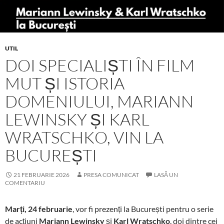
UTIL
DOI SPECIALIȘTI ÎN FILM
MUT ȘI ISTORIA
DOMENIULUI, MARIANN
LEWINSKY ȘI KARL
WRATSCHKO, VIN LA
BUCUREȘTI
21 FEBRUARIE 2026
PRESA COMUNICAT
LASĂ UN
COMENTARIU
Marți, 24 februarie
, vor fi prezenți la București pentru o serie
de acțiuni
Mariann Lewinsky
și
Karl Wratschko
, doi dintre cei