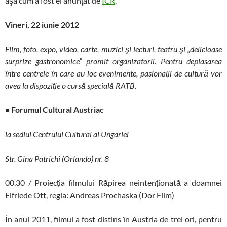
aşa cum a fost el anunţat de
ICR
.
Vineri, 22 iunie 2012
Film, foto, expo, video, carte, muzici şi lecturi, teatru şi „delicioase
surprize gastronomice” promit organizatorii.
Pentru deplasarea
între centrele în care au loc evenimente, pasionaţii de cultură vor
avea la dispoziţie o cursă specială RATB.
• Forumul Cultural Austriac
la sediul Centrului Cultural al Ungariei
Str. Gina Patrichi (Orlando) nr. 8
00.30 / Proiecția filmului Răpirea neintenționată a doamnei
Elfriede Ott, regia: Andreas Prochaska (Dor Film)
În anul 2011, filmul a fost distins în Austria de trei ori, pentru