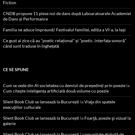
Fiction
CNDB propune 11 piese noi de dans după Laboaratoarele Academiei
de Dans și Performance
Familia ne aduce împreună! Festivalul familiei, ediția a VI-a, la Iași
Ce gust ai zice că au ”poetic relațional” și ”poetic. interfața sonoră”
când sunt traduse în înghețată
CE SE SPUNE
Cum se vede din AI societatea cu demisii de președinți prin poezie
la
Cum citește inteligența artificială două volume cu poezie
Silent Book Club se lansează la București
la
Viaţa din spatele
execuţiilor culturale
Silent Book Club se lansează la București
la
Foarţă, poezie şi vizual la
galerie
Silent Book Club se lansează la București | comunitate globală de