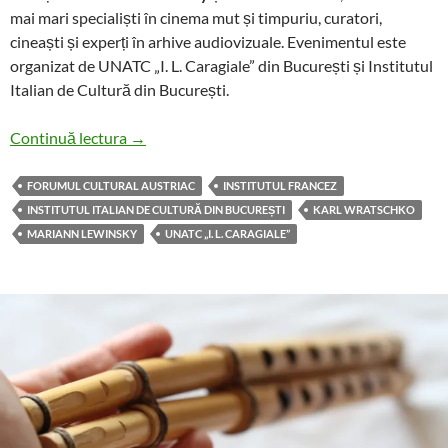
mai mari specialiști în cinema mut și timpuriu, curatori,
cineaști și experți în arhive audiovizuale. Evenimentul este
organizat de UNATC „I. L. Caragiale” din București și Institutul
Italian de Cultură din București.
Doi specialiști în film mut și istoria domeniul
Continuă lectura
→
FORUMUL CULTURAL AUSTRIAC
INSTITUTUL FRANCEZ
INSTITUTUL ITALIAN DE CULTURĂ DIN BUCUREȘTI
KARL WRATSCHKO
MARIANN LEWINSKY
UNATC „I. L. CARAGIALE”