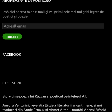
ABONEAZĂ-TE LA POETIC.RO
lasă aici adresa ta de e-mail şi vei primi cele mai noi ştiri legate de
poetici şi poezie
Adresă
email
TRIMITE
FACEBOOK
CE SE SCRIE
Story time poezia lui Răzvan și poeticul pe înțelesul A.I.
Aurora Venturini, revelația târzie a literaturii argentiniene, și noi
traduceri din Annie Ernaux și Ahmet Altan – noutăți Anansi. World