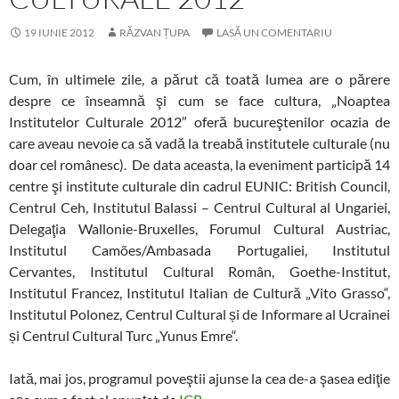
19 IUNIE 2012
RĂZVAN ȚUPA
LASĂ UN COMENTARIU
Cum, în ultimele zile, a părut că toată lumea are o părere
despre ce înseamnă şi cum se face cultura, „Noaptea
Institutelor Culturale 2012” oferă bucureştenilor ocazia de
care aveau nevoie ca să vadă la treabă institutele culturale (nu
doar cel românesc). De data aceasta, la eveniment participă 14
centre şi institute culturale din cadrul EUNIC: British Council,
Centrul Ceh, Institutul Balassi – Centrul Cultural al Ungariei,
Delegaţia Wallonie-Bruxelles, Forumul Cultural Austriac,
Institutul Camões/Ambasada Portugaliei, Institutul
Cervantes, Institutul Cultural Român, Goethe-Institut,
Institutul Francez, Institutul Italian de Cultură „Vito Grasso“,
Institutul Polonez, Centrul Cultural și de Informare al Ucrainei
și Centrul Cultural Turc „Yunus Emre“.
Iată, mai jos, programul poveştii ajunse la cea de-a şasea ediţie