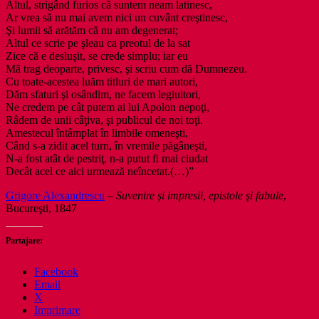
Altul, strigând furios că suntem neam latinesc,
Ar vrea să nu mai avem nici un cuvânt creştinesc,
Şi lumii să arătăm că nu am degenerat;
Altul ce scrie pe şleau ca preotul de la sat
Zice că e desluşit, se crede simplu; iar eu
Mă trag deoparte, privesc, şi scriu cum dă Dumnezeu.
Cu toate-acestea luăm titluri de mari autori,
Dăm sfaturi şi osândim, ne facem legiuitori,
Ne credem pe cât putem ai lui Apolon nepoţi,
Râdem de unii câţiva, şi publicul de noi toţi.
Amestecul întâmplat în limbile omeneşti,
Când s-a zidit acel turn, în vremile păgâneşti,
N-a fost atât de pestriţ, n-a putut fi mai ciudat
Decât acel ce aici urmează neîncetat.(…)”
Grigore Alexandrescu
–
Suvenire şi impresii, epistole şi fabule
,
Bucureşti, 1847
Partajare:
Facebook
Email
X
Imprimare