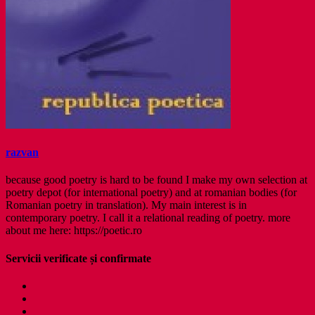
razvan
because good poetry is hard to be found I make my own selection at
poetry depot (for international poetry) and at romanian bodies (for
Romanian poetry in translation). My main interest is in
contemporary poetry. I call it a relational reading of poetry. more
about me here: https://poetic.ro
Servicii verificate și confirmate