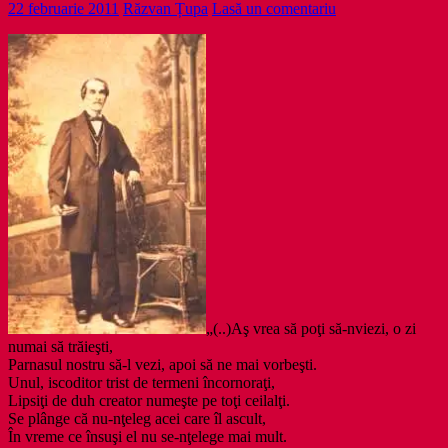
22 februarie 2011
Răzvan Țupa
Lasă un comentariu
„(..)Aş vrea să poţi să-nviezi, o zi
numai să trăieşti,
Parnasul nostru să-l vezi, apoi să ne mai vorbeşti.
Unul, iscoditor trist de termeni încornoraţi,
Lipsiţi de duh creator numeşte pe toţi ceilalţi.
Se plânge că nu-nţeleg acei care îl ascult,
În vreme ce însuşi el nu se-nţelege mai mult.