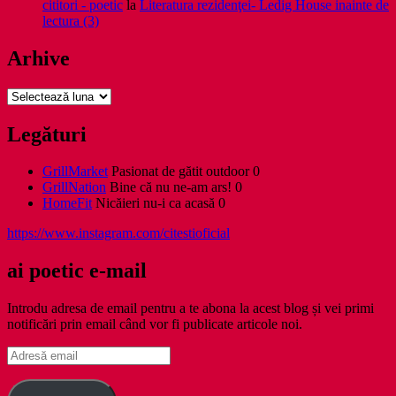
cititori - poetic
la
Literatura rezidenţei- Ledig House inainte de
lectura (3)
Arhive
Arhive
Legături
GrillMarket
Pasionat de gătit outdoor 0
GrillNation
Bine că nu ne-am ars! 0
HomeFit
Nicăieri nu-i ca acasă 0
https://www.instagram.com/citestioficial
ai poetic e-mail
Introdu adresa de email pentru a te abona la acest blog și vei primi
notificări prin email când vor fi publicate articole noi.
Adresă
email