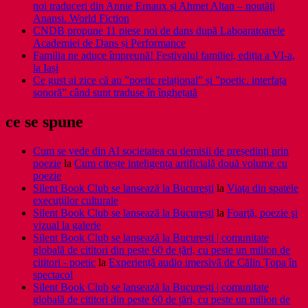
noi traduceri din Annie Ernaux și Ahmet Altan – noutăți
Anansi. World Fiction
CNDB propune 11 piese noi de dans după Laboaratoarele
Academiei de Dans și Performance
Familia ne aduce împreună! Festivalul familiei, ediția a VI-a,
la Iași
Ce gust ai zice că au ”poetic relațional” și ”poetic. interfața
sonoră” când sunt traduse în înghețată
ce se spune
Cum se vede din AI societatea cu demisii de președinți prin
poezie
la
Cum citește inteligența artificială două volume cu
poezie
Silent Book Club se lansează la București
la
Viaţa din spatele
execuţiilor culturale
Silent Book Club se lansează la București
la
Foarţă, poezie şi
vizual la galerie
Silent Book Club se lansează la București | comunitate
globală de cititori din peste 60 de țări, cu peste un milion de
cititori - poetic
la
Experiență audio imersivă de Călin Țopa în
spectacol
Silent Book Club se lansează la București | comunitate
globală de cititori din peste 60 de țări, cu peste un milion de