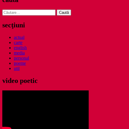
Caută
după:
secţiuni
actual
carte
english
media
personal
poeme
util
video poetic