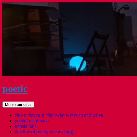
Sari
la
conținut
poetic
Caută
Meniu principal
cine e răzvan și când/who is răzvan and when
poetici relaţionale
translations
timeline of poetry events (eng)