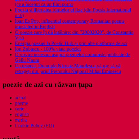
(ce a început ca un film porno
Poezia şi libertatea formelor ei fixe (din Poesis International
nr.6)
Ioan Es Pop, influential contemporary Romanian poems
translated in English
O poezie care îți dă întâlnire: din ”20002020”, de Constantin
Vică
Energia poeziei la Poetic Hub și prin alte platforme de azi
Ion Zubascu - 100% viata poeziei
O privire necesara asupra poemelor comuniste publicate de
Gellu Naum
Cu respect, Domnule Nicolae Manolescu vă rog să vă
retrageţi din juriul Premiului Naţional Mihai Eminescu
poezie de azi cu răzvan ţupa
actual
poeme
carte
english
media
Cookie Policy (EU)
caută