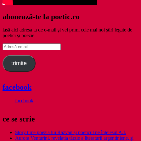
abonează-te la poetic.ro
lasă aici adresa ta de e-mail şi vei primi cele mai noi ştiri legate de
poetici şi poezie
Adresă
email
trimite
facebook
facebook
ce se scrie
Story time poezia lui Răzvan și poeticul pe înțelesul A.I.
Aurora Venturini, revelația târzie a literaturii argentiniene, și