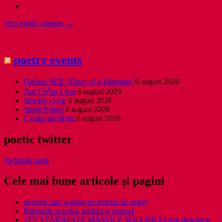
Vezi profil complet →
poetry events
Haibun 俳文 [Diary of a Madman]
6 august 2026
Am I Who I Am
6 august 2026
Weekly cycle
6 august 2026
Sharp Edges
6 august 2026
Cymru am Byth
6 august 2026
poetic twitter
Twiturile mele
Cele mai bune articole și pagini
poemul care a ajuns pe terenul de rugby
Ritmurile poeziei- iambul și troheul
277/ STÂRNEȘTE MĂȘTILE SOLUBILE) sms descărcat