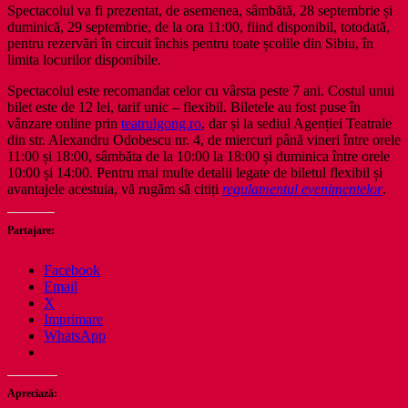
Spectacolul va fi prezentat, de asemenea, sâmbătă, 28 septembrie și
duminică, 29 septembrie, de la ora 11:00, fiind disponibil, totodată,
pentru rezervări în circuit închis pentru toate școlile din Sibiu, în
limita locurilor disponibile.
Spectacolul este recomandat celor cu vârsta peste 7 ani. Costul unui
bilet este de 12 lei, tarif unic – flexibil. Biletele au fost puse în
vânzare online prin
teatrulgong.ro
, dar și la sediul Agenției Teatrale
din str. Alexandru Odobescu nr. 4, de miercuri până vineri între orele
11:00 și 18:00, sâmbăta de la 10:00 la 18:00 și duminica între orele
10:00 și 14:00. Pentru mai multe detalii legate de biletul flexibil și
avantajele acestuia, vă rugăm să citiți
regulamentul evenimentelor
.
Partajare:
Facebook
Email
X
Imprimare
WhatsApp
Apreciază: