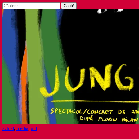
Caută
după:
actual
,
media
,
util