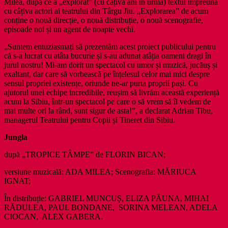
Milea, după ce a „explorat” (cu câțiva ani în urmă) textul împreună
cu câțiva actori ai teatrului din Târgu Jiu. „Explorarea” de acum
conține o nouă direcție, o nouă distribuție, o nouă scenografie,
episoade noi și un agent de noapte vechi.
„Suntem entuziasmați să prezentăm acest proiect publicului pentru
că s-a lucrat cu atâta bucurie și s-au adunat atâția oameni dragi în
jurul nostru! Mi-am dorit un spectacol cu umor și muzică, jucăuș și
exaltant, dar care să vorbească pe înțelesul celor mai mici despre
sensul propriei existențe, oriunde ne-ar purta proprii pași. Cu
ajutorul unei echipe incredibile, reușim să livrăm această experiență
acum la Sibiu, într-un spectacol pe care o să vrem să îl vedem de
mai multe ori la rând, sunt sigur de asta!”, a declarat Adrian Tibu,
managerul Teatrului pentru Copii și Tineret din Sibiu.
Jungla
după „TROPICE TÂMPE” de FLORIN BICAN;
versiune muzicală: ADA MILEA; Scenografia: MĂRIUCA
IGNAT;
În distribuție: GABRIEL MUNCUȘ, ELIZA PĂUNA, MIHAI
RĂDULEA, PAUL BONDANE, SORINA MELEAN, ADELA
CIOCAN, ALEX GABERA.