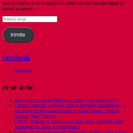
lasă aici adresa ta de e-mail şi vei primi cele mai noi ştiri legate de
poetici şi poezie
Adresă
email
trimite
facebook
facebook
ce se scrie
Story time poezia lui Răzvan și poeticul pe înțelesul A.I.
Aurora Venturini, revelația târzie a literaturii argentiniene, și
noi traduceri din Annie Ernaux și Ahmet Altan – noutăți
Anansi. World Fiction
CNDB propune 11 piese noi de dans după Laboaratoarele
Academiei de Dans și Performance
Familia ne aduce împreună! Festivalul familiei, ediția a VI-a,