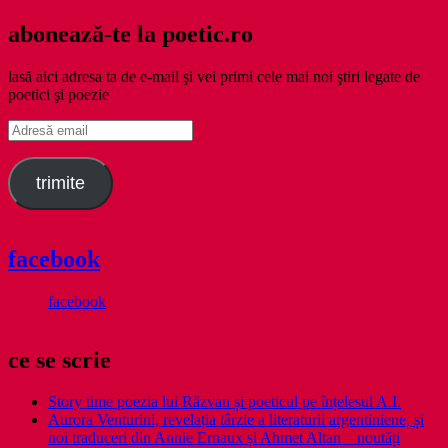
abonează-te la poetic.ro
lasă aici adresa ta de e-mail şi vei primi cele mai noi ştiri legate de
poetici şi poezie
Adresă
email
trimite
facebook
facebook
ce se scrie
Story time poezia lui Răzvan și poeticul pe înțelesul A.I.
Aurora Venturini, revelația târzie a literaturii argentiniene, și
noi traduceri din Annie Ernaux și Ahmet Altan – noutăți