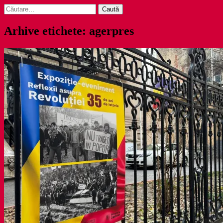
Caută
după:
Arhive etichete: agerpres