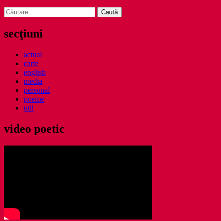
Caută
după:
secţiuni
actual
carte
english
media
personal
poeme
util
video poetic