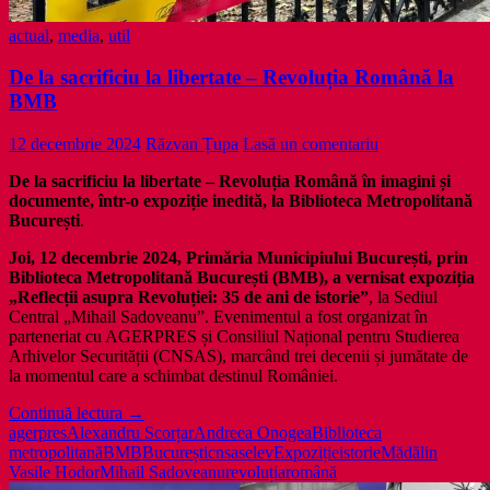
actual
,
media
,
util
De la sacrificiu la libertate – Revoluția Română la
BMB
12 decembrie 2024
Răzvan Țupa
Lasă un comentariu
De la sacrificiu la libertate – Revoluția Română în imagini și
documente, într-o expoziție inedită, la Biblioteca Metropolitană
București
.
Joi, 12 decembrie 2024, Primăria Municipiului București, prin
Biblioteca Metropolitană București (BMB), a vernisat expoziția
„Reflecții asupra Revoluției: 35 de ani de istorie”
, la Sediul
Central „Mihail Sadoveanu”. Evenimentul a fost organizat în
parteneriat cu AGERPRES și Consiliul Național pentru Studierea
Arhivelor Securității (CNSAS), marcând trei decenii și jumătate de
la momentul care a schimbat destinul României.
De
Continuă lectura
→
la
agerpres
Alexandru Scorțar
Andreea Onogea
Biblioteca
sacrificiu
metropolitană
BMB
București
cnsas
elev
Expoziție
istorie
Mădălin
la
Vasile Hodor
Mihail Sadoveanu
revoluția
română