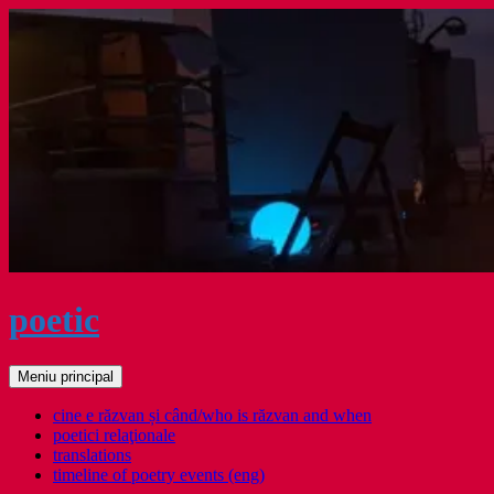
Sari
la
conținut
poetic
Caută
Meniu principal
cine e răzvan și când/who is răzvan and when
poetici relaţionale
translations
timeline of poetry events (eng)