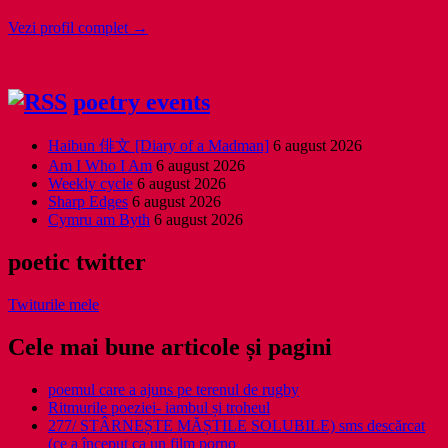
Vezi profil complet →
poetry events
Haibun 俳文 [Diary of a Madman]
6 august 2026
Am I Who I Am
6 august 2026
Weekly cycle
6 august 2026
Sharp Edges
6 august 2026
Cymru am Byth
6 august 2026
poetic twitter
Twiturile mele
Cele mai bune articole și pagini
poemul care a ajuns pe terenul de rugby
Ritmurile poeziei- iambul și troheul
277/ STÂRNEȘTE MĂȘTILE SOLUBILE) sms descărcat
(ce a început ca un film porno