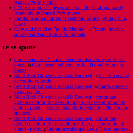
Anansi. World Fiction
CNDB propune 11 piese noi de dans după Laboaratoarele
Academiei de Dans și Performance
Familia ne aduce împreună! Festivalul familiei, ediția a VI-a,
la Iași
Ce gust ai zice că au ”poetic relațional” și ”poetic. interfața
sonoră” când sunt traduse în înghețată
ce se spune
Cum se vede din AI societatea cu demisii de președinți prin
poezie
la
Cum citește inteligența artificială două volume cu
poezie
Silent Book Club se lansează la București
la
Viaţa din spatele
execuţiilor culturale
Silent Book Club se lansează la București
la
Foarţă, poezie şi
vizual la galerie
Silent Book Club se lansează la București | comunitate
globală de cititori din peste 60 de țări, cu peste un milion de
cititori - poetic
la
Experiență audio imersivă de Călin Țopa în
spectacol
Silent Book Club se lansează la București | comunitate
globală de cititori din peste 60 de țări, cu peste un milion de
cititori - poetic
la
Literatura rezidenţei- Ledig House inainte de