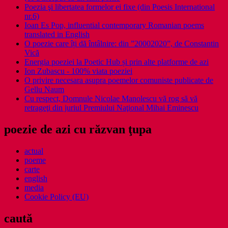
Poezia şi libertatea formelor ei fixe (din Poesis International
nr.6)
Ioan Es Pop, influential contemporary Romanian poems
translated in English
O poezie care îți dă întâlnire: din ”20002020”, de Constantin
Vică
Energia poeziei la Poetic Hub și prin alte platforme de azi
Ion Zubascu - 100% viata poeziei
O privire necesara asupra poemelor comuniste publicate de
Gellu Naum
Cu respect, Domnule Nicolae Manolescu vă rog să vă
retrageţi din juriul Premiului Naţional Mihai Eminescu
poezie de azi cu răzvan ţupa
actual
poeme
carte
english
media
Cookie Policy (EU)
caută