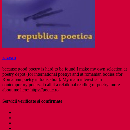
razvan
because good poetry is hard to be found I make my own selection at
poetry depot (for international poetry) and at romanian bodies (for
Romanian poetry in translation). My main interest is in
contemporary poetry. I call it a relational reading of poetry. more
about me here: https://poetic.ro
Servicii verificate și confirmate