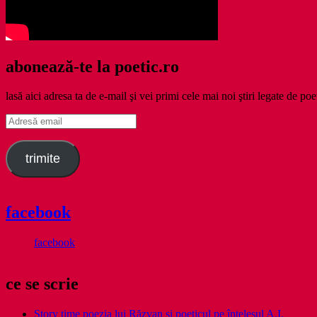
abonează-te la poetic.ro
lasă aici adresa ta de e-mail şi vei primi cele mai noi ştiri legate de poe
Adresă
email
trimite
facebook
facebook
ce se scrie
Story time poezia lui Răzvan și poeticul pe înțelesul A.I.