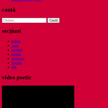
caută
Caută
după:
secţiuni
actual
carte
english
media
personal
poeme
util
video poetic