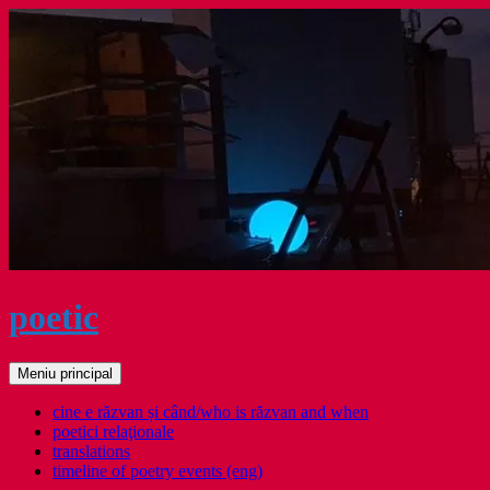
Sari
la
conținut
poetic
Caută
Meniu principal
cine e răzvan și când/who is răzvan and when
poetici relaţionale
translations
timeline of poetry events (eng)