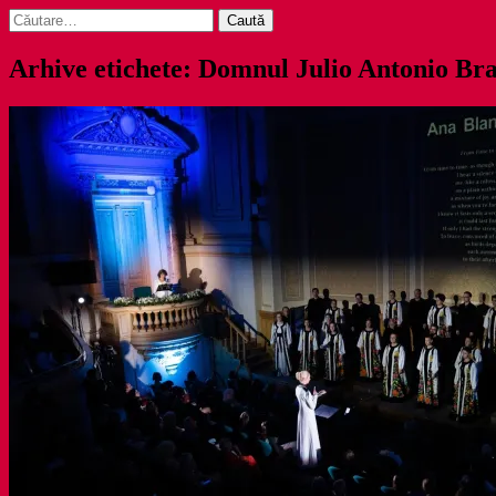
Caută
după:
Arhive etichete: Domnul Julio Antonio Bra