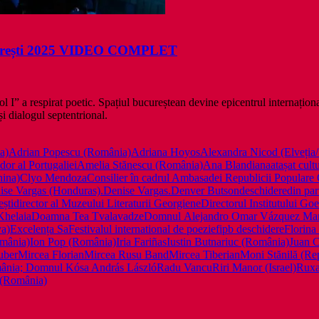
București 2025 VIDEO COMPLET
I” a respirat poetic. Spațiul bucureștean devine epicentrul internațional a
și dialogul septentrional.
a)
Adrian Popescu (România)
Adriana Hoyos
Alexandra Nicod (Elveția
or al Portugaliei
Amelia Stănescu (România)
Ana Blandiana
atașat cul
ina)
Clyo Mendoza
Consilier în cadrul Ambasadei Republicii Popula
ise Vargas (Honduras).
Denise Vargas.
Denver Butson
deschidere
din par
ești
director al Muzeului Literaturii Georgiene
Directorul Institutului Go
helaia
Doamna Tea Tvalavadze
Domnul Alejandro Omar Vázquez Mar
a)
Excelența Sa
Festivalul international de poezie
fipb deschidere
Florina
mânia)
Ion Pop (România)
Iria Fariñas
Iustin Butnariuc (România)
Juan C
uber
Mircea Florian
Mircea Rusu Band
Mircea Tiberian
Moni Stănilă (Re
omânia; Domnul Kósa András László
Radu Vancu
Riri Manor (Israel)
Ruxa
 (România)