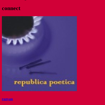
connect
razvan