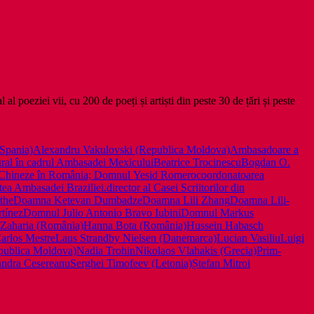
l poeziei vii, cu 200 de poeți și artiști din peste 30 de țări și peste
/Spania)
Alexandru Vakulovski (Republica Moldova)
Ambasadoare a
tural în cadrul Ambasadei Mexicului
Beatrice Trocinescu
Bogdan O.
re Chineze în România; Domnul Yesid Romero
coordonatoarea
tea Ambasadei Braziliei.
director al Casei Scriitorilor din
ethe
Doamna Ketevan Dumbadze
Doamna Lili Zhang
Doamna Lili-
tínez
Domnul Julio Antonio Bravo Iubini
Domnul Markus
 Zaharia (România)
Hanna Bota (România)
Hussein Habasch
arlos Mestre
Laus Strandby Nielsen (Danemarca)
Lucian Vasiliu
Luigi
publica Moldova)
Nadia Trohin
Nikolaos Vlahakis (Grecia)
Prim-
ndra Cesereanu
Serghei Timofeev (Letonia)
Ștefan Mitroi