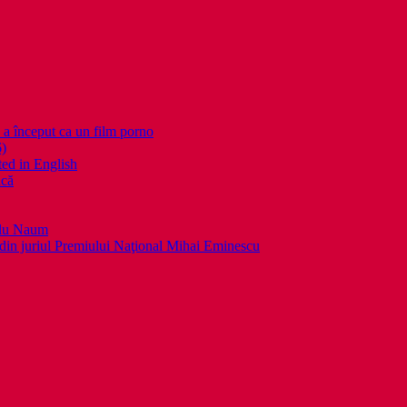
nceput ca un film porno
6)
ed in English
ică
llu Naum
din juriul Premiului Naţional Mihai Eminescu