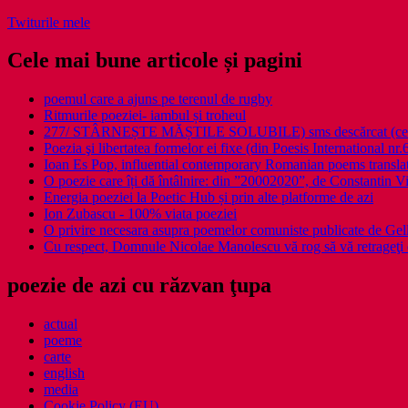
Twiturile mele
Cele mai bune articole și pagini
poemul care a ajuns pe terenul de rugby
Ritmurile poeziei- iambul și troheul
277/ STÂRNEȘTE MĂȘTILE SOLUBILE) sms descărcat (ce a î
Poezia şi libertatea formelor ei fixe (din Poesis International nr.
Ioan Es Pop, influential contemporary Romanian poems translat
O poezie care îți dă întâlnire: din ”20002020”, de Constantin V
Energia poeziei la Poetic Hub și prin alte platforme de azi
Ion Zubascu - 100% viata poeziei
O privire necesara asupra poemelor comuniste publicate de Ge
Cu respect, Domnule Nicolae Manolescu vă rog să vă retrageţi 
poezie de azi cu răzvan ţupa
actual
poeme
carte
english
media
Cookie Policy (EU)